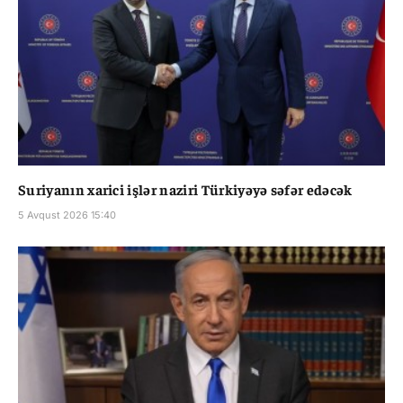
Suriyanın xarici işlər naziri Türkiyəyə səfər edəcək
5 Avqust 2026 15:40