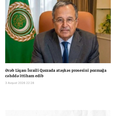
Ərəb Liqası İsraili Qəzzada atəşkəs prosesini pozmağa
cəhddə ittiham edib
3 Avqust 2026 22:28