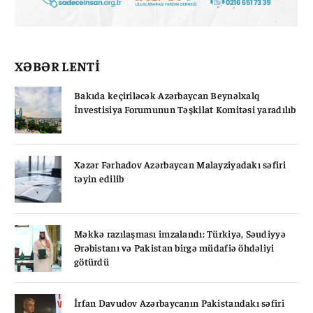
XƏBƏR LENTİ
Bakıda keçiriləcək Azərbaycan Beynəlxalq
İnvestisiya Forumunun Təşkilat Komitəsi yaradılıb
Xəzər Fərhadov Azərbaycan Malayziyadakı səfiri
təyin edilib
Məkkə razılaşması imzalandı: Türkiyə, Səudiyyə
Ərəbistanı və Pakistan birgə müdafiə öhdəliyi
götürdü
İrfan Davudov Azərbaycanın Pakistandakı səfiri