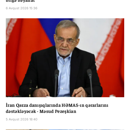
6 Avqust 2026 15:36
İran Qəzza danışıqlarında HƏMAS-ın qərarlarını
dəstəkləyəcək - Məsud Pezeşkian
5 Avqust 2026 18:40