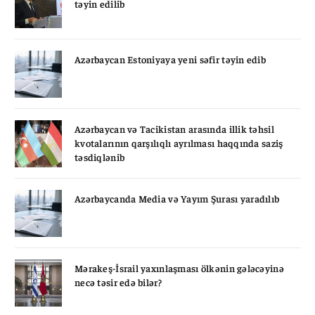
təyin edilib
Azərbaycan Estoniyaya yeni səfir təyin edib
Azərbaycan və Tacikistan arasında illik təhsil
kvotalarının qarşılıqlı ayrılması haqqında saziş
təsdiqlənib
Azərbaycanda Media və Yayım Şurası yaradılıb
Mərakeş-İsrail yaxınlaşması ölkənin gələcəyinə
necə təsir edə bilər?