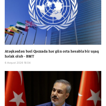
Atəşkəsdən bəri Qəzzada hər gün orta hesabla bir uşaq
həlak olub - BMT
6 Avqust 2026 18:04