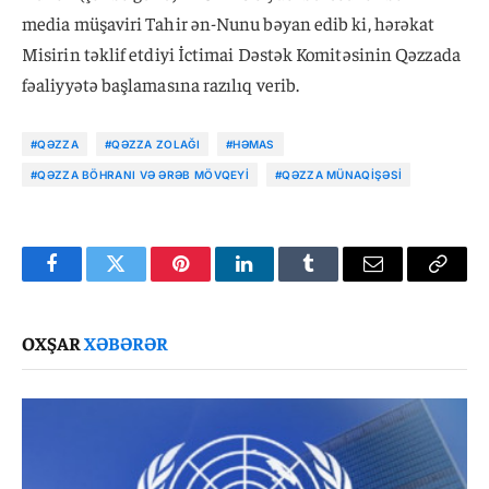
media müşaviri Tahir ən-Nunu bəyan edib ki, hərəkat
Misirin təklif etdiyi İctimai Dəstək Komitəsinin Qəzzada
fəaliyyətə başlamasına razılıq verib.
#QƏZZA
#QƏZZA ZOLAĞI
#HƏMAS
#QƏZZA BÖHRANI VƏ ƏRƏB MÖVQEYI
#QƏZZA MÜNAQIŞƏSI
Facebook
Twitter
Pinterest
LinkedIn
Tumblr
Email
Copy
Link
OXŞAR
XƏBƏRƏR