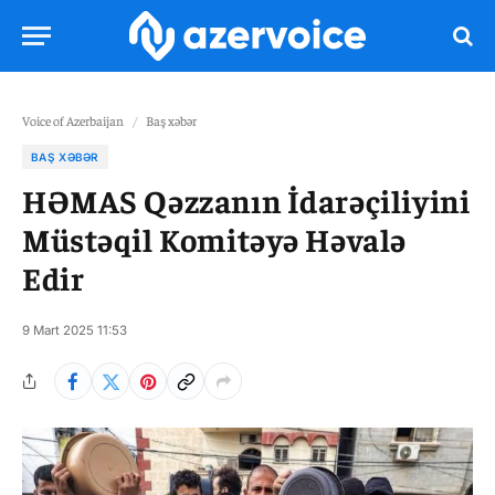
Voice of Azerbaijan
/
Baş xəbər
BAŞ XƏBƏR
HƏMAS Qəzzanın İdarəçiliyini
Müstəqil Komitəyə Həvalə
Edir
9 Mart 2025 11:53