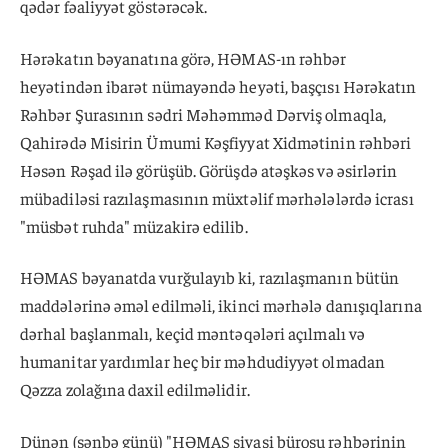
qədər fəaliyyət göstərəcək.
Hərəkatın bəyanatına görə, HƏMAS-ın rəhbər
heyətindən ibarət nümayəndə heyəti, başçısı Hərəkatın
Rəhbər Şurasının sədri Məhəmməd Dərviş olmaqla,
Qahirədə Misirin Ümumi Kəşfiyyat Xidmətinin rəhbəri
Həsən Rəşad ilə görüşüb. Görüşdə atəşkəs və əsirlərin
mübadiləsi razılaşmasının müxtəlif mərhələlərdə icrası
"müsbət ruhda" müzakirə edilib.
HƏMAS bəyanatda vurğulayıb ki, razılaşmanın bütün
maddələrinə əməl edilməli, ikinci mərhələ danışıqlarına
dərhal başlanmalı, keçid məntəqələri açılmalı və
humanitar yardımlar heç bir məhdudiyyət olmadan
Qəzza zolağına daxil edilməlidir.
Dünən (şənbə günü) "HƏMAS siyasi bürosu rəhbərinin