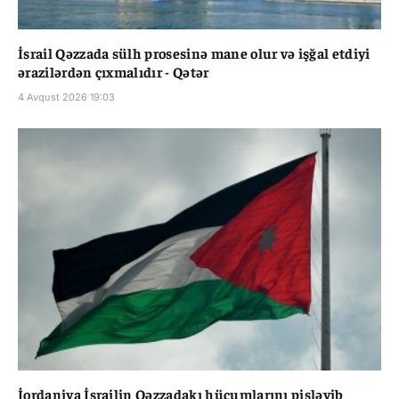
İsrail Qəzzada sülh prosesinə mane olur və işğal etdiyi
ərazilərdən çıxmalıdır - Qətər
4 Avqust 2026 19:03
İordaniya İsrailin Qəzzadakı hücumlarını pisləyib