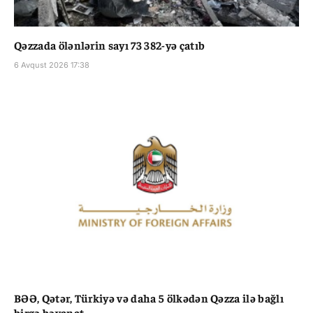
Qəzzada ölənlərin sayı 73 382-yə çatıb
6 Avqust 2026 17:38
BƏƏ, Qətər, Türkiyə və daha 5 ölkədən Qəzza ilə bağlı
birgə bəyanat