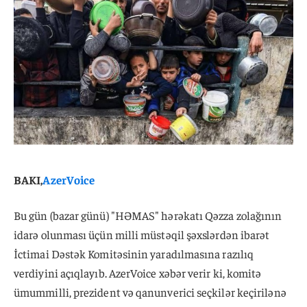
BAKI,
AzerVoice
Bu gün (bazar günü) "HƏMAS" hərəkatı Qəzza zolağının
idarə olunması üçün milli müstəqil şəxslərdən ibarət
İctimai Dəstək Komitəsinin yaradılmasına razılıq
verdiyini açıqlayıb. AzerVoice xəbər verir ki, komitə
ümummilli, prezident və qanunverici seçkilər keçirilənə