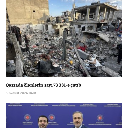
Qəzzada ölənlərin sayı 73 381-ə çatıb
5 Avqust 2026 18:19