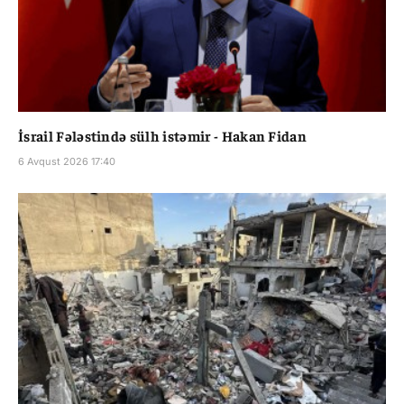
İsrail Fələstində sülh istəmir - Hakan Fidan
6 Avqust 2026 17:40