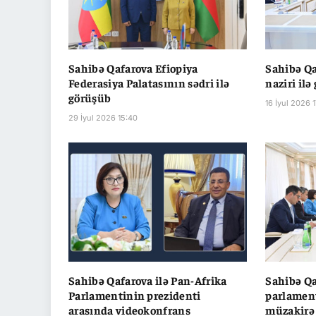
Sahibə Qafarova Efiopiya
Sahibə Qa
Federasiya Palatasının sədri ilə
naziri ilə
görüşüb
16 İyul 2026 
29 İyul 2026 15:40
Sahibə Qafarova ilə Pan-Afrika
Sahibə Q
Parlamentinin prezidenti
parlament
arasında videokonfrans
müzakirə