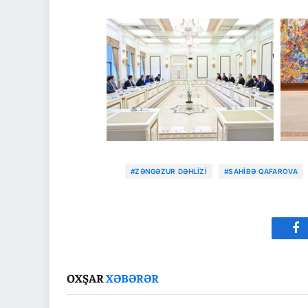
#ZƏNGƏZUR DƏHLIZI
#SAHIBƏ QAFAROVA
Fa
OXŞAR
XƏBƏRƏR