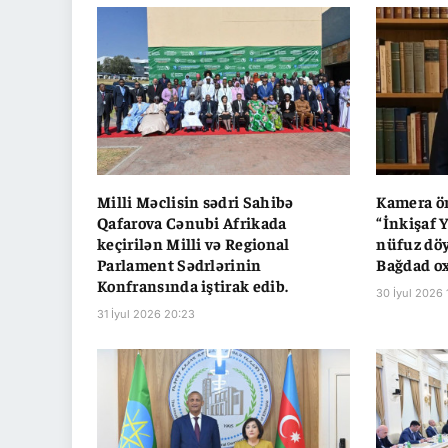
Milli Məclisin sədri Sahibə
Kamera ö
Qafarova Cənubi Afrikada
“İnkişaf 
keçirilən Milli və Regional
nüfuz döy
Parlament Sədrlərinin
Bağdad o
Konfransında iştirak edib.
30 İyul 2026 
31 İyul 2026 20:23