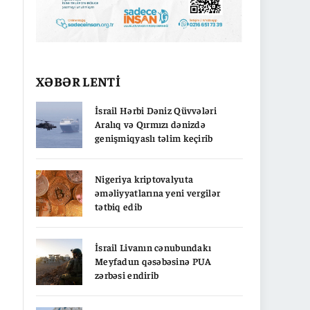
XƏBƏR LENTİ
İsrail Hərbi Dəniz Qüvvələri
Aralıq və Qırmızı dənizdə
genişmiqyaslı təlim keçirib
Nigeriya kriptovalyuta
əməliyyatlarına yeni vergilər
tətbiq edib
İsrail Livanın cənubundakı
Meyfadun qəsəbəsinə PUA
zərbəsi endirib