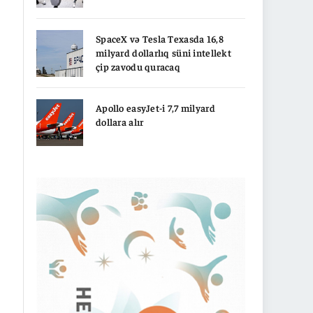
SpaceX və Tesla Texasda 16,8
milyard dollarlıq süni intellekt
çip zavodu quracaq
Apollo easyJet-i 7,7 milyard
dollara alır