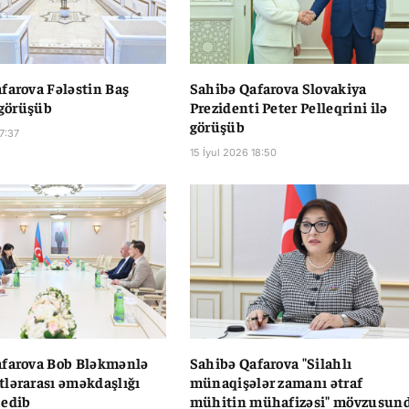
farova Fələstin Baş
Sahibə Qafarova Slovakiya
 görüşüb
Prezidenti Peter Pelleqrini ilə
görüşüb
17:37
15 İyul 2026 18:50
afarova Bob Bləkmənlə
Sahibə Qafarova "Silahlı
lərarası əməkdaşlığı
münaqişələr zamanı ətraf
 edib
mühitin mühafizəsi" mövzusun