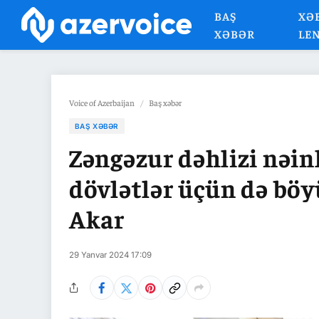
BAŞ
XƏ
XƏBƏR
LE
Voice of Azerbaijan
/
Baş xəbər
BAŞ XƏBƏR
Zəngəzur dəhlizi nəink
dövlətlər üçün də böy
Akar
29 Yanvar 2024 17:09