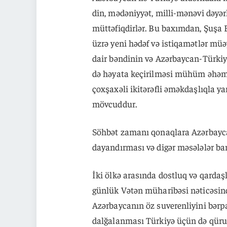
din, mədəniyyət, milli-mənəvi dəy
müttəfiqdirlər. Bu baxımdan, Şuşa 
üzrə yeni hədəf və istiqamətlər mü
dair bəndinin və Azərbaycan-Türkiy
də həyata keçirilməsi mühüm əhəmi
çoxşaxəli ikitərəfli əməkdaşlıqla yan
mövcuddur.
Söhbət zamanı qonaqlara Azərbayc
dayandırması və digər məsələlər ba
İki ölkə arasında dostluq və qardaş
günlük Vətən müharibəsi nəticəsind
Azərbaycanın öz suverenliyini bərp
dalğalanması Türkiyə üçün də qürur