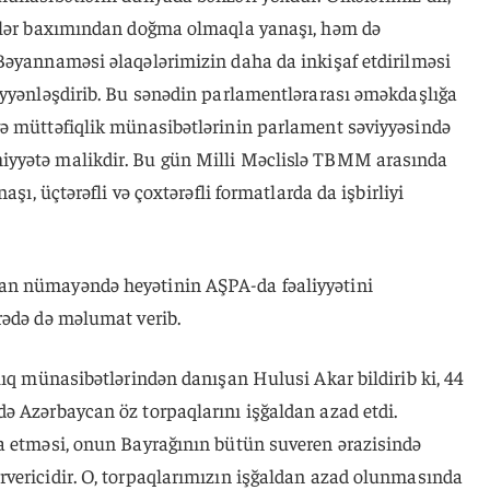
ərlər baxımından doğma olmaqla yanaşı, həm də
Bəyannaməsi əlaqələrimizin daha da inkişaf etdirilməsi
əyyənləşdirib. Bu sənədin parlamentlərarası əməkdaşlığa
ə müttəfiqlik münasibətlərinin parlament səviyyəsində
yyətə malikdir. Bu gün Milli Məclislə TBMM arasında
aşı, üçtərəfli və çoxtərəfli formatlarda da işbirliyi
an nümayəndə heyətinin AŞPA-da fəaliyyətini
rədə də məlumat verib.
lıq münasibətlərindən danışan Hulusi Akar bildirib ki, 44
ə Azərbaycan öz torpaqlarını işğaldan azad etdi.
a etməsi, onun Bayrağının bütün suveren ərazisində
vericidir. O, torpaqlarımızın işğaldan azad olunmasında