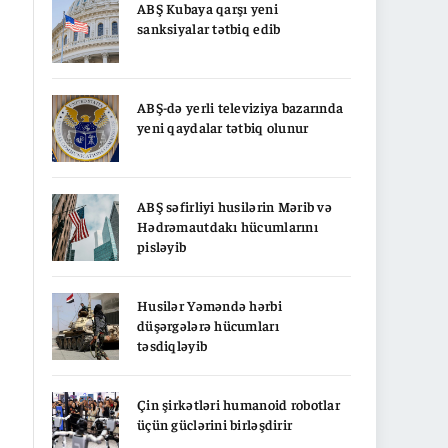
ABŞ Kubaya qarşı yeni
sanksiyalar tətbiq edib
ABŞ-də yerli televiziya bazarında
yeni qaydalar tətbiq olunur
ABŞ səfirliyi husilərin Mərib və
Hədrəmautdakı hücumlarını
pisləyib
Husilər Yəməndə hərbi
düşərgələrə hücumları
təsdiqləyib
Çin şirkətləri humanoid robotlar
üçün güclərini birləşdirir