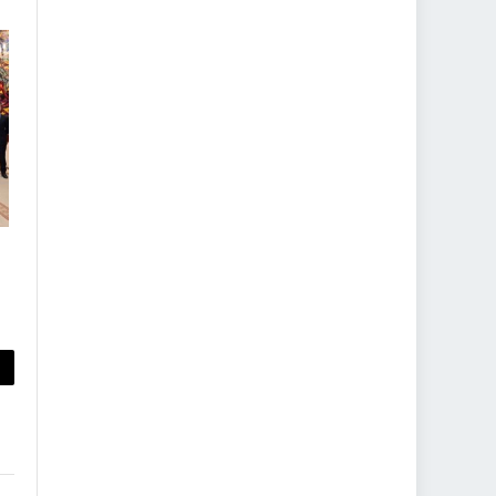
py
nk