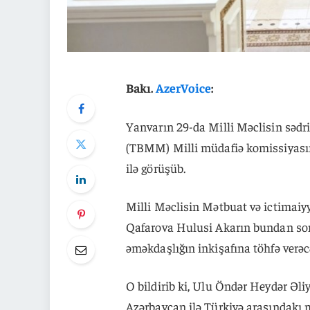
Bakı.
AzerVoice
:
Yanvarın 29-da Milli Məclisin sədr
(TBMM) Milli müdafiə komissiyasın
ilə görüşüb.
Milli Məclisin Mətbuat və ictimaiy
Qafarova Hulusi Akarın bundan son
əməkdaşlığın inkişafına töhfə verəcə
O bildirib ki, Ulu Öndər Heydər Əliye
Azərbaycan ilə Türkiyə arasındakı 