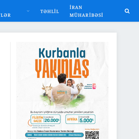
İRAN
TƏHLIL
TLƏR
MÜHARIBƏSI