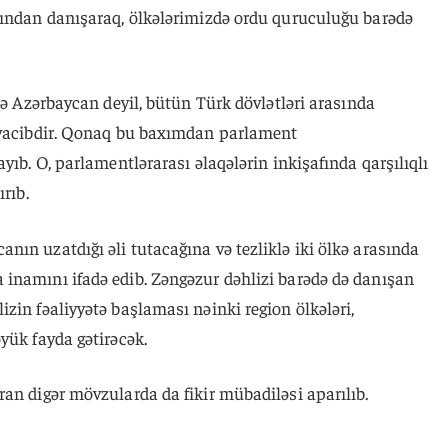
ğından danışaraq, ölkələrimizdə ordu quruculuğu barədə
lə Azərbaycan deyil, bütün Türk dövlətləri arasında
i vacibdir. Qonaq bu baxımdan parlament
yıb. O, parlamentlərarası əlaqələrin inkişafında qarşılıqlı
rıb.
ın uzatdığı əli tutacağına və tezliklə iki ölkə arasında
inamını ifadə edib. Zəngəzur dəhlizi barədə də danışan
zin fəaliyyətə başlaması nəinki region ölkələri,
yük fayda gətirəcək.
an digər mövzularda da fikir mübadiləsi aparılıb.