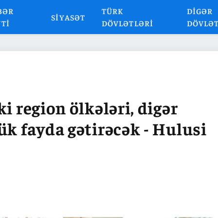
BƏR
TÜRK
DIGƏR
SIYASƏT
NTI
DÖVLƏTLƏRI
DÖVLƏ
i region ölkələri, digər
ük fayda gətirəcək - Hulusi