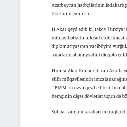
Azərbaycan hərbçilərinin fədakarlı
fikirlərini çatdırıb.
H.Akar qeyd edib ki, təkcə Türkiyə i
münasibətlərin inkişaf etdirilməs
diplomatiyasının vacibliyini vurğula
səfərlərin əhəmiyyətini diqqətə çatdı
Hulusi Akar Ermənistanın Azərbaycan
sülh müqaviləsinin imzalanacağına 
TBMM-in üzvü qeyd edib ki, bu dəhli
həmçinin digər dövlətlər üçün də bö
Söhbət zamanı tərəfləri maraqlandır