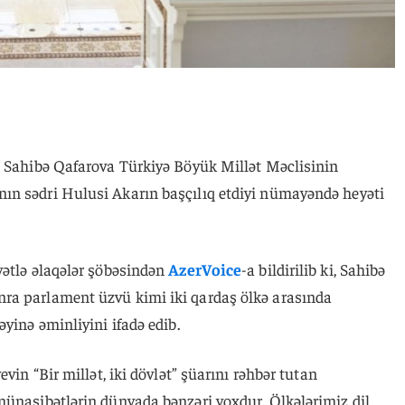
i Sahibə Qafarova Türkiyə Böyük Millət Məclisinin
ın sədri Hulusi Akarın başçılıq etdiyi nümayəndə heyəti
yətlə əlaqələr şöbəsindən
AzerVoice
-a bildirilib ki, Sahibə
ra parlament üzvü kimi iki qardaş ölkə arasında
yinə əminliyini ifadə edib.
vin “Bir millət, iki dövlət” şüarını rəhbər tutan
münasibətlərin dünyada bənzəri yoxdur. Ölkələrimiz dil,