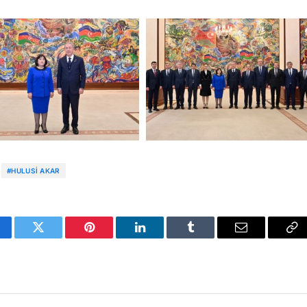
#HULUSI AKAR
cebook
Twitter
Pinterest
LinkedIn
Tumblr
Email
Co
Li