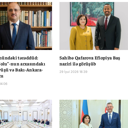
nündəki tərəddüd:
Sahibə Qafarova Efiopiya Baş
Yolu”-nun arxasındakı
naziri ilə görüşüb
üşü və Bakı-Ankara-
29 İyul 2026 18:39
xu
14:06