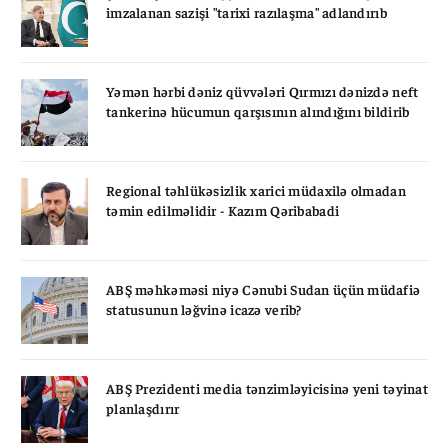
imzalanan sazişi "tarixi razılaşma" adlandırıb
Yəmən hərbi dəniz qüvvələri Qırmızı dənizdə neft
tankerinə hücumun qarşısının alındığını bildirib
Regional təhlükəsizlik xarici müdaxilə olmadan
təmin edilməlidir - Kazım Qəribabadi
ABŞ məhkəməsi niyə Cənubi Sudan üçün müdafiə
statusunun ləğvinə icazə verib?
ABŞ Prezidenti media tənzimləyicisinə yeni təyinat
planlaşdırır