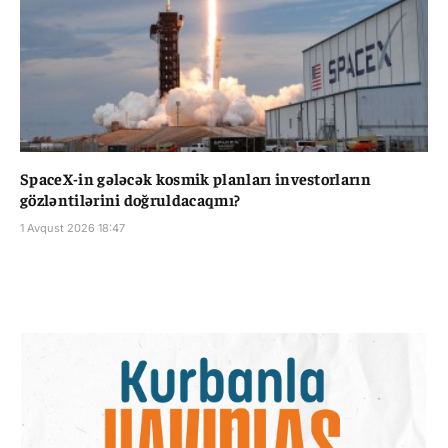
SpaceX-in gələcək kosmik planları investorların
gözləntilərini doğruldacaqmı?
1 Avqust 2026 18:47