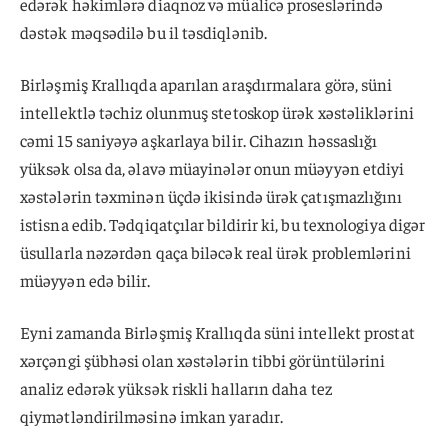
edərək həkimlərə diaqnoz və müalicə proseslərində
dəstək məqsədilə bu il təsdiqlənib.
Birləşmiş Krallıqda aparılan araşdırmalara görə, süni
intellektlə təchiz olunmuş stetoskop ürək xəstəliklərini
cəmi 15 saniyəyə aşkarlaya bilir. Cihazın həssaslığı
yüksək olsa da, əlavə müayinələr onun müəyyən etdiyi
xəstələrin təxminən üçdə ikisində ürək çatışmazlığını
istisna edib. Tədqiqatçılar bildirir ki, bu texnologiya digər
üsullarla nəzərdən qaça biləcək real ürək problemlərini
müəyyən edə bilir.
Eyni zamanda Birləşmiş Krallıqda süni intellekt prostat
xərçəngi şübhəsi olan xəstələrin tibbi görüntülərini
analiz edərək yüksək riskli halların daha tez
qiymətləndirilməsinə imkan yaradır.