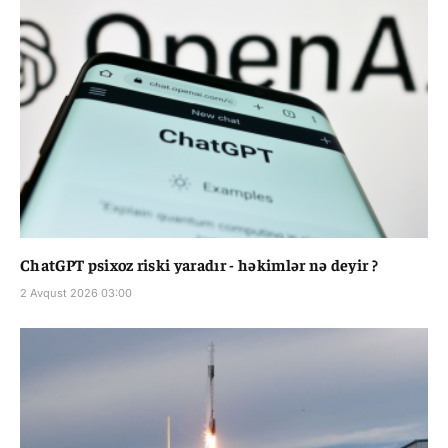
ChatGPT psixoz riski yaradır - həkimlər nə deyir ?
2 Avqust 2026 03:00