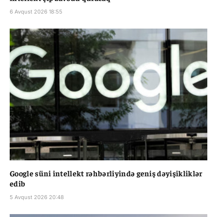
6 Avqust 2026 18:55
Google süni intellekt rəhbərliyində geniş dəyişikliklər
edib
5 Avqust 2026 20:48