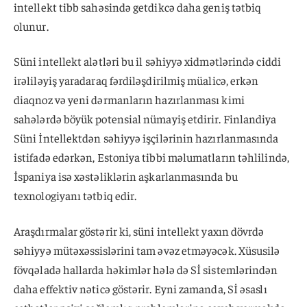
intellekt tibb sahəsində getdikcə daha geniş tətbiq
olunur.
Süni intellekt alətləri bu il səhiyyə xidmətlərində ciddi
irəliləyiş yaradaraq fərdiləşdirilmiş müalicə, erkən
diaqnoz və yeni dərmanların hazırlanması kimi
sahələrdə böyük potensial nümayiş etdirir. Finlandiya
Süni İntellektdən səhiyyə işçilərinin hazırlanmasında
istifadə edərkən, Estoniya tibbi məlumatların təhlilində,
İspaniya isə xəstəliklərin aşkarlanmasında bu
texnologiyanı tətbiq edir.
Araşdırmalar göstərir ki, süni intellekt yaxın dövrdə
səhiyyə mütəxəssislərini tam əvəz etməyəcək. Xüsusilə
fövqəladə hallarda həkimlər hələ də Sİ sistemlərindən
daha effektiv nəticə göstərir. Eyni zamanda, Sİ əsaslı