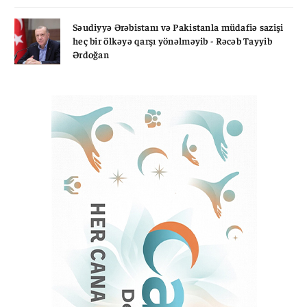
Səudiyyə Ərəbistanı və Pakistanla müdafiə sazişi
heç bir ölkəyə qarşı yönəlməyib - Rəcəb Tayyib
Ərdoğan