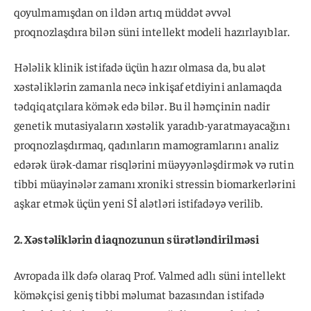
qoyulmamışdan on ildən artıq müddət əvvəl
proqnozlaşdıra bilən süni intellekt modeli hazırlayıblar.
Hələlik klinik istifadə üçün hazır olmasa da, bu alət
xəstəliklərin zamanla necə inkişaf etdiyini anlamaqda
tədqiqatçılara kömək edə bilər. Bu il həmçinin nadir
genetik mutasiyaların xəstəlik yaradıb-yaratmayacağını
proqnozlaşdırmaq, qadınların mamogramlarını analiz
edərək ürək-damar risqlərini müəyyənləşdirmək və rutin
tibbi müayinələr zamanı xroniki stressin biomarkerlərini
aşkar etmək üçün yeni Sİ alətləri istifadəyə verilib.
2. Xəstəliklərin diaqnozunun sürətləndirilməsi
Avropada ilk dəfə olaraq Prof. Valmed adlı süni intellekt
köməkçisi geniş tibbi məlumat bazasından istifadə