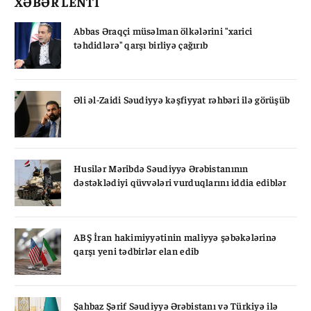
XƏBƏR LENTİ
Abbas Əraqçi müsəlman ölkələrini "xarici
təhdidlərə" qarşı birliyə çağırıb
Əli əl-Zaidi Səudiyyə kəşfiyyat rəhbəri ilə görüşüb
Husilər Məribdə Səudiyyə Ərəbistanının
dəstəklədiyi qüvvələri vurduqlarını iddia ediblər
ABŞ İran hakimiyyətinin maliyyə şəbəkələrinə
qarşı yeni tədbirlər elan edib
Şahbaz Şərif Səudiyyə Ərəbistanı və Türkiyə ilə