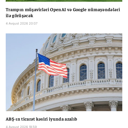
Trampın müşavirləri OpenAI və Google nümayəndələri
ilə görüşəcək
4 Avqust 2026 20:07
ABŞ-ın ticarət kəsiri iyunda azalıb
4 Avqust 2026 19:59