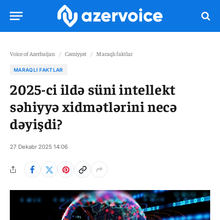
Voice of Azerbaijan
/
Cəmiyyət
/
Maraqlı faktlar
MARAQLI FAKTLAR
2025-ci ildə süni intellekt
səhiyyə xidmətlərini necə
dəyişdi?
27 Dekabr 2025 14:06