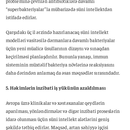
probleminə çevrilən antibiotiklərə davamlı
“superbakteriyalar”la mübarizədə süni intellektdən
istifadə edirlər.
Qarşıdakı üç il ərzində hazırlanacaq süni intellekt
modelləri vasitəsilə dərmanlara davamlı bakteriyalar
üçün yeni müalicə üsullarının dizaynı və sınaqdan
keçirilməsi planlaşdırılır. Bununla yanaşı, immun
sisteminin müxtəlif bakteriya növlərinə reaksiyasını
daha dərindən anlamaq da əsas məqsədlər sırasındadır.
5. Həkimlərin inzibati iş yükünün azaldılması
Avropa üzrə klinikalar və xəstəxanalar qeydlərin
aparılması, yönləndirmələr və digər inzibati proseslərin
idarə olunması üçün süni intellekt alətlərini geniş
şəkildə tətbiq edirlər. Məqsəd, artan səhiyyə işçisi