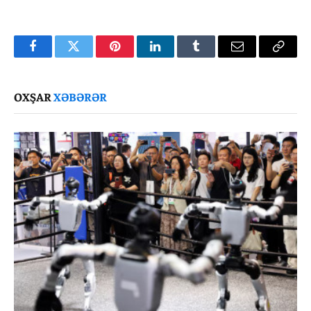
Facebook
Twitter
Pinterest
LinkedIn
Tumblr
Email
Copy
Link
OXŞAR
XƏBƏRƏR