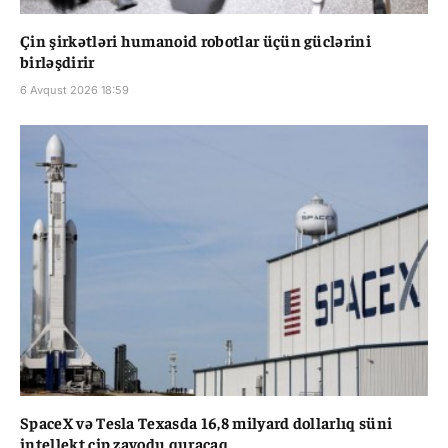
Çin şirkətləri humanoid robotlar üçün güclərini
birləşdirir
6 Avqust 2026 18:59
SpaceX və Tesla Texasda 16,8 milyard dollarlıq süni
intellekt çip zavodu quracaq