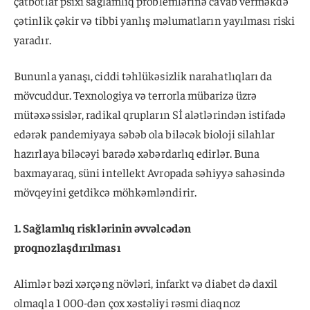
çatbotlar psixi sağlamlıq problemlərinə cavab verməkdə
çətinlik çəkir və tibbi yanlış məlumatların yayılması riski
yaradır.
Bununla yanaşı, ciddi təhlükəsizlik narahatlıqları da
mövcuddur. Texnologiya və terrorla mübarizə üzrə
mütəxəssislər, radikal qrupların Sİ alətlərindən istifadə
edərək pandemiyaya səbəb ola biləcək bioloji silahlar
hazırlaya biləcəyi barədə xəbərdarlıq edirlər. Buna
baxmayaraq, süni intellekt Avropada səhiyyə sahəsində
mövqeyini getdikcə möhkəmləndirir.
1. Sağlamlıq risklərinin əvvəlcədən
proqnozlaşdırılması
Alimlər bəzi xərçəng növləri, infarkt və diabet də daxil
olmaqla 1 000-dən çox xəstəliyi rəsmi diaqnoz