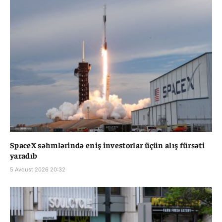
SpaceX səhmlərində eniş investorlar üçün alış fürsəti
yaradıb
5 Avqust 2026 20:32