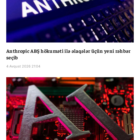
Anthropic ABŞ hökuməti ilə əlaqələr üçün yeni rəhbər
seçib
4 Avqust 2026 21:04