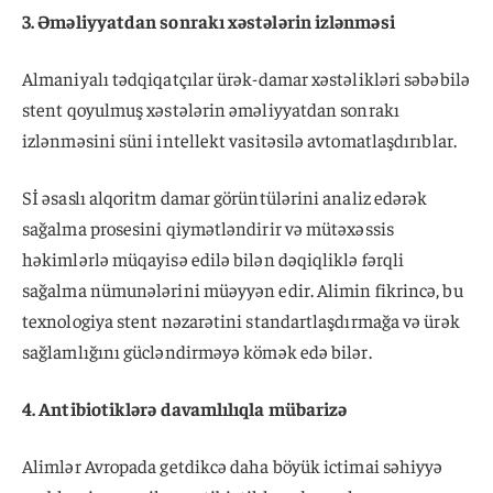
3. Əməliyyatdan sonrakı xəstələrin izlənməsi
Almaniyalı tədqiqatçılar ürək-damar xəstəlikləri səbəbilə
stent qoyulmuş xəstələrin əməliyyatdan sonrakı
izlənməsini süni intellekt vasitəsilə avtomatlaşdırıblar.
Sİ əsaslı alqoritm damar görüntülərini analiz edərək
sağalma prosesini qiymətləndirir və mütəxəssis
həkimlərlə müqayisə edilə bilən dəqiqliklə fərqli
sağalma nümunələrini müəyyən edir. Alimin fikrincə, bu
texnologiya stent nəzarətini standartlaşdırmağa və ürək
sağlamlığını gücləndirməyə kömək edə bilər.
4. Antibiotiklərə davamlılıqla mübarizə
Alimlər Avropada getdikcə daha böyük ictimai səhiyyə