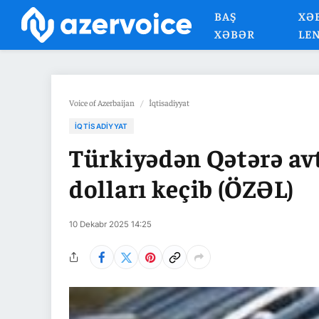
BAŞ
XƏ
XƏBƏR
LE
Voice of Azerbaijan
/
İqtisadiyyat
İQTISADIYYAT
Türkiyədən Qətərə av
dolları keçib (ÖZƏL)
10 Dekabr 2025 14:25