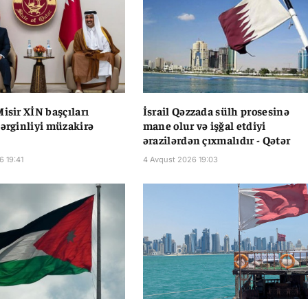
Misir XİN başçıları
İsrail Qəzzada sülh prosesinə
gərginliyi müzakirə
mane olur və işğal etdiyi
ərazilərdən çıxmalıdır - Qətər
6 19:41
4 Avqust 2026 19:03