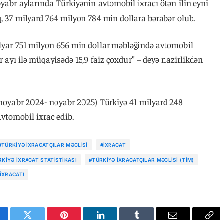
oyabr aylarında Türkiyənin avtomobil ixracı ötən ilin eyni
q, 37 milyard 764 milyon 784 min dollara bərabər olub.
ilyar 751 milyon 656 min dollar məbləğində avtomobil
br ayı ilə müqayisədə 15,9 faiz çoxdur” – deyə nazirlikdən
( noyabr 2024- noyabr 2025) Türkiyə 41 milyard 248
vtomobil ixrac edib.
#TÜRKIYƏ İXRACATÇILAR MƏCLISI
#IXRACAT
RKIYƏ IXRACAT STATISTIKASI
#TÜRKIYƏ İXRACATÇILAR MƏCLISI (TİM)
IXRACATI