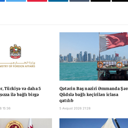
cebook
Twitter
Pinterest
LinkedIn
Tumblr
Email
Co
Li
r, Türkiyə və daha 5
Qətərin Baş naziri Əmmanda Şər
əzza ilə bağlı birgə
Qüdslə bağlı keçirilən iclasa
qatılıb
6 15:36
5 Avqust 2026 21:28