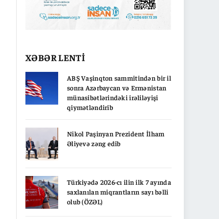
XƏBƏR LENTİ
ABŞ Vaşinqton sammitindən bir il
sonra Azərbaycan və Ermənistan
münasibətlərindəki irəliləyişi
qiymətləndirib
Nikol Paşinyan Prezident İlham
Əliyevə zəng edib
Türkiyədə 2026-cı ilin ilk 7 ayında
saxlanılan miqrantların sayı bəlli
olub (ÖZƏL)