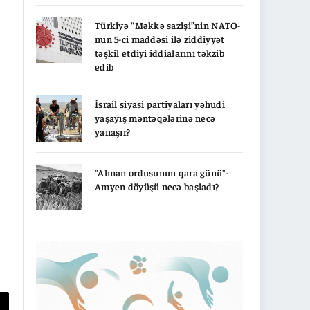
Türkiyə “Məkkə sazişi”nin NATO-
nun 5-ci maddəsi ilə ziddiyyət
təşkil etdiyi iddialarını təkzib
edib
İsrail siyasi partiyaları yəhudi
yaşayış məntəqələrinə necə
yanaşır?
"Alman ordusunun qara günü"-
Amyen döyüşü necə başladı?