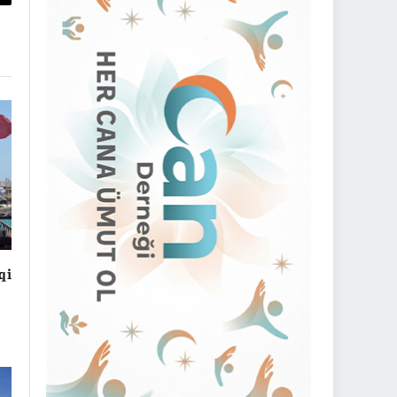
py
nk
qi