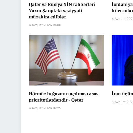
Qətər və Rusiya XİN rəhbərləri
İordaniya
Yaxın Şərqdəki vəziyyəti
hücumları
müzakirə ediblər
4 Avqust 202
4 Avqust 2026 19:00
Hörmüz boğazının açılması əsas
İran üçün
prioritetlərdəndir - Qətər
3 Avqust 202
4 Avqust 2026 16:25