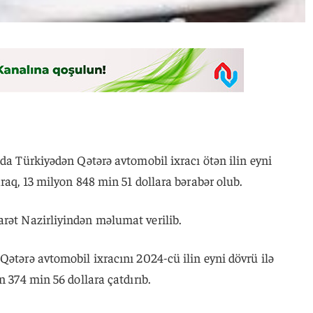
nda Türkiyədən Qətərə avtomobil ixracı ötən ilin eyni
raq, 13 milyon 848 min 51 dollara bərabər olub.
arət Nazirliyindən məlumat verilib.
Qətərə avtomobil ixracını 2024-cü ilin eyni dövrü ilə
n 374 min 56 dollara çatdırıb.