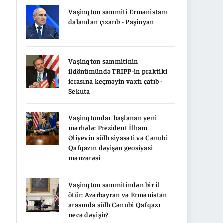
Vaşinqton sammiti Ermənistanı
dalandan çıxarıb - Paşinyan
Vaşinqton sammitinin
ildönümündə TRIPP-in praktiki
icrasına keçməyin vaxtı çatıb -
Sekuta
Vaşinqtondan başlanan yeni
mərhələ: Prezident İlham
Əliyevin sülh siyasəti və Cənubi
Qafqazın dəyişən geosiyasi
mənzərəsi
Vaşinqton sammitindən bir il
ötür: Azərbaycan və Ermənistan
arasında sülh Cənubi Qafqazı
necə dəyişir?