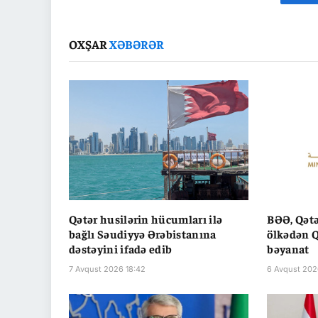
Fa
OXŞAR
XƏBƏRƏR
Qətər husilərin hücumları ilə
BƏƏ, Qətə
bağlı Səudiyyə Ərəbistanına
ölkədən Q
dəstəyini ifadə edib
bəyanat
7 Avqust 2026 18:42
6 Avqust 202