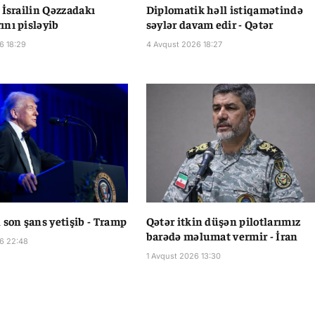
 İsrailin Qəzzadakı
Diplomatik həll istiqamətində
nı pisləyib
səylər davam edir - Qətər
6 18:29
4 Avqust 2026 18:27
 son şans yetişib - Tramp
Qətər itkin düşən pilotlarımız
barədə məlumat vermir - İran
6 22:48
1 Avqust 2026 13:30