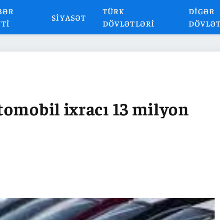
BƏR
TÜRK
DIGƏR
SIYASƏT
NTI
DÖVLƏTLƏRI
DÖVLƏ
tomobil ixracı 13 milyon