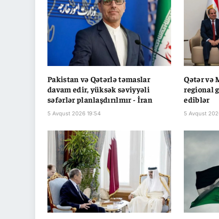
Pakistan və Qətərlə təmaslar
Qətər və 
davam edir, yüksək səviyyəli
regional 
səfərlər planlaşdırılmır - İran
ediblər
5 Avqust 2026 19:54
5 Avqust 202