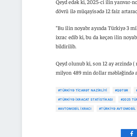
Qeyd edək ki, 2025-ci ilin yanvar-n
dövrü ilə müqayisədə 12 faiz artara
“Bu ilin noyabr ayında Türkiyə 3 m
ixrac edib ki, bu da keçən ilin noya
bildirilib.
Qeyd olunub ki, son 12 ay ərzində 
milyon 489 min dollar məbləğində a
#TÜRKIYƏ TICARƏT NAZIRLIYI
#QƏTƏR
#TÜRKIYƏ IXRACAT STATISTIKASI
#2025 TÜ
#AVTOMOBIL IXRACI
#TÜRKIYƏ AVTOMOBIL 