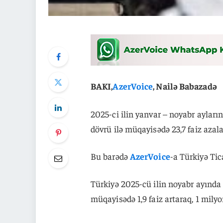
BAKI,
AzerVoice
, Nailə Babazadə
2025-ci ilin yanvar – noyabr ayları
dövrü ilə müqayisədə 23,7 faiz azala
Bu barədə
AzerVoice
-a Türkiyə Tic
Türkiyə 2025-cü ilin noyabr ayında 
müqayisədə 1,9 faiz artaraq, 1 milyo