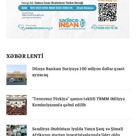
XƏBƏR LENTİ
Dünya Bankası Suriyaya 100 milyon dollar qrant
ayıracaq
“Terrorsuz Türkiyə” qanun təklifi TBMM Ədliyyə
Komissiyasında qəbul edilib
Səudiyyə Ərəbistanı iyulda Yaxın Şərq və Şimali
Afrikanın startap investisiyalarında lider oldu