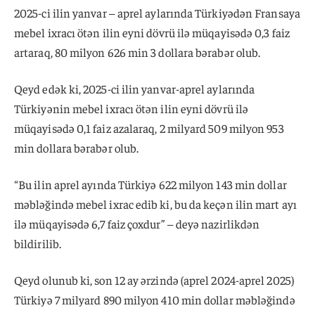
2025-ci ilin yanvar – aprel aylarında Türkiyədən Fransaya
mebel ixracı ötən ilin eyni dövrü ilə müqayisədə 0,3 faiz
artaraq, 80 milyon 626 min 3 dollara bərabər olub.
Qeyd edək ki, 2025-ci ilin yanvar-aprel aylarında
Türkiyənin mebel ixracı ötən ilin eyni dövrü ilə
müqayisədə 0,1 faiz azalaraq, 2 milyard 509 milyon 953
min dollara bərabər olub.
“Bu ilin aprel ayında Türkiyə 622 milyon 143 min dollar
məbləğində mebel ixrac edib ki, bu da keçən ilin mart ayı
ilə müqayisədə 6,7 faiz çoxdur” – deyə nazirlikdən
bildirilib.
Qeyd olunub ki, son 12 ay ərzində (aprel 2024-aprel 2025)
Türkiyə 7 milyard 890 milyon 410 min dollar məbləğində