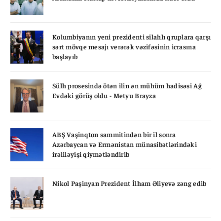
Kolumbiyanın yeni prezidenti silahlı qruplara qarşı
sərt mövqe mesajı verərək vəzifəsinin icrasına
başlayıb
Sülh prosesində ötən ilin ən mühüm hadisəsi Ağ
Evdəki görüş oldu - Metyu Brayza
ABŞ Vaşinqton sammitindən bir il sonra
Azərbaycan və Ermənistan münasibətlərindəki
irəliləyişi qiymətləndirib
Nikol Paşinyan Prezident İlham Əliyevə zəng edib