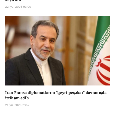
22 İyul 2026 03:00
İran Fransa diplomatlarını “qeyri-peşəkar” davranışda
ittiham edib
21 İyul 2026 21:52