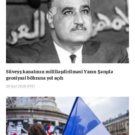
Süveyş kanalının milliləşdirilməsi Yaxın Şərqdə
geosiyasi böhrana yol açdı
26 İyul 2026 01:51