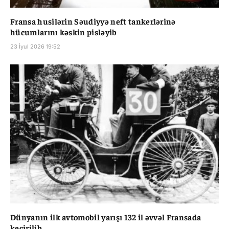
Fransa husilərin Səudiyyə neft tankerlərinə
hücumlarını kəskin pisləyib
23 İyul 2026 19:52
Dünyanın ilk avtomobil yarışı 132 il əvvəl Fransada
keçirilib