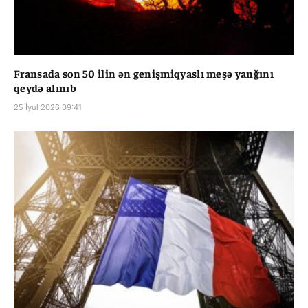
Fransada son 50 ilin ən genişmiqyaslı meşə yanğını
qeydə alınıb
25 İyul 2026 09:41