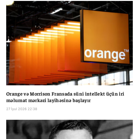
Orange və Morrison Fransada süni intellekt üçün iri
məlumat mərkəzi layihəsinə başlayır
27 İyul 2026 22:38