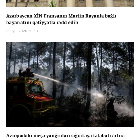
Azərbaycan XİN Fransanın Martin Rayanla bağlı
bəyanatını qətiyyətlə rədd edib
30 İyul 2026 20:53
Avropadakı meşə yanğınları sığortaya tələbatı artıra