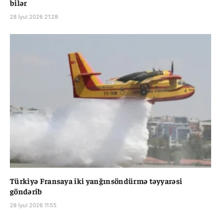
bilər
28 İyul 2026 21:28
Türkiyə Fransaya iki yanğınsöndürmə təyyarəsi
göndərib
28 İyul 2026 11:55