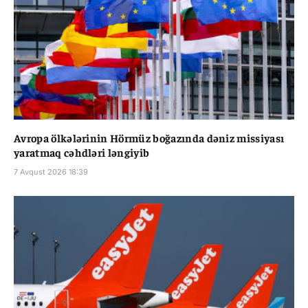
Avropa ölkələrinin Hörmüz boğazında dəniz missiyası
yaratmaq cəhdləri ləngiyib
7 Avqust 2026 18:39