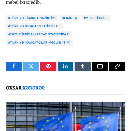
mebel ixrac edib.
#TÜRKIYƏ TICARƏT NAZIRLIYI
#FRANSA
#MEBEL IXRACI
#TÜRKIYƏ IXRACAT STATISTIKASI
#2025 TÜRKIYƏ IXRACAT STATISTIKASI
#TÜRKIYƏ İXRACATÇILAR MƏCLISI (TİM)
Facebook
Twitter
Pinterest
LinkedIn
Tumblr
Email
Copy
Link
OXŞAR
XƏBƏRƏR