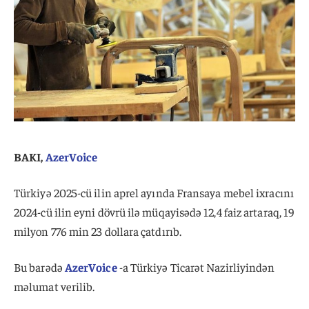
BAKI,
AzerVoice
Türkiyə 2025-cü ilin aprel ayında Fransaya mebel ixracını
2024-cü ilin eyni dövrü ilə müqayisədə 12,4 faiz artaraq, 19
milyon 776 min 23 dollara çatdırıb.
Bu barədə
AzerVoice
-a Türkiyə Ticarət Nazirliyindən
məlumat verilib.