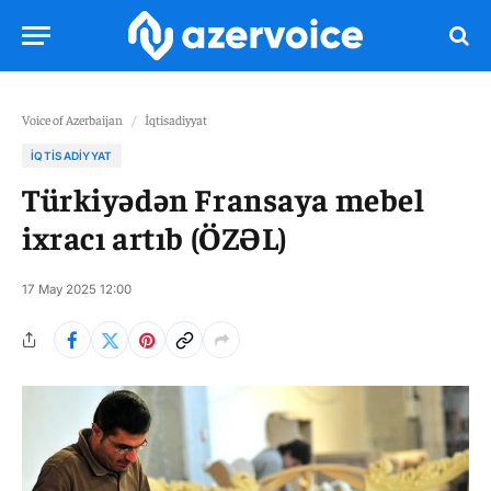
Voice of Azerbaijan
/
İqtisadiyyat
İQTISADIYYAT
Türkiyədən Fransaya mebel
ixracı artıb (ÖZƏL)
17 May 2025 12:00