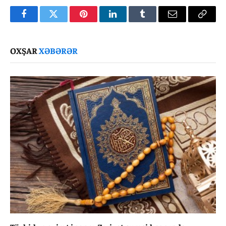
Facebook
Twitter
Pinterest
LinkedIn
Tumblr
Email
Copy
Link
OXŞAR
XƏBƏRƏR