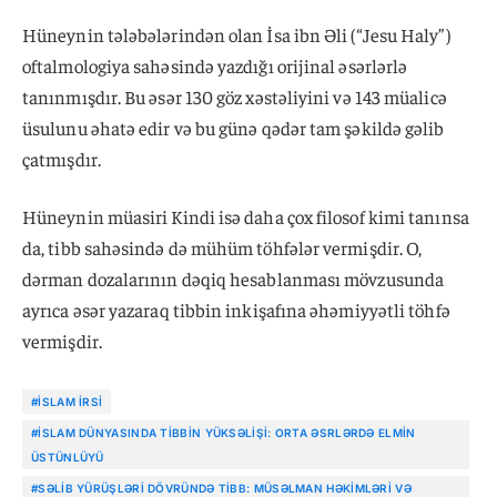
Hüneynin tələbələrindən olan İsa ibn Əli (“Jesu Haly”)
oftalmologiya sahəsində yazdığı orijinal əsərlərlə
tanınmışdır. Bu əsər 130 göz xəstəliyini və 143 müalicə
üsulunu əhatə edir və bu günə qədər tam şəkildə gəlib
çatmışdır.
Hüneynin müasiri Kindi isə daha çox filosof kimi tanınsa
da, tibb sahəsində də mühüm töhfələr vermişdir. O,
dərman dozalarının dəqiq hesablanması mövzusunda
ayrıca əsər yazaraq tibbin inkişafına əhəmiyyətli töhfə
vermişdir.
#İSLAM IRSI
#İSLAM DÜNYASINDA TIBBIN YÜKSƏLIŞI: ORTA ƏSRLƏRDƏ ELMIN
ÜSTÜNLÜYÜ
#SƏLIB YÜRÜŞLƏRI DÖVRÜNDƏ TIBB: MÜSƏLMAN HƏKIMLƏRI VƏ