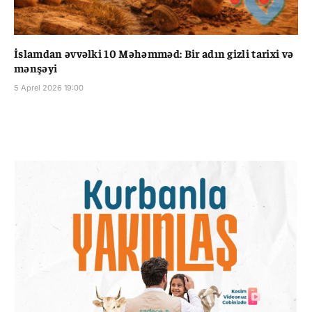
İslamdan əvvəlki 10 Məhəmməd: Bir adın gizli tarixi və
mənşəyi
5 Aprel 2026 19:00