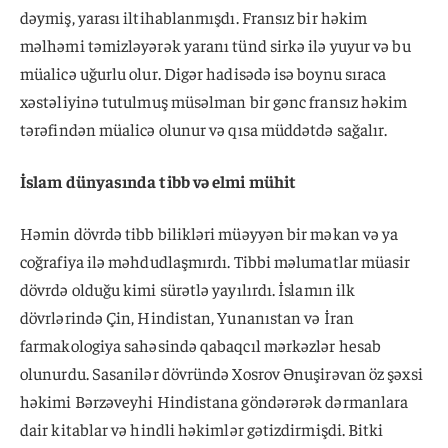
dəymiş, yarası iltihablanmışdı. Fransız bir həkim
məlhəmi təmizləyərək yaranı tünd sirkə ilə yuyur və bu
müalicə uğurlu olur. Digər hadisədə isə boynu sıraca
xəstəliyinə tutulmuş müsəlman bir gənc fransız həkim
tərəfindən müalicə olunur və qısa müddətdə sağalır.
İslam dünyasında tibb və elmi mühit
Həmin dövrdə tibb bilikləri müəyyən bir məkan və ya
coğrafiya ilə məhdudlaşmırdı. Tibbi məlumatlar müasir
dövrdə olduğu kimi sürətlə yayılırdı. İslamın ilk
dövrlərində Çin, Hindistan, Yunanıstan və İran
farmakologiya sahəsində qabaqcıl mərkəzlər hesab
olunurdu. Sasanilər dövründə Xosrov Ənuşirəvan öz şəxsi
həkimi Bərzəveyhi Hindistana göndərərək dərmanlara
dair kitablar və hindli həkimlər gətizdirmişdi. Bitki