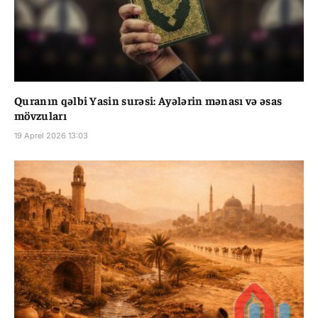
Quranın qəlbi Yasin surəsi: Ayələrin mənası və əsas
mövzuları
19 Aprel 2026 13:03