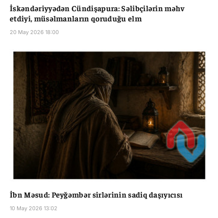
İskəndəriyyədən Cündişapura: Səlibçilərin məhv
etdiyi, müsəlmanların qoruduğu elm
20 May 2026 18:00
İbn Məsud: Peyğəmbər sirlərinin sadiq daşıyıcısı
10 May 2026 13:02