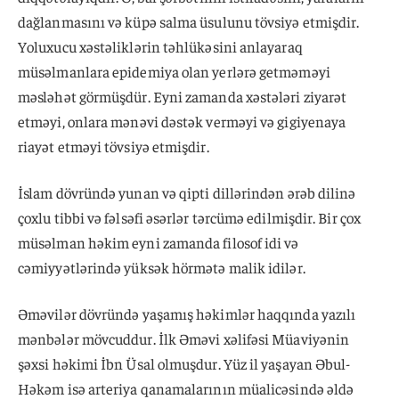
dağlanmasını və küpə salma üsulunu tövsiyə etmişdir.
Yoluxucu xəstəliklərin təhlükəsini anlayaraq
müsəlmanlara epidemiya olan yerlərə getməməyi
məsləhət görmüşdür. Eyni zamanda xəstələri ziyarət
etməyi, onlara mənəvi dəstək verməyi və gigiyenaya
riayət etməyi tövsiyə etmişdir.
İslam dövründə yunan və qipti dillərindən ərəb dilinə
çoxlu tibbi və fəlsəfi əsərlər tərcümə edilmişdir. Bir çox
müsəlman həkim eyni zamanda filosof idi və
cəmiyyətlərində yüksək hörmətə malik idilər.
Əməvilər dövründə yaşamış həkimlər haqqında yazılı
mənbələr mövcuddur. İlk Əməvi xəlifəsi Müaviyənin
şəxsi həkimi İbn Üsal olmuşdur. Yüz il yaşayan Əbul-
Həkəm isə arteriya qanamalarının müalicəsində əldə