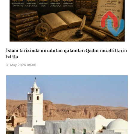
İslam tarixində unudulan qələmlər: Qadın müəlliflərin
izi ilə
31 May 2026 09:00