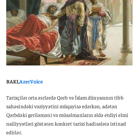
BAKI,
AzerVoice
Tarixçilər orta əsrlərdə Qərb və İslam dünyasının tibb
sahəsindəki vəziyyətini müqayisə edərkən, adətən
Qərbdəki geriləməni və müsəlmanların əldə etdiyi elmi
nailiyyətləri göstərən konkret tarixi hadisələrə istinad
edirlər.