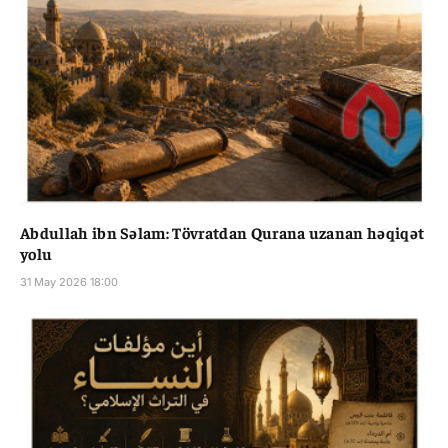
Abdullah ibn Səlam: Tövratdan Qurana uzanan həqiqət
yolu
31 May 2026 18:00