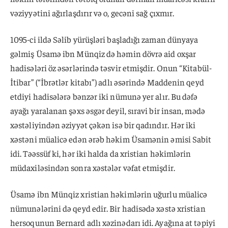
vəziyyətini ağırlaşdırır və o, gecəni sağ çıxmır.
1095-ci ildə Səlib yürüşləri başladığı zaman dünyaya
gəlmiş Üsamə ibn Münqiz də həmin dövrə aid oxşar
hadisələri öz əsərlərində təsvir etmişdir. Onun “Kitabül-
İtibar” (“İbrətlər kitabı”) adlı əsərində Maddenin qeyd
etdiyi hadisələrə bənzər iki nümunə yer alır. Bu dəfə
ayağı yaralanan şəxs əsgər deyil, sıravi bir insan, mədə
xəstəliyindən əziyyət çəkən isə bir qadındır. Hər iki
xəstəni müalicə edən ərəb həkim Üsamənin əmisi Sabit
idi. Təəssüf ki, hər iki halda da xristian həkimlərin
müdaxiləsindən sonra xəstələr vəfat etmişdir.
Üsamə ibn Münqiz xristian həkimlərin uğurlu müalicə
nümunələrini də qeyd edir. Bir hadisədə xəstə xristian
hersoqunun Bernard adlı xəzinədarı idi. Ayağına at təpiyi