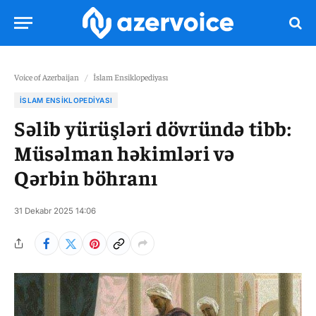
Voice of Azerbaijan
/
İslam Ensiklopediyası
İSLAM ENSIKLOPEDIYASI
Səlib yürüşləri dövründə tibb:
Müsəlman həkimləri və
Qərbin böhranı
31 Dekabr 2025 14:06