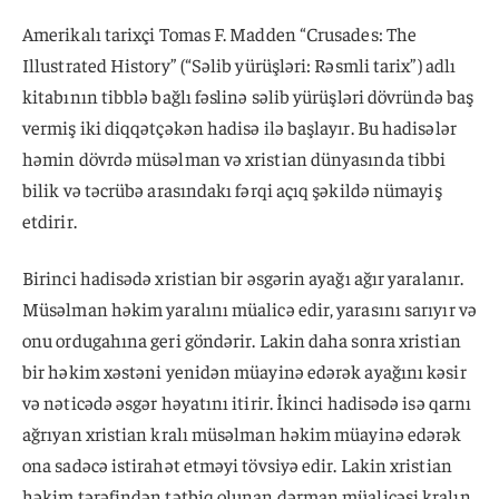
Amerikalı tarixçi Tomas F. Madden “Crusades: The
Illustrated History” (“Səlib yürüşləri: Rəsmli tarix”) adlı
kitabının tibblə bağlı fəslinə səlib yürüşləri dövründə baş
vermiş iki diqqətçəkən hadisə ilə başlayır. Bu hadisələr
həmin dövrdə müsəlman və xristian dünyasında tibbi
bilik və təcrübə arasındakı fərqi açıq şəkildə nümayiş
etdirir.
Birinci hadisədə xristian bir əsgərin ayağı ağır yaralanır.
Müsəlman həkim yaralını müalicə edir, yarasını sarıyır və
onu ordugahına geri göndərir. Lakin daha sonra xristian
bir həkim xəstəni yenidən müayinə edərək ayağını kəsir
və nəticədə əsgər həyatını itirir. İkinci hadisədə isə qarnı
ağrıyan xristian kralı müsəlman həkim müayinə edərək
ona sadəcə istirahət etməyi tövsiyə edir. Lakin xristian
həkim tərəfindən tətbiq olunan dərman müalicəsi kralın