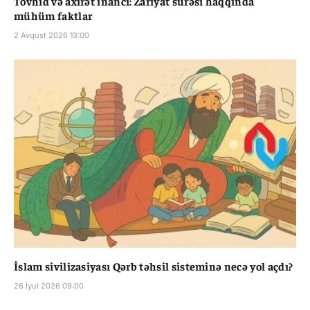
Tövhid və axirət inancı: Zariyat surəsi haqqında
mühüm faktlar
2 Avqust 2026 13:00
İslam sivilizasiyası Qərb təhsil sisteminə necə yol açdı?
26 İyul 2026 09:00