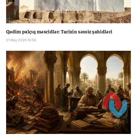
Qədim palçıq məscidlər: Tarixin səssiz şahidləri
21 May 2026 10:56