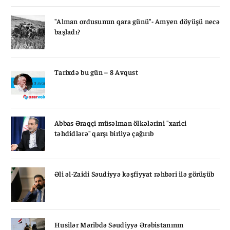
"Alman ordusunun qara günü"- Amyen döyüşü necə
başladı?
Tarixdə bu gün – 8 Avqust
Abbas Əraqçi müsəlman ölkələrini "xarici
təhdidlərə" qarşı birliyə çağırıb
Əli əl-Zaidi Səudiyyə kəşfiyyat rəhbəri ilə görüşüb
Husilər Məribdə Səudiyyə Ərəbistanının