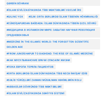
QƏRBIN BÖHRANI
#İSLAM SIVILIZASIYASINDA TIBB MƏKTƏBLƏRI VƏ ELMI IRS
#QILINC YOX
#ELM: ORTA ƏSRLƏRDƏ İSLAM TIBBININ HÖKMRANLIĞI
#CÜNDIŞAPURDAN BAĞDADA: İSLAM DÜNYASINDA TIBBIN QIZIL DÖVRÜ
#МЕДИЦИНА В ИСЛАМСКОМ МИРЕ: ЗАБЫТАЯ НАУЧНАЯ РЕВОЛЮЦИЯ
СРЕДНЕВЕКОВЬЯ
#MEDICINE IN THE ISLAMIC WORLD: THE FORGOTTEN SCIENTIFIC
GOLDEN AGE
#FROM JUNDISHAPUR TO BAGHDAD: THE RISE OF ISLAMIC MEDICINE
#КАК МУСУЛЬМАНСКИЕ ВРАЧИ СПАСАЛИ ЖИЗНИ
#ПОКА ЕВРОПА ТЕРЯЛА ПАЦИЕНТОВ
#ORTA ƏSRLƏRDƏ ISLAM DÜNYASINDA TIBB NECƏ INKIŞAF EDIB
#SƏLIB YÜRÜŞLƏRI ZAMANI MÜSƏLMAN HƏKIMLƏRIN ROLU
#ABBASILƏR DÖVRÜNDƏ TIBB MƏKTƏBLƏRI
#ISLAM SIVILIZASIYASINDA SƏHIYYƏ SISTEMI