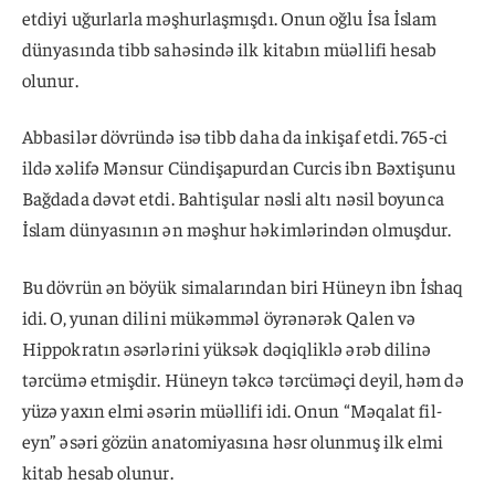
etdiyi uğurlarla məşhurlaşmışdı. Onun oğlu İsa İslam
dünyasında tibb sahəsində ilk kitabın müəllifi hesab
olunur.
Abbasilər dövründə isə tibb daha da inkişaf etdi. 765-ci
ildə xəlifə Mənsur Cündişapurdan Curcis ibn Bəxtişunu
Bağdada dəvət etdi. Bahtişular nəsli altı nəsil boyunca
İslam dünyasının ən məşhur həkimlərindən olmuşdur.
Bu dövrün ən böyük simalarından biri Hüneyn ibn İshaq
idi. O, yunan dilini mükəmməl öyrənərək Qalen və
Hippokratın əsərlərini yüksək dəqiqliklə ərəb dilinə
tərcümə etmişdir. Hüneyn təkcə tərcüməçi deyil, həm də
yüzə yaxın elmi əsərin müəllifi idi. Onun “Məqalat fil-
eyn” əsəri gözün anatomiyasına həsr olunmuş ilk elmi
kitab hesab olunur.