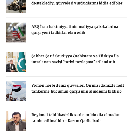
dəstəklədiyi qüvvələri vurduqlarını iddia ediblər
ABŞ İran hakimiyyətinin maliyyə şəbəkələrinə
qarşı yeni tədbirlər elan edib
Şahbaz Şərif Səudiyyə Ərəbistanı və Türkiyə ilə
imzalanan sazişi "tarixi razılaşma" adlandırıb
Yəmən hərbi dəniz qüvvələri Qırmızı dənizdə neft
tankerinə hücumun qarşısının alındığını bildirib
Regional təhlükəsizlik xarici müdaxilə olmadan
təmin edilməlidir - Kazım Qəribabadi