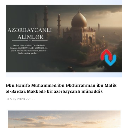
Əbu Hənifə Muhəmməd ibn Əbdürrəhman ibn Malik
əl-Bərdəi: Məkkədə bir azərbaycanlı mühəddis
31 May 2026 22:00