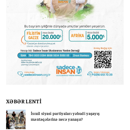
XƏBƏR LENTİ
İsrail siyasi partiyaları yəhudi yaşayış
məntəqələrinə necə yanaşır?