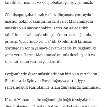
tərkibli dərmanlar və xalq təbabəti geniş yayılmışdı.
Cündişapur şəhəri ərəb və fars dünyasına çox sayda
məşhur həkim qazandırmışdı. Həzrət Məhəmmədin
müasiri olan məşhur həkim Haris ibn Kələdə tibb
təhsilini məhz burada almışdı. Onun əsas sağlamlıq
prinsipi “qədərində yemək” idi. O bildirirdi ki, insan
doyduqdan sonra yeməyə davam edərsə, bu sağlamlığa
zərər verir. Həzrət Məhəmməd onunla dostluq edir və
xəstələri onun yanına göndərirdi.
Peyğəmbərin digər müasirlərindən biri olan cərrah ibn
Əbi, eləcə də Eginyalı Pavel doğuş və cərrahiyyə
sahəsindəki bacarıqları ilə İslam dünyasında tanınmışdı.
Həzrət Məhəmmədin sağlamlıqla bağlı tövsiyələri də
diqqətəlayiqdir. O, bal şərbətinin istifadəsini, yaraların