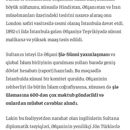
böyük nüfuzunu, xüsusilə Hindistan, Əfqanıstan və İran
müsəlmanları üzərindəki təsirini nəzərə alaraq onu
London səfiri vasitəsilə rəsmi olaraq İstanbula dəvət etdi.
1892-ci ildə İstanbula gələn Əfqaniyə Teşvikiyədə xüsusi
malikanə və yüksək maaş təsis edildi.
Sultanın istəyi ilə Əfqani
Şiə-Sünni yaxınlaşması
və
qlobal İslam birliyinin qurulması yolları barədə geniş
dövlət hesabatı (raport) hazırladı. Bu məqsədlə
İstanbulda xüsusi bir komitet quruldu. Əfqaninin
rəhbərliyi ilə bütün İslam coğrafiyasına, xüsusən də
şiə
üləmasına 600-dən çox məktub göndərildi və
onlardan müsbət cavablar alındı.
Lakin bu fəaliyyətdən narahat olan ingilislərin Sultana
diplomatik təzyiqləri, Əfqaninin yenilikçi Jön Türklərlə