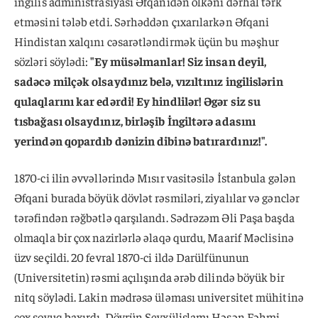
ingilis administrasiyası Əfqanidən ölkəni dərhal tərk
etməsini tələb etdi. Sərhəddən çıxarılarkən Əfqani
Hindistan xalqını cəsarətləndirmək üçün bu məşhur
sözləri söylədi:
"Ey müsəlmanlar! Siz insan deyil,
sadəcə milçək olsaydınız belə, vızıltınız ingilislərin
qulaqlarını kar edərdi! Ey hindlilər! Əgər siz su
tısbağası olsaydınız, birləşib İngiltərə adasını
yerindən qopardıb dənizin dibinə batırardınız!".
1870-ci ilin əvvəllərində Mısır vasitəsilə İstanbula gələn
Əfqani burada böyük dövlət rəsmiləri, ziyalılar və gənclər
tərəfindən rəğbətlə qarşılandı. Sədrəzəm Əli Paşa başda
olmaqla bir çox nazirlərlə əlaqə qurdu, Maarif Məclisinə
üzv seçildi. 20 fevral 1870-ci ildə Darülfünunun
(Universitetin) rəsmi açılışında ərəb dilində böyük bir
nitq söylədi. Lakin mədrəsə üləması universitet mühitinə
çox soyuq baxırdı. Dövrün Şeyxülislamı Həsən Fəhmi