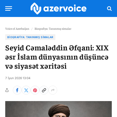
Voice of Azerbaijan
/
Bioqrafiya: Tanınmış simalar
BIOQRAFIYA: TANINMIŞ SIMALAR
Seyid Cəmaləddin Əfqani: XIX
əsr İslam dünyasının düşüncə
və siyasət xəritəsi
7 İyun 2026 13:04