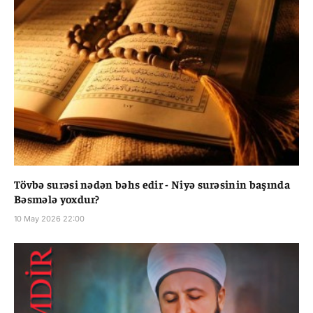
Tövbə surəsi nədən bəhs edir - Niyə surəsinin başında
Bəsmələ yoxdur?
10 May 2026 22:00