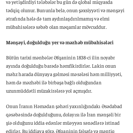
və yetişdirdiyi tələbələr bu gün də qlobal miqyasda
tədqiq olunur. Bununla belə, onun şəxsiyyəti və mənşəyi
ətrafında hələ də tam aydınlaşdırılmamış və elmi
mübahisələrə səbəb olan məqamlar mövcuddur.
Mənşəyi, doğulduğu yer və məzhəb mübahisələri
Bütün tarixi mənbələr Əfqaninin 1838-ci ilin noyabr
ayında doğulduğu barədə həmfikirdirlər. Lakin onun
məhz harada dünyaya gəlməsi məsələsi həm milliyyəti,
həm də məzhəbi ilə birbaşa bağlı olduğundan
uzunmüddətli müzakirələrə yol açmışdır.
Onun İranın Həmədan şəhəri yaxınlığındakı Əsədabad
qəsəbəsində doğulduğunu, dolayısı ilə İran mənşəli bir
şiə olduğunu iddia edənlər müəyyən sənədlərə istinad
edirlər. Bu iddiaya görə, Əfqaninin fəlsəfə və məntiq