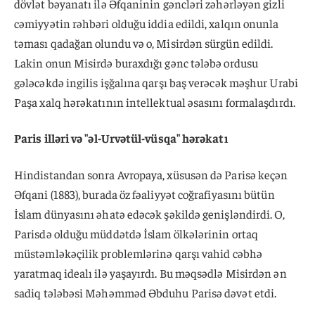
dövlət bəyanatı ilə Əfqaninin gəncləri zəhərləyən gizli
cəmiyyətin rəhbəri olduğu iddia edildi, xalqın onunla
təması qadağan olundu və o, Misirdən sürgün edildi.
Lakin onun Misirdə buraxdığı gənc tələbə ordusu
gələcəkdə ingilis işğalına qarşı baş verəcək məşhur Urabi
Paşa xalq hərəkatının intellektual əsasını formalaşdırdı.
Paris illəri və "əl-Urvətül-vüsqa" hərəkatı
Hindistandan sonra Avropaya, xüsusən də Parisə keçən
Əfqani (1883), burada öz fəaliyyət coğrafiyasını bütün
İslam dünyasını əhatə edəcək şəkildə genişləndirdi. O,
Parisdə olduğu müddətdə İslam ölkələrinin ortaq
müstəmləkəçilik problemlərinə qarşı vahid cəbhə
yaratmaq idealı ilə yaşayırdı. Bu məqsədlə Misirdən ən
sadiq tələbəsi Məhəmməd Əbduhu Parisə dəvət etdi.