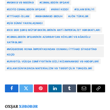
#MƏKKƏ VƏ MƏDINƏ
#CƏMALƏDDIN ƏFQANI
#SEYID CƏMALƏDDIN ƏFQANI
#NIKKI KEDDI
#İSLAM BIRLIYI
#İTTIHADI-İSLAM
#MƏHƏMMƏD ƏBDUH
#JÖN TÜRKLƏR
#ŞIƏ SÜNNI YAXINLAŞMASI
#XIX ƏSR ŞƏRQ MÜTƏFƏKKIRLƏRININ ANTI-IMPERIALIST HƏRƏKATLARI
#CƏMALƏDDIN ƏFQANININ AZƏRBAYCAN KÖKLƏRI VƏ AĞAOĞLU
XATIRƏLƏRI
#MÜQƏDDƏS ROMA İMPERIYASINDAN OSMANLI ITTIHAD SIYASƏTINƏ
KEÇID
#URVƏTÜL-VÜSQA CƏMIYYƏTININ GIZLI NIZAMNAMƏSI VƏ HƏDƏFLƏRI
#İSLAM DÜNYASINDA MATERIALIZM VƏ TƏBIƏTÇILIK TƏNQIDLƏRI
Facebook
Twitter
Pinterest
LinkedIn
Tumblr
Email
Copy
Link
OXŞAR
XƏBƏRƏR