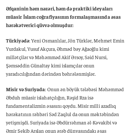
Əfqaninin həm nəzəri, həm də praktiki ideyaları
müasir İslam coğrafiyasının formalaşmasında əsas
hərəkətverici qüvvə olmuşdur:
Türkiyədə
: Yeni Osmanlılar, Jön Türklər, Mehmet Emin
Yurdakul, Yusuf Akçura, Əhməd bəy Ağaoğlu kimi
millətçilər və Məhəmməd Akif Ərsoy, Səid Nursi,
Şəmsəddin Günaltay kimi islamçılar onun
yaradıcılığından dərindən bəhrələnmişlər.
Misir və Suriyada
: Onun ən böyük tələbəsi Məhəmməd
Əbduh müasir islahatçılığın, Rəşid Rza isə
fundamentalizmin əsasını qoydu. Misir milli azadlıq
hərəkatının rəhbəri Səd Zaqlul da onun məktəbindən
yetişmişdi. Suriyada isə Əbdürrəhman əl-Kəvakibi və
Əmir Şekib Arslan onun ərəb dünyasındakı əsas