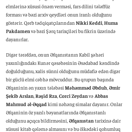
elmlərinə xüsusi önəm verməsi, fars dilini tələffüz
forması və bəzi arxiv qeydləri onun iranlı olduğunu
göstərir. Qərb tədqiqatçılarından
Nikki Keddi
,
Huma
Pakdamen
və bəzi Şərq tarixçiləri bu fikrin üzərində
dayanırlar.
Digər tərəfdən, onun Əfqanıstanın Kabil şəhəri
yaxınlığındakı Kunər qəsəbəsinin Əsədabad kəndində
doğulduğunu, xalis sünni olduğunu müdafiə edən digər
bir güclü elmi cəbhə mövcuddur. Bu qrupun başında
Əfqaninin ən yaxın tələbəsi
Məhəmməd Əbduh
,
Əmir
Şekib Arslan
,
Rəşid Rza
,
Corci Zeydan
və
Abbas
Mahmud əl-Əqqad
kimi nəhəng simalar dayanır. Onlar
Əfqaninin öz yazılı bəyanatlarında Əfqanıstanlı
olduğunu açıqca bildirməsini,
Əfqanıstan
tarixinə dair
xüsusi kitab qələmə almasını və bu ölkədəki qohumluq