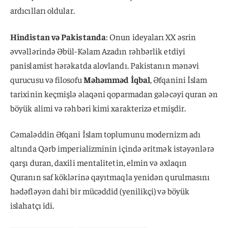
ardıcılları oldular.
Hindistan və Pakistanda
: Onun ideyaları XX əsrin
əvvəllərində Əbül-Kəlam Azadın rəhbərlik etdiyi
panislamist hərəkatda alovlandı. Pakistanın mənəvi
qurucusu və filosofu
Məhəmməd İqbal
, Əfqanini İslam
tarixinin keçmişlə əlaqəni qoparmadan gələcəyi quran ən
böyük alimi və rəhbəri kimi xarakterizə etmişdir.
Cəmaləddin Əfqani İslam toplumunu modernizm adı
altında Qərb imperializminin içində əritmək istəyənlərə
qarşı duran, daxili mentalitetin, elmin və əxlaqın
Quranın saf köklərinə qayıtmaqla yenidən qurulmasını
hədəfləyən dahi bir mücəddid (yenilikçi) və böyük
islahatçı idi.