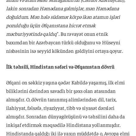
lakin sonradan Həmədana gəlmişlər, mən Həmədana
doğuldum. Mən hələ südəmər körpə ikən atamın işləri
pozulduğu üçün Əfqanıstana hicrət etmək
məcburiyyətində qaldıq
". Bu rəvayət onun etnik
baxımdan bir Azərbaycan türkü olduğunu və Hüseyni
nisbəsinin isə seyyid kökündən gəldiyini ortaya qoyur.
İlk təhsili, Hindistan səfəri və Əfqanıstan dövrü
Əfqani on səkkiz yaşına qədər Kabildə yaşamış, ilk elmi
biliklərini dərindən savadlı bir şəxs olan atasından
almışdır. O, dövrün tanınmış alimlərindən dil, tarix,
ilahiyyat, fəlsəfə, riyaziyyat, tibb və siyasət dərsləri
almışdır. Sonradan dünyagörüşünü və təhsilini daha da
inkişaf etdirmək məqsədilə Hindistana yollanmışdır.
Hindistanda qaldığı iki ilə yaxın müddətdə o, Avropa elmi