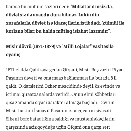
barədə bu mühüm sözləri dedi:
"Millətlər dinsiz də,
dövlətsiz də ayaqda dura bilməz. Lakin din
xurafələrlə, dövlət isə idarəçilərin istibdadı (zülmü) ilə
korlana bilər; bu halda mütləq islahat lazımdır".
Misir dövrü (1871-1879) və "Milli Lojalar" vasitəsilə
oyanış
1871-ci ildə Qahirəyə gedən Əfqani, Misir Baş vəziri Riyad
Paşanın dəvəti və ona maaş bağlanması ilə burada 8 il
qaldı. O, dərslərini Əzhər məscidində deyil, öz evində və
ictimai qiraətxanalarda verirdi. Onun elmi söhbətləri
qısa zamanda siyasi xarakter almağa başladı. Dövrün
Misir hakimi İsmayıl Paşanın israfçı, zalım siyasəti
ölkəni borc bataqlığına saldığı və müstəmləkəçilərin
qarşısında aciz qoyduğu üçün Əfqani ona qarşı sərt