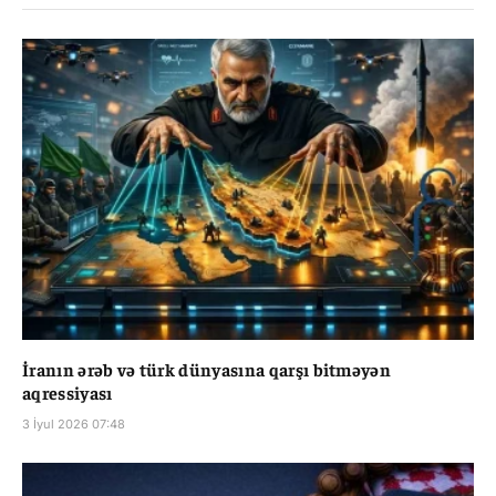
İranın ərəb və türk dünyasına qarşı bitməyən
aqressiyası
3 İyul 2026 07:48