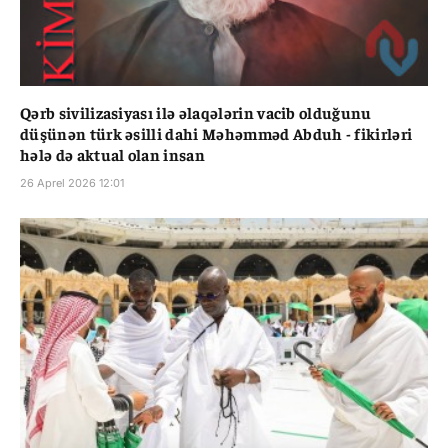
Qərb sivilizasiyası ilə əlaqələrin vacib olduğunu
düşünən türk əsilli dahi Məhəmməd Abduh - fikirləri
hələ də aktual olan insan
26 Aprel 2026 12:01