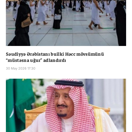
Səudiyyə Ərəbistanı builki Həcc mövsümünü
“müstəsna uğur” adlandırdı
30 May 2026 17:30