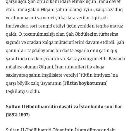
qarşılaşdı. Şah onu ölkəni idarə etmək üçün İrana dəvət
etdi. İrana gələn Əfqani şahın idarəçiliyini, xalqa azadlıq
verilməməsini və xarici şirkətlərə verilən iqtisadi
imtiyazları sərt tənqid etdiyi üçün yenidən təqibə məruz
qaldı. O, toxunulmazlığı olan Şah Əbdüləzim türbəsinə
sığındı və oradan xalqa müraciətlərini davam etdirdi. Şah
qanunları tapdalayaraq bir dəstə əsgərlə onu çətin qış
şəraitində oradan çıxartdı və Bəsrəyə sürgün etdi. Bəsrədə
müalicə olunan Əfqani, İran ruhaniləri ilə əlaqə
saxlayaraq şahın ingilislərə verdiyi "tütün imtiyazı"na
qarşı böyük xalq üsyanının (
Tütün boykotunun
)
təşkilatçısı oldu.
Sultan II Əbdülhəmidin dəvəti və İstanbulda son illər
(1892-1897)
Sultan II Əbdülhəmid Əfqaninin İslam dünyasındakı