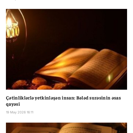
Çətinliklərlə yetkinləşən insan: Bələd surəsinin əsas
qayəsi
19 May 2026 16:11