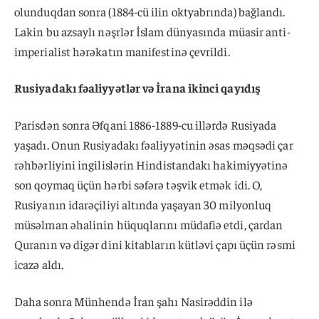
olunduqdan sonra (1884-cü ilin oktyabrında) bağlandı.
Lakin bu azsaylı nəşrlər İslam dünyasında müasir anti-
imperialist hərəkatın manifestinə çevrildi.
Rusiyadakı fəaliyyətlər və İrana ikinci qayıdış
Parisdən sonra Əfqani 1886-1889-cu illərdə Rusiyada
yaşadı. Onun Rusiyadakı fəaliyyətinin əsas məqsədi çar
rəhbərliyini ingilislərin Hindistandakı hakimiyyətinə
son qoymaq üçün hərbi səfərə təşvik etmək idi. O,
Rusiyanın idarəçiliyi altında yaşayan 30 milyonluq
müsəlman əhalinin hüquqlarını müdafiə etdi, çardan
Quranın və digər dini kitabların kütləvi çapı üçün rəsmi
icazə aldı.
Daha sonra Münhendə İran şahı Nasirəddin ilə