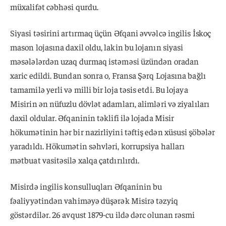
müxalifət cəbhəsi qurdu.
Siyasi təsirini artırmaq üçün Əfqani əvvəlcə ingilis İskoç
mason lojasına daxil oldu, lakin bu lojanın siyasi
məsələlərdən uzaq durmaq istəməsi üzündən oradan
xaric edildi. Bundan sonra o, Fransa Şərq Lojasına bağlı
tamamilə yerli və milli bir loja təsis etdi. Bu lojaya
Misirin ən nüfuzlu dövlət adamları, alimləri və ziyalıları
daxil oldular. Əfqaninin təklifi ilə lojada Misir
hökumətinin hər bir nazirliyini təftiş edən xüsusi şöbələr
yaradıldı. Hökumətin səhvləri, korrupsiya halları
mətbuat vasitəsilə xalqa çatdırılırdı.
Misirdə ingilis konsulluqları Əfqaninin bu
fəaliyyətindən vahiməyə düşərək Misirə təzyiq
göstərdilər. 26 avqust 1879-cu ildə dərc olunan rəsmi