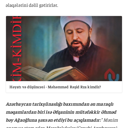
əlaqələrini dəlil gətirirlər.
Həyatı və düşüncəsi - Məhəmməd Rəşid Rza kimdir?
Azərbaycan tarixşünaslığı baxımından ən maraqlı
məqamlardan biri isə Əfqaninin mütəfəkkir Əhməd
bəy Ağaoğluna şəxsən etdiyi bu açıqlamadır:
"
Mənim
anam və atam əslən Marağalıdırlar (Cənubi Azərbaycan),