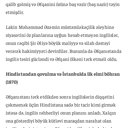
qalib gəlmiş və Əfqanini özünə baş vəzir (baş nazir) təyin
etmişdir.
Lakin Məhəmməd Əzəmin müstəmləkəçilik əleyhinə
siyasətini öz planlarına uyğun hesab etməyən ingilislər,
onun rəqibi Şir Əliyə böyük maliyyə və silah dəstəyi
verərək hakimiyyəti devirdilər. Bununla da Əfqanıstanda
ingilis təsiri gücləndi və Əfqani ölkəni tərk etməli oldu.
Hindistandan qovulma və İstanbulda ilk elmi böhran
(1870)
Əfqanıstanı tərk etdikdən sonra ingilislərin diqqətini
çəkməmək üçün Hindistana sadə bir tacir kimi girmək
istəsə də, ingilis rəhbərliyi onun planını anladı. Xalqın
ona göstərdiyi böyük kütləvi maraqdan narahat olan