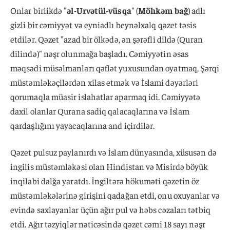
Onlar birlikdə "
əl-Urvətül-vüsqa
" (
Möhkəm bağ
) adlı
gizli bir cəmiyyət və eyniadlı beynəlxalq qəzet təsis
etdilər. Qəzet "azad bir ölkədə, ən şərəfli dildə (Quran
dilində)" nəşr olunmağa başladı. Cəmiyyətin əsas
məqsədi müsəlmanları qəflət yuxusundan oyatmaq, Şərqi
müstəmləkəçilərdən xilas etmək və İslami dəyərləri
qorumaqla müasir islahatlar aparmaq idi. Cəmiyyətə
daxil olanlar Qurana sadiq qalacaqlarına və İslam
qardaşlığını yayacaqlarına and içirdilər.
Qəzet pulsuz paylanırdı və İslam dünyasında, xüsusən də
ingilis müstəmləkəsi olan Hindistan və Misirdə böyük
inqilabi dalğa yaratdı. İngiltərə hökuməti qəzetin öz
müstəmləkələrinə girişini qadağan etdi, onu oxuyanlar və
evində saxlayanlar üçün ağır pul və həbs cəzaları tətbiq
etdi. Ağır təzyiqlər nəticəsində qəzet cəmi 18 sayı nəşr