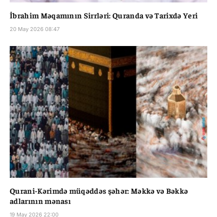
İbrahim Məqamının Sirrləri: Quranda və Tarixdə Yeri
20 May 2026 08:47
Qurani-Kərimdə müqəddəs şəhər: Məkkə və Bəkkə
adlarının mənası
19 May 2026 22:00