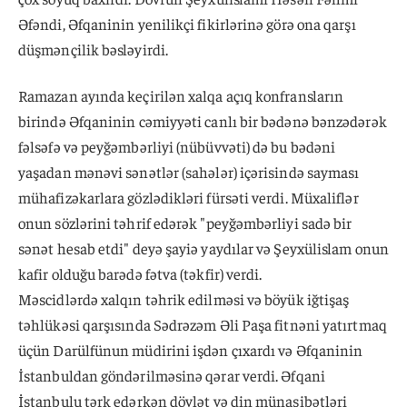
Əfəndi, Əfqaninin yenilikçi fikirlərinə görə ona qarşı
düşmənçilik bəsləyirdi.
Ramazan ayında keçirilən xalqa açıq konfransların
birində Əfqaninin cəmiyyəti canlı bir bədənə bənzədərək
fəlsəfə və peyğəmbərliyi (nübüvvəti) də bu bədəni
yaşadan mənəvi sənətlər (sahələr) içərisində sayması
mühafizəkarlara gözlədikləri fürsəti verdi. Müxaliflər
onun sözlərini təhrif edərək "peyğəmbərliyi sadə bir
sənət hesab etdi" deyə şayiə yaydılar və Şeyxülislam onun
kafir olduğu barədə fətva (təkfir) verdi.
Məscidlərdə xalqın təhrik edilməsi və böyük iğtişaş
təhlükəsi qarşısında Sədrəzəm Əli Paşa fitnəni yatırtmaq
üçün Darülfünun müdirini işdən çıxardı və Əfqaninin
İstanbuldan göndərilməsinə qərar verdi. Əfqani
İstanbulu tərk edərkən dövlət və din münasibətləri