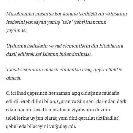
Müsəlmanlar arasında kor-koranə təqlidçiliyin və insanın
iradəsini yox sayan yanlış "tale" (cəbr) inancının
yayılması.
Uydurma hədislərin və yad elementlərin din kitablarına
daxil edilərək saf İslamın bulandırılması.
Təhsil sisteminin müasir elmlərdən uzaq, qeyri-effektiv
olması.
O, ictihad qapısının hər zaman açıq olduğunu müdafiə
edirdi. Ərəb dilini bilən, Quran və Sünnəni dərindən dərk
edən hər bir savadlı müsəlman ziyalısının dövrün
tələblərinə uyğun olaraq yeni dini qərarlar (ictihadlar)
qəbul edə biləcəyini vurğulayırdı.