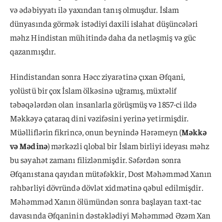
və ədəbiyyatı ilə yaxından tanış olmuşdur. İslam
dünyasında görmək istədiyi daxili islahat düşüncələri
məhz Hindistan mühitində daha da netləşmiş və güc
qazanmışdır.
Hindistandan sonra Həcc ziyarətinə çıxan Əfqani,
yolüstü bir çox İslam ölkəsinə uğramış, müxtəlif
təbəqələrdən olan insanlarla görüşmüş və 1857-ci ildə
Məkkəyə çataraq dini vəzifəsini yerinə yetirmişdir.
Müəlliflərin fikrincə, onun beynində Hərəmeyn (
Məkkə
və Mədinə
) mərkəzli qlobal bir İslam birliyi ideyası məhz
bu səyahət zamanı filizlənmişdir. Səfərdən sonra
Əfqanıstana qayıdan mütəfəkkir, Dost Məhəmməd Xanın
rəhbərliyi dövründə dövlət xidmətinə qəbul edilmişdir.
Məhəmməd Xanın ölümündən sonra başlayan taxt-tac
davasında Əfqaninin dəstəklədiyi Məhəmməd Əzəm Xan