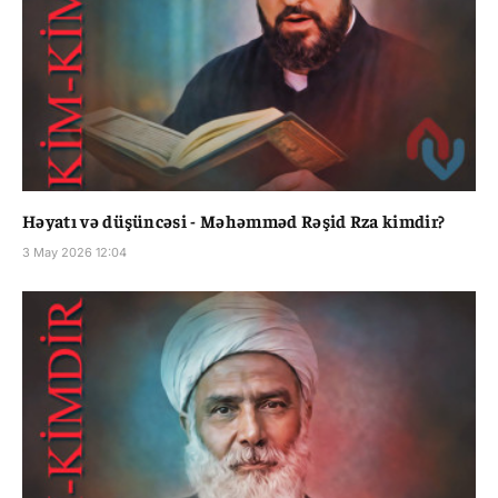
Həyatı və düşüncəsi - Məhəmməd Rəşid Rza kimdir?
3 May 2026 12:04