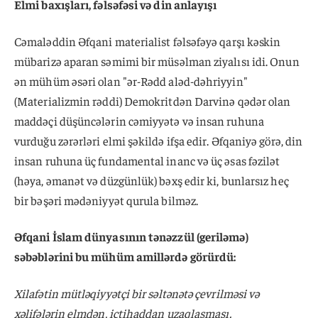
Elmi baxışları, fəlsəfəsi və din anlayışı
Cəmaləddin Əfqani materialist fəlsəfəyə qarşı kəskin
mübarizə aparan səmimi bir müsəlman ziyalısı idi. Onun
ən mühüm əsəri olan "ər-Rədd aləd-dəhriyyin"
(Materializmin rəddi) Demokritdən Darvinə qədər olan
maddəçi düşüncələrin cəmiyyətə və insan ruhuna
vurduğu zərərləri elmi şəkildə ifşa edir. Əfqaniyə görə, din
insan ruhuna üç fundamental inanc və üç əsas fəzilət
(həya, əmanət və düzgünlük) bəxş edir ki, bunlarsız heç
bir bəşəri mədəniyyət qurula bilməz.
Əfqani İslam dünyasının tənəzzül (geriləmə)
səbəblərini bu mühüm amillərdə görürdü:
Xilafətin mütləqiyyətçi bir səltənətə çevrilməsi və
xəlifələrin elmdən, ictihaddan uzaqlaşması.