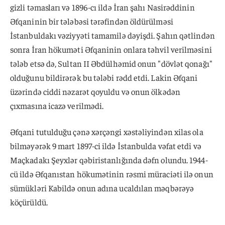
gizli təmasları və 1896-cı ildə İran şahı Nasirəddinin
Əfqaninin bir tələbəsi tərəfindən öldürülməsi
İstanbuldakı vəziyyəti tamamilə dəyişdi. Şahın qətlindən
sonra İran hökuməti Əfqaninin onlara təhvil verilməsini
tələb etsə də, Sultan II Əbdülhəmid onun "dövlət qonağı"
olduğunu bildirərək bu tələbi rədd etdi. Lakin Əfqani
üzərində ciddi nəzarət qoyuldu və onun ölkədən
çıxmasına icazə verilmədi.
Əfqani tutulduğu çənə xərçəngi xəstəliyindən xilas ola
bilməyərək 9 mart 1897-ci ildə İstanbulda vəfat etdi və
Maçkadakı Şeyxlər qəbiristanlığında dəfn olundu. 1944-
cü ildə Əfqanıstan hökumətinin rəsmi müraciəti ilə onun
sümükləri Kabildə onun adına ucaldılan məqbərəyə
köçürüldü.