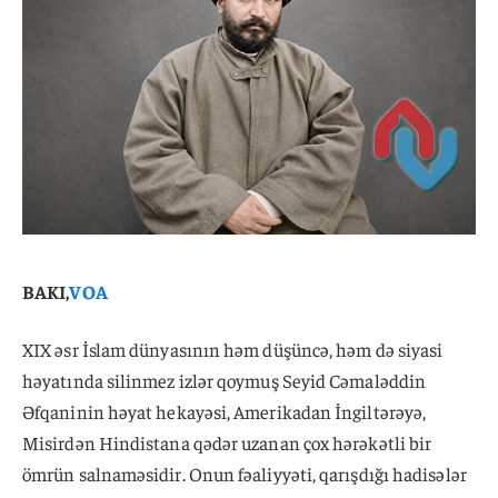
BAKI,
VOA
XIX əsr İslam dünyasının həm düşüncə, həm də siyasi
həyatında silinmez izlər qoymuş Seyid Cəmaləddin
Əfqaninin həyat hekayəsi, Amerikadan İngiltərəyə,
Misirdən Hindistana qədər uzanan çox hərəkətli bir
ömrün salnaməsidir. Onun fəaliyyəti, qarışdığı hadisələr