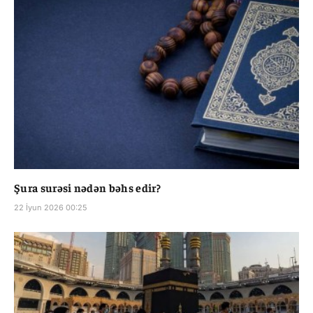
Şura surəsi nədən bəhs edir?
22 İyun 2026 00:25