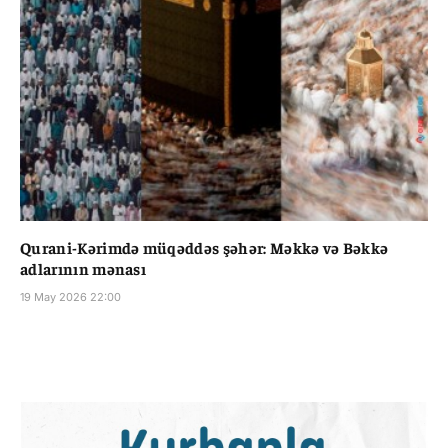
Qurani-Kərimdə müqəddəs şəhər: Məkkə və Bəkkə
adlarının mənası
19 May 2026 22:00