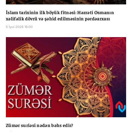
İslam tarixinin ilk böyük fitnəsi: Həzrəti Osmanın
xəlifəlik dövrü və şəhid edilməsinin pərdəarxası
5 İyul 2026 16:00
Zümər suriəsi nədən bəhs edir?