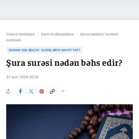
Voice of Azerbaijan
/
İslam Ensiklopediyası
/
Quran bələdçisi: Surələrin
mahiyyəti
QURAN BƏLƏDÇISI: SURƏLƏRIN MAHIYYƏTI
Şura surəsi nədən bəhs edir?
22 İyun 2026 00:25