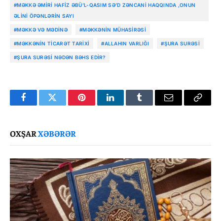
#MƏKKƏ ƏMIRI HAFIZ ƏBÜ’L-QASIM SƏ’D ZƏNCANI HAQQINDA ‚ONUN
ƏLINI ÖPƏNLƏRIN SAYI
#MƏKKƏ VƏ MƏDINƏ
#MƏKKƏNIN MÜHASIRƏSI
#MƏKKƏNIN TICARƏT TARIXI
#ALLAHIN VARLIĞI
#ŞURA SURƏSI
#ŞURA SURƏSI NƏDƏN BƏHS EDIR?
Facebook
Twitter
Pinterest
LinkedIn
Tumblr
Email
Copy
Link
OXŞAR
XƏBƏRƏR