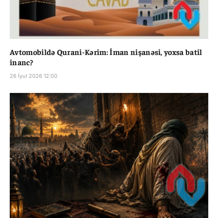
Avtomobildə Qurani-Kərim: İman nişanəsi, yoxsa batil
inanc?
26 İyul 2026 12:00