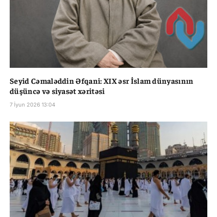
Seyid Cəmaləddin Əfqani: XIX əsr İslam dünyasının
düşüncə və siyasət xəritəsi
7 İyun 2026 13:04