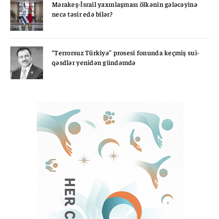
Mərakeş-İsrail yaxınlaşması ölkənin gələcəyinə
necə təsir edə bilər?
“Terrorsuz Türkiyə” prosesi fonunda keçmiş sui-
qəsdlər yenidən gündəmdə