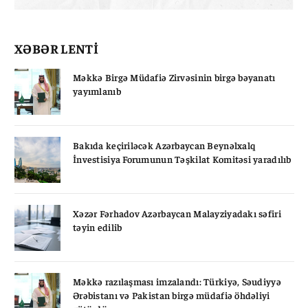
XƏBƏR LENTİ
Məkkə Birgə Müdafiə Zirvəsinin birgə bəyanatı
yayımlanıb
Bakıda keçiriləcək Azərbaycan Beynəlxalq
İnvestisiya Forumunun Təşkilat Komitəsi yaradılıb
Xəzər Fərhadov Azərbaycan Malayziyadakı səfiri
təyin edilib
Məkkə razılaşması imzalandı: Türkiyə, Səudiyyə
Ərəbistanı və Pakistan birgə müdafiə öhdəliyi