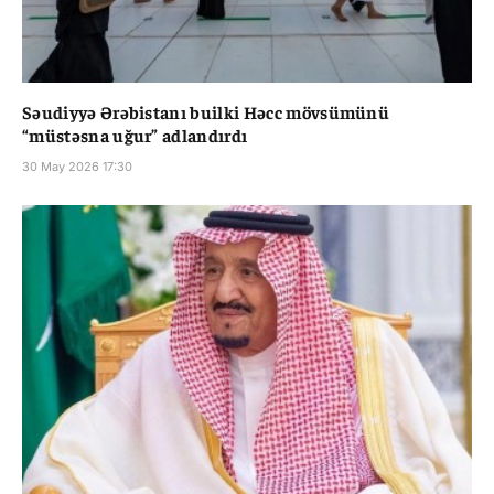
Səudiyyə Ərəbistanı builki Həcc mövsümünü
“müstəsna uğur” adlandırdı
30 May 2026 17:30