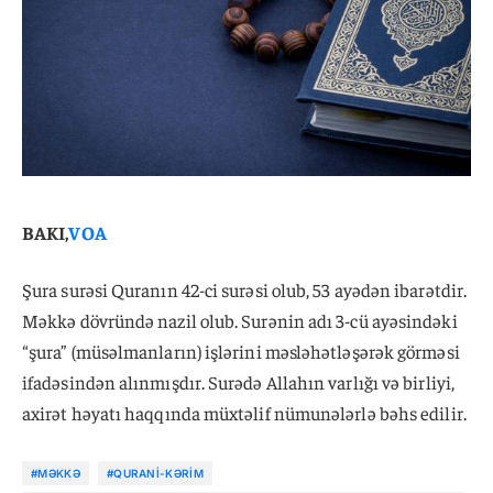
BAKI,
VOA
Şura surəsi Quranın 42-ci surəsi olub, 53 ayədən ibarətdir.
Məkkə dövründə nazil olub. Surənin adı 3-cü ayəsindəki
“şura” (müsəlmanların) işlərini məsləhətləşərək görməsi
ifadəsindən alınmışdır. Surədə Allahın varlığı və birliyi,
axirət həyatı haqqında müxtəlif nümunələrlə bəhs edilir.
#MƏKKƏ
#QURANI-KƏRIM