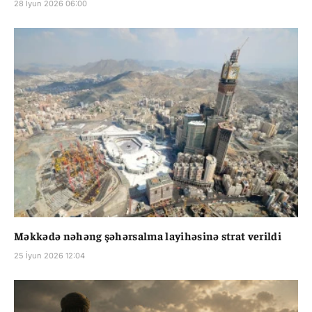
28 İyun 2026 06:00
Məkkədə nəhəng şəhərsalma layihəsinə strat verildi
25 İyun 2026 12:04