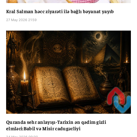
Kral Salman həcc ziyarəti ilə bağlı bəyanat yayıb
27 May 2026 21:59
Quranda sehr anlayışı-Tarixin ən qədim gizli
elmləri:Babil və Misir cadugərliyi
24 May 2026 09:00