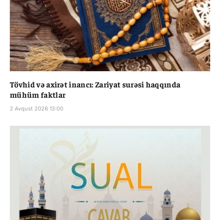
Tövhid və axirət inancı: Zariyat surəsi haqqında
mühüm faktlar
2 Avqust 2026 13:00