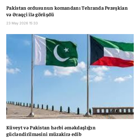
Pakistan ordusunun komandanı Tehranda Pezeşkian
və Əraqçi ilə görüşdü
23 May 2026 15:33
Küveyt və Pakistan hərbi əməkdaşlığın
gücləndirilməsini müzakirə edib