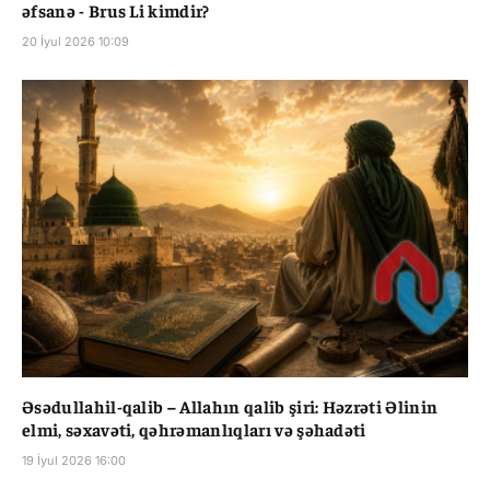
əfsanə - Brus Li kimdir?
20 İyul 2026 10:09
Əsədullahil-qalib – Allahın qalib şiri: Həzrəti Əlinin
elmi, səxavəti, qəhrəmanlıqları və şəhadəti
19 İyul 2026 16:00