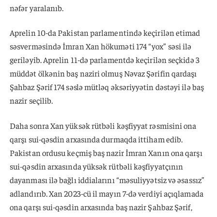
nəfər yaralanıb.
Aprelin 10-da Pakistan parlamentində keçirilən etimad
səsverməsində İmran Xan hökuməti 174 “yox” səsi ilə
geriləyib. Aprelin 11-də parlamentdə keçirilən seçkidə 3
müddət ölkənin baş naziri olmuş Nəvaz Şərifin qardaşı
Şahbaz Şərif 174 səslə mütləq əksəriyyətin dəstəyi ilə baş
nazir seçilib.
Daha sonra Xan yüksək rütbəli kəşfiyyat rəsmisini ona
qarşı sui-qəsdin arxasında durmaqda ittiham edib.
Pakistan ordusu keçmiş baş nazir İmran Xanın ona qarşı
sui-qəsdin arxasında yüksək rütbəli kəşfiyyatçının
dayanması ilə bağlı iddialarını “məsuliyyətsiz və əsassız”
adlandırıb. Xan 2023-cü il mayın 7-də verdiyi açıqlamada
ona qarşı sui-qəsdin arxasında baş nazir Şahbaz Şərif,