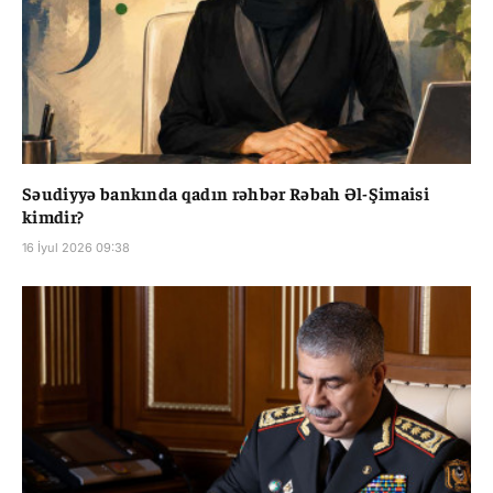
Səudiyyə bankında qadın rəhbər Rəbah Əl-Şimaisi
kimdir?
16 İyul 2026 09:38