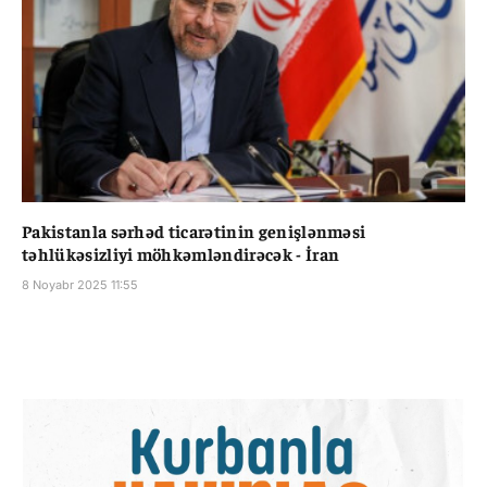
Pakistanla sərhəd ticarətinin genişlənməsi
təhlükəsizliyi möhkəmləndirəcək - İran
8 Noyabr 2025 11:55