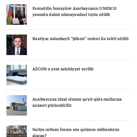
Fəxrəddin İsmayılov Azərbaycanın UNESCO
yanında daimi nümayəndəsi təyin edilib
Bəxtiyar Aslanbəyli “Şöhrət” ordeni ilə təltif edilib
AZCON-a yeni səlahiyyət verilib
Azərbaycana idxal olunan qeyri-qida mallarına
nəzarət gücləndirilir
Suriya ordusu İranın son qalasını mühasirəyə
alacaq?