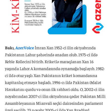
Bakı,
AzerVoice
İmran Xan 1952-ci ilin oktyabrında
Pakistanın Lahur şəhərində anadan olub. 1975-ci ildə
Keble Kollecini bitirib. Kriketlə maraqlanan Xan 16
yaşında Lahor A komandasında oynamağa başlayıb. 1982-
ci ildə otuz yaşlı Xan Pakistanın kriket komandasına
kapitanlıq etməyə başladı. 1996-cı ildə Pakistan Ədalət
Hərəkatını qurdu və onun ilk rəhbəri oldu. O, 2002-ci ilin
noyabrından 2007-ci ilin oktyabrına qədər Pakistan Milli
Assambleyasının Mianvali seçki dairəsindən parlament
üzvü seçilib. 23 noyabr 2005-ci ildə Xan Bradford