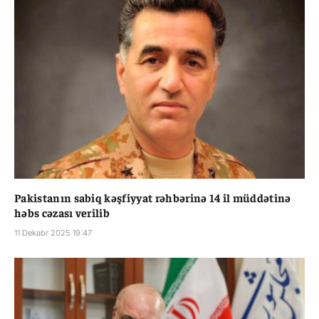
Pakistanın sabiq kəşfiyyat rəhbərinə 14 il müddətinə
həbs cəzası verilib
11 Dekabr 2025 19:47