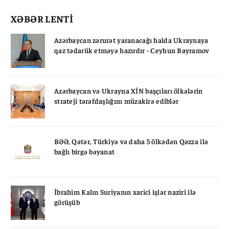
XƏBƏR LENTİ
Azərbaycan zərurət yaranacağı halda Ukraynaya
qaz tədarük etməyə hazırdır - Ceyhun Bayramov
Azərbaycan və Ukrayna XİN başçıları ölkələrin
strateji tərəfdaşlığını müzakirə ediblər
BƏƏ, Qətər, Türkiyə və daha 5 ölkədən Qəzza ilə
bağlı birgə bəyanat
İbrahim Kalın Suriyanın xarici işlər naziri ilə
görüşüb