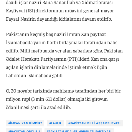
daxili işlər naziri Rana Sanaullah və Xidmətlərarası
Kəşfiyyat (ISI) direktorunun müavini general-mayor
Faysal Nasirin dayandığı iddialarını davam etdirib.
Pakistanın keçmiş baş naziri İmran Xan paytaxt
İslamabadda yarım hərbi birləşmələr tərəfindən həbs
edilib. Milli mətbuatda yer alan xəbərlərə görə, Pakistan
Ədalət Hərəkatı Partiyasının (PTI) lideri Xan ona qarşı
açılan işlərin dinləmələrində iştirak etmək üçün
Lahordan İslamabada gəlib.
O, 20 noyabr tarixində məhkəmə tərəfindən hər biri bir
milyon rupi (3 min 611 dollar) olmaqla iki girovun
ödənilməsi şərti ilə azad edilib.
#İMRAN XAN KIMDIR?
#LAHUR
#PAKISTAN MILLI ASSAMBLEYASI
#PAKISTAN ORDUSU
#PAKISTAN ƏDALƏT HƏRƏKATI PARTIYASI