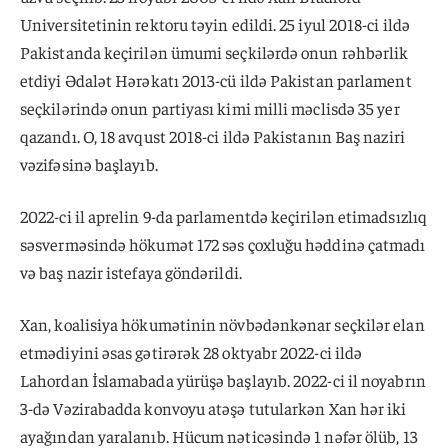
Universitetinin rektoru təyin edildi. 25 iyul 2018-ci ildə
Pakistanda keçirilən ümumi seçkilərdə onun rəhbərlik
etdiyi Ədalət Hərəkatı 2013-cü ildə Pakistan parlament
seçkilərində onun partiyası kimi milli məclisdə 35 yer
qazandı. O, 18 avqust 2018-ci ildə Pakistanın Baş naziri
vəzifəsinə başlayıb.
2022-ci il aprelin 9-da parlamentdə keçirilən etimadsızlıq
səsverməsində hökumət 172 səs çoxluğu həddinə çatmadı
və baş nazir istefaya göndərildi.
Xan, koalisiya hökumətinin növbədənkənar seçkilər elan
etmədiyini əsas gətirərək 28 oktyabr 2022-ci ildə
Lahordan İslamabada yürüşə başlayıb. 2022-ci il noyabrın
3-də Vəzirabadda konvoyu atəşə tutularkən Xan hər iki
ayağından yaralanıb. Hücum nəticəsində 1 nəfər ölüb, 13