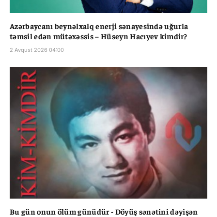
Azərbaycanı beynəlxalq enerji sənayesində uğurla
təmsil edən mütəxəssis – Hüseyn Hacıyev kimdir?
2 Avqust 2026 04:00
Bu gün onun ölüm günüdür - Döyüş sənətini dəyişən