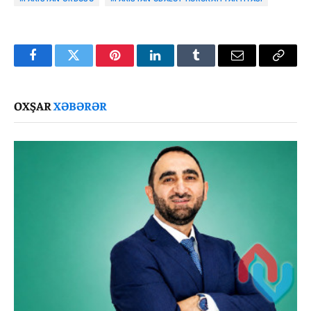
Facebook
Twitter
Pinterest
LinkedIn
Tumblr
Email
Copy
Link
OXŞAR
XƏBƏRƏR