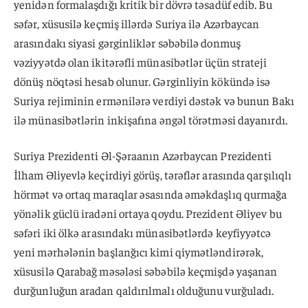
yenidən formalaşdığı kritik bir dövrə təsadüf edib. Bu
səfər, xüsusilə keçmiş illərdə Suriya ilə Azərbaycan
arasındakı siyasi gərginliklər səbəbilə donmuş
vəziyyətdə olan ikitərəfli münasibətlər üçün strateji
dönüş nöqtəsi hesab olunur. Gərginliyin kökündə isə
Suriya rejiminin ermənilərə verdiyi dəstək və bunun Bakı
ilə münasibətlərin inkişafına əngəl törətməsi dayanırdı.
Suriya Prezidenti Əl-Şəraanın Azərbaycan Prezidenti
İlham Əliyevlə keçirdiyi görüş, tərəflər arasında qarşılıqlı
hörmət və ortaq maraqlar əsasında əməkdaşlıq qurmağa
yönəlik güclü iradəni ortaya qoydu. Prezident Əliyev bu
səfəri iki ölkə arasındakı münasibətlərdə keyfiyyətcə
yeni mərhələnin başlanğıcı kimi qiymətləndirərək,
xüsusilə Qarabağ məsələsi səbəbilə keçmişdə yaşanan
durğunluğun aradan qaldırılmalı olduğunu vurğuladı.