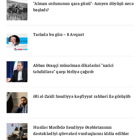
"Alman ordusunun qara günü"- Amyen döyüşü necə
başladı?
Tarixdə bu gün – 8 Avqust
Abbas Əraqçi müsəlman ölkələrini "xarici
təhdidlərə" qarşı birliyə çağırıb
Əli əl-Zaidi Səudiyyə kəşfiyyat rəhbəri ilə görüşüb
Husilər Məribdə Səudiyyə Ərəbistanının
dəstəklədiyi qüvvələri vurduqlarını iddia ediblər