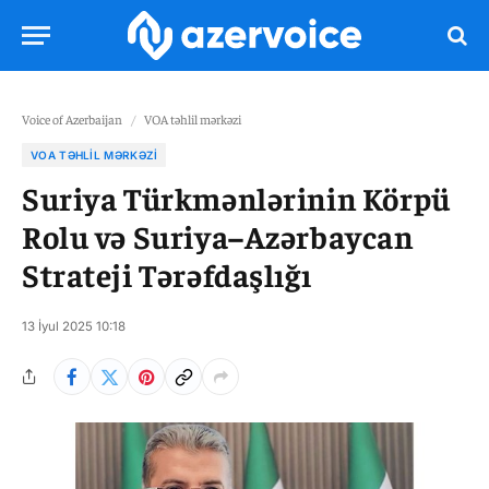
Voice of Azerbaijan
/
VOA təhlil mərkəzi
VOA TƏHLIL MƏRKƏZI
Suriya Türkmənlərinin Körpü
Rolu və Suriya–Azərbaycan
Strateji Tərəfdaşlığı
13 İyul 2025 10:18