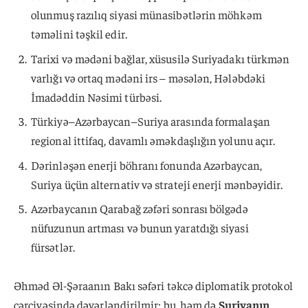
olunmuş razılıq siyasi münasibətlərin möhkəm
təməlini təşkil edir.
Tarixi və mədəni bağlar, xüsusilə Suriyadakı türkmən
varlığı və ortaq mədəni irs – məsələn, Hələbdəki
İmadəddin Nəsimi türbəsi.
Türkiyə–Azərbaycan–Suriya arasında formalaşan
regional ittifaq, davamlı əməkdaşlığın yolunu açır.
Dərinləşən enerji böhranı fonunda Azərbaycan,
Suriya üçün alternativ və strateji enerji mənbəyidir.
Azərbaycanın Qarabağ zəfəri sonrası bölgədə
nüfuzunun artması və bunun yaratdığı siyasi
fürsətlər.
Əhməd Əl-Şəraanın Bakı səfəri təkcə diplomatik protokol
çərçivəsində dəyərləndirilmir; bu, həm də
Suriyanın