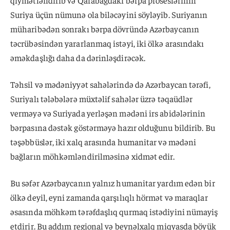
qiymətləndirib və Qarabağdakı bərpa proseslərinin
Suriya üçün nümunə ola biləcəyini söyləyib. Suriyanın
müharibədən sonrakı bərpa dövründə Azərbaycanın
təcrübəsindən yararlanmaq istəyi, iki ölkə arasındakı
əməkdaşlığı daha da dərinləşdirəcək.
Təhsil və mədəniyyət sahələrində də Azərbaycan tərəfi,
Suriyalı tələbələrə müxtəlif sahələr üzrə təqaüdlər
verməyə və Suriyada yerləşən mədəni irs abidələrinin
bərpasına dəstək göstərməyə hazır olduğunu bildirib. Bu
təşəbbüslər, iki xalq arasında humanitar və mədəni
bağların möhkəmləndirilməsinə xidmət edir.
Bu səfər Azərbaycanın yalnız humanitar yardım edən bir
ölkə deyil, eyni zamanda qarşılıqlı hörmət və maraqlar
əsasında möhkəm tərəfdaşlıq qurmaq istədiyini nümayiş
etdirir. Bu addım regional və beynəlxalq miqyasda böyük