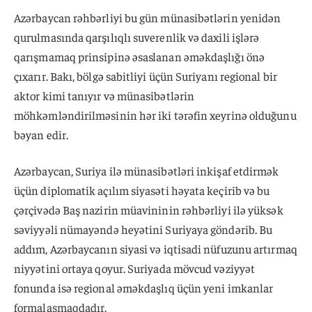
Azərbaycan rəhbərliyi bu gün münasibətlərin yenidən
qurulmasında qarşılıqlı suverenlik və daxili işlərə
qarışmamaq prinsipinə əsaslanan əməkdaşlığı önə
çıxarır. Bakı, bölgə sabitliyi üçün Suriyanı regional bir
aktor kimi tanıyır və münasibətlərin
möhkəmləndirilməsinin hər iki tərəfin xeyrinə olduğunu
bəyan edir.
Azərbaycan, Suriya ilə münasibətləri inkişaf etdirmək
üçün diplomatik açılım siyasəti həyata keçirib və bu
çərçivədə Baş nazirin müavininin rəhbərliyi ilə yüksək
səviyyəli nümayəndə heyətini Suriyaya göndərib. Bu
addım, Azərbaycanın siyasi və iqtisadi nüfuzunu artırmaq
niyyətini ortaya qoyur. Suriyada mövcud vəziyyət
fonunda isə regional əməkdaşlıq üçün yeni imkanlar
formalaşmaqdadır.