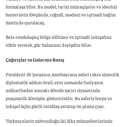
formalaşa bilər. Bu model, tarixi münaqişələr və ideoloji
baryerlərin fövqündə, coğrafi, mədəni və iqtisadi bağlar
üzərində qurulacaq.
Belə əməkdaşlıq bölgə sülhünə və iqtisadi inkişafına
töhfə verərək, güc balansını dəyişdirə bilər.
Çağırışlar və Gələcəyə Baxış
Prezident Əl-Şəraanın Azərbaycana səfəri təkcə simvolik
diplomatik addım deyil, eyni zamanda Suriyanın
müharibədən sonrakı dövrdə xarici siyasətində
praqmatik dönüşün göstəricisidir. Bu səfərlə bərpa və
inkişaf üçün güclü tərəfdaş axtarışı ön plana çıxır.
Türkmənlərin mövcudluğu iki ölkə münasibətlərində