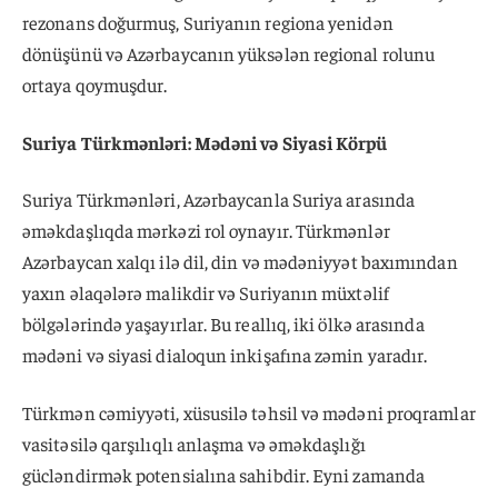
rezonans doğurmuş, Suriyanın regiona yenidən
dönüşünü və Azərbaycanın yüksələn regional rolunu
ortaya qoymuşdur.
Suriya Türkmənləri: Mədəni və Siyasi Körpü
Suriya Türkmənləri, Azərbaycanla Suriya arasında
əməkdaşlıqda mərkəzi rol oynayır. Türkmənlər
Azərbaycan xalqı ilə dil, din və mədəniyyət baxımından
yaxın əlaqələrə malikdir və Suriyanın müxtəlif
bölgələrində yaşayırlar. Bu reallıq, iki ölkə arasında
mədəni və siyasi dialoqun inkişafına zəmin yaradır.
Türkmən cəmiyyəti, xüsusilə təhsil və mədəni proqramlar
vasitəsilə qarşılıqlı anlaşma və əməkdaşlığı
gücləndirmək potensialına sahibdir. Eyni zamanda