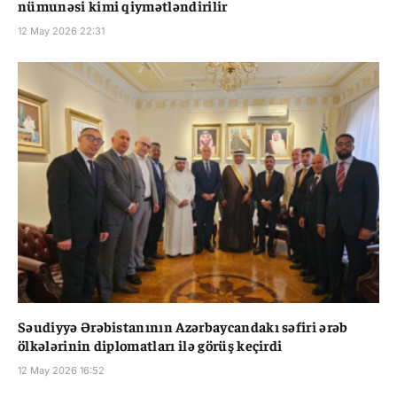
nümunəsi kimi qiymətləndirilir
12 May 2026 22:31
Səudiyyə Ərəbistanının Azərbaycandakı səfiri ərəb
ölkələrinin diplomatları ilə görüş keçirdi
12 May 2026 16:52