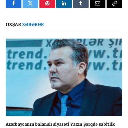
Facebook
Twitter
Pinterest
LinkedIn
Tumblr
Email
Copy
Link
OXŞAR
XƏBƏRƏR
Azərbaycanın balanslı siyasəti Yaxın Şərqdə sabitlik