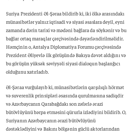
Suriya Prezidenti Əl-Şəraa bildirib ki, iki ölkə arasındakı
münasibətlər yalnız iqtisadi və siyasi əsaslara deyil, eyni
zamanda dərin tarixi və mədəni bağlara da söykənir və bu
bağlar ortaq maraqlar çərçivəsində dəyərləndirilməlidir.
Həmçinin o, Antalya Diplomatiya Forumu çərçivəsində
Prezident Əliyevlə ilk görüşündə Bakıya dəvət aldığını və
bu görüşün yüksək səviyyəli siyasi dialoqun başlanğıcı
olduğunu xatırladıb.
Əl-Şəraa vurğulayıb ki, münasibətlərin qarşılıqlı hörmət
və suverenlik prinsipləri əsasında qurulmasına sadiqdir
və Azərbaycanın Qarabağdakı son zəfərlə ərazi
bütövlüyünü bərpa etməsini qürurla izlədiyini bildirib. O,
Suriyanın Azərbaycanın ərazi bütövlüyünü
dəstəklədiyini və Bakını bölgənin güclü aktorlarından