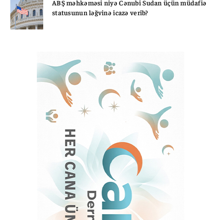
ABŞ məhkəməsi niyə Cənubi Sudan üçün müdafiə
statusunun ləğvinə icazə verib?