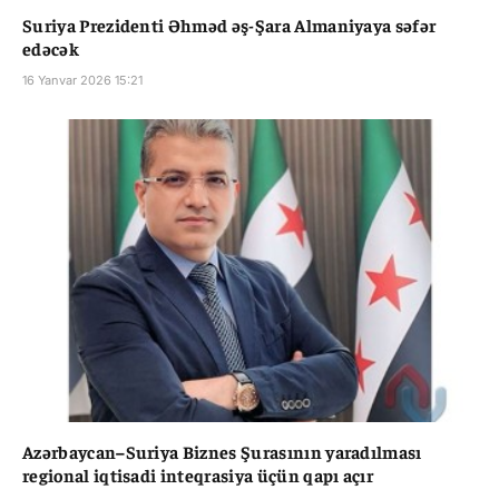
Suriya Prezidenti Əhməd əş-Şara Almaniyaya səfər
edəcək
16 Yanvar 2026 15:21
Azərbaycan–Suriya Biznes Şurasının yaradılması
regional iqtisadi inteqrasiya üçün qapı açır