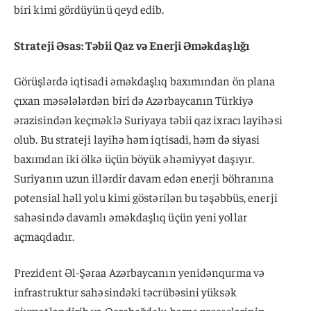
biri kimi gördüyünü qeyd edib.
Strateji Əsas: Təbii Qaz və Enerji Əməkdaşlığı
Görüşlərdə iqtisadi əməkdaşlıq baxımından ön plana
çıxan məsələlərdən biri də Azərbaycanın Türkiyə
ərazisindən keçməklə Suriyaya təbii qaz ixracı layihəsi
olub. Bu strateji layihə həm iqtisadi, həm də siyasi
baxımdan iki ölkə üçün böyük əhəmiyyət daşıyır.
Suriyanın uzun illərdir davam edən enerji böhranına
potensial həll yolu kimi göstərilən bu təşəbbüs, enerji
sahəsində davamlı əməkdaşlıq üçün yeni yollar
açmaqdadır.
Prezident Əl-Şəraa Azərbaycanın yenidənqurma və
infrastruktur sahəsindəki təcrübəsini yüksək