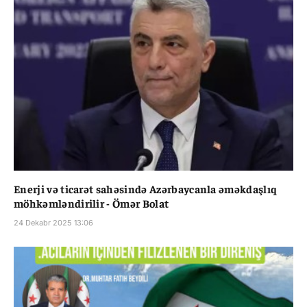
Enerji və ticarət sahəsində Azərbaycanla əməkdaşlıq
möhkəmləndirilir - Ömər Bolat
24 Dekabr 2025 13:06