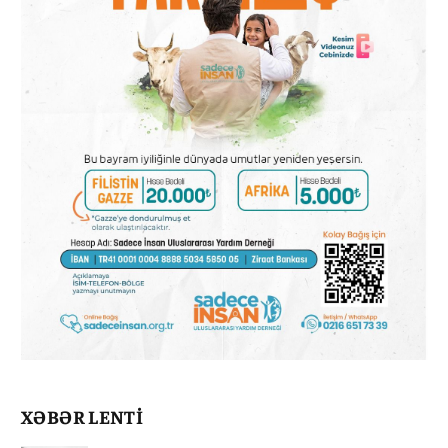
XƏBƏR LENTİ