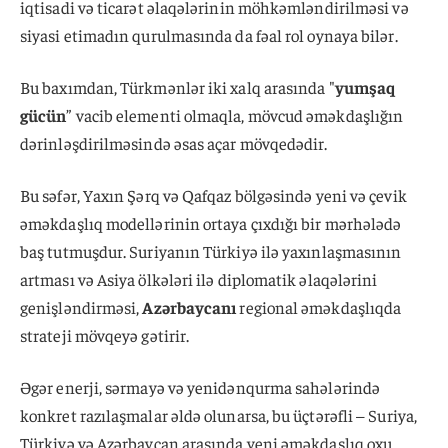
iqtisadi və ticarət əlaqələrinin möhkəmləndirilməsi və
siyasi etimadın qurulmasında da fəal rol oynaya bilər.
Bu baxımdan, Türkmənlər iki xalq arasında "
yumşaq
gücün
” vacib elementi olmaqla, mövcud əməkdaşlığın
dərinləşdirilməsində əsas açar mövqedədir.
Bu səfər, Yaxın Şərq və Qafqaz bölgəsində yeni və çevik
əməkdaşlıq modellərinin ortaya çıxdığı bir mərhələdə
baş tutmuşdur. Suriyanın Türkiyə ilə yaxınlaşmasının
artması və Asiya ölkələri ilə diplomatik əlaqələrini
genişləndirməsi,
Azərbaycanı
regional əməkdaşlıqda
strateji mövqeyə gətirir.
Əgər enerji, sərmayə və yenidənqurma sahələrində
konkret razılaşmalar əldə olunarsa, bu üçtərəfli – Suriya,
Türkiyə və Azərbaycan arasında yeni əməkdaşlıq oxu