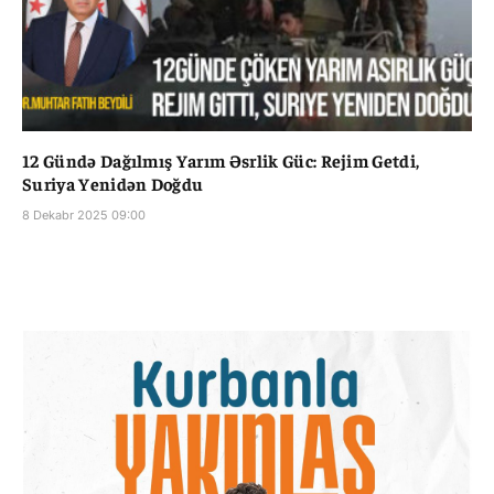
12 Gündə Dağılmış Yarım Əsrlik Güc: Rejim Getdi,
Suriya Yenidən Doğdu
8 Dekabr 2025 09:00