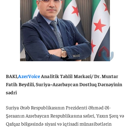
BAKI,
AzerVoice
Analitik Təhlil Mərkəzi/ Dr. Muxtar
Fatih Beydili, Suriya–Azərbaycan Dostluq Dərnəyinin
sədri
Suriya Ərəb Respublikasının Prezidenti Əhməd Əl-
Şəraanın Azərbaycan Respublikasına səfəri, Yaxın Şərq və
Qafqaz bölgəsində siyasi və iqtisadi münasibətlərin