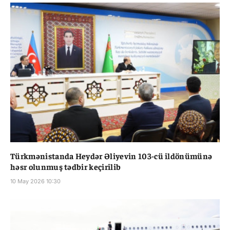
Türkmənistanda Heydər Əliyevin 103-cü ildönümünə
həsr olunmuş tədbir keçirilib
10 May 2026 10:30