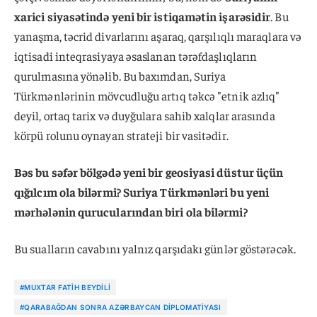
xarici siyasətində yeni bir istiqamətin işarəsidir
. Bu
yanaşma, təcrid divarlarını aşaraq, qarşılıqlı maraqlara və
iqtisadi inteqrasiyaya əsaslanan tərəfdaşlıqların
qurulmasına yönəlib. Bu baxımdan, Suriya
Türkmənlərinin mövcudluğu artıq təkcə "etnik azlıq"
deyil, ortaq tarix və duyğulara sahib xalqlar arasında
körpü rolunu oynayan strateji bir vasitədir.
Bəs bu səfər bölgədə yeni bir geosiyasi düstur üçün
qığılcım ola bilərmi? Suriya Türkmənləri bu yeni
mərhələnin qurucularından biri ola bilərmi?
Bu sualların cavabını yalnız qarşıdakı günlər göstərəcək.
#MUXTAR FATIH BEYDILI
#QARABAĞDAN SONRA AZƏRBAYCAN DIPLOMATIYASI