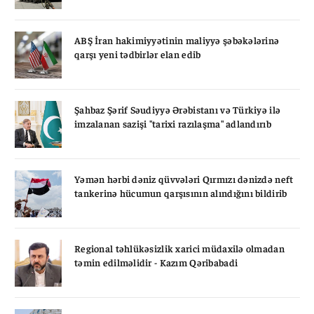
ABŞ İran hakimiyyətinin maliyyə şəbəkələrinə
qarşı yeni tədbirlər elan edib
Şahbaz Şərif Səudiyyə Ərəbistanı və Türkiyə ilə
imzalanan sazişi "tarixi razılaşma" adlandırıb
Yəmən hərbi dəniz qüvvələri Qırmızı dənizdə neft
tankerinə hücumun qarşısının alındığını bildirib
Regional təhlükəsizlik xarici müdaxilə olmadan
təmin edilməlidir - Kazım Qəribabadi