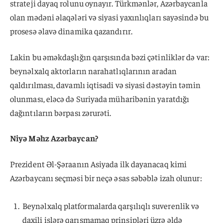
strateji dayaq rolunu oynayır. Türkmənlər, Azərbaycanla
olan mədəni əlaqələri və siyasi yaxınlıqları sayəsində bu
prosesə əlavə dinamika qazandırır.
Lakin bu əməkdaşlığın qarşısında bəzi çətinliklər də var:
beynəlxalq aktorların narahatlıqlarının aradan
qaldırılması, davamlı iqtisadi və siyasi dəstəyin təmin
olunması, eləcə də Suriyada müharibənin yaratdığı
dağıntıların bərpası zərurəti.
Niyə Məhz Azərbaycan?
Prezident Əl-Şəraanın Asiyada ilk dayanacaq kimi
Azərbaycanı seçməsi bir neçə əsas səbəblə izah olunur:
Beynəlxalq platformalarda qarşılıqlı suverenlik və
daxili işlərə qarışmamaq prinsipləri üzrə əldə