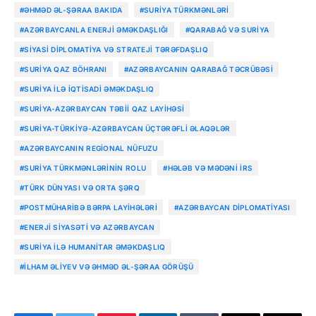
#ƏHMƏD ƏL-ŞƏRAA BAKIDA
#SURIYA TÜRKMƏNLƏRI
#AZƏRBAYCANLA ENERJI ƏMƏKDAŞLIĞI
#QARABAĞ VƏ SURIYA
#SIYASI DIPLOMATIYA VƏ STRATEJI TƏRƏFDAŞLIQ
#SURIYA QAZ BÖHRANI
#AZƏRBAYCANIN QARABAĞ TƏCRÜBƏSI
#SURIYA ILƏ IQTISADI ƏMƏKDAŞLIQ
#SURIYA-AZƏRBAYCAN TƏBII QAZ LAYIHƏSI
#SURIYA-TÜRKIYƏ-AZƏRBAYCAN ÜÇTƏRƏFLI ƏLAQƏLƏR
#AZƏRBAYCANIN REGIONAL NÜFUZU
#SURIYA TÜRKMƏNLƏRININ ROLU
#HƏLƏB VƏ MƏDƏNI IRS
#TÜRK DÜNYASI VƏ ORTA ŞƏRQ
#POSTMÜHARIBƏ BƏRPA LAYIHƏLƏRI
#AZƏRBAYCAN DIPLOMATIYASI
#ENERJI SIYASƏTI VƏ AZƏRBAYCAN
#SURIYA ILƏ HUMANITAR ƏMƏKDAŞLIQ
#İLHAM ƏLIYEV VƏ ƏHMƏD ƏL-ŞƏRAA GÖRÜŞÜ