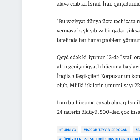
əlavə edib ki, İsrail-İran qarşıdurma
"Bu vəziyyət dünya üzrə təchizata mə
verməyə başlayıb və bir qədər yük
tərəfində hər hansı problem görmür
Qeyd edək ki, iyunun 13-də İsrail or
alan genişmiqyaslı hücuma başlayı
İnqilab Keşikçiləri Korpusunun kom
olub. Mülki itkilərin ümumi sayı 22
İran bu hücuma cavab olaraq İsrailə
24 nəfərin öldüyü, 500-dən çox insan
#TÜRKIYƏ
#RƏCƏB TAYYIB ƏRDOĞAN
#A
#TÜRKIYƏ ENERJI VƏ TƏBII SƏRVƏTLƏR NAZIRLI