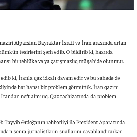
 naziri Alparslan Bayraktar İsrail və İran arasında artan
mümkün təsirlərini şərh edib. O bildirib ki, hazırda
 hansı bir təhlükə və ya çatışmazlıq müşahidə olunmur.
d edib ki, İranla qaz idxalı davam edir və bu sahədə də
zliyində hər hansı bir problem görmürük. İran qazını
 İrandan neft almırıq. Qaz təchizatında da problem
b Tayyib Ərdoğanın rəhbərliyi ilə Prezident Aparatında
sından sonra jurnalistlərin suallarını cavablandırarkən