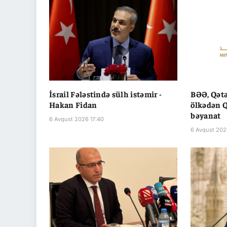
İsrail Fələstində sülh istəmir -
BƏƏ, Qətə
Hakan Fidan
ölkədən Q
bəyanat
6 Avqust 2026 17:40
6 Avqust 202