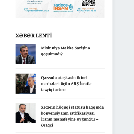
XƏBƏR LENTİ
Misir niyə Məkkə Sazişinə
qoşulmadı?
Qəzzada atəşkəsin ikinci
mərhələsi üçün ABŞ İsrailə
təzyiqi artırır
Xəzərin hüquqi statusu haqqında
konvensiyanın ratifikasiyası
İranın mənafeyinə uyğundur –
Əraqçi