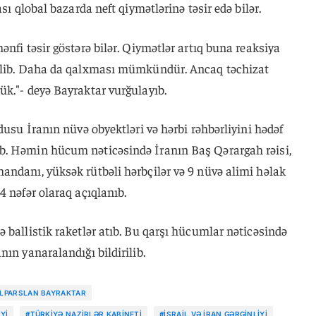
sı qlobal bazarda neft qiymətlərinə təsir edə bilər.
nfi təsir göstərə bilər. Qiymətlər artıq buna reaksiya
səlib. Daha da qalxması mümkündür. Ancaq təchizat
ük."- deyə Bayraktar vurğulayıb.
dusu İranın nüvə obyektləri və hərbi rəhbərliyini hədəf
b. Həmin hücum nəticəsində İranın Baş Qərargah rəisi,
andanı, yüksək rütbəli hərbçilər və 9 nüvə alimi həlak
4 nəfər olaraq açıqlanıb.
 ballistik raketlər atıb. Bu qarşı hücumlar nəticəsində
ın yanaralandığı bildirilib.
LPARSLAN BAYRAKTAR
YI
#TÜRKIYƏ NAZIRLƏR KABINETI
#İSRAIL VƏ İRAN GƏRGINLIYI