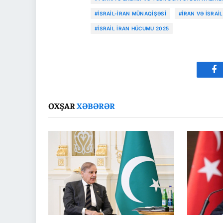
#İSRAIL-İRAN MÜNAQIŞƏSI
#İRAN VƏ İSRAIL
#İSRAIL İRAN HÜCUMU 2025
Fa
OXŞAR
XƏBƏRƏR