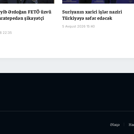
yyib Ərdoğan FETÖ üzvü
Suriyanın xarici işlər naziri
ratepedən şikayətçi
Türkiyəyə səfər edəcək
5 Avqust 2026 15:40
6 22:35
Əlaqə
Ha