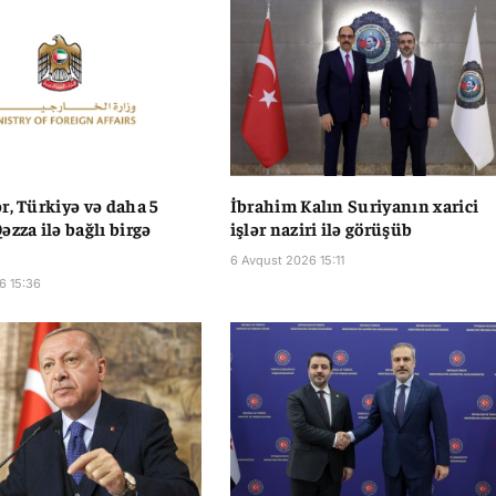
r, Türkiyə və daha 5
İbrahim Kalın Suriyanın xarici
əzza ilə bağlı birgə
işlər naziri ilə görüşüb
6 Avqust 2026 15:11
6 15:36