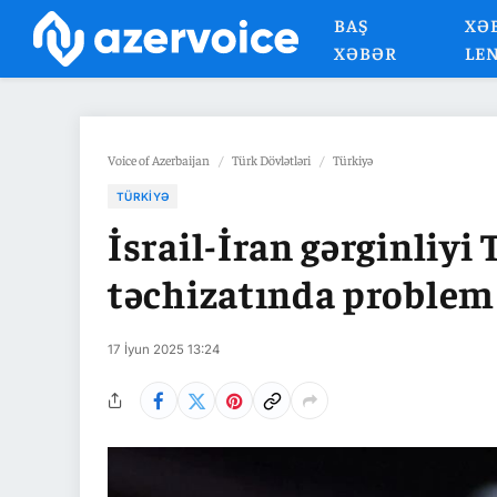
BAŞ
XƏ
XƏBƏR
LE
Voice of Azerbaijan
/
Türk Dövlətləri
/
Türkiyə
TÜRKIYƏ
İsrail-İran gərginliyi
təchizatında problem
17 İyun 2025 13:24