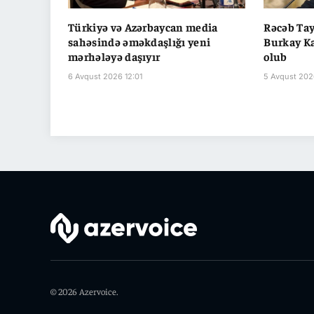
Türkiyə və Azərbaycan media
Rəcəb Ta
sahəsində əməkdaşlığı yeni
Burkay Ka
mərhələyə daşıyır
olub
6 Avqust 2026 12:01
5 Avqust 202
© 2026 Azervoice.