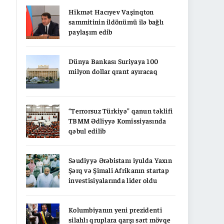
Hikmət Hacıyev Vaşinqton
sammitinin ildönümü ilə bağlı
paylaşım edib
Dünya Bankası Suriyaya 100
milyon dollar qrant ayıracaq
“Terrorsuz Türkiyə” qanun təklifi
TBMM Ədliyyə Komissiyasında
qəbul edilib
Səudiyyə Ərəbistanı iyulda Yaxın
Şərq və Şimali Afrikanın startap
investisiyalarında lider oldu
Kolumbiyanın yeni prezidenti
silahlı qruplara qarşı sərt mövqe