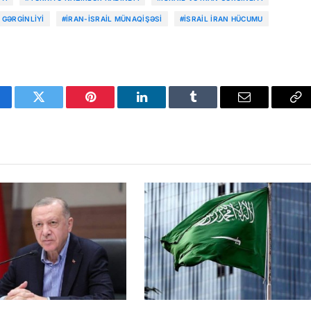
 GƏRGINLIYI
#İRAN-İSRAIL MÜNAQIŞƏSI
#İSRAIL İRAN HÜCUMU
cebook
Twitter
Pinterest
LinkedIn
Tumblr
Email
Co
Li