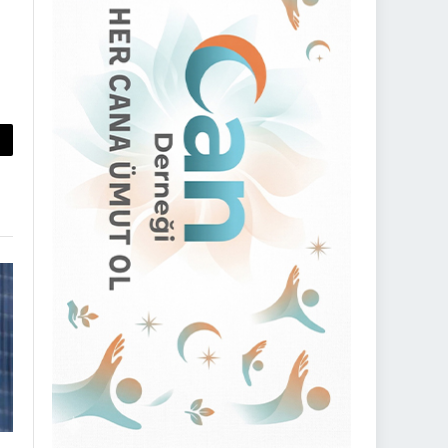
py
nk