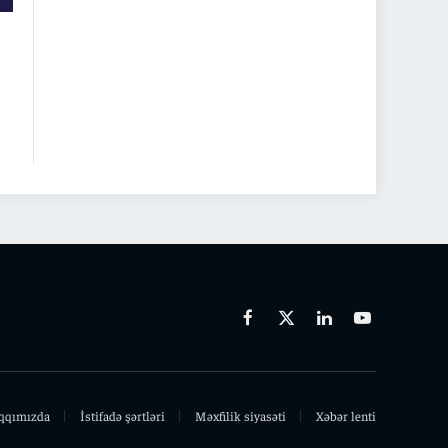
Facebook
X
Linkedin
Youtube
(Twitter)
qqımızda
İstifadə şərtləri
Məxfilik siyasəti
Xəbər lenti