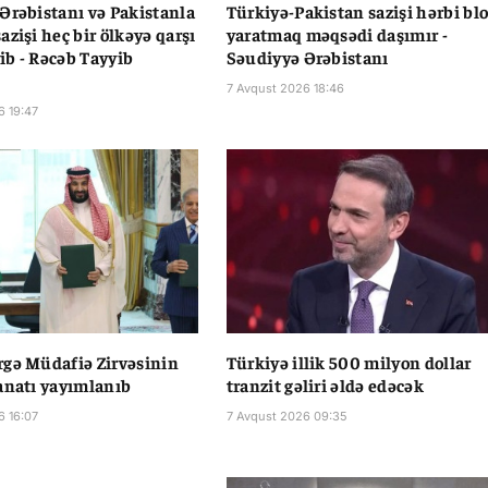
Ərəbistanı və Pakistanla
Türkiyə-Pakistan sazişi hərbi bl
azişi heç bir ölkəyə qarşı
yaratmaq məqsədi daşımır -
b - Rəcəb Tayyib
Səudiyyə Ərəbistanı
7 Avqust 2026 18:46
6 19:47
gə Müdafiə Zirvəsinin
Türkiyə illik 500 milyon dollar
anatı yayımlanıb
tranzit gəliri əldə edəcək
6 16:07
7 Avqust 2026 09:35