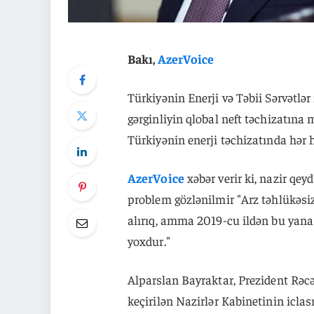
Bakı,
AzerVoice
Türkiyənin Enerji və Təbii Sərvətlər
gərginliyin qlobal neft təchizatına 
Türkiyənin enerji təchizatında hər
AzerVoice
xəbər verir ki, nazir qey
problem gözlənilmir "Arz təhlükəsi
alırıq, amma 2019-cu ildən bu yana
yoxdur."
Alparslan Bayraktar, Prezident Rəcə
keçirilən Nazirlər Kabinetinin icla