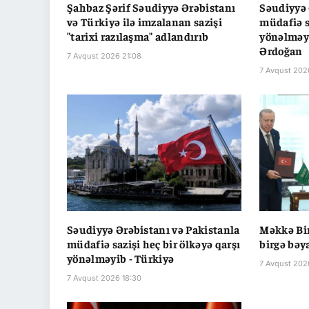
Şahbaz Şərif Səudiyyə Ərəbistanı
Səudiyyə 
və Türkiyə ilə imzalanan sazişi
müdafiə s
"tarixi razılaşma" adlandırıb
yönəlməyi
Ərdoğan
7 Avqust 2026 21:08
7 Avqust 202
Səudiyyə Ərəbistanı və Pakistanla
Məkkə Bir
müdafiə sazişi heç bir ölkəyə qarşı
birgə bəy
yönəlməyib - Türkiyə
7 Avqust 202
7 Avqust 2026 18:30