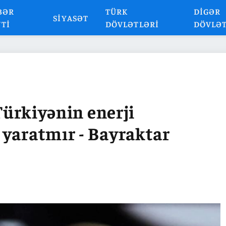
BƏR
TÜRK
DIGƏR
SIYASƏT
NTI
DÖVLƏTLƏRI
DÖVLƏ
 Türkiyənin enerji
 yaratmır - Bayraktar