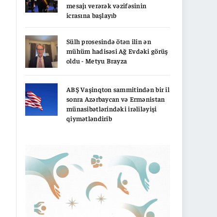
mesajı verərək vəzifəsinin
icrasına başlayıb
Sülh prosesində ötən ilin ən
mühüm hadisəsi Ağ Evdəki görüş
oldu - Metyu Brayza
ABŞ Vaşinqton sammitindən bir il
sonra Azərbaycan və Ermənistan
münasibətlərindəki irəliləyişi
qiymətləndirib