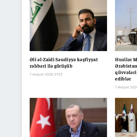
Əli əl-Zaidi Səudiyyə kəşfiyyat
Husilər M
rəhbəri ilə görüşüb
Ərəbistan
qüvvələri
7 Avqust 2026 21:52
ediblər
7 Avqust 202