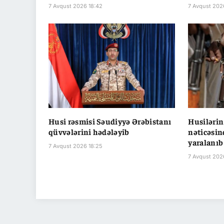
7 Avqust 2026 18:42
7 Avqust 202
Husi rəsmisi Səudiyyə Ərəbistanı
Husiləri
qüvvələrini hədələyib
nəticəsin
yaralanıb
7 Avqust 2026 18:25
7 Avqust 202