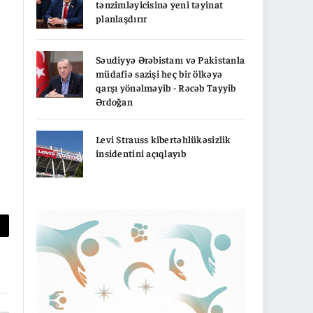
tənzimləyicisinə yeni təyinat
planlaşdırır
Səudiyyə Ərəbistanı və Pakistanla
müdafiə sazişi heç bir ölkəyə
qarşı yönəlməyib - Rəcəb Tayyib
Ərdoğan
Levi Strauss kibertəhlükəsizlik
insidentini açıqlayıb
py
nk