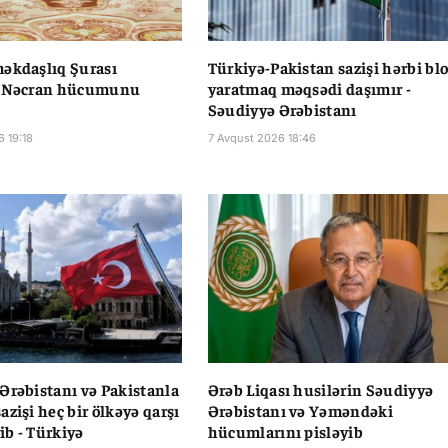
əkdaşlıq Şurası
Türkiyə-Pakistan sazişi hərbi bl
n Nəcran hücumunu
yaratmaq məqsədi daşımır -
Səudiyyə Ərəbistanı
6 19:18
7 Avqust 2026 18:46
Ərəbistanı və Pakistanla
Ərəb Liqası husilərin Səudiyyə
azişi heç bir ölkəyə qarşı
Ərəbistanı və Yəməndəki
b - Türkiyə
hücumlarını pisləyib