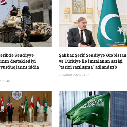
əribdə Səudiyyə
Şahbaz Şərif Səudiyyə Ərəbistan
ının dəstəklədiyi
və Türkiyə ilə imzalanan sazişi
 vurduqlarını iddia
"tarixi razılaşma" adlandırıb
7 Avqust 2026 21:08
6 21:49