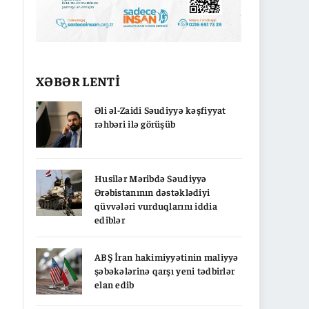
XƏBƏR LENTİ
Əli əl-Zaidi Səudiyyə kəşfiyyat
rəhbəri ilə görüşüb
Husilər Məribdə Səudiyyə
Ərəbistanının dəstəklədiyi
qüvvələri vurduqlarını iddia
ediblər
ABŞ İran hakimiyyətinin maliyyə
şəbəkələrinə qarşı yeni tədbirlər
elan edib