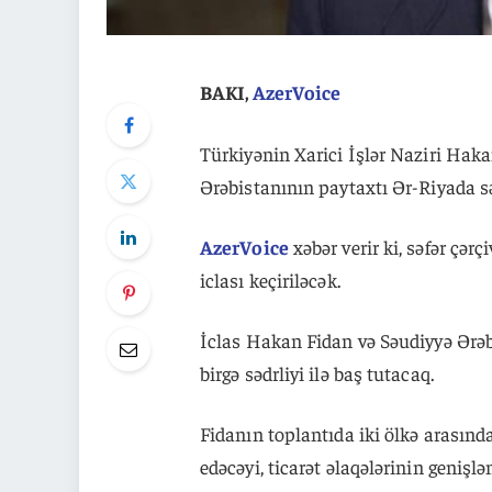
BAKI,
AzerVoice
Türkiyənin Xarici İşlər Naziri Haka
Ərəbistanının paytaxtı Ər-Riyada sə
AzerVoice
xəbər verir ki, səfər çə
iclası keçiriləcək.
İclas Hakan Fidan və Səudiyyə Ərəb
birgə sədrliyi ilə baş tutacaq.
Fidanın toplantıda iki ölkə arasın
edəcəyi, ticarət əlaqələrinin genişl