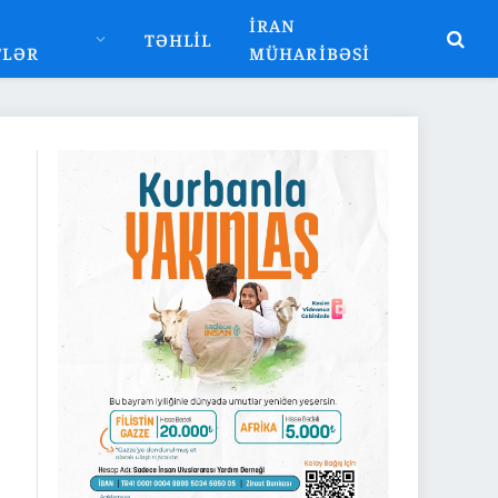
İRAN
TƏHLIL
TLƏR
MÜHARIBƏSI