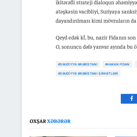
ikitərəfli strateji dialoqun əhəmiy
atəşkəsin vacibliyi, Suriyaya sanksiy
dayandırılması kimi mövzuların da 
Qeyd edək kİ, bu, nazir Fidanın son 
O, sonuncu dəfə yanvar ayında bu ö
#SƏUDIYYƏ ƏRƏBISTANI
#HAKAN FIDAN
#SƏUDIYYƏ ƏRƏBISTANI ŞIRKƏTLƏRI
Fa
OXŞAR
XƏBƏRƏR