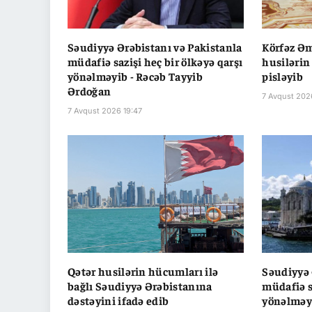
Səudiyyə Ərəbistanı və Pakistanla
Körfəz Əm
müdafiə sazişi heç bir ölkəyə qarşı
husiləri
yönəlməyib - Rəcəb Tayyib
pisləyib
Ərdoğan
7 Avqust 202
7 Avqust 2026 19:47
Qətər husilərin hücumları ilə
Səudiyyə 
bağlı Səudiyyə Ərəbistanına
müdafiə s
dəstəyini ifadə edib
yönəlməyi