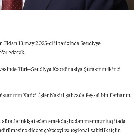
n Fidan 18 may 2025-ci il tarixində Səudiyyə
fər edəcək.
rçivəsində Türk–Səudiyyə Koordinasiya Şurasının ikinci
istanının Xarici İşlər Naziri şahzadə Feysəl bin Fərhanın
da sürətlə inkişaf edən əməkdaşlıqdan məmnunluq ifadə
əndirilməsinə diqqət çəkəcəyi və regional sabitlik üçün