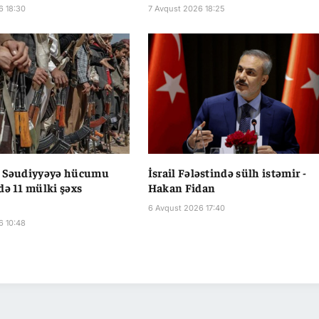
6 18:30
7 Avqust 2026 18:25
n Səudiyyəyə hücumu
İsrail Fələstində sülh istəmir -
də 11 mülki şəxs
Hakan Fidan
6 Avqust 2026 17:40
6 10:48