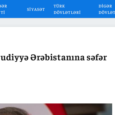
BƏR
TÜRK
DIGƏR
SIYASƏT
NTI
DÖVLƏTLƏRI
DÖVLƏ
udiyyə Ərəbistanına səfər