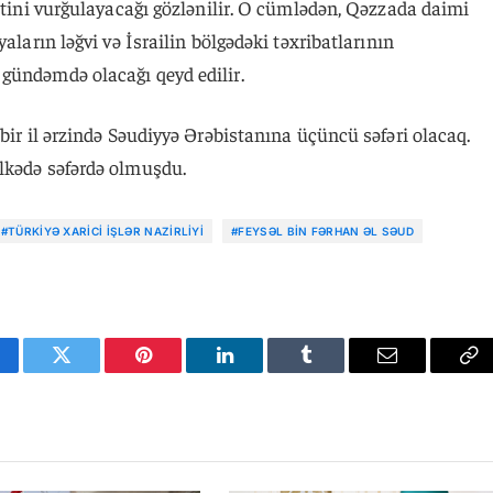
yətini vurğulayacağı gözlənilir. O cümlədən, Qəzzada daimi
aların ləğvi və İsrailin bölgədəki təxribatlarının
gündəmdə olacağı qeyd edilir.
bir il ərzində Səudiyyə Ərəbistanına üçüncü səfəri olacaq.
lkədə səfərdə olmuşdu.
#TÜRKIYƏ XARICI İŞLƏR NAZIRLIYI
#FEYSƏL BIN FƏRHAN ƏL SƏUD
cebook
Twitter
Pinterest
LinkedIn
Tumblr
Email
Co
Li