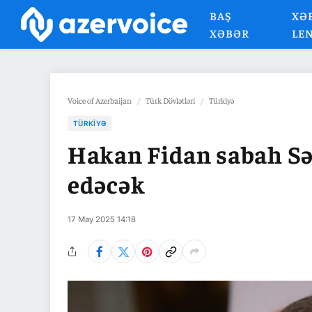
BAŞ
XƏ
XƏBƏR
LE
Voice of Azerbaijan
/
Türk Dövlətləri
/
Türkiyə
TÜRKIYƏ
Hakan Fidan sabah Sə
edəcək
17 May 2025 14:18