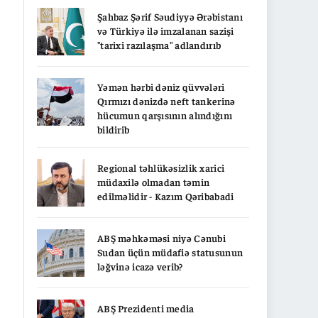
Şahbaz Şərif Səudiyyə Ərəbistanı
və Türkiyə ilə imzalanan sazişi
"tarixi razılaşma" adlandırıb
Yəmən hərbi dəniz qüvvələri
Qırmızı dənizdə neft tankerinə
hücumun qarşısının alındığını
bildirib
Regional təhlükəsizlik xarici
müdaxilə olmadan təmin
edilməlidir - Kazım Qəribabadi
ABŞ məhkəməsi niyə Cənubi
Sudan üçün müdafiə statusunun
ləğvinə icazə verib?
ABŞ Prezidenti media