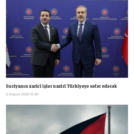
Suriyanın xarici işlər naziri Türkiyəyə səfər edəcək
5 Avqust 2026 15:40