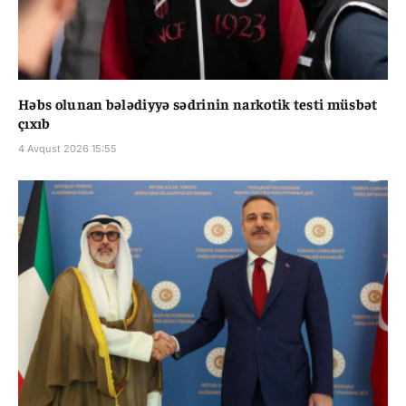
Həbs olunan bələdiyyə sədrinin narkotik testi müsbət
çıxıb
4 Avqust 2026 15:55