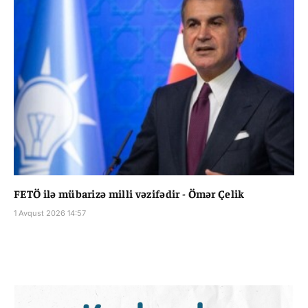
FETÖ ilə mübarizə milli vəzifədir - Ömər Çelik
1 Avqust 2026 14:57