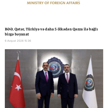
BƏƏ, Qətər, Türkiyə və daha 5 ölkədən Qəzza ilə bağlı
birgə bəyanat
6 Avqust 2026 15:36