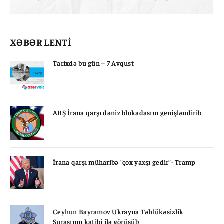
XƏBƏR LENTİ
Tarixdə bu gün – 7 Avqust
ABŞ İrana qarşı dəniz blokadasını genişləndirib
İrana qarşı müharibə “çox yaxşı gedir”- Tramp
Ceyhun Bayramov Ukrayna Təhlükəsizlik
Şurasının katibi ilə görüşüb