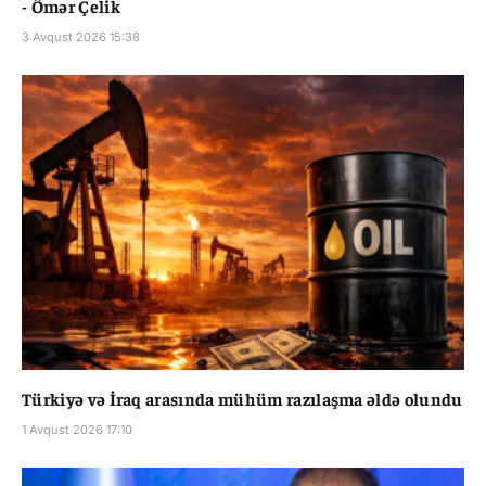
- Ömər Çelik
3 Avqust 2026 15:38
Türkiyə və İraq arasında mühüm razılaşma əldə olundu
1 Avqust 2026 17:10