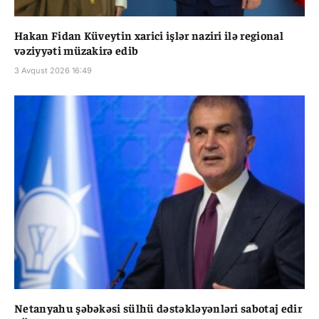
Hakan Fidan Küveytin xarici işlər naziri ilə regional
vəziyyəti müzakirə edib
3 Avqust 2026 16:49
Netanyahu şəbəkəsi sülhü dəstəkləyənləri sabotaj edir