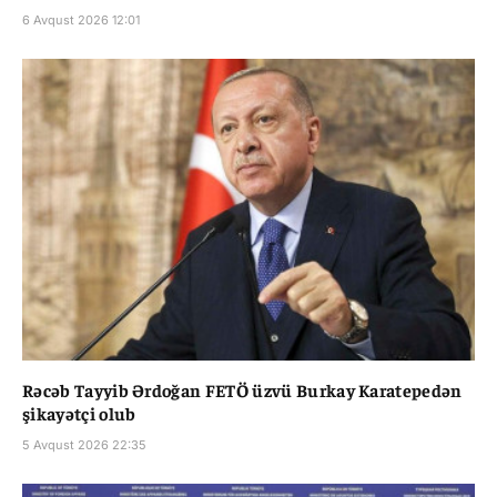
6 Avqust 2026 12:01
Rəcəb Tayyib Ərdoğan FETÖ üzvü Burkay Karatepedən
şikayətçi olub
5 Avqust 2026 22:35