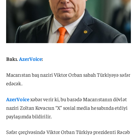
Bakı.
AzerVoice
:
Macarıstan baş naziri Viktor Orban sabah Türkiyəyə səfər
edəcək.
AzerVoice
xəbər verir ki, bu barədə Macarıstanın dövlət
naziri Zoltan Kovacsın “X” sosial media hesabında etdiyi
paylaşımda bildirilir.
Səfər çərçivəsində Viktor Orban Türkiyə prezidenti Rəcəb