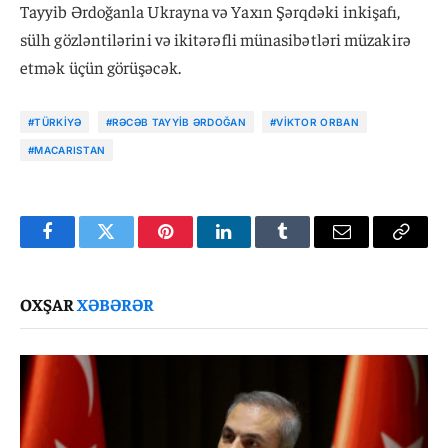
Tayyib Ərdoğanla Ukrayna və Yaxın Şərqdəki inkişafı,
sülh gözləntilərini və ikitərəfli münasibətləri müzakirə
etmək üçün görüşəcək.
#TÜRKIYƏ
#RƏCƏB TAYYIB ƏRDOĞAN
#VIKTOR ORBAN
#MACARISTAN
Facebook
Twitter
Pinterest
LinkedIn
Tumblr
Email
Copy
Link
OXŞAR
XƏBƏRƏR