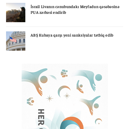
İsrail Livanın cənubundakı Meyfadun qəsəbəsinə
PUA zərbəsi endirib
ABŞ Kubaya qarşı yeni sanksiyalar tətbiq edib