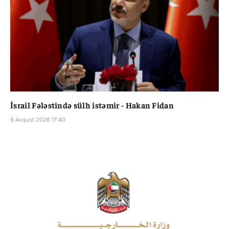
İsrail Fələstində sülh istəmir - Hakan Fidan
6 Avqust 2026 17:40