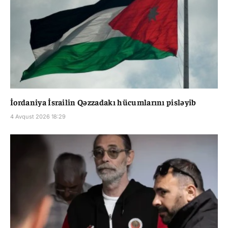
İordaniya İsrailin Qəzzadakı hücumlarını pisləyib
4 Avqust 2026 18:29