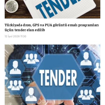
Türkiyədə dron, GPS və PUA görüntü emalı proqramları
üçün tender elan edilib
12 İyul 2026 11:30