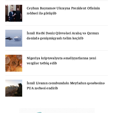
Ceyhun Bayramov Ukrayna Prezident Ofisinin
rəhbəri ilə görüşüb
İsrail Hərbi Dəniz Qüvvələri Aralıq və Qırmızı
dənizdə genişmiqyaslı təlim keçirib
Nigeriya kriptovalyuta əməliyyatlarına yeni
vergilər tətbiq edib
İsrail Livanın cənubundakı Meyfadun qəsəbəsinə
PUA zərbəsi endirib