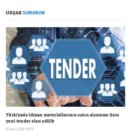
Link
OXŞAR
XƏBƏRƏR
Türkiyədə idman materiallarının satın alınması üzrə
yeni tender elan edilib
21 İyul 2026 14:55