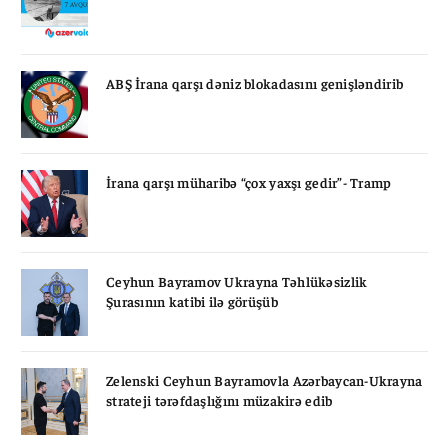
ABŞ İrana qarşı dəniz blokadasını genişləndirib
İrana qarşı müharibə “çox yaxşı gedir”- Tramp
Ceyhun Bayramov Ukrayna Təhlükəsizlik
Şurasının katibi ilə görüşüb
Zelenski Ceyhun Bayramovla Azərbaycan-Ukrayna
strateji tərəfdaşlığını müzakirə edib