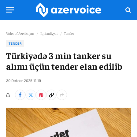
Voice of Azerbaijan
/
İqtisadiyyat
/
Tender
TENDER
Türkiyədə 3 min tanker su
alımı üçün tender elan edilib
30 Dekabr 2025 11:19