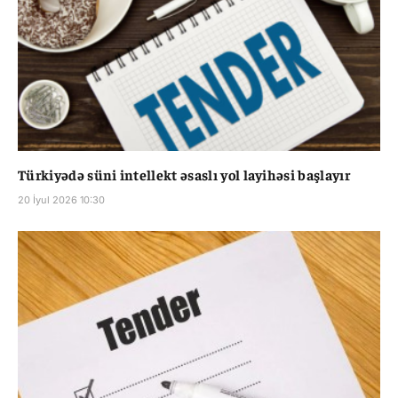
Türkiyədə süni intellekt əsaslı yol layihəsi başlayır
20 İyul 2026 10:30