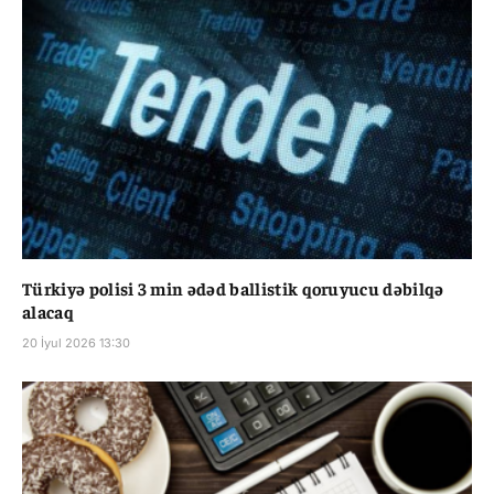
Türkiyə polisi 3 min ədəd ballistik qoruyucu dəbilqə
alacaq
20 İyul 2026 13:30