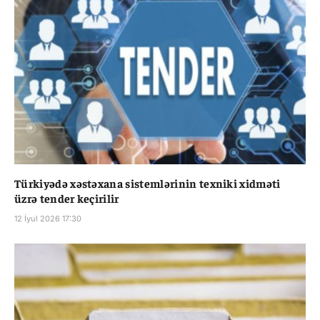
Türkiyədə xəstəxana sistemlərinin texniki xidməti
üzrə tender keçirilir
12 İyul 2026 17:30