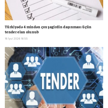
Türkiyədə 4 mindən çox şagirdin daşınması üçün
tender elan olunub
16 İyul 2026 16:55