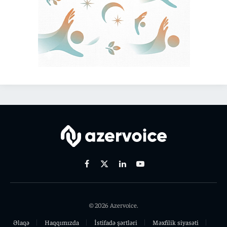
Facebook
X
Linkedin
Youtube
(Twitter)
© 2026 Azervoice.
Əlaqə
Haqqımızda
İstifadə şərtləri
Məxfilik siyasəti