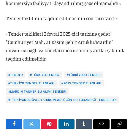
kommersiya fəaliyyəti dayandırılmış şəxs olmamalıdır.
Tender təklifinin təqdim edilməsinin son tarix vaxtı:
- Tender təklifləri 2 fevral 2025-ci il tarixinə qədər
"Cumhuriyet Mah. 21 Kasım Şehir Artuklu/Mardin"
ünvanına bağlı və küncləri möhürlənmiş zərflər şəklində
təqdim edilməlidir
#TENDER
#TÜRKIYƏ TENDER
#TÜRKIYƏDƏ TENDER
#TÜRKIYƏ TENDER ELANLARI
#2025 TENDER ELANLARI
#MARDIN TANKER SU ALIMI TENDERI
#TÜRKIYƏDƏ DÖVLƏT QURUMLARI ÜÇÜN SU TƏDARÜKÜ TENDERLƏRI
Facebook
Twitter
Pinterest
LinkedIn
Tumblr
Email
Copy