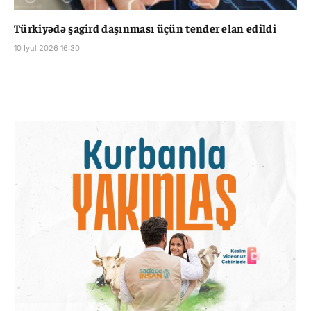
Türkiyədə şagird daşınması üçün tender elan edildi
10 İyul 2026 16:30