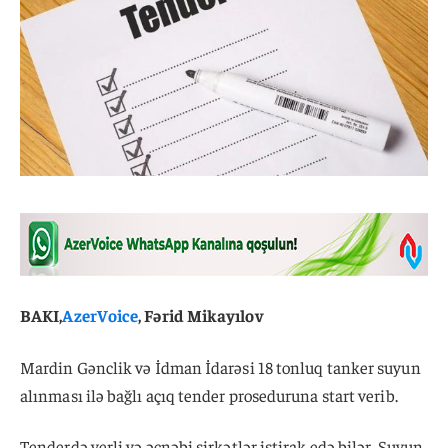
BAKI,
AzerVoice
, Fərid Mikayılov
Mardin Gənclik və İdman İdarəsi 18 tonluq tanker suyun
alınması ilə bağlı açıq tender proseduruna start verib.
Tenderdə yerli və əcnəbi şirkətlər iştirak edə bilər. Suyun