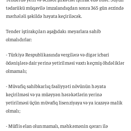
tədarükü müqavilə imzalandıqdan sonra 365 gün ərzində
mərhələli şəkildə həyata keçiriləcək.
Tender iştirakçıları aşağıdakı meyarlara sahib
olmalıdırlar:
- Türkiyə Respublikasında vergilərə və digər icbari
ödənişlərə dair yerinə yetirilməsi vaxtı keçmiş öhdəliklər
olmamalı;
- Müvafiq sahibkarlıq fəaliyyəti növünün həyata
keçirilməsi və ya müəyyən hərəkətlərin yerinə
yetirilməsi üçün müvafiq lisenziyaya və ya icazəyə malik
olmalı;
- Müflis elan olunmamalı, məhkəmənin qərarı ilə