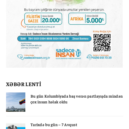
XƏBƏR LENTİ
Bu gün Kolumbiyada baş verən partlayışda mindən
çox insan həlak oldu
Tarixdə bu gün – 7 Avqust