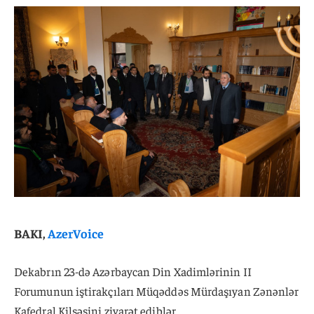
BAKI,
AzerVoice
Dekabrın 23-də Azərbaycan Din Xadimlərinin II
Forumunun iştirakçıları Müqəddəs Mürdaşıyan Zənənlər
Kafedral Kilsəsini ziyarət ediblər.