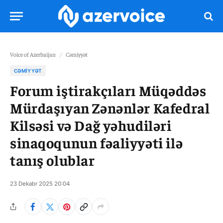
Voice of Azerbaijan
/
Cəmiyyət
CƏMIYYƏT
Forum iştirakçıları Müqəddəs
Mürdaşıyan Zənənlər Kafedral
Kilsəsi və Dağ yəhudiləri
sinaqoqunun fəaliyyəti ilə
tanış olublar
23 Dekabr 2025 20:04