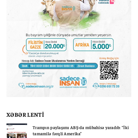
XƏBƏR LENTİ
Trampın paylaşımı ABŞ-da mübahisə yaradıb: “İki
tamamilə fərqli Amerika”