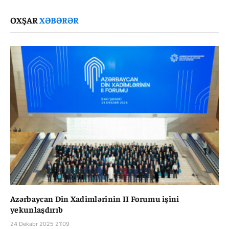
Link
OXŞAR
XƏBƏRƏR
Azərbaycan Din Xadimlərinin II Forumu işini
yekunlaşdırıb
24 Dekabr 2025 21:09