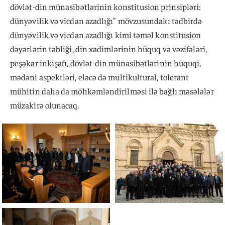
dövlət-din münasibətlərinin konstitusion prinsipləri:
dünyəvilik və vicdan azadlığı" mövzusundakı tədbirdə
dünyəvilik və vicdan azadlığı kimi təməl konstitusion
dəyərlərin təbliği, din xadimlərinin hüquq və vəzifələri,
peşəkar inkişafı, dövlət-din münasibətlərinin hüquqi,
mədəni aspektləri, eləcə də multikultural, tolerant
mühitin daha da möhkəmləndirilməsi ilə bağlı məsələlər
müzakirə olunacaq.