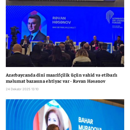
Azərbaycanda dini maarifçilik üçün vahid və etibarlı
məlumat bazasına ehtiyac var - Rəvan Həsənov
24 Dekabr 2025 13:10