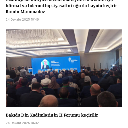
hörmət və tolerantlıq siyasətini uğurla həyata keçirir -
Ramin Məmmədov
24 Dekabr 2025 10:46
Bakıda Din Xadimlərinin II Forumu keçirilir
24 Dekabr 2025 10:02