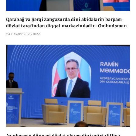
Qarabağ və Şərqi Zəngəzurda dini abidələrin bərpası
dövlət tərəfindən diqqət mərkəzindədir - Ombudsman
24 Dekabr 2025 10:55
Azərbaycan dünyəvi dövlət olaraq dini müxtəlifliyə