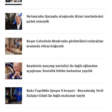
Netanyahu Qəzzada atəşkəsin ikinci mərhələsini
qəbul etməyib
Bəşər Cəfərinin Moskvada görüntüləri suriyalılar
arasında etiraz doğurub
Baydenin xərçəng xəstəliyi ilə bağlı oğlundan
açıqlama: Xəstəlik bütün bədəninə yayılıb
Bakı Təşəbbüs Qrupu 9 Avqust - Beynəlxalq Yerli
Xalqlar Günü ilə bağlı məlumat yayıb