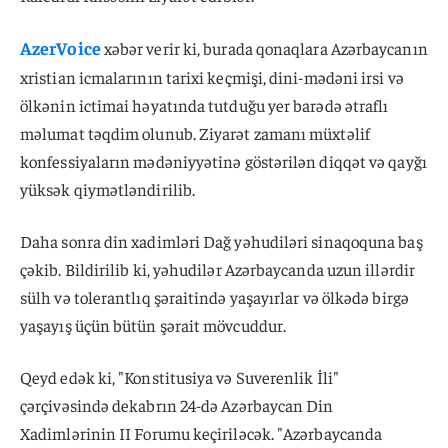
AzerVoice
xəbər verir ki, burada qonaqlara Azərbaycanın
xristian icmalarının tarixi keçmişi, dini-mədəni irsi və
ölkənin ictimai həyatında tutduğu yer barədə ətraflı
məlumat təqdim olunub. Ziyarət zamanı müxtəlif
konfessiyaların mədəniyyətinə göstərilən diqqət və qayğı
yüksək qiymətləndirilib.
Daha sonra din xadimləri Dağ yəhudiləri sinaqoquna baş
çəkib. Bildirilib ki, yəhudilər Azərbaycanda uzun illərdir
sülh və tolerantlıq şəraitində yaşayırlar və ölkədə birgə
yaşayış üçün bütün şərait mövcuddur.
Qeyd edək ki, "Konstitusiya və Suverenlik İli"
çərçivəsində dekabrın 24-də Azərbaycan Din
Xadimlərinin II Forumu keçiriləcək. "Azərbaycanda