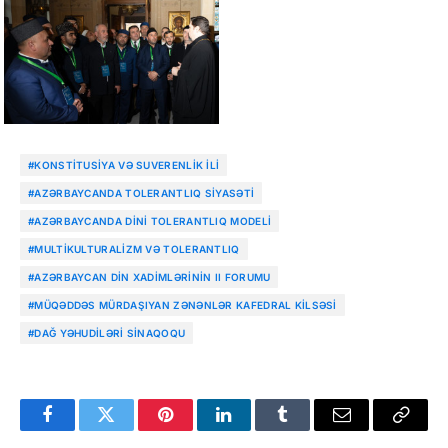
#KONSTITUSIYA VƏ SUVERENLIK İLI
#AZƏRBAYCANDA TOLERANTLIQ SIYASƏTI
#AZƏRBAYCANDA DINI TOLERANTLIQ MODELI
#MULTIKULTURALIZM VƏ TOLERANTLIQ
#AZƏRBAYCAN DIN XADIMLƏRININ II FORUMU
#MÜQƏDDƏS MÜRDAŞIYAN ZƏNƏNLƏR KAFEDRAL KILSƏSI
#DAĞ YƏHUDILƏRI SINAQOQU
Facebook
Twitter
Pinterest
LinkedIn
Tumblr
Email
Copy