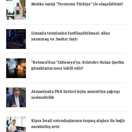
Məkkə sazişi “Terrorsuz Türkiyə” ilə əlaqəlidirmi?
Linuxda terminalın fərdiləşdirilməsi: Alias
yaratmaq və .bashrc faylı
“Betmen”dən “Odisseya”ya: Kristofer Nolan Qərbin
günahlarını necə təhlil edir?
Almaniyada PKK üzvləri üçün amnistiya çağırışı
səsləndirilib
Kiprə İsrail vətəndaşlarının torpaq alışları ilə bağlı
narahatlıq artır