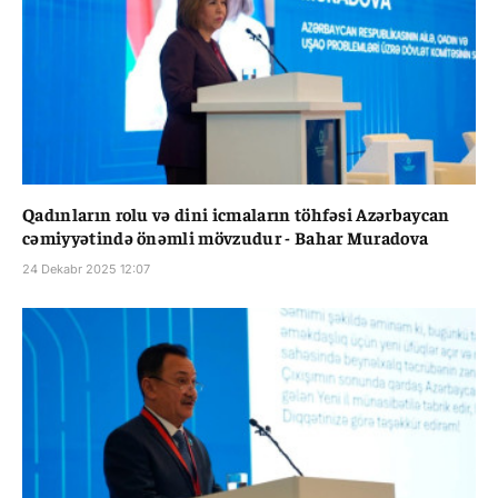
Qadınların rolu və dini icmaların töhfəsi Azərbaycan
cəmiyyətində önəmli mövzudur - Bahar Muradova
24 Dekabr 2025 12:07