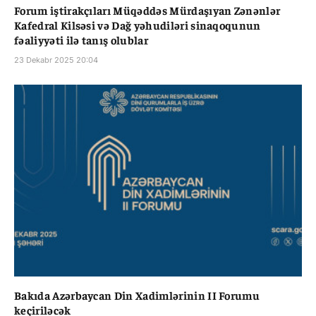
Forum iştirakçıları Müqəddəs Mürdaşıyan Zənənlər
Kafedral Kilsəsi və Dağ yəhudiləri sinaqoqunun
fəaliyyəti ilə tanış olublar
23 Dekabr 2025 20:04
Bakıda Azərbaycan Din Xadimlərinin II Forumu
keçiriləcək