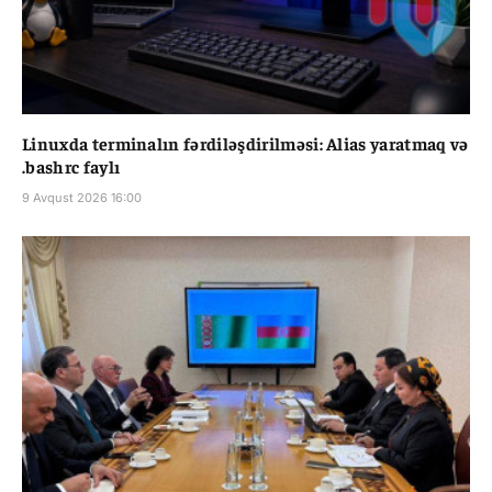
Linuxda terminalın fərdiləşdirilməsi: Alias yaratmaq və
.bashrc faylı
9 Avqust 2026 16:00