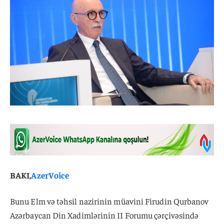
BAKI,
AzerVoice
Bunu Elm və təhsil nazirinin müavini Firudin Qurbanov
Azərbaycan Din Xadimlərinin II Forumu çərçivəsində