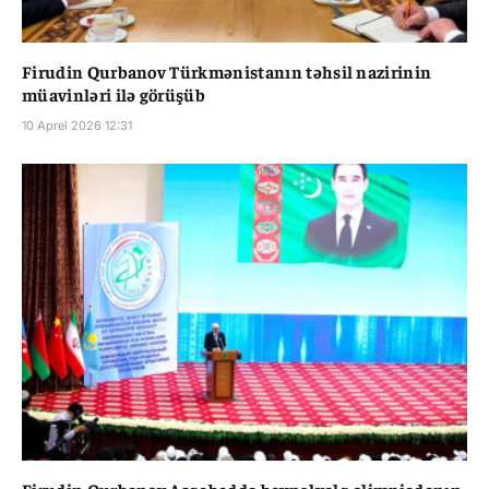
Firudin Qurbanov Türkmənistanın təhsil nazirinin
müavinləri ilə görüşüb
10 Aprel 2026 12:31
Firudin Qurbanov Aşqabadda beynəlxalq olimpiadanın