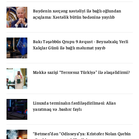
Baydenin xərçəng xəstəliyi ilə bağlı oğlundan
açıqlama: Xəstəlik bütün bədəninə yayılıb
Bakı Təşəbbüs Qrupu 9 Avqust - Beynəlxalq Yerli
Xalqlar Günü ilə bağlı məlumat yayıb
Məkkə sazişi “Terrorsuz Türkiyə” ilə əlaqəlidirmi?
Linuxda terminalın fərdiləşdirilməsi: Alias
yaratmaq və .bashrc faylı
“Betmen”dən “Odisseya”ya: Kristofer Nolan Qərbin