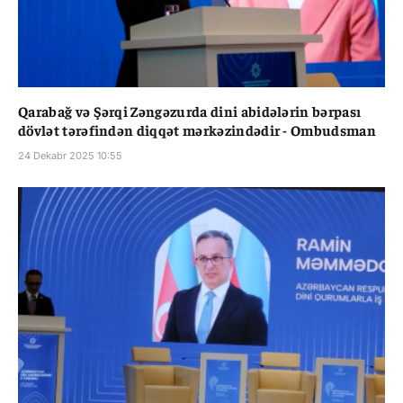
Qarabağ və Şərqi Zəngəzurda dini abidələrin bərpası
dövlət tərəfindən diqqət mərkəzindədir - Ombudsman
24 Dekabr 2025 10:55