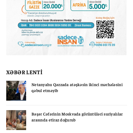
XƏBƏR LENTİ
Netanyahu Qəzzada atəşkəsin ikinci mərhələsini
qəbul etməyib
Bəşər Cəfərinin Moskvada görüntüləri suriyalılar
arasında etiraz doğurub