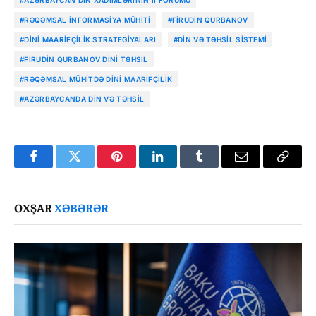
#RƏQƏMSAL INFORMASIYA MÜHITI
#FIRUDIN QURBANOV
#DINI MAARIFÇILIK STRATEGIYALARI
#DIN VƏ TƏHSIL SISTEMI
#FIRUDIN QURBANOV DINI TƏHSIL
#RƏQƏMSAL MÜHITDƏ DINI MAARIFÇILIK
#AZƏRBAYCANDA DIN VƏ TƏHSIL
Facebook
Twitter
Pinterest
LinkedIn
Tumblr
Email
Copy
Link
OXŞAR
XƏBƏRƏR