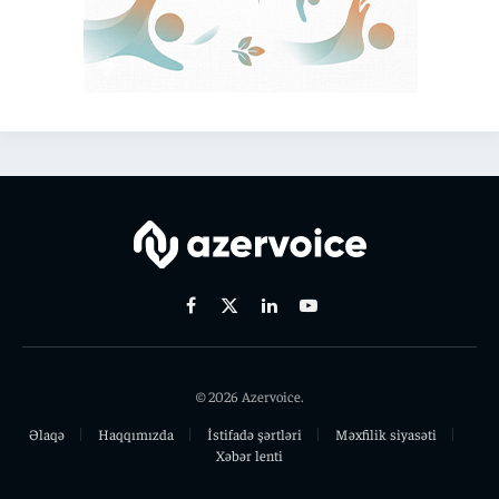
Facebook
X
Linkedin
Youtube
(Twitter)
© 2026 Azervoice.
Əlaqə
Haqqımızda
İstifadə şərtləri
Məxfilik siyasəti
Xəbər lenti