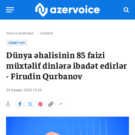
Voice of Azerbaijan
/
Cəmiyyət
CƏMIYYƏT
Dünya əhalisinin 85 faizi
müxtəlif dinlərə ibadət edirlər
- Firudin Qurbanov
24 Dekabr 2025 13:33