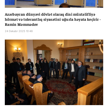
Azərbaycan dünyəvi dövlət olaraq dini müxtəlifliyə
hörmət və tolerantlıq siyasətini uğurla həyata keçirir -
Ramin Məmmədov
24 Dekabr 2025 10:46