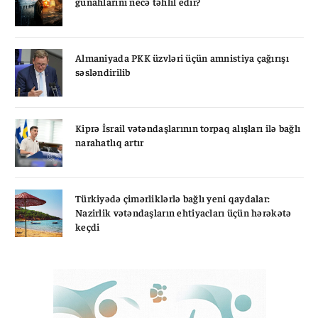
günahlarını necə təhlil edir?
Almaniyada PKK üzvləri üçün amnistiya çağırışı
səsləndirilib
Kiprə İsrail vətəndaşlarının torpaq alışları ilə bağlı
narahatlıq artır
Türkiyədə çimərliklərlə bağlı yeni qaydalar:
Nazirlik vətəndaşların ehtiyacları üçün hərəkətə
keçdi