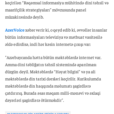
keçirilən “Rəqəmsal informasiya mühitində dini təhsil və
maarifçilik strategiyaları” mövzusunda panel
müzakirəsində deyib.
AzerVoice
xəbər verir ki, o qeyd edib ki, əvvəllər insanlar
bütün informasiyaları televiziya və mətbuat vasitəsilə
əldə edirdisə, indi hər kəsin internetə çıxışı var:
"Azərbaycanda hətta bütün məktəblərdə internet var.
Amma dini təbliğatın təhsil sistemində aparılması
düzgün deyil. Məktəblərdə “Həyat bilgisi” və ya ali
məktəblərdə din tarixi dərsləri keçirilir. Kurikulumda
məktəblərdə din haqqında məlumatı şagirdlərə
çatdırırıq. Burada əsas məqam milli-mənəvi və əxlaqi
dəyərləri şagirdlərə ötürməkdir".
#AZƏRBAYCAN DIN XADIMLƏRININ II FORUMU