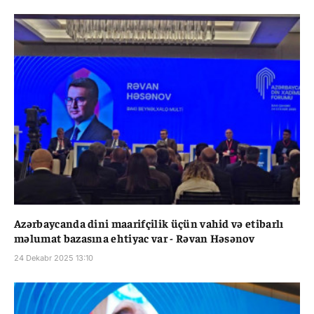
Azərbaycanda dini maarifçilik üçün vahid və etibarlı
məlumat bazasına ehtiyac var - Rəvan Həsənov
24 Dekabr 2025 13:10