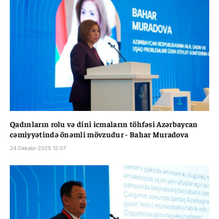
Qadınların rolu və dini icmaların töhfəsi Azərbaycan
cəmiyyətində önəmli mövzudur - Bahar Muradova
24 Dekabr 2025 12:07