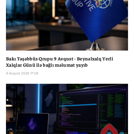
Bakı Təşəbbüs Qrupu 9 Avqust - Beynəlxalq Yerli
Xalqlar Günü ilə bağlı məlumat yayıb
9 Avqust 2026 17:28