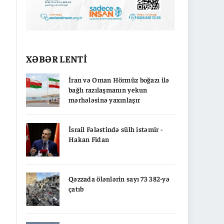
XƏBƏR LENTİ
İran və Oman Hörmüz boğazı ilə
bağlı razılaşmanın yekun
mərhələsinə yaxınlaşır
İsrail Fələstində sülh istəmir -
Hakan Fidan
Qəzzada ölənlərin sayı 73 382-yə
çatıb