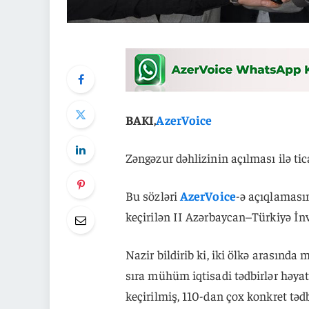
BAKI,
AzerVoice
Zəngəzur dəhlizinin açılması ilə tic
Bu sözləri
AzerVoice
-ə açıqlaması
keçirilən II Azərbaycan–Türkiyə İn
Nazir bildirib ki, iki ölkə arasınd
sıra mühüm iqtisadi tədbirlər həyat
keçirilmiş, 110-dan çox konkret tədb