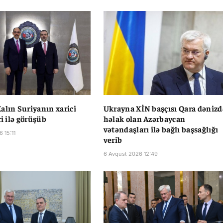
alın Suriyanın xarici
Ukrayna XİN başçısı Qara dənizd
ri ilə görüşüb
həlak olan Azərbaycan
vətəndaşları ilə bağlı başsağlığı
 15:11
verib
6 Avqust 2026 12:49