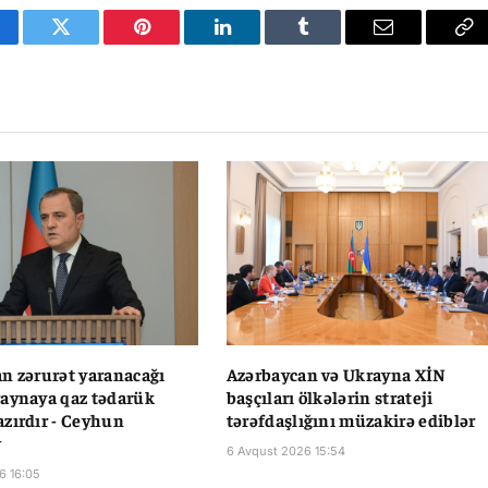
cebook
Twitter
Pinterest
LinkedIn
Tumblr
Email
Co
Li
n zərurət yaranacağı
Azərbaycan və Ukrayna XİN
aynaya qaz tədarük
başçıları ölkələrin strateji
zırdır - Ceyhun
tərəfdaşlığını müzakirə ediblər
v
6 Avqust 2026 15:54
6 16:05