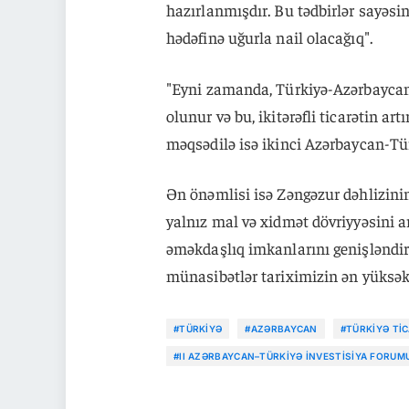
hazırlanmışdır. Bu tədbirlər sayəsin
hədəfinə uğurla nail olacağıq".
"Eyni zamanda, Türkiyə-Azərbaycan 
olunur və bu, ikitərəfli ticarətin a
məqsədilə isə ikinci Azərbaycan-Tür
Ən önəmlisi isə Zəngəzur dəhlizinin 
yalnız mal və xidmət dövriyyəsini 
əməkdaşlıq imkanlarını genişləndirəc
münasibətlər tariximizin ən yüksək 
#TÜRKIYƏ
#AZƏRBAYCAN
#TÜRKIYƏ TIC
#II AZƏRBAYCAN–TÜRKIYƏ İNVESTISIYA FORUM