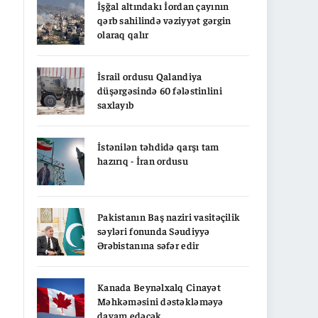
İşğal altındakı İordan çayının
qərb sahilində vəziyyət gərgin
olaraq qalır
İsrail ordusu Qalandiya
düşərgəsində 60 fələstinlini
saxlayıb
İstənilən təhdidə qarşı tam
hazırıq - İran ordusu
Pakistanın Baş naziri vasitəçilik
səyləri fonunda Səudiyyə
Ərəbistanına səfər edir
Kanada Beynəlxalq Cinayət
Məhkəməsini dəstəkləməyə
davam edəcək