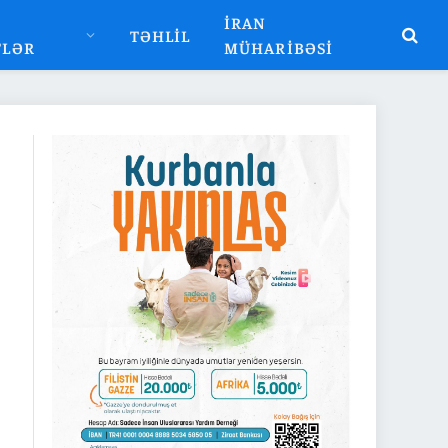
İRAN
TƏHLIL
TLƏR
MÜHARIBƏSI