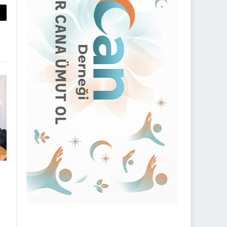
py
nk