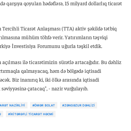
də qarşıya qoyulan hədəflərə, 15 milyard dollarlıq ticarət
Tercihli Ticarət Anlaşması (TTA) aktiv şəkildə tətbiq
rtırılmasına mühüm töhfə verir. Yatırımların təşviqi
kiyə İnvestisiya Forumunu uğurla təşkil etdik.
açılması ilə ticarətimizin sürətlə artacağıdır. Bu dəhliz
artırmaqla qalmayacaq, həm də bölgədə iqtisadi
ək. Biz inanırıq ki, iki ölkə arasında iqtisadi
səviyyəsinə çatacaq", - nazir vurğulayıb.
ARƏT NAZIRLIYI
#ÖMƏR BOLAT
#ZƏNGƏZUR DƏHLIZI
U
#IKITƏRƏFLI TICARƏT HƏCMI