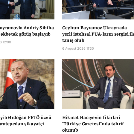
ayramovla Andriy Sibiha
Ceyhun Bayramov Ukraynada
təkbətək görüş başlayıb
yerli istehsal PUA-ların sərgisi il
tanış olub
6 12:00
6 Avqust 2026 11:30
yyib Ərdoğan FETÖ üzvü
Hikmət Hacıyevin fikirləri
ratepedən şikayətçi
"Türkiye Gazetesi"ndə təhrif
olunub