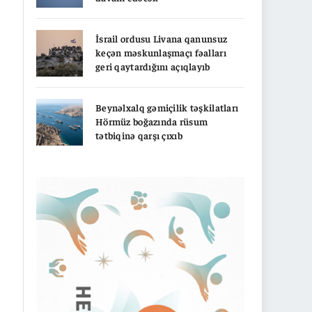
İsrail ordusu Livana qanunsuz
keçən məskunlaşmaçı fəalları
geri qaytardığını açıqlayıb
Beynəlxalq gəmiçilik təşkilatları
Hörmüz boğazında rüsum
tətbiqinə qarşı çıxıb