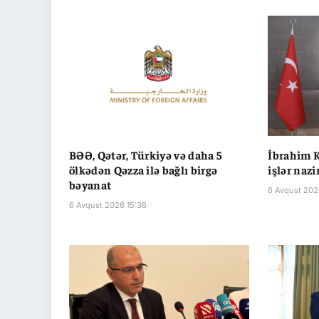
BƏƏ, Qətər, Türkiyə və daha 5
İbrahim K
ölkədən Qəzza ilə bağlı birgə
işlər nazi
bəyanat
6 Avqust 2026
6 Avqust 2026 15:36