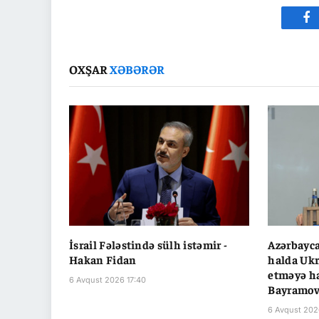
Fa
OXŞAR
XƏBƏRƏR
İsrail Fələstində sülh istəmir -
Azərbayca
Hakan Fidan
halda Ukr
etməyə ha
6 Avqust 2026 17:40
Bayramo
6 Avqust 202