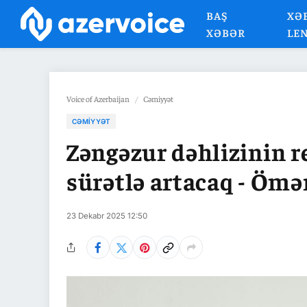
BAŞ
XƏ
XƏBƏR
LE
Voice of Azerbaijan
/
Cəmiyyət
CƏMIYYƏT
Zəngəzur dəhlizinin r
sürətlə artacaq - Ömə
23 Dekabr 2025 12:50