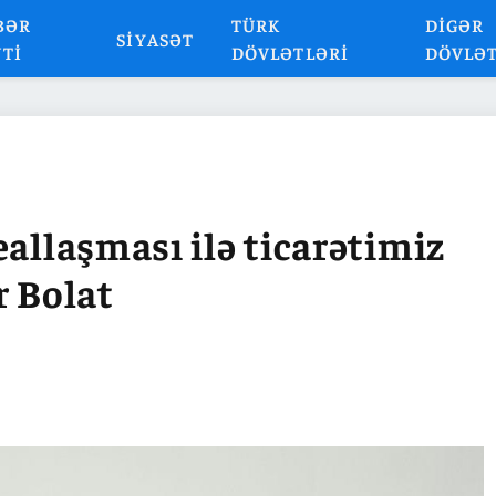
BƏR
TÜRK
DIGƏR
SIYASƏT
NTI
DÖVLƏTLƏRI
DÖVLƏ
eallaşması ilə ticarətimiz
r Bolat