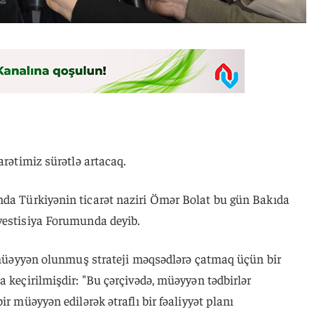
arətimiz sürətlə artacaq.
nda Türkiyənin ticarət naziri Ömər Bolat bu gün Bakıda
vestisiya Forumunda deyib.
a müəyyən olunmuş strateji məqsədlərə çatmaq üçün bir
a keçirilmişdir: "Bu çərçivədə, müəyyən tədbirlər
ir müəyyən edilərək ətraflı bir fəaliyyət planı