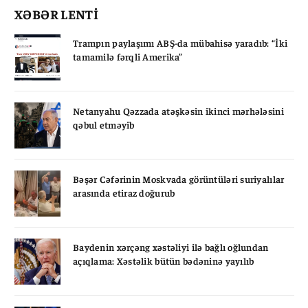
XƏBƏR LENTİ
Trampın paylaşımı ABŞ-da mübahisə yaradıb: “İki
tamamilə fərqli Amerika”
Netanyahu Qəzzada atəşkəsin ikinci mərhələsini
qəbul etməyib
Bəşər Cəfərinin Moskvada görüntüləri suriyalılar
arasında etiraz doğurub
Baydenin xərçəng xəstəliyi ilə bağlı oğlundan
açıqlama: Xəstəlik bütün bədəninə yayılıb