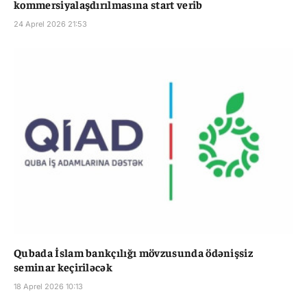
kommersiyalaşdırılmasına start verib
24 Aprel 2026 21:53
Qubada İslam bankçılığı mövzusunda ödənişsiz
seminar keçiriləcək
18 Aprel 2026 10:13