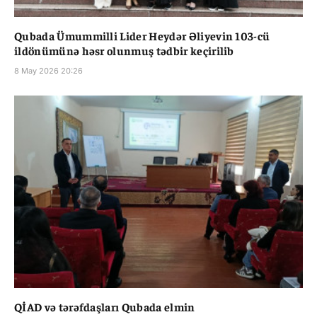
Qubada Ümummilli Lider Heydər Əliyevin 103-cü
ildönümünə həsr olunmuş tədbir keçirilib
8 May 2026 20:26
QİAD və tərəfdaşları Qubada elmin