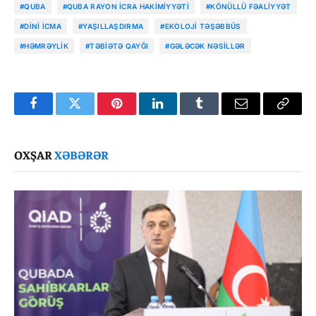
#QUBA
#QUBA RAYON İCRA HAKIMIYYƏTI
#KÖNÜLLÜ FƏALIYYƏT
#DINI ICMA
#YAŞILLAŞDIRMA
#EKOLOJI TƏŞƏBBÜS
#HƏMRƏYLIK
#TƏBIƏTƏ QAYĞI
#GƏLƏCƏK NƏSILLƏR
Facebook
Twitter
Pinterest
LinkedIn
Tumblr
Email
Copy
Link
OXŞAR
XƏBƏRƏR