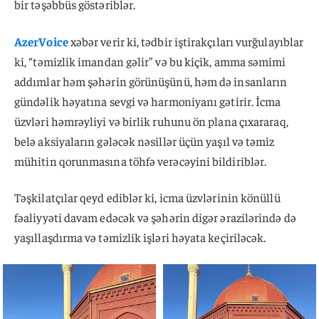
bir təşəbbüs göstəriblər.
AzerVoice
xəbər verir ki, tədbir iştirakçıları vurğulayıblar
ki, “təmizlik imandan gəlir” və bu kiçik, amma səmimi
addımlar həm şəhərin görünüşünü, həm də insanların
gündəlik həyatına sevgi və harmoniyanı gətirir. İcma
üzvləri həmrəyliyi və birlik ruhunu ön plana çıxararaq,
belə aksiyaların gələcək nəsillər üçün yaşıl və təmiz
mühitin qorunmasına töhfə verəcəyini bildiriblər.
Təşkilatçılar qeyd ediblər ki, icma üzvlərinin könüllü
fəaliyyəti davam edəcək və şəhərin digər ərazilərində də
yaşıllaşdırma və təmizlik işləri həyata keçiriləcək.