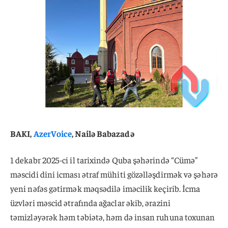
BAKI,
AzerVoice
, Nailə Babazadə
1 dekabr 2025-ci il tarixində Quba şəhərində “Cümə”
məscidi dini icması ətraf mühiti gözəlləşdirmək və şəhərə
yeni nəfəs gətirmək məqsədilə iməcilik keçirib. İcma
üzvləri məscid ətrafında ağaclar əkib, ərazini
təmizləyərək həm təbiətə, həm də insan ruhuna toxunan