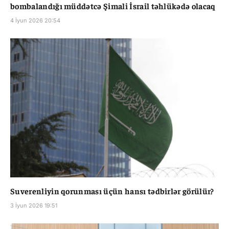
bombalandığı müddətcə Şimali İsrail təhlükədə olacaq
4 İyun 2026 20:54
Suverenliyin qorunması üçün hansı tədbirlər görülür?
3 İyun 2026 19:51