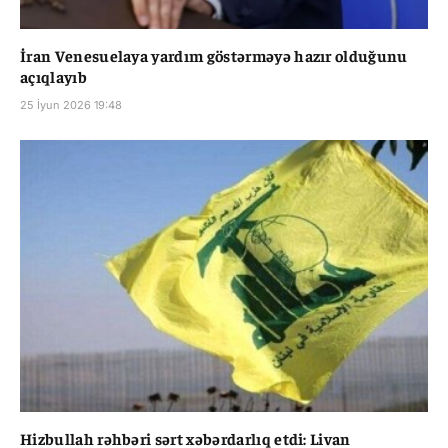
İran Venesuelaya yardım göstərməyə hazır olduğunu
açıqlayıb
25 İyun 2026 19:48
Hizbullah rəhbəri sərt xəbərdarlıq etdi: Livan