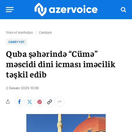
Voice of Azerbaijan
/
Cəmiyyət
CƏMIYYƏT
Quba şəhərində “Cümə”
məscidi dini icması iməcilik
təşkil edib
2 Dekabr 2025 10:09