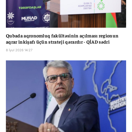
Qubada aqronomluq fakültəsinin açılması regionun
aqrar inkişafı üçün strateji qərardır - QİAD sədri
8 İyul 2026 14:27