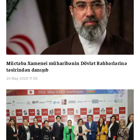
Müctəba Xamenei müharibənin Dövlət Rəhbərlərinə
təsirindən danışıb
20 May 2026 17:26