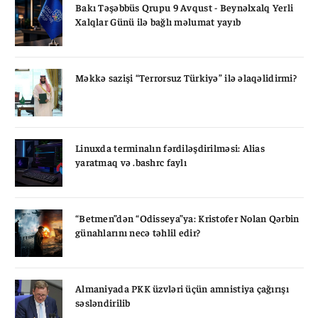
Bakı Təşəbbüs Qrupu 9 Avqust - Beynəlxalq Yerli
Xalqlar Günü ilə bağlı məlumat yayıb
Məkkə sazişi “Terrorsuz Türkiyə” ilə əlaqəlidirmi?
Linuxda terminalın fərdiləşdirilməsi: Alias
yaratmaq və .bashrc faylı
“Betmen”dən “Odisseya”ya: Kristofer Nolan Qərbin
günahlarını necə təhlil edir?
Almaniyada PKK üzvləri üçün amnistiya çağırışı
səsləndirilib