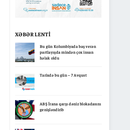
XƏBƏR LENTİ
Bu gün Kolumbiyada baş verən
partlayışda mindən çox insan
həlak oldu
Tarixdə bu gün – 7 Avqust
ABŞ İrana qarşı dəniz blokadasını
genişləndirib