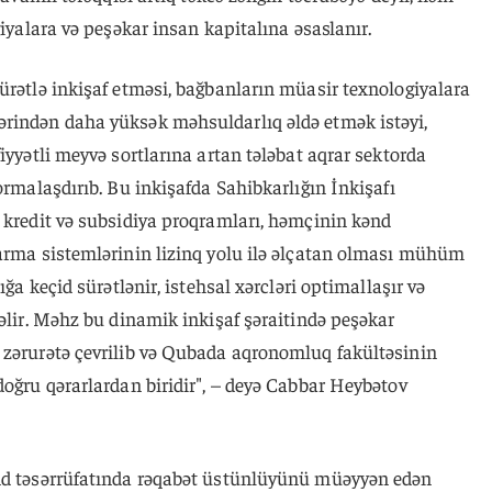
giyalara və peşəkar insan kapitalına əsaslanır.
ürətlə inkişaf etməsi, bağbanların müasir texnologiyalara
rindən daha yüksək məhsuldarlıq əldə etmək istəyi,
iyyətli meyvə sortlarına artan tələbat aqrar sektorda
ormalaşdırıb. Bu inkişafda Sahibkarlığın İnkişafı
 kredit və subsidiya proqramları, həmçinin kənd
varma sistemlərinin lizinq yolu ilə əlçatan olması mühüm
ığa keçid sürətlənir, istehsal xərcləri optimallaşır və
səlir. Məhz bu dinamik inkişaf şəraitində peşəkar
 zərurətə çevrilib və Qubada aqronomluq fakültəsinin
doğru qərarlardan biridir", – deyə Cabbar Heybətov
ənd təsərrüfatında rəqabət üstünlüyünü müəyyən edən