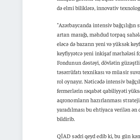
də elmi biliklərə, innovativ texnolo
"Azərbaycanda intensiv bağçılığın s
artan marağı, məhdud torpaq sahələ
eləcə də bazarın yeni və yüksək keyf
keyfiyyətcə yeni inkişaf mərhələsi f
Fondunun dəstəyi, dövlətin güzəştli
təsərrüfatı texnikası və müasir su
rol oynayır. Nəticədə intensiv bağçıl
fermerlərin rəqabət qabiliyyəti yük
aqronomların hazırlanması strateji
yaradılması bu ehtiyaca verilən ən 
bildirib.
QİAD sədri qeyd edib ki, bu gün k