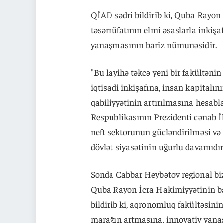
QİAD sədri bildirib ki, Quba Rayo
təsərrüfatının elmi əsaslarla inkiş
yanaşmasının bariz nümunəsidir.
"Bu layihə təkcə yeni bir fakültəni
iqtisadi inkişafına, insan kapitalı
qabiliyyətinin artırılmasına hesabl
Respublikasının Prezidenti cənab İlh
neft sektorunun gücləndirilməsi və 
dövlət siyasətinin uğurlu davamıdır
Sonda Cabbar Heybətov regional bi
Quba Rayon İcra Hakimiyyətinin b
bildirib ki, aqronomluq fakültəsini
marağın artmasına, innovativ yanaş