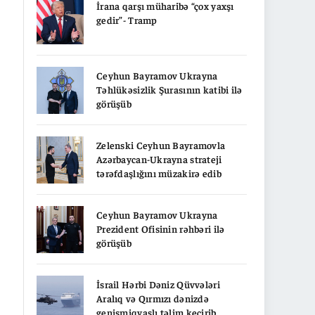
İrana qarşı müharibə “çox yaxşı
gedir”- Tramp
Ceyhun Bayramov Ukrayna
Təhlükəsizlik Şurasının katibi ilə
görüşüb
Zelenski Ceyhun Bayramovla
Azərbaycan-Ukrayna strateji
tərəfdaşlığını müzakirə edib
Ceyhun Bayramov Ukrayna
Prezident Ofisinin rəhbəri ilə
görüşüb
İsrail Hərbi Dəniz Qüvvələri
Aralıq və Qırmızı dənizdə
genişmiqyaslı təlim keçirib