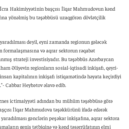
n İcra Hakimiyyətinin başçısı İlqar Mahmudovun kənd
afına yönəlmiş bu təşəbbüsü uzaqgörən dövlətçilik
n yaradılması deyil, eyni zamanda regionun gələcək
nın formalaşmasına və aqrar sektorun rəqabət
anmış strateji investisiyadır. Bu təşəbbüs Azərbaycan
am Əliyevin regionların sosial-iqtisadi inkişafı, qeyri-
insan kapitalının inkişafı istiqamətində həyata keçirdiyi
."- Cabbar Heybətov əlavə edib.
znes ictimaiyyəti adından bu mühüm təşəbbüsə görə
aşçısı İlqar Mahmudova təşəkkürünü ifadə edərək
n yaradılması gənclərin peşəkar inkişafına, aqrar sektora
maların geniş tətbiqinə və kənd təsərrüfatının elmi