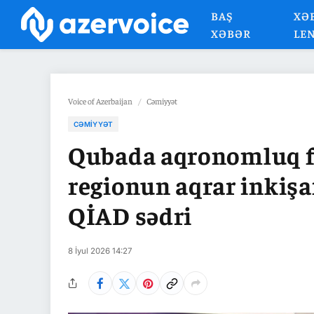
BAŞ
XƏ
XƏBƏR
LE
Voice of Azerbaijan
/
Cəmiyyət
CƏMIYYƏT
Qubada aqronomluq f
regionun aqrar inkişaf
QİAD sədri
8 İyul 2026 14:27