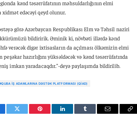
gionda kənd təsərrüfatının məhsuldarlığının elmi
 xidmət edəcəyi qeyd olunur.
əstəyə görə Azərbaycan Respublikası Elm və Təhsil naziri
kürümüzü bildiririk. Əminik ki, növbəti illərdə kənd
fə verəcək digər ixtisasların da açılması ölkəmizin elmi
in peşəkar hazırlığını yüksəldəcək və kənd təsərrüfatında
niş imkan yaradacaqdır.”-deyə paylaşımda bildirilib.
#QUBA İŞ ADAMLARINA DƏSTƏK PLATFORMASI (QİAD)
cebook
Twitter
Pinterest
LinkedIn
Tumblr
Email
Co
Li