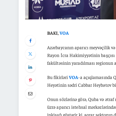
BAKI,
VOA
Azərbaycanın aparıcı meyvəçilik və
Rayon İcra Hakimiyyətinin başçıs
fakültəsinin yaradılması regionun 
Bu fikirləri
VOA
-a açıqlamasında Q
Heyətinin sədri Cabbar Heybətov bil
Onun sözlərinə görə, Quba və ətraf 
üzrə aparıcı istehsal mərkəzlərindən 
inkişafı göstərir ki, aqrar sektorun