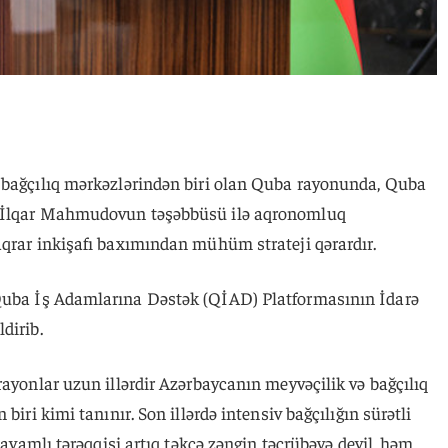
 bağçılıq mərkəzlərindən biri olan Quba rayonunda, Quba
ı İlqar Mahmudovun təşəbbüsü ilə aqronomluq
aqrar inkişafı baxımından mühüm strateji qərardır.
uba İş Adamlarına Dəstək (QİAD) Platformasının İdarə
dirib.
rayonlar uzun illərdir Azərbaycanın meyvəçilik və bağçılıq
biri kimi tanınır. Son illərdə intensiv bağçılığın sürətli
 davamlı tərəqqisi artıq təkcə zəngin təcrübəyə deyil, həm