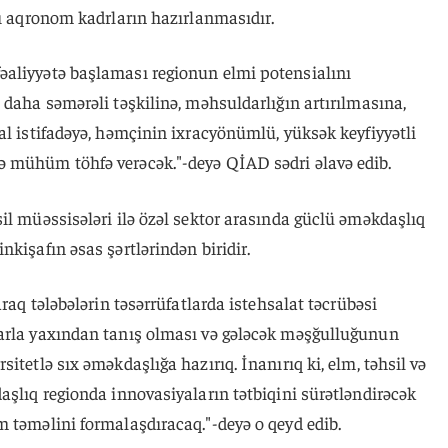
lı aqronom kadrların hazırlanmasıdır.
aliyyətə başlaması regionun elmi potensialını
 daha səmərəli təşkilinə, məhsuldarlığın artırılmasına,
al istifadəyə, həmçinin ixracyönümlü, yüksək keyfiyyətli
ə mühüm töhfə verəcək."-deyə QİAD sədri əlavə edib.
il müəssisələri ilə özəl sektor arasında güclü əməkdaşlıq
kişafın əsas şərtlərindən biridir.
araq tələbələrin təsərrüfatlarda istehsalat təcrübəsi
arla yaxından tanış olması və gələcək məşğulluğunun
itetlə sıx əməkdaşlığa hazırıq. İnanırıq ki, elm, təhsil və
aşlıq regionda innovasiyaların tətbiqini sürətləndirəcək
 təməlini formalaşdıracaq."-deyə o qeyd edib.