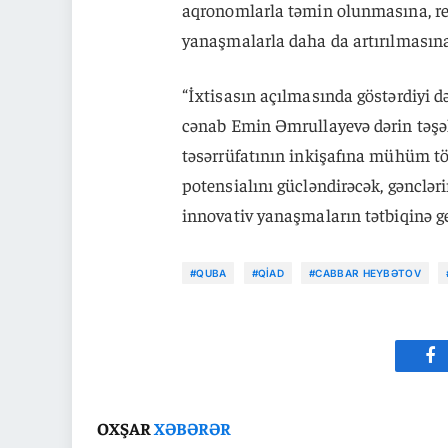
aqronomlarla təmin olunmasına, re
yanaşmalarla daha da artırılmasına
“İxtisasın açılmasında göstərdiyi d
cənab Emin Əmrullayevə dərin təşək
təsərrüfatının inkişafına mühüm töh
potensialını gücləndirəcək, gənclər
innovativ yanaşmaların tətbiqinə ge
#QUBA
#QİAD
#CABBAR HEYBƏTOV
Fa
OXŞAR
XƏBƏRƏR