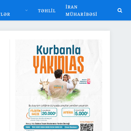
İRAN
TƏHLIL
TLƏR
MÜHARIBƏSI