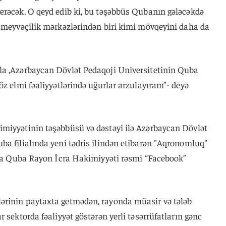
erəcək. O qeyd edib ki, bu təşəbbüs Qubanın gələcəkdə
ə meyvəçilik mərkəzlərindən biri kimi mövqeyini daha da
la ,Azərbaycan Dövlət Pedaqoji Universitetinin Quba
öz elmi fəaliyyətlərində uğurlar arzulayıram”- deyə
miyyətinin təşəbbüsü və dəstəyi ilə Azərbaycan Dövlət
ba filialında yeni tədris ilindən etibarən "Aqronomluq"
aqda Quba Rayon İcra Hakimiyyəti rəsmi “Facebook”
ərinin paytaxta getmədən, rayonda müasir və tələb
 sektorda fəaliyyət göstərən yerli təsərrüfatların gənc