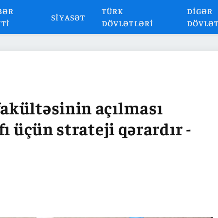
BƏR
TÜRK
DIGƏR
SIYASƏT
NTI
DÖVLƏTLƏRI
DÖVLƏ
akültəsinin açılması
ı üçün strateji qərardır -