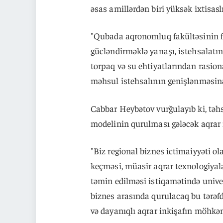
əsas amillərdən biri yüksək ixtisas
"Qubada aqronomluq fakültəsinin fə
gücləndirməklə yanaşı, istehsalatın
torpaq və su ehtiyatlarından rasion
məhsul istehsalının genişlənməsin
Cabbar Heybətov vurğulayıb ki, təhs
modelinin qurulması gələcək aqrar in
"Biz regional biznes ictimaiyyəti ol
keçməsi, müasir aqrar texnologiyal
təmin edilməsi istiqamətində univers
biznes arasında qurulacaq bu tərəfd
və dayanıqlı aqrar inkişafın möhkəm