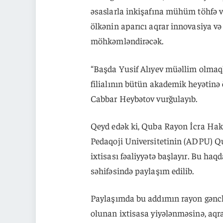
əsaslarla inkişafına mühüm töhfə v
ölkənin aparıcı aqrar innovasiya v
möhkəmləndirəcək.
“Başda Yusif Alıyev müəllim olmaq
filialının bütün akademik heyətinə 
Cabbar Heybətov vurğulayıb.
Qeyd edək ki, Quba Rayon İcra Haki
Pedaqoji Universitetinin (ADPU) Qu
ixtisası fəaliyyətə başlayır. Bu h
səhifəsində paylaşım edilib.
Paylaşımda bu addımın rayon gəncl
olunan ixtisasa yiyələnməsinə, aqrar