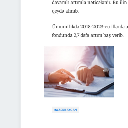
davamlı artımla nəticələnir. Bu ili
qeydə alınıb.
Ümumilikdə 2018-2023-cü illərdə ə
fondunda 2,7 dəfə artım baş verib.
#AZƏRBAYCAN