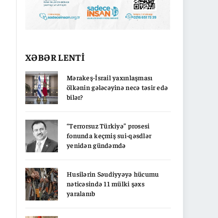
XƏBƏR LENTİ
Mərakeş-İsrail yaxınlaşması
ölkənin gələcəyinə necə təsir edə
bilər?
“Terrorsuz Türkiyə” prosesi
fonunda keçmiş sui-qəsdlər
yenidən gündəmdə
Husilərin Səudiyyəyə hücumu
nəticəsində 11 mülki şəxs
yaralanıb