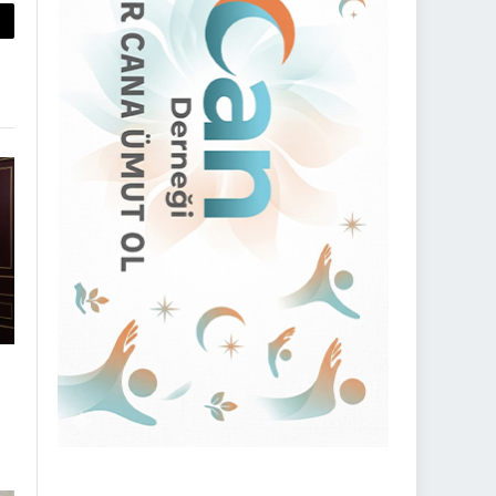
py
nk