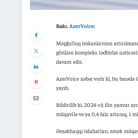
Bakı.
AzerVoice
:
Məşğulluq imkanlarının artırılması
görülən kompleks tədbirlər nəticəs
davam edir.
AzerVoice xəbər verir ki, bu barəd
yayıb.
Bildirilib ki, 2024-cü ilin yanvar 
müqavilə və ya 0,4 faiz artaraq, 1 m
Əməkhaqqı islahatları, əmək müqav