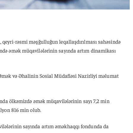
, qeyri-rəsmi məşğulluğun leqallaşdırılması sahəsində
ində əmək müqavilələrinin sayında artım dinamikası
ə Əmək və Əhalinin Sosial Müdafiəsi Nazirliyi məlumat
ayında ölkəmizdə əmək müqavilələrinin sayı 7,2 min
ilyon 816 min olub.
ilələrinin sayında artım əməkhaqqı fondunda da