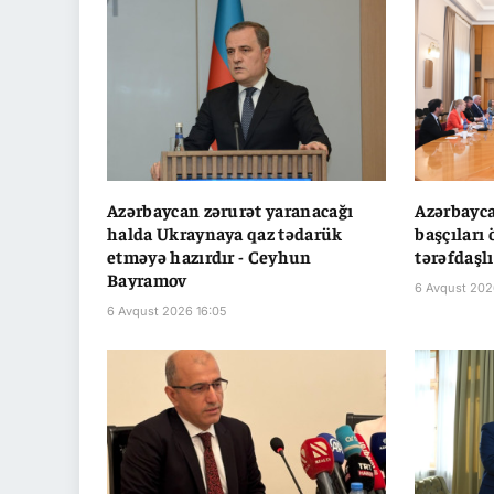
Azərbaycan zərurət yaranacağı
Azərbayc
halda Ukraynaya qaz tədarük
başçıları 
etməyə hazırdır - Ceyhun
tərəfdaşl
Bayramov
6 Avqust 202
6 Avqust 2026 16:05