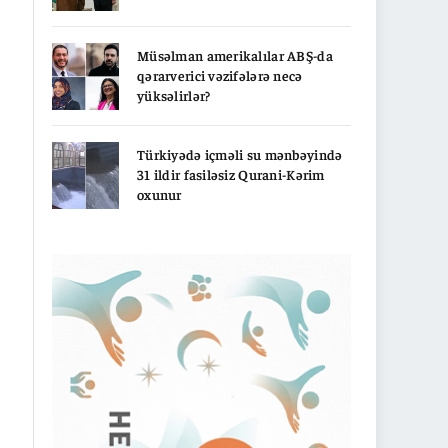
Müsəlman amerikalılar ABŞ-da
qərarverici vəzifələrə necə
yüksəlirlər?
Türkiyədə içməli su mənbəyində
31 ildir fasiləsiz Qurani-Kərim
oxunur