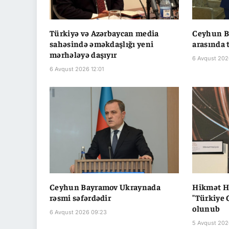
Türkiyə və Azərbaycan media
Ceyhun B
sahəsində əməkdaşlığı yeni
arasında 
mərhələyə daşıyır
6 Avqust 202
6 Avqust 2026 12:01
Ceyhun Bayramov Ukraynada
Hikmət Ha
rəsmi səfərdədir
"Türkiye 
olunub
6 Avqust 2026 09:23
5 Avqust 202