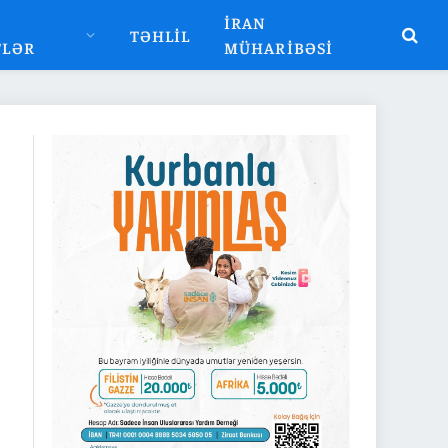
İRAN
TƏHLIL
TLƏR
MÜHARIBƏSI