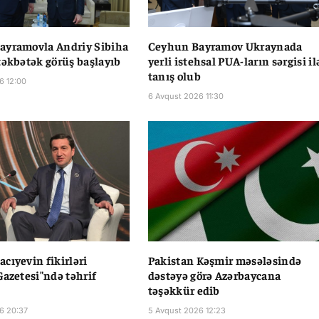
ayramovla Andriy Sibiha
Ceyhun Bayramov Ukraynada
təkbətək görüş başlayıb
yerli istehsal PUA-ların sərgisi il
tanış olub
6 12:00
6 Avqust 2026 11:30
cıyevin fikirləri
Pakistan Kəşmir məsələsində
Gazetesi"ndə təhrif
dəstəyə görə Azərbaycana
təşəkkür edib
6 20:37
5 Avqust 2026 12:23