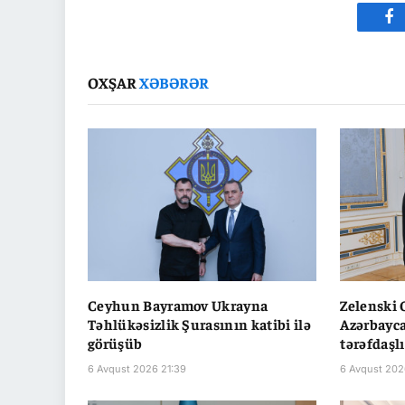
Fa
OXŞAR
XƏBƏRƏR
Ceyhun Bayramov Ukrayna
Zelenski
Təhlükəsizlik Şurasının katibi ilə
Azərbayca
görüşüb
tərəfdaşl
6 Avqust 2026 21:39
6 Avqust 202