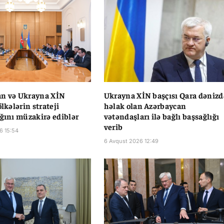
an və Ukrayna XİN
Ukrayna XİN başçısı Qara dənizd
ölkələrin strateji
həlak olan Azərbaycan
ığını müzakirə ediblər
vətəndaşları ilə bağlı başsağlığı
verib
6 15:54
6 Avqust 2026 12:49