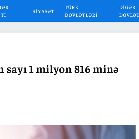
BƏR
TÜRK
DIGƏR
SIYASƏT
NTI
DÖVLƏTLƏRI
DÖVLƏ
 sayı 1 milyon 816 minə