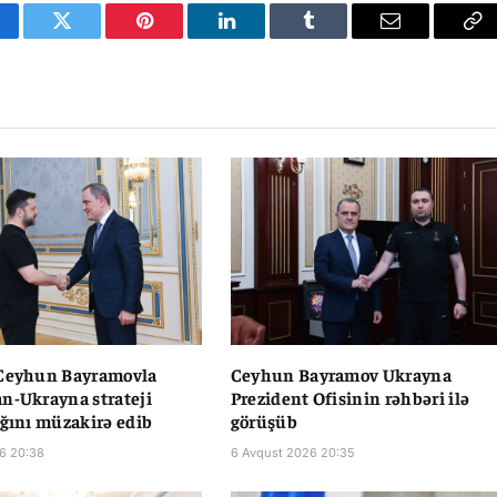
cebook
Twitter
Pinterest
LinkedIn
Tumblr
Email
Co
Li
 Ceyhun Bayramovla
Ceyhun Bayramov Ukrayna
n-Ukrayna strateji
Prezident Ofisinin rəhbəri ilə
ığını müzakirə edib
görüşüb
6 20:38
6 Avqust 2026 20:35