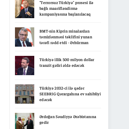
"Terrorsuz Türkiyə" prosesi ilə
bağlı maarifləndirmə
kampaniyasına başlanılacaq
BMT-nin Kiprin minalardan
təmizlənməsi təklifini yunan
tərəfi rədd etdi - Ərhürman
Türkiyə illik 500 milyon dollar
tranzit gəliri əldə edəcək
Türkiyə 2032-ci ilə qədər
SEEBRIG Qərargahına ev sahibliyi
edəcək
Ərdoğan Səudiyyə Ərəbistanına
gedir