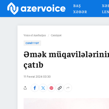
BAŞ
XƏ
XƏBƏR
LE
Voice of Azerbaijan
/
Cəmiyyət
CƏMIYYƏT
Əmək müqavilələrinin
çatıb
11 Fevral 2024 03:30