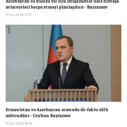
Azərbaycan və Rusiya bir sıra istiqamətlər üzrə birbaşa
aviareysləri bərpa etməyi planlaşdırır - Bayramov
17 İyul 2026 17:27
Ermənistan və Azərbaycan arasında de-fakto sülh
mövcuddur - Ceyhun Bayramov
17 İyul 2026 16:24