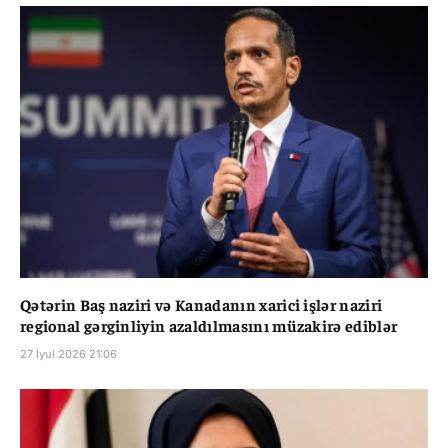
Qətərin Baş naziri və Kanadanın xarici işlər naziri
regional gərginliyin azaldılmasını müzakirə ediblər
27 İyul 2026 21:06