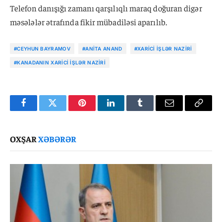
Telefon danışığı zamanı qarşılıqlı maraq doğuran digər
məsələlər ətrafında fikir mübadiləsi aparılıb.
#CEYHUN BAYRAMOV
#ANITA ANAND
#XARICI IŞLƏR NAZIRI
#KANADANIN XARICI IŞLƏR NAZIRI
Facebook
Twitter
Pinterest
LinkedIn
Tumblr
Email
Copy
Link
OXŞAR
XƏBƏRƏR