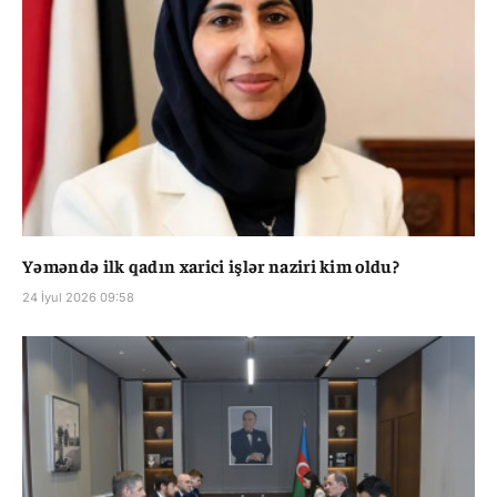
Yəməndə ilk qadın xarici işlər naziri kim oldu?
24 İyul 2026 09:58