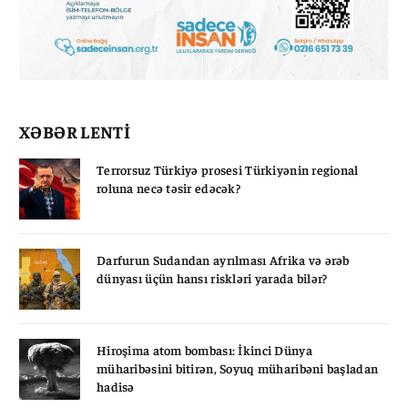
XƏBƏR LENTİ
Terrorsuz Türkiyə prosesi Türkiyənin regional
roluna necə təsir edəcək?
Darfurun Sudandan ayrılması Afrika və ərəb
dünyası üçün hansı riskləri yarada bilər?
Hiroşima atom bombası: İkinci Dünya
müharibəsini bitirən, Soyuq müharibəni başladan
hadisə