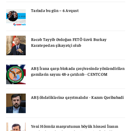
Tarixdə bu gün – 6 Avqust
Rəcəb Tayyib Ərdoğan FETÖ üzvü Burkay
Karatepedən şikayətçi olub
ABŞ İrana qarşı blokada çərçivəsində yönləndirilən
gəmilərin sayını 48-ə çatdırıb - CENTCOM
ABŞ öhdəliklərinə qayıtmalıdır - Kazım Qəribabadi
Yeni Hörmüz marşrutunun böyük hissəsi İranın