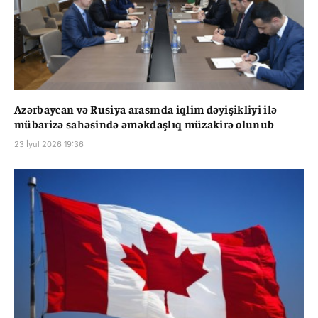
Azərbaycan və Rusiya arasında iqlim dəyişikliyi ilə
mübarizə sahəsində əməkdaşlıq müzakirə olunub
23 İyul 2026 19:36