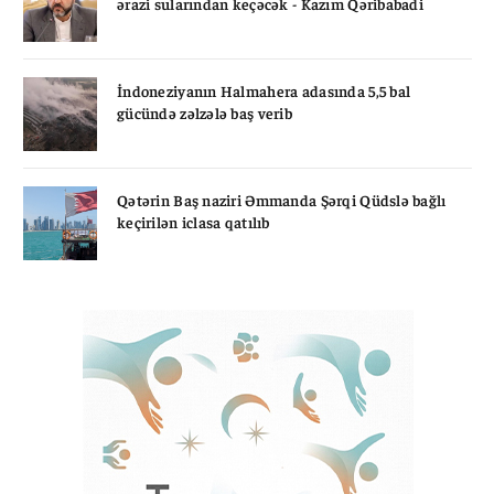
ərazi sularından keçəcək - Kazım Qəribabadi
İndoneziyanın Halmahera adasında 5,5 bal
gücündə zəlzələ baş verib
Qətərin Baş naziri Əmmanda Şərqi Qüdslə bağlı
keçirilən iclasa qatılıb