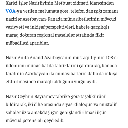
Xarici İşlər Nazirliyinin Mətbuat xidməti idarəsindən
VOA
-ya
verilən məlumata görə, telefon danışığı zamanı
nazirlər Azərbaycan-Kanada münasibətlərinin mövcud
vəziyyəti və inkişaf perspektivləri, habelə qarşılıqlı
maraq doğuran regional məsələlər ətrafında fikir
mübadiləsi aparıblar.
Nazir Anita Anand Azərbaycanın müstəqilliyinin 108-ci
ildönümü münasibətilə təbriklərini çatdıraraq, Kanada
tərəfinin Azərbaycan ilə münasibətlərin daha da inkişaf
etdirilməsində maraqlı olduğunu vurğulayıb.
Nazir Ceyhun Bayramov təbrikə görə təşəkkürünü
bildirərək, iki ölkə arasında siyasi dialoqun və müxtəlif
sahələr üzrə əməkdaşlığın genişləndirilməsi üçün
mövcud potensialı qeyd edib.