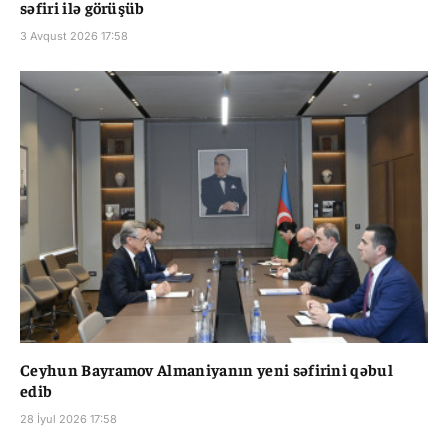
səfiri ilə görüşüb
3 Avqust 2026 17:58
Ceyhun Bayramov Almaniyanın yeni səfirini qəbul
edib
28 İyul 2026 17:58