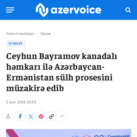
Voice of Azerbaijan
/
Siyasət
SIYASƏT
Ceyhun Bayramov kanadalı
həmkarı ilə Azərbaycan-
Ermənistan sülh prosesini
müzakirə edib
2 İyun 2026 20:53