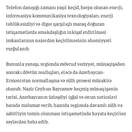
Telefon danışığı zamanı yaşıl keçid, bərpa olunan enerji,
informasiya-kommunikasiya texnologiyaları, enerji
təhlükəsizliyi və digər qarşılıqlı maraq doğuran
istiqamətlərdə əməkdaşlığın inkişaf etdirilməsi
imkanlarının nəzərdən keçirilməsinin əhəmiyyəti
vurğulanıb.
Bununla yanaşı, regionda mövcud vəziyyət, münaqişədən
sonrakı dövrün reallıqları, eləcə də Azərbaycan-
Ermənistan normallaşma və sülh prosesi müzakirə
olunub. Nazir Ceyhun Bayramov keçmiş münaqişənin
tarixi, Azərbaycanın üzləşdiyi işğal və onun nəticələri
barədə məlumat verib, hazırda regionda davamlı sülh və
sabitliyin təmin olunması istiqamətində həyata keçirilən
səylərdən bəhs edib.