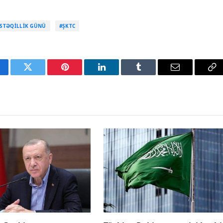
ÜSTƏQILLIK GÜNÜ
#ŞKTC
cebook
Twitter
Pinterest
LinkedIn
Tumblr
Email
Co
Li