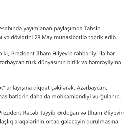
 hesabında yayımlanan paylaşımda Tahsin
ı və dövlətini 28 May münasibətilə təbrik edib.
ib ki, Prezident İlham Əliyevin rəhbərliyi ilə hər
ərbaycan türk dünyasının birlik və həmrəyliyinə
ət” anlayışına diqqət çəkilərək, Azərbaycan,
nasibətlərin daha da möhkəmləndiyi vurğulanıb.
Prezident Rəcəb Tayyib Ərdoğan və İlham Əliyevin
daşlıq əlaqələrinin ortaq gələcəyin qurulmasına