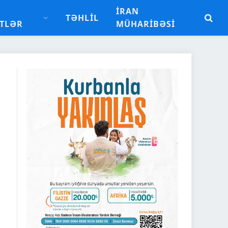
İRAN
TƏHLIL
TLƏR
MÜHARIBƏSI