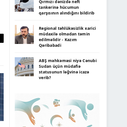
Qırmızı dənizdə neft
tankerinə hücumun
qarşısının alındığını bildirib
Regional təhlükəsizlik xarici
müdaxilə olmadan təmin
edilməlidir - Kazım
py
Qəribabadi
nk
ABŞ məhkəməsi niyə Cənubi
Sudan üçün müdafiə
statusunun ləğvinə icazə
verib?