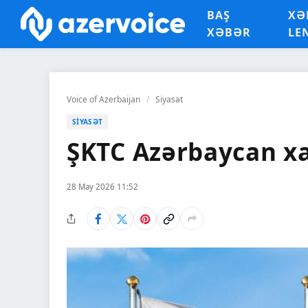
BAŞ
XƏ
XƏBƏR
LE
Voice of Azerbaijan
/
Siyasət
SIYASƏT
ŞKTC Azərbaycan xa
28 May 2026 11:52