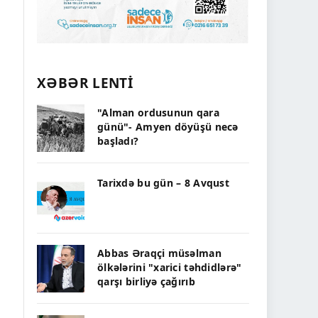
XƏBƏR LENTİ
"Alman ordusunun qara
günü"- Amyen döyüşü necə
başladı?
Tarixdə bu gün – 8 Avqust
Abbas Əraqçi müsəlman
ölkələrini "xarici təhdidlərə"
qarşı birliyə çağırıb