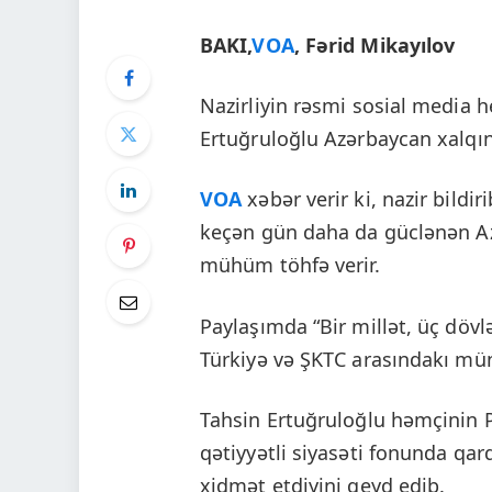
BAKI,
VOA
, Fərid Mikayılov
Nazirliyin rəsmi sosial media
Ertuğruloğlu Azərbaycan xalqın
VOA
xəbər verir ki, nazir bildir
keçən gün daha da güclənən Az
mühüm töhfə verir.
Paylaşımda “Bir millət, üç dövl
Türkiyə və ŞKTC arasındakı mü
Tahsin Ertuğruloğlu həmçinin 
qətiyyətli siyasəti fonunda qar
xidmət etdiyini qeyd edib.