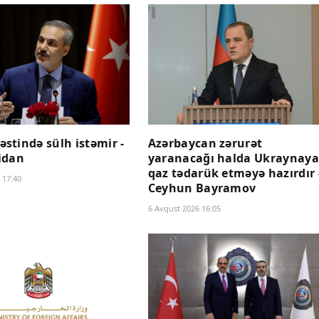
ləstində sülh istəmir -
Azərbaycan zərurət
idan
yaranacağı halda Ukraynaya
qaz tədarük etməyə hazırdır 
 17:40
Ceyhun Bayramov
6 Avqust 2026 16:05