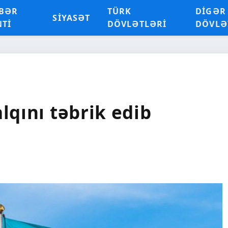
BƏR
TÜRK
DIGƏR
SIYASƏT
NTI
DÖVLƏTLƏRI
DÖVLƏ
lqını təbrik edib