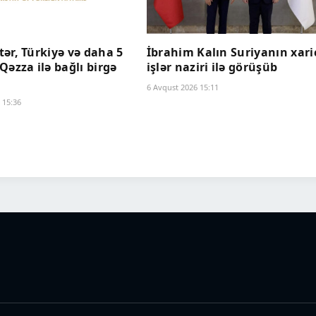
ər, Türkiyə və daha 5
İbrahim Kalın Suriyanın xari
Qəzza ilə bağlı birgə
işlər naziri ilə görüşüb
6 Avqust 2026 15:11
 15:36