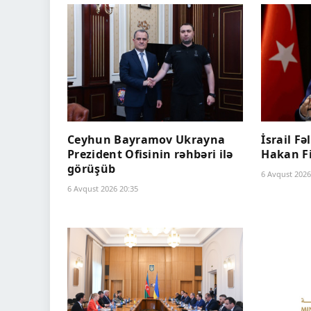
Ceyhun Bayramov Ukrayna
İsrail Fə
Prezident Ofisinin rəhbəri ilə
Hakan F
görüşüb
6 Avqust 2026
6 Avqust 2026 20:35