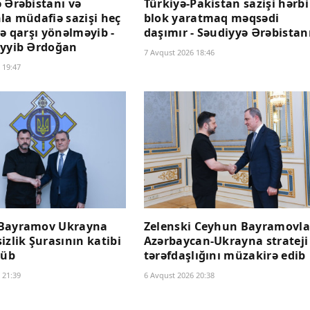
 Ərəbistanı və
Türkiyə-Pakistan sazişi hərbi
la müdafiə sazişi heç
blok yaratmaq məqsədi
yə qarşı yönəlməyib -
daşımır - Səudiyyə Ərəbistan
ayyib Ərdoğan
7 Avqust 2026 18:46
 19:47
Bayramov Ukrayna
Zelenski Ceyhun Bayramovla
izlik Şurasının katibi
Azərbaycan-Ukrayna strateji
şüb
tərəfdaşlığını müzakirə edib
 21:39
6 Avqust 2026 20:38