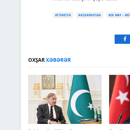
#TÜRKIYƏ
#AZƏRBAYCAN
#28 MAY – M
Fa
OXŞAR
XƏBƏRƏR