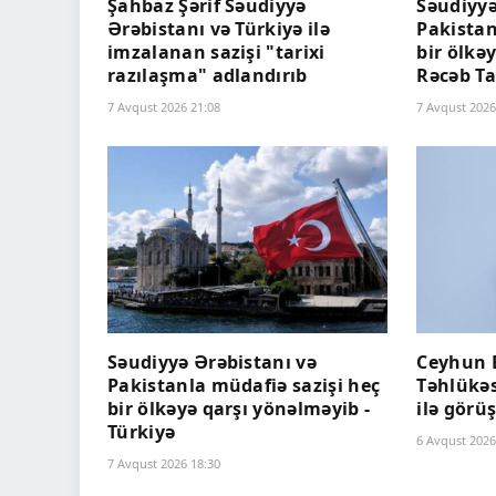
Şahbaz Şərif Səudiyyə
Səudiyyə
Ərəbistanı və Türkiyə ilə
Pakistan
imzalanan sazişi "tarixi
bir ölkə
razılaşma" adlandırıb
Rəcəb T
7 Avqust 2026 21:08
7 Avqust 2026
Səudiyyə Ərəbistanı və
Ceyhun 
Pakistanla müdafiə sazişi heç
Təhlükəs
bir ölkəyə qarşı yönəlməyib -
ilə görü
Türkiyə
6 Avqust 2026
7 Avqust 2026 18:30