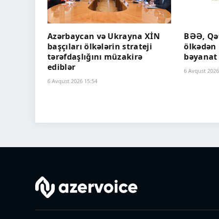
Azərbaycan və Ukrayna XİN
BƏƏ, Qət
başçıları ölkələrin strateji
ölkədən 
tərəfdaşlığını müzakirə
bəyanat
ediblər
6 Avqust 2026
6 Avqust 2026 15:54