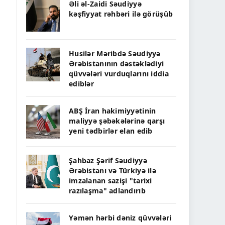
Əli əl-Zaidi Səudiyyə
kəşfiyyat rəhbəri ilə görüşüb
Husilər Məribdə Səudiyyə
Ərəbistanının dəstəklədiyi
qüvvələri vurduqlarını iddia
ediblər
ABŞ İran hakimiyyətinin
maliyyə şəbəkələrinə qarşı
yeni tədbirlər elan edib
Şahbaz Şərif Səudiyyə
Ərəbistanı və Türkiyə ilə
imzalanan sazişi "tarixi
razılaşma" adlandırıb
Yəmən hərbi dəniz qüvvələri