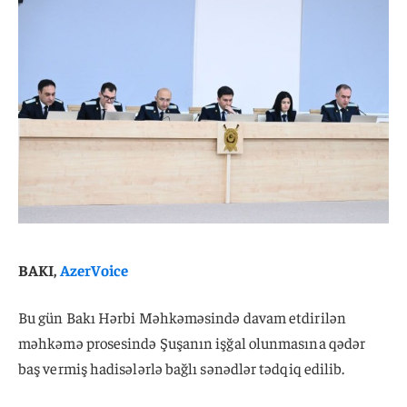
BAKI,
AzerVoice
Bu gün Bakı Hərbi Məhkəməsində davam etdirilən
məhkəmə prosesində Şuşanın işğal olunmasına qədər
baş vermiş hadisələrlə bağlı sənədlər tədqiq edilib.