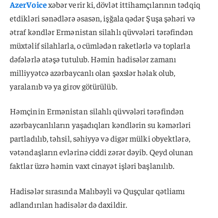
AzerVoice
xəbər verir ki, dövlət ittihamçılarının tədqiq
etdikləri sənədlərə əsasən, işğala qədər Şuşa şəhəri və
ətraf kəndlər Ermənistan silahlı qüvvələri tərəfindən
müxtəlif silahlarla, o cümlədən raketlərlə və toplarla
dəfələrlə atəşə tutulub. Həmin hadisələr zamanı
milliyyətcə azərbaycanlı olan şəxslər həlak olub,
yaralanıb və ya girov götürülüb.
Həmçinin Ermənistan silahlı qüvvələri tərəfindən
azərbaycanlıların yaşadıqları kəndlərin su kəmərləri
partladılıb, təhsil, səhiyyə və digər mülki obyektlərə,
vətəndaşların evlərinə ciddi zərər dəyib. Qeyd olunan
faktlar üzrə həmin vaxt cinayət işləri başlanılıb.
Hadisələr sırasında Malıbəyli və Quşçular qətliamı
adlandırılan hadisələr də daxildir.