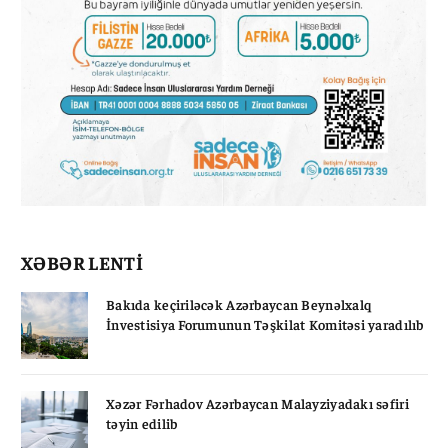
XƏBƏR LENTİ
Bakıda keçiriləcək Azərbaycan Beynəlxalq
İnvestisiya Forumunun Təşkilat Komitəsi yaradılıb
Xəzər Fərhadov Azərbaycan Malayziyadakı səfiri
təyin edilib