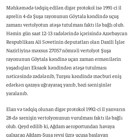
Məhkəmədə tədqiq edilən digər protokol isə 1991-ci il
aprelin 4-də Şuşa rayonunun Göytala kəndində uçuş
zamanı vertolyotun atəşə tutulması faktı ilə bağlı olub.
Həmin gün saat 12-13 radələrində içərisində Azərbaycan
Respublikası Ali Sovetinin deputatları olan Daxili İşlər
Nazirliyinə məxsus 27057 nömrəli vertolyot Şuşa
rayonunun Göytala kəndinə uçan zaman ermənilərin
yaşadıqları Eksaok kəndindən atəşə tutulması
nəticəsində zədələnib, Turşsu kəndində məcburi eniş
edərkən qəzaya uğrayaraq yanıb, bəzi sərnişinlər
yaralanıb.
Elan və tədqiq olunan digər protokol 1992-ci il yanvarın
28-də sərnişin vertolyonunun vurulması faktı ilə bağlı
olub. Qeyd edilib ki, Ağdam aeroportundan havaya
qalxaraq Ağdam-Şuşa reysi üzrə uçuşa başlayan