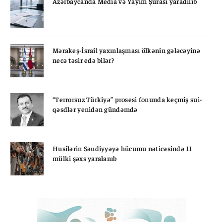
Azərbaycanda Media və Yayım Şurası yaradılıb
Mərakeş-İsrail yaxınlaşması ölkənin gələcəyinə
necə təsir edə bilər?
“Terrorsuz Türkiyə” prosesi fonunda keçmiş sui-
qəsdlər yenidən gündəmdə
Husilərin Səudiyyəyə hücumu nəticəsində 11
mülki şəxs yaralanıb