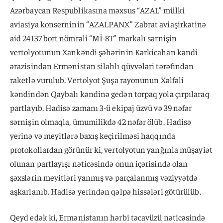
Azərbaycan Respublikasına məxsus “AZAL” mülki
aviasiya konserninin “AZALPANX” Zabrat aviaşirkətinə
aid 24137 bort nömrəli “Mİ-8T” markalı sərnişin
vertolyotunun Xankəndi şəhərinin Kərkicahan kəndi
ərazisindən Ermənistan silahlı qüvvələri tərəfindən
raketlə vurulub. Vertolyot Şuşa rayonunun Xəlfəli
kəndindən Qaybalı kəndinə gedən torpaq yola çırpılaraq
partlayıb. Hadisə zamanı 3-ü ekipaj üzvü və 39 nəfər
sərnişin olmaqla, ümumilikdə 42 nəfər ölüb. Hadisə
yerinə və meyitlərə baxış keçirilməsi haqqında
protokollardan görünür ki, vertolyotun yanğınla müşayiət
olunan partlayışı nəticəsində onun içərisində olan
şəxslərin meyitləri yanmış və parçalanmış vəziyyətdə
aşkarlanıb. Hadisə yerindən qəlpə hissələri götürülüb.
Qeyd edək ki, Ermənistanın hərbi təcavüzü nəticəsində