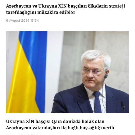
Azərbaycan və Ukrayna XİN başçıları ölkələrin strateji
tərəfdaşlığını müzakirə ediblər
6 Avqust 2026 15:54
Ukrayna XİN başçısı Qara dənizdə həlak olan
Azərbaycan vətəndaşları ilə bağlı başsağlığı verib