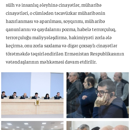
sülh və insanlıq əleyhinə cinayətlər, müharibə
cinayətləri, o cümlədən təcavüzkar müharibənin
hazırlanması və aparılması, soyqırımı, müharibə
qanunlarını və qaydalarını pozma, habelə terrorçuluq,
terrorçuluğu maliyyələşdirmə, hakimiyyəti zorla ələ
keçirmə, onu zorla saxlama və digər çoxsaylı cinayətlər
törətməkdə təqsirləndirilən Ermənistan Respublikasının
vətəndaşlarının məhkəməsi davam etdirilir.