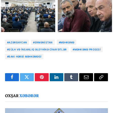
#AZƏRBAYCAN
#ERMƏNISTAN
#MƏHKƏMƏ
#SÜLH VƏ INSANLIQ ƏLEYHINƏ CINAYƏTLƏR
#MƏHKƏMƏ PROSESI
#BAKI HƏRBI MƏHKƏMƏSI
Facebook
Twitter
Pinterest
LinkedIn
Tumblr
Email
Copy
Link
OXŞAR
XƏBƏRƏR