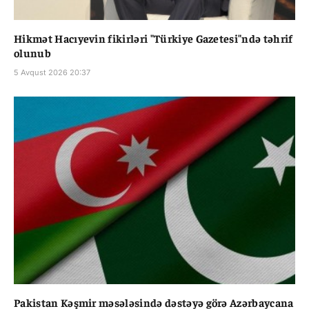
Hikmət Hacıyevin fikirləri "Türkiye Gazetesi"ndə təhrif
olunub
5 Avqust 2026 20:37
Pakistan Kəşmir məsələsində dəstəyə görə Azərbaycana