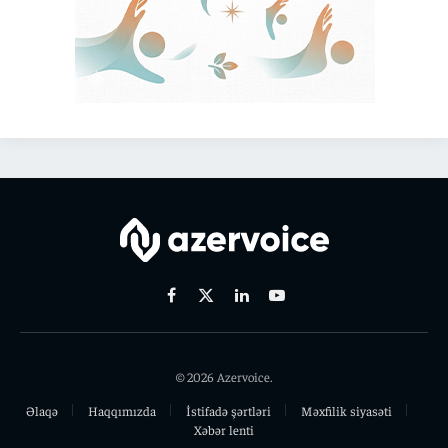
Facebook
X
Linkedin
Youtube
(Twitter)
© 2026 Azervoice.
Əlaqə
Haqqımızda
İstifadə şərtləri
Məxfilik siyasəti
Xəbər lenti