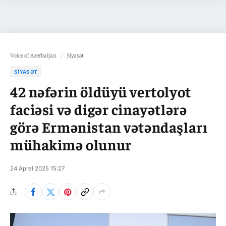
Voice of Azerbaijan
/
Siyasət
SIYASƏT
42 nəfərin öldüyü vertolyot
faciəsi və digər cinayətlərə
görə Ermənistan vətəndaşları
mühakimə olunur
24 Aprel 2025 15:27