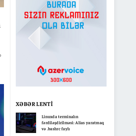
i
b
XƏBƏR LENTİ
Linuxda terminalın
fərdiləşdirilməsi: Alias yaratmaq
və .bashrc faylı