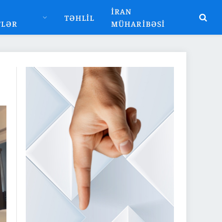
İRAN
TƏHLIL
TLƏR
MÜHARIBƏSI