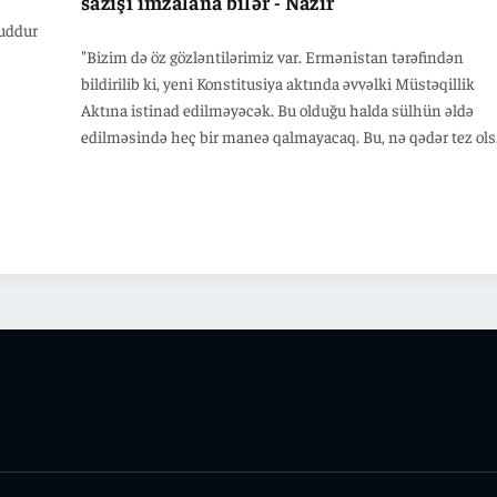
sazişi imzalana bilər - Nazir
cuddur
"Bizim də öz gözləntilərimiz var. Ermənistan tərəfindən
bildirilib ki, yeni Konstitusiya aktında əvvəlki Müstəqillik
Aktına istinad edilməyəcək. Bu olduğu halda sülhün əldə
edilməsində heç bir maneə qalmayacaq. Bu, nə qədər tez ols
bir o qədər yaxşıdır", - deyə o qeyd edib.