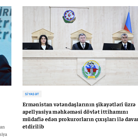
SIYASƏT
Ermənistan vətəndaşlarının şikayətləri üzrə
apellyasiya məhkəməsi dövlət ittihamını
müdafiə edən prokurorların çıxışları ilə dav
etdirilib
ran
siya