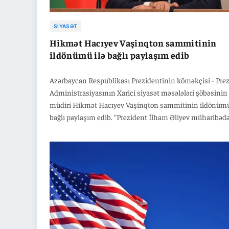
SIYASƏT
Hikmət Hacıyev Vaşinqton sammitinin
ildönümü ilə bağlı paylaşım edib
Azərbaycan Respublikası Prezidentinin köməkçisi - Pre
Administrasiyasının Xarici siyasət məsələləri şöbəsinin
müdiri Hikmət Hacıyev Vaşinqton sammitinin ildönümü
bağlı paylaşım edib. “Prezident İlham Əliyev müharibədə
gəldi, həm də sülhü qazandı! Vaşinqton Sülh Sammitind
il ötür”, - deyə Hikmət Hacıyev "X" sosial şəbəkə hesabı
yazıb.