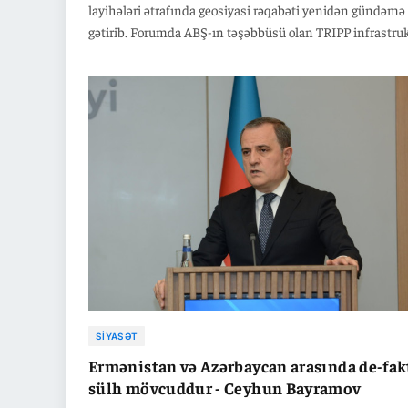
layihələri ətrafında geosiyasi rəqabəti yenidən gündəmə
gətirib. Forumda ABŞ-ın təşəbbüsü olan TRIPP infrastru
layihəsinə qarşı səsləndirilən mövqelər, həmçinin
Azərbaycan və ABŞ-ın iştirakı ilə razılaşdırılmış nəqliyya
kommunikasiyalarının açılmasının ləngidilməsinə yön
çağırışlar diqqət çəkib.
SIYASƏT
Ermənistan və Azərbaycan arasında de-fak
sülh mövcuddur - Ceyhun Bayramov