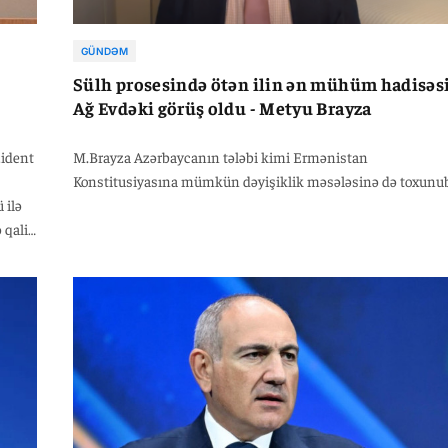
GÜNDƏM
Sülh prosesində ötən ilin ən mühüm hadisəs
Ağ Evdəki görüş oldu - Metyu Brayza
zident
M.Brayza Azərbaycanın tələbi kimi Ermənistan
Konstitusiyasına mümkün dəyişiklik məsələsinə də toxunu
 ilə
 qalib
ən bir
nda