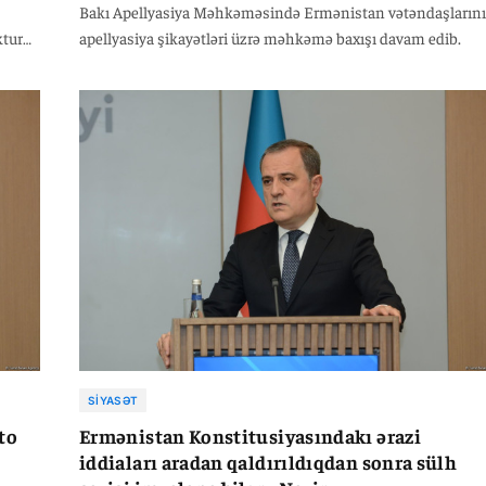
Bakı Apellyasiya Məhkəməsində Ermənistan vətəndaşların
ktur
apellyasiya şikayətləri üzrə məhkəmə baxışı davam edib.
t
ələn
SIYASƏT
to
Ermənistan Konstitusiyasındakı ərazi
iddiaları aradan qaldırıldıqdan sonra sülh