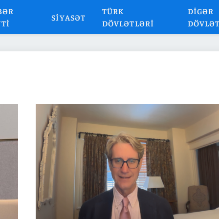
BƏR
TÜRK
DIGƏR
SIYASƏT
NTI
DÖVLƏTLƏRI
DÖVLƏ