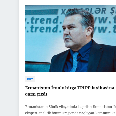
RƏY
Ermənistan İranla birgə TRIPP layihəsinə
qarşı çıxdı
Ermənistanın Sünik vilayətində keçirilən Ermənistan-İ
ekspert-analitik forumu regionda nəqliyyat-kommunika