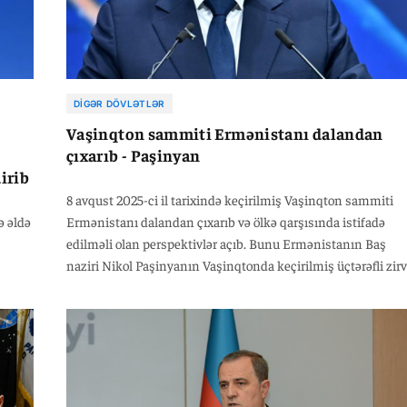
DIGƏR DÖVLƏTLƏR
Vaşinqton sammiti Ermənistanı dalandan
çıxarıb - Paşinyan
irib
8 avqust 2025-ci il tarixində keçirilmiş Vaşinqton sammiti
ə əldə
Ermənistanı dalandan çıxarıb və ölkə qarşısında istifadə
edilməli olan perspektivlər açıb. Bunu Ermənistanın Baş
naziri Nikol Paşinyanın Vaşinqtonda keçirilmiş üçtərəfli zir
görüşünün birinci ildönümü münasibətilə ünvanladığı
müraciətdə bildirib.