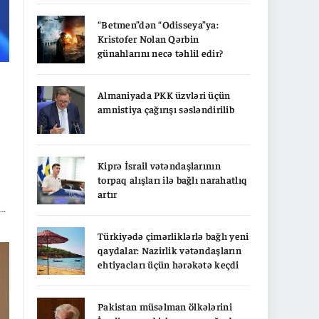
“Betmen”dən “Odisseya”ya:
Kristofer Nolan Qərbin
günahlarını necə təhlil edir?
Almaniyada PKK üzvləri üçün
amnistiya çağırışı səsləndirilib
Kiprə İsrail vətəndaşlarının
torpaq alışları ilə bağlı narahatlıq
artır
və
Türkiyədə çimərliklərlə bağlı yeni
qaydalar: Nazirlik vətəndaşların
ehtiyacları üçün hərəkətə keçdi
Pakistan müsəlman ölkələrini