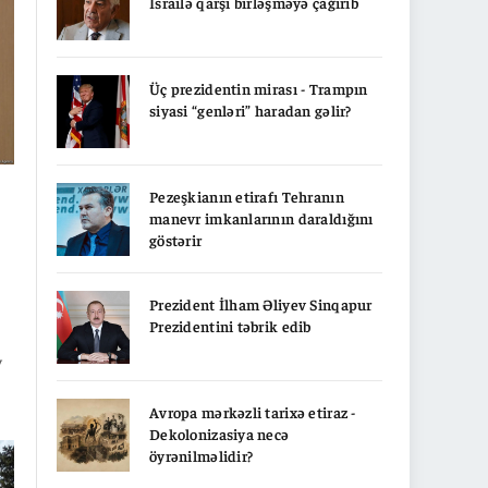
İsrailə qarşı birləşməyə çağırıb
Üç prezidentin mirası - Trampın
siyasi “genləri” haradan gəlir?
Pezeşkianın etirafı Tehranın
manevr imkanlarının daraldığını
göstərir
Prezident İlham Əliyev Sinqapur
Prezidentini təbrik edib
v
Avropa mərkəzli tarixə etiraz -
Dekolonizasiya necə
b.
öyrənilməlidir?