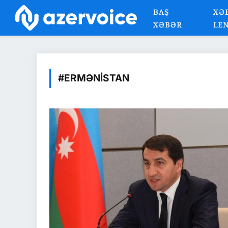
BAŞ
XƏ
XƏBƏR
LE
#ERMƏNISTAN