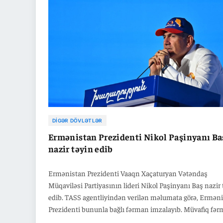
DIGƏR DÖVLƏTLƏR
Ermənistan Prezidenti Nikol Paşinyanı Ba
nazir təyin edib
Ermənistan Prezidenti Vaaqn Xaçaturyan Vətəndaş
Müqaviləsi Partiyasının lideri Nikol Paşinyanı Baş nazir 
edib. TASS agentliyindən verilən məlumata görə, Ermən
Prezidenti bununla bağlı fərman imzalayıb. Müvafiq fə
dövlət başçısının rəsmi saytında dərc olunub.