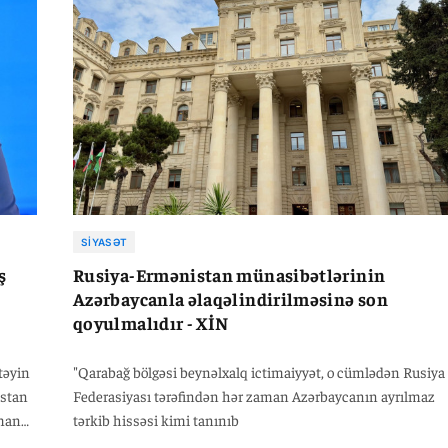
prosesi çərçivəsində Minsk qrupunun ləğvi ilə yanaşı,
etimadın möhkəmləndirilməsi istiqamətində də mühüm
addımlar atılıb.
SIYASƏT
ş
Rusiya-Ermənistan münasibətlərinin
Azərbaycanla əlaqəlindirilməsinə son
qoyulmalıdır - XİN
təyin
"Qarabağ bölgəsi beynəlxalq ictimaiyyət, o cümlədən Rusiya
istan
Federasiyası tərəfindən hər zaman Azərbaycanın ayrılmaz
rman
tərkib hissəsi kimi tanınıb