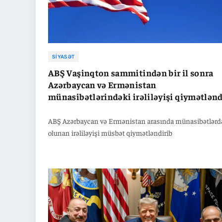
SIYASƏT
ABŞ Vaşinqton sammitindən bir il sonra
Azərbaycan və Ermənistan
münasibətlərindəki irəliləyişi qiymətlənd
ABŞ Azərbaycan və Ermənistan arasında münasibətlərd
olunan irəliləyişi müsbət qiymətləndirib