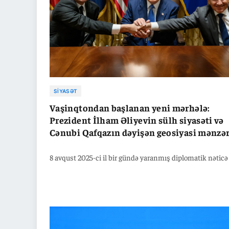
SIYASƏT
Vaşinqtondan başlanan yeni mərhələ:
Prezident İlham Əliyevin sülh siyasəti və
Cənubi Qafqazın dəyişən geosiyasi mənzər
8 avqust 2025-ci il bir gündə yaranmış diplomatik nəticə