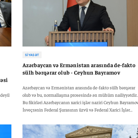
SIYASƏT
Azərbaycan və Ermənistan arasında de-fakto
sülh bərqərar olub - Ceyhun Bayramov
əsi
Azərbaycan və Ermənistan arasında de-fakto sülh bərqərar
 deyil
olub və bu, normallaşma prosesində ən mühüm nailiyyətdir.
Bu fikirləri Azərbaycanın xarici işlər naziri Ceyhun Bayramo
İsveçrənin Federal Şurasının üzvü və Federal Xarici İşlər
Departamentinin rəhbəri, ATƏT-in fəaliyyətdə olan sədri
İqnasio Kassislə bu gün Bakıda keçirilən birgə brifinqdə deyi
Nazir bildirib ki, Azərbaycan-Ermənistan normallaşma