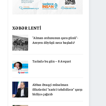
XƏBƏR LENTİ
"Alman ordusunun qara günü"-
Amyen döyüşü necə başladı?
Tarixdə bu gün – 8 Avqust
Abbas Əraqçi müsəlman
ölkələrini "xarici təhdidlərə" qarşı
birliyə çağırıb