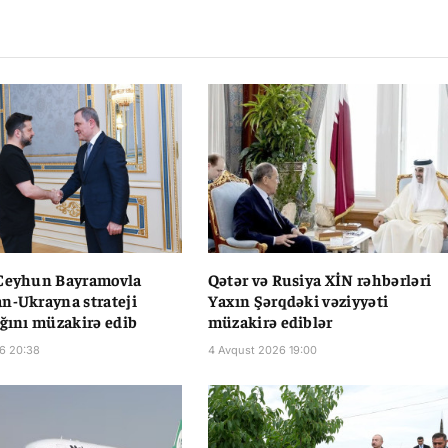
Li
 Ceyhun Bayramovla
Qətər və Rusiya XİN rəhbərləri
n-Ukrayna strateji
Yaxın Şərqdəki vəziyyəti
ığını müzakirə edib
müzakirə ediblər
6 20:38
4 Avqust 2026 19:00