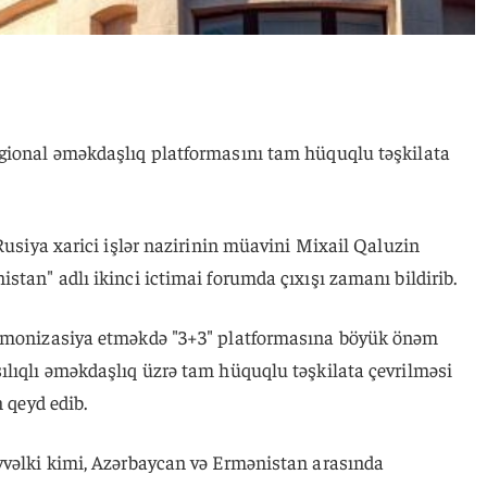
gional əməkdaşlıq platformasını tam hüquqlu təşkilata
 Rusiya xarici işlər nazirinin müavini Mixail Qaluzin
stan" adlı ikinci ictimai forumda çıxışı zamanı bildirib.
armonizasiya etməkdə "3+3" platformasına böyük önəm
ılıqlı əməkdaşlıq üzrə tam hüquqlu təşkilata çevrilməsi
n qeyd edib.
vvəlki kimi, Azərbaycan və Ermənistan arasında