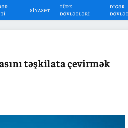
BƏR
TÜRK
DIGƏR
SIYASƏT
NTI
DÖVLƏTLƏRI
DÖVLƏ
asını təşkilata çevirmək