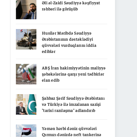
Əli əl-Zaidi Səudiyyə kəşfiyyat
rəhbəri ilə görüşüb
Husilər Məribdə Səudiyyə
Ərəbistanının dəstəklədiyi
qüvvələri vurduqlarını iddia
ediblər
ABŞ İran hakimiyyətinin maliyyə
şəbəkələrinə qarşı yeni tədbirlər
elan edib
Şahbaz Şərif Səudiyyə Ərəbistanı
və Türkiyə ilə imzalanan sazişi
"tarixi razılaşma" adlandırıb
Yəmən hərbi dəniz qüvvələri
Qırmızı dənizdə neft tankerinə