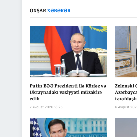
OXŞAR
XƏBƏRƏR
Putin BƏƏ Prezidenti ilə Körfəz və
Zelenski
Ukraynadakı vəziyyəti müzakirə
Azərbayca
edib
tərəfdaşl
7 Avqust 2026 18:25
6 Avqust 202