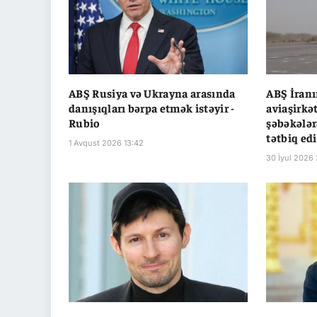
ABŞ Rusiya və Ukrayna arasında
ABŞ İranı
danışıqları bərpa etmək istəyir -
aviaşirkə
Rubio
şəbəkələr
tətbiq ed
1 Avqust 2026 13:42
30 İyul 2026 