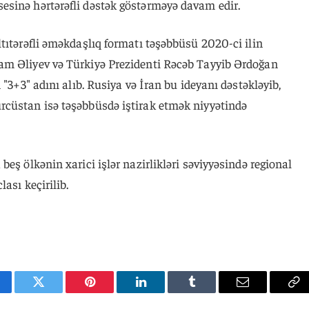
sinə hərtərəfli dəstək göstərməyə davam edir.
tıtərəfli əməkdaşlıq formatı təşəbbüsü 2020-ci ilin
am Əliyev və Türkiyə Prezidenti Rəcəb Tayyib Ərdoğan
 "3+3" adını alıb. Rusiya və İran bu ideyanı dəstəkləyib,
cüstan isə təşəbbüsdə iştirak etmək niyyətində
eş ölkənin xarici işlər nazirlikləri səviyyəsində regional
ası keçirilib.
cebook
Twitter
Pinterest
LinkedIn
Tumblr
Email
Co