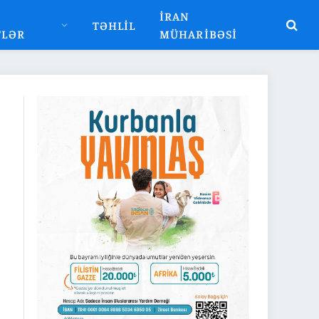
İRAN
TƏHLIL
TLƏR
MÜHARIBƏSI