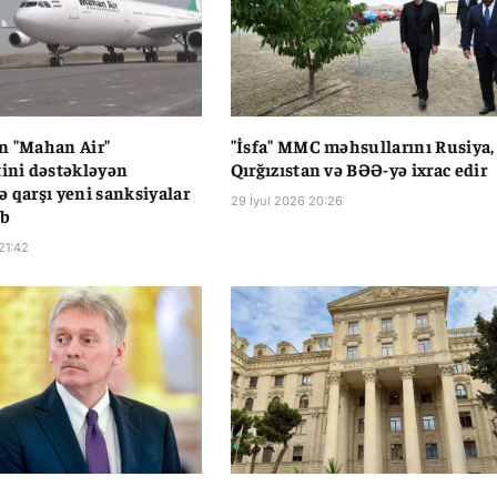
n "Mahan Air"
"İsfa" MMC məhsullarını Rusiya,
tini dəstəkləyən
Qırğızıstan və BƏƏ-yə ixrac edir
ə qarşı yeni sanksiyalar
29 İyul 2026 20:26
ib
21:42