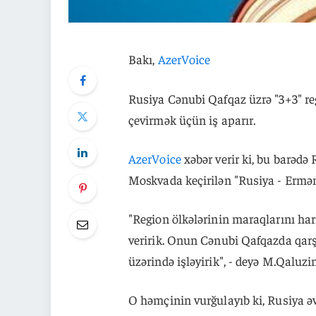
Bakı,
AzerVoice
Rusiya Cənubi Qafqaz üzrə "3+3" re
çevirmək üçün iş aparır.
AzerVoice
xəbər verir ki, bu barədə
Moskvada keçirilən "Rusiya - Erməni
"Region ölkələrinin maraqlarını h
veririk. Onun Cənubi Qafqazda qarş
üzərində işləyirik", - deyə M.Qaluzi
O həmçinin vurğulayıb ki, Rusiya ə