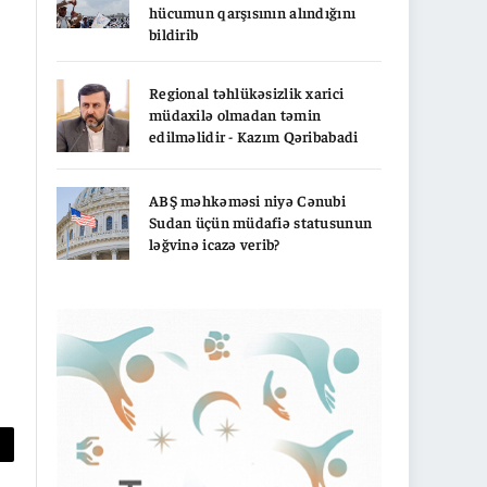
hücumun qarşısının alındığını
bildirib
Regional təhlükəsizlik xarici
müdaxilə olmadan təmin
edilməlidir - Kazım Qəribabadi
ABŞ məhkəməsi niyə Cənubi
Sudan üçün müdafiə statusunun
ləğvinə icazə verib?
py