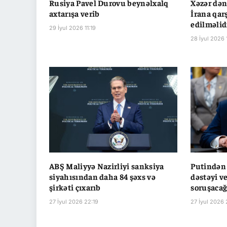
Rusiya Pavel Durovu beynəlxalq
Xəzər də
axtarışa verib
İrana qar
edilməlid
29 İyul 2026 11:19
28 İyul 2026 
ABŞ Maliyyə Nazirliyi sanksiya
Putindən 
siyahısından daha 84 şəxs və
dəstəyi v
şirkəti çıxarıb
soruşaca
27 İyul 2026 22:19
27 İyul 2026 