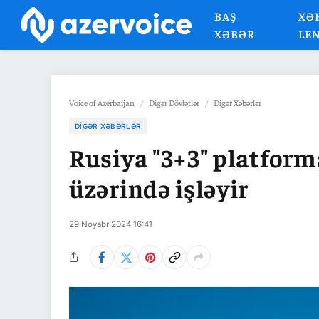
BAŞ
XƏ
XƏBƏR
LE
Voice of Azerbaijan
/
Digər Dövlətlər
/
Digər Xəbərlər
DIGƏR XƏBƏRLƏR
Rusiya "3+3" platform
üzərində işləyir
29 Noyabr 2024 16:41