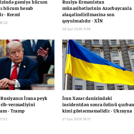
nizində gəmiyə hücum
Rusiya-Ermənistan
şı hücum hesab
münasibətlərinin Azərbaycanla
ir - Kreml
əlaqəlindirilməsinə son
qoyulmalıdır - XİN
18:32
28 İyul 2026 11:39
Rusiyanın İrana peyk
İran Xəzər dənizindəki
erib-vermədiyini
insidentdən sonra özünü qurba
ğam - Tramp
kimi göstərməməlidir - Ukrayna
21:52
27 İyul 2026 19:21