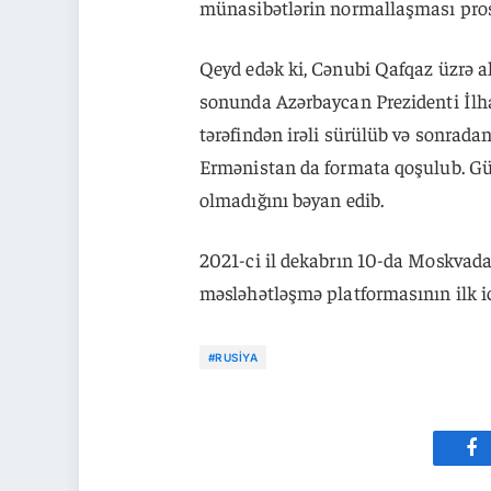
münasibətlərin normallaşması prose
Qeyd edək ki, Cənubi Qafqaz üzrə al
sonunda Azərbaycan Prezidenti İlh
tərəfindən irəli sürülüb və sonradan
Ermənistan da formata qoşulub. Gür
olmadığını bəyan edib.
2021-ci il dekabrın 10-da Moskvada b
məsləhətləşmə platformasının ilk icl
#RUSIYA
Fa