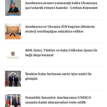
Azərbaycan zərurət yaranacağı halda Ukraynaya
qaz tədarük etməyə hazırdır - Ceyhun Bayramov
Azərbaycan və Ukrayna XİN başçıları ölkələrin
strateji tərəfdaşlığını müzakirə ediblər
BƏƏ, Qətər, Türkiyə və daha 5 ölkədən Qəzza ilə
bağlı birgə bəyanat
İbrahim Kalın Suriyanın xarici işlər naziri ilə
görüşüb
Fəxrəddin İsmayılov Azərbaycanın UNESCO
yanında daimi nümayəndəsi təyin edilib