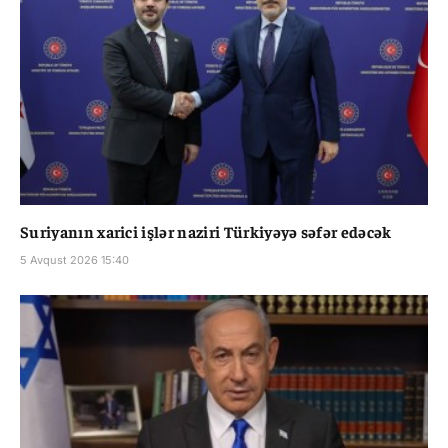
Suriyanın xarici işlər naziri Türkiyəyə səfər edəcək
5 Avqust 2026 15:40