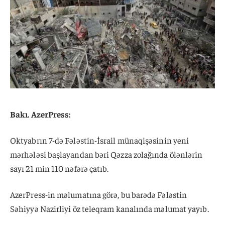
Bakı. AzerPress:
Oktyabrın 7-də Fələstin-İsrail münaqişəsinin yeni
mərhələsi başlayandan bəri Qəzza zolağında ölənlərin
sayı 21 min 110 nəfərə çatıb.
AzerPress-in məlumatına görə, bu barədə Fələstin
Səhiyyə Nazirliyi öz teleqram kanalında məlumat yayıb.