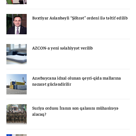
Bəxtiyar Aslanbəyli “Şöhrət” ordeni ilə təltif edilib
AZCON-a yeni səlahiyyət verilib
Azərbaycana idxal olunan qeyri-qida mallarına
nəzarət gücləndirilir
Suriya ordusu İranın son qalasını mühasirəyə
alacaq?