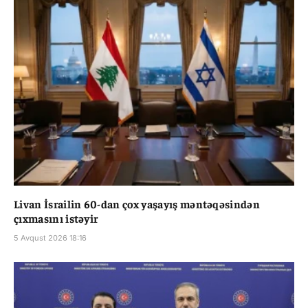
Livan İsrailin 60-dan çox yaşayış məntəqəsindən
çıxmasını istəyir
5 Avqust 2026 18:16