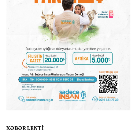
XƏBƏR LENTİ