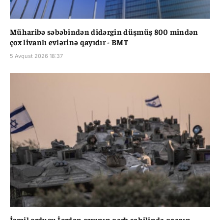
Müharibə səbəbindən didərgin düşmüş 800 mindən
çox livanlı evlərinə qayıdır - BMT
5 Avqust 2026 18:37
İsrail ordusu İordan çayının qərb sahilində qaçqın