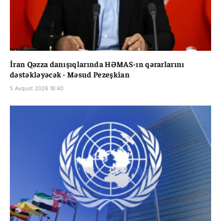
İran Qəzza danışıqlarında HƏMAS-ın qərarlarını
dəstəkləyəcək - Məsud Pezeşkian
5 Avqust 2026 18:40