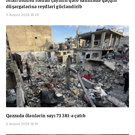
düşərgələrinə reydləri gücləndirib
5 Avqust 2026 18:29
Qəzzada ölənlərin sayı 73 381-ə çatıb
5 Avqust 2026 18:19