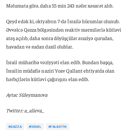
Məlumata görə, daha 55 min 243 nəfər xəsarət alıb.
Qeyd edək ki, oktyabrın 7-də İsrailə hücumlar olunub.
Əvvəlcə Qəzza bölgəsindən reaktiv mərmilərlə kütləvi
atəş açılıb, daha sonra döyüşçülər əraziyə qurudan,
havadan və sudan daxil olublar.
İsrail müharibə vəziyyəti elan edib. Bundan başqa,
İsrailin müdafiə naziri Yoav Qallant ehtiyatda olan
hərbçilərin kütləvi çağırışını elan edib.
Aytac Süleymanova
Twitter: a_alieva_
#QƏZZA
#İSRAIL
#FƏLƏSTIN