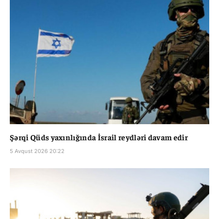
Şərqi Qüds yaxınlığında İsrail reydləri davam edir
5 Avqust 2026 20:22