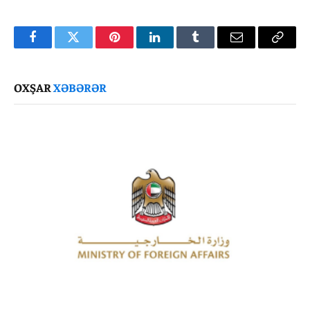
Facebook
Twitter
Pinterest
LinkedIn
Tumblr
Email
Copy
Link
OXŞAR
XƏBƏRƏR