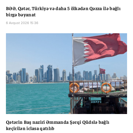
BƏƏ, Qətər, Türkiyə və daha 5 ölkədən Qəzza ilə bağlı
birgə bəyanat
6 Avqust 2026 15:36
Qətərin Baş naziri Əmmanda Şərqi Qüdslə bağlı
keçirilən iclasa qatılıb