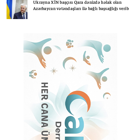
Ukrayna XİN başçısı Qara dənizdə həlak olan
Azərbaycan vətəndaşları ilə bağlı başsağlığı verib