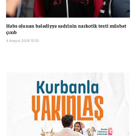
Həbs olunan bələdiyyə sədrinin narkotik testi müsbət
çıxıb
4 Avqust 2026 15:55