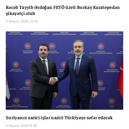
Rəcəb Tayyib Ərdoğan FETÖ üzvü Burkay Karatepedən
şikayətçi olub
5 Avqust 2026 22:35
Suriyanın xarici işlər naziri Türkiyəyə səfər edəcək
5 Avqust 2026 15:40