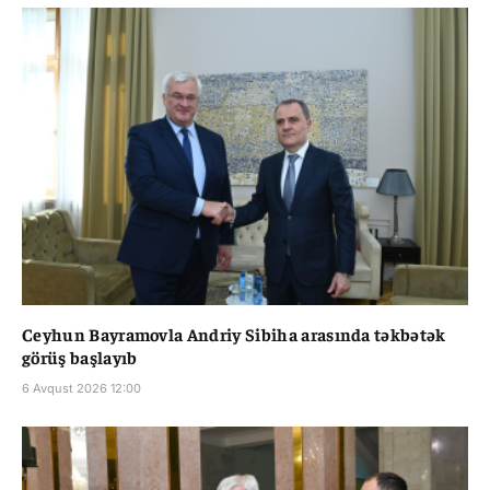
Ceyhun Bayramovla Andriy Sibiha arasında təkbətək
görüş başlayıb
6 Avqust 2026 12:00