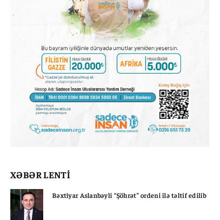
XƏBƏR LENTİ
Bəxtiyar Aslanbəyli “Şöhrət” ordeni ilə təltif edilib