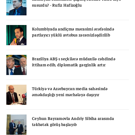
susurdu? - Rufiz Hafizoğlu
Kolumbiyada andiçmə mərasimi ərəfəsində
partlayıcı yüklü avtobus zərərsizləşdirilib
Braziliya ABŞ-ı seçkilərə müdaxilə cəhdində
ittiham edib, diplomatik gərginlik artır
Türkiyə və Azərbaycan media sahəsində
əməkdaşlığı yeni mərhələyə daşıyır
Ceyhun Bayramovla Andriy Sibiha arasında
təkbətək görüş başlayıb