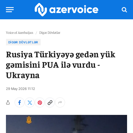
Voice of Azerbaijan
/
Digər Dövlətlər
DIGƏR DÖVLƏTLƏR
Rusiya Türkiyəyə gedən yük
gəmisini PUA ilə vurdu -
Ukrayna
29 May 2026 11:12