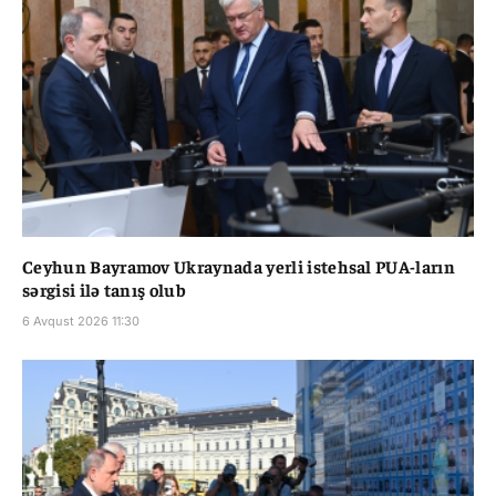
Ceyhun Bayramov Ukraynada yerli istehsal PUA-ların
sərgisi ilə tanış olub
6 Avqust 2026 11:30