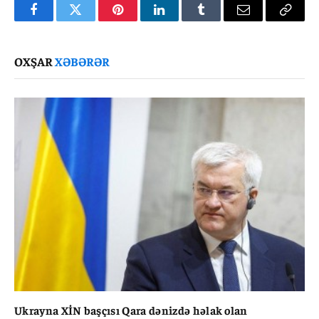
Facebook
Twitter
Pinterest
LinkedIn
Tumblr
Email
Copy
Link
OXŞAR
XƏBƏRƏR
Ukrayna XİN başçısı Qara dənizdə həlak olan