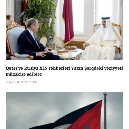
Qətər və Rusiya XİN rəhbərləri Yaxın Şərqdəki vəziyyəti
müzakirə ediblər
4 Avqust 2026 19:00