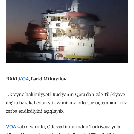
BAKI,
VOA
, Fərid Mikayılov
Ukrayna hakimiyyəti Rusiyanın Qara dənizdə Türkiyəyə
doğru hərəkət edən yük gəmisinə pilotsuz uçuş aparatı ilə
zərbə endirdiyini açıqlayıb.
VOA
xəbər verir ki, Odessa limanından Türkiyəyə yola