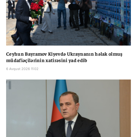
Ceyhun Bayramov Kiyevdə Ukraynanın həlak olmuş
müdafiəçilərinin xatirəsini yad edib
6 Avqust 2026 11:02