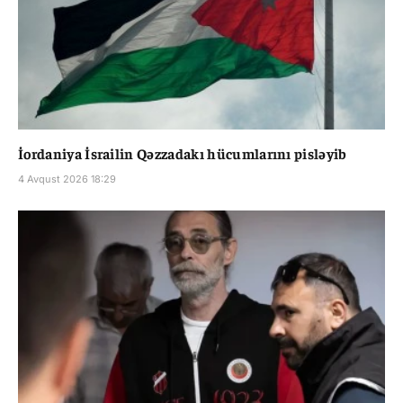
İordaniya İsrailin Qəzzadakı hücumlarını pisləyib
4 Avqust 2026 18:29