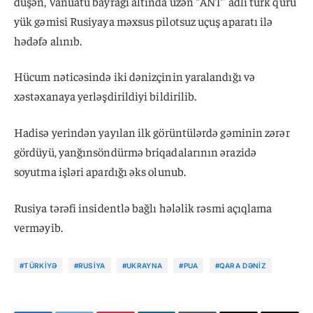
düşən, Vanuatu bayrağı altında üzən “ANT” adlı türk quru
yük gəmisi Rusiyaya məxsus pilotsuz uçuş aparatı ilə
hədəfə alınıb.
Hücum nəticəsində iki dənizçinin yaralandığı və
xəstəxanaya yerləşdirildiyi bildirilib.
Hadisə yerindən yayılan ilk görüntülərdə gəminin zərər
gördüyü, yanğınsöndürmə briqadalarının ərazidə
soyutma işləri apardığı əks olunub.
Rusiya tərəfi insidentlə bağlı hələlik rəsmi açıqlama
verməyib.
#TÜRKIYƏ
#RUSIYA
#UKRAYNA
#PUA
#QARA DƏNIZ