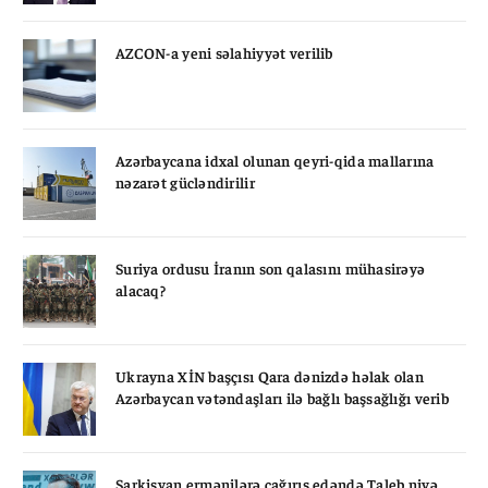
AZCON-a yeni səlahiyyət verilib
Azərbaycana idxal olunan qeyri-qida mallarına
nəzarət gücləndirilir
Suriya ordusu İranın son qalasını mühasirəyə
alacaq?
Ukrayna XİN başçısı Qara dənizdə həlak olan
Azərbaycan vətəndaşları ilə bağlı başsağlığı verib
Sarkisyan ermənilərə çağırış edəndə Taleb niyə