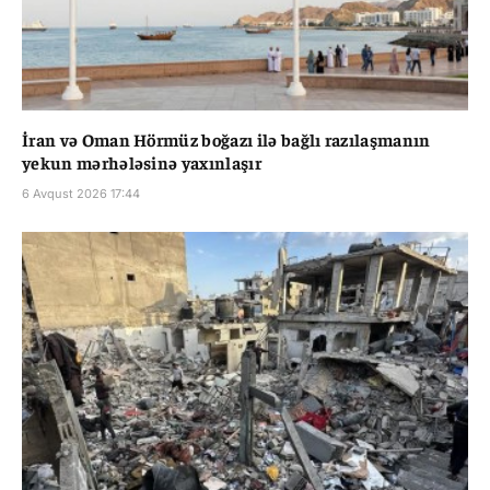
İran və Oman Hörmüz boğazı ilə bağlı razılaşmanın
yekun mərhələsinə yaxınlaşır
6 Avqust 2026 17:44