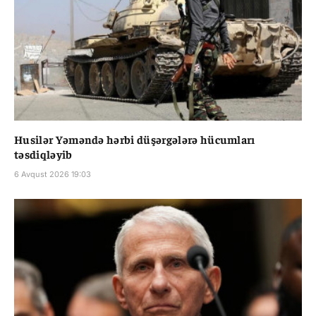
Husilər Yəməndə hərbi düşərgələrə hücumları
təsdiqləyib
6 Avqust 2026 19:03