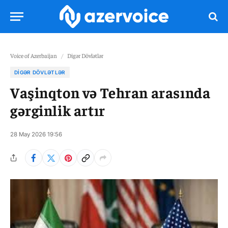
Voice of Azerbaijan
/
Digər Dövlətlər
DIGƏR DÖVLƏTLƏR
Vaşinqton və Tehran arasında
gərginlik artır
28 May 2026 19:56