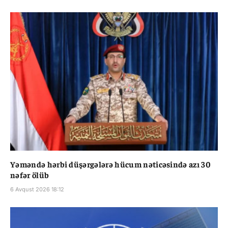
Yəməndə hərbi düşərgələrə hücum nəticəsində azı 30
nəfər ölüb
6 Avqust 2026 18:12