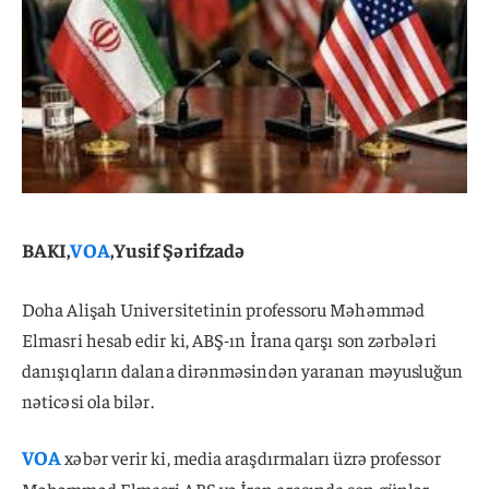
BAKI,
VOA
,Yusif Şərifzadə
Doha Alişah Universitetinin professoru Məhəmməd
Elmasri hesab edir ki, ABŞ-ın İrana qarşı son zərbələri
danışıqların dalana dirənməsindən yaranan məyusluğun
nəticəsi ola bilər.
VOA
xəbər verir ki, media araşdırmaları üzrə professor