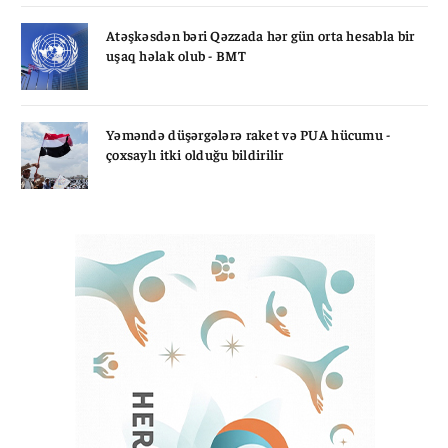
Atəşkəsdən bəri Qəzzada hər gün orta hesabla bir
uşaq həlak olub - BMT
Yəməndə düşərgələrə raket və PUA hücumu -
çoxsaylı itki olduğu bildirilir