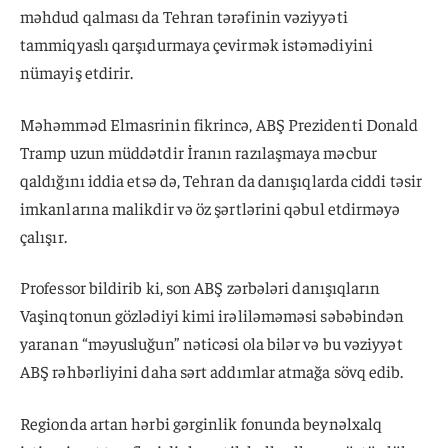
məhdud qalması da Tehran tərəfinin vəziyyəti
tammiqyaslı qarşıdurmaya çevirmək istəmədiyini
nümayiş etdirir.
Məhəmməd Elmasrinin fikrincə, ABŞ Prezidenti Donald
Tramp uzun müddətdir İranın razılaşmaya məcbur
qaldığını iddia etsə də, Tehran da danışıqlarda ciddi təsir
imkanlarına malikdir və öz şərtlərini qəbul etdirməyə
çalışır.
Professor bildirib ki, son ABŞ zərbələri danışıqların
Vaşinqtonun gözlədiyi kimi irəliləməməsi səbəbindən
yaranan “məyusluğun” nəticəsi ola bilər və bu vəziyyət
ABŞ rəhbərliyini daha sərt addımlar atmağa sövq edib.
Regionda artan hərbi gərginlik fonunda beynəlxalq