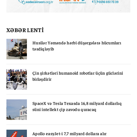
XƏBƏR LENTİ
Husilər Yəməndə hərbi düşərgələrə hücumları
təsdiqləyib
Çin şirkətləri humanoid robotlar üçün güclərini
birləşdirir
SpaceX və Tesla Texasda 16,8 milyard dollarlıq
süni intellekt çip zavodu quracaq
Apollo easyJet-i 7,7 milyard dollara alır