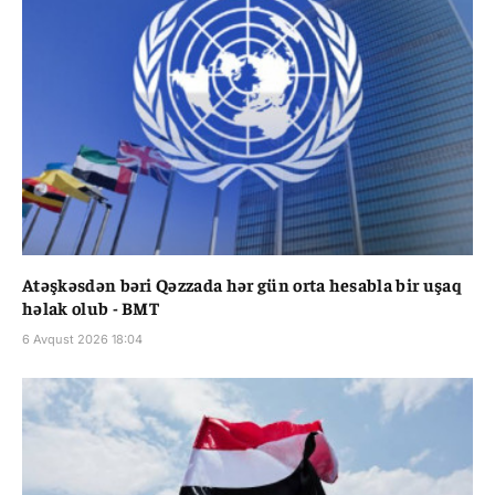
Atəşkəsdən bəri Qəzzada hər gün orta hesabla bir uşaq
həlak olub - BMT
6 Avqust 2026 18:04