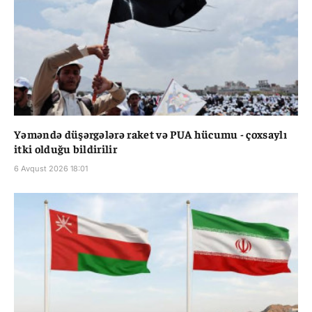
Yəməndə düşərgələrə raket və PUA hücumu - çoxsaylı
itki olduğu bildirilir
6 Avqust 2026 18:01