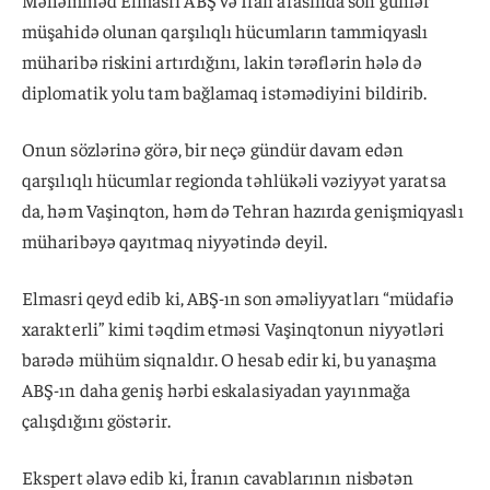
Məhəmməd Elmasri ABŞ və İran arasında son günlər
müşahidə olunan qarşılıqlı hücumların tammiqyaslı
müharibə riskini artırdığını, lakin tərəflərin hələ də
diplomatik yolu tam bağlamaq istəmədiyini bildirib.
Onun sözlərinə görə, bir neçə gündür davam edən
qarşılıqlı hücumlar regionda təhlükəli vəziyyət yaratsa
da, həm Vaşinqton, həm də Tehran hazırda genişmiqyaslı
müharibəyə qayıtmaq niyyətində deyil.
Elmasri qeyd edib ki, ABŞ-ın son əməliyyatları “müdafiə
xarakterli” kimi təqdim etməsi Vaşinqtonun niyyətləri
barədə mühüm siqnaldır. O hesab edir ki, bu yanaşma
ABŞ-ın daha geniş hərbi eskalasiyadan yayınmağa
çalışdığını göstərir.
Ekspert əlavə edib ki, İranın cavablarının nisbətən