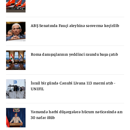
ABŞ Senatında Fauçi əleyhinə səsvermə keçirilib
Roma danışıqlarının yeddinci raundu başa çatıb
İsrail bir gündə Cənubi Livana 113 mərmi atıb -
UNIFIL
Yəməndə hərbi düşərgələrə hücum nəticəsində azı
30 nəfər ölüb