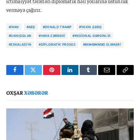
ictimaiyyət tərəfləri diplomatik həll yollarına üstünlük
verməyə çağırır.
#İRAN
#ABŞ
#DONALD TRAMP
#YAXIN ŞƏRQ
#DANIŞIQLAR
#HAVA ZƏRBƏSI
#REGIONAL GƏRGINLIK
#ESKALASIYA
#DIPLOMATIK PROSES
#MƏHƏMMƏD ELMASRI
Facebook
Twitter
Pinterest
LinkedIn
Tumblr
Email
Copy
Link
OXŞAR
XƏBƏRƏR