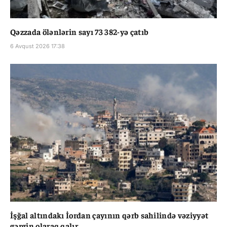
Qəzzada ölənlərin sayı 73 382-yə çatıb
6 Avqust 2026 17:38
İşğal altındakı İordan çayının qərb sahilində vəziyyət
gərgin olaraq qalır