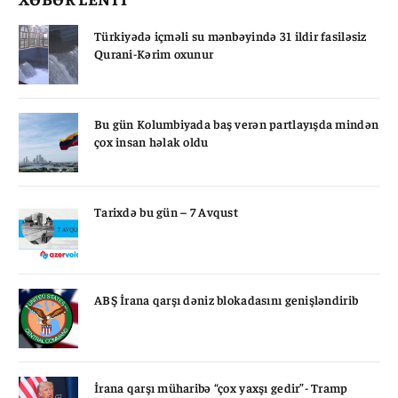
Türkiyədə içməli su mənbəyində 31 ildir fasiləsiz
Qurani-Kərim oxunur
Bu gün Kolumbiyada baş verən partlayışda mindən
çox insan həlak oldu
Tarixdə bu gün – 7 Avqust
ABŞ İrana qarşı dəniz blokadasını genişləndirib
İrana qarşı müharibə “çox yaxşı gedir”- Tramp