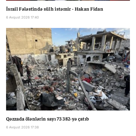
İsrail Fələstində sülh istəmir - Hakan Fidan
6 Avqust 2026 17:40
Qəzzada ölənlərin sayı 73 382-yə çatıb
6 Avqust 2026 17:38