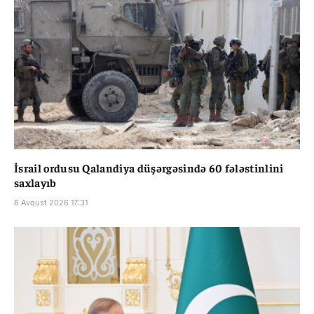
İsrail ordusu Qalandiya düşərgəsində 60 fələstinlini
saxlayıb
6 Avqust 2026 17:31