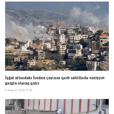
İşğal altındakı İordan çayının qərb sahilində vəziyyət
gərgin olaraq qalır
6 Avqust 2026 17:35