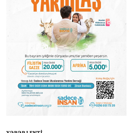
XƏBƏR LENTİ