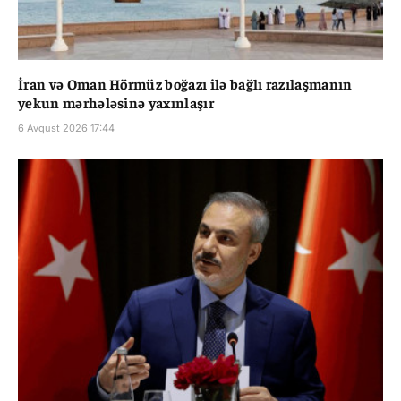
İran və Oman Hörmüz boğazı ilə bağlı razılaşmanın
yekun mərhələsinə yaxınlaşır
6 Avqust 2026 17:44