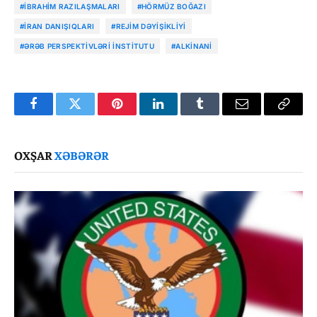
#İBRAHIM RAZILAŞMALARI
#HÖRMÜZ BOĞAZI
#İRAN DANIŞIQLARI
#REJIM DƏYIŞIKLIYI
#ƏRƏB PERSPEKTIVLƏRI İNSTITUTU
#ALKINANI
Facebook
Twitter
Pinterest
LinkedIn
Tumblr
Email
Copy
Link
OXŞAR
XƏBƏRƏR