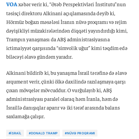
VOA
xəbər verir ki, “Ərəb Perspektivləri İnstitutu”nun
təsisçi direktoru Alkinani açıqlamasında deyib ki,
Hörmüz boğazı məsələsi İranın nüvə proqramı və rejim
dəyişikliyi müzakirələrindən diqqəti yayındırdığı kimi,
Trampın yanaşması da ABŞ administrasiyasına
ictimaiyyət qarşısında “simvolik uğur” kimi təqdim edə
biləcəyi əlavə gündəm yaradır.
Alkinani bildirib ki, bu yanaşma İsrail tərəfinə də əlavə
arqument verir, çünki ölkə daxilində razılaşmaya qarşı
çıxan mövqelər mövcuddur. O vurğulayıb ki, ABŞ
administrasiyası paralel olaraq həm İranla, həm də
İsraillə danışıqlar aparır və iki tərəf arasında balans
saxlamağa çalışır.
#İSRAIL
#DONALD TRAMP
#NÜVƏ PROQRAMI