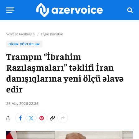
Voice of Azerbaijan
/
Digər Dövlətlər
DIGƏR DÖVLƏTLƏR
Trampın “İbrahim
Razılaşmaları” təklifi İran
danışıqlarına yeni ölçü əlavə
edir
25 May 2026 22:36