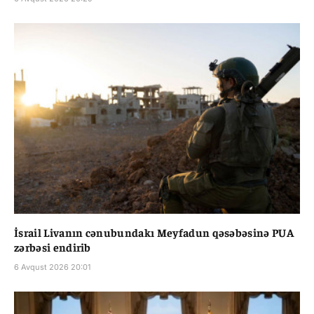
İsrail Livanın cənubundakı Meyfadun qəsəbəsinə PUA
zərbəsi endirib
6 Avqust 2026 20:01