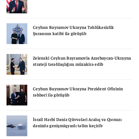
Ceyhun Bayramov Ukrayna Təhlükəsizlik
Şurasının katibi ilə görüşüb
Zelenski Ceyhun Bayramovla Azərbaycan-Ukrayna
strateji tərəfdaşlığını müzakirə edib
Ceyhun Bayramov Ukrayna Prezident Ofisinin
rəhbəri ilə görüşüb
İsrail Hərbi Dəniz Qüvvələri Aralıq və Qırmızı
dənizdə genişmiqyaslı təlim keçirib