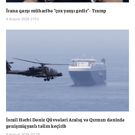
İrana qarşı müharibə “çox yaxşı gedir”- Tramp
6 Avqust 2026 21:53
İsrail Hərbi Dəniz Qüvvələri Aralıq və Qırmızı dənizdə
genişmiqyaslı təlim keçirib
6 Avqust 2026 20:29