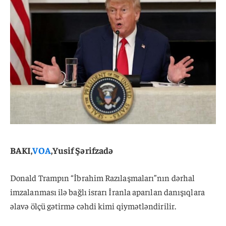
BAKI,
VOA
,Yusif Şərifzadə
Donald Trampın “İbrahim Razılaşmaları”nın dərhal
imzalanması ilə bağlı israrı İranla aparılan danışıqlara
əlavə ölçü gətirmə cəhdi kimi qiymətləndirilir.