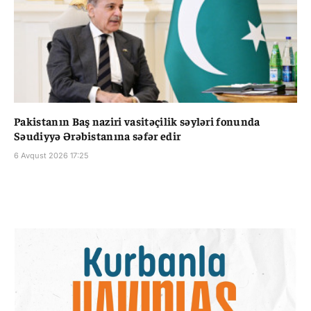
Pakistanın Baş naziri vasitəçilik səyləri fonunda
Səudiyyə Ərəbistanına səfər edir
6 Avqust 2026 17:25