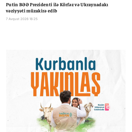
Putin BƏƏ Prezidenti ilə Körfəz və Ukraynadakı
vəziyyəti müzakirə edib
7 Avqust 2026 18:25