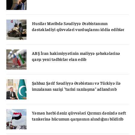
Husilər Məribdə Səudiyyə Ərəbistanının
dəstəklədiyi qüvvələri vurduqlarını iddia ediblər
ABŞ İran hakimiyyətinin maliyyə şəbəkələrinə
qarşı yeni tədbirlər elan edib
Şahbaz Şərif Səudiyyə Ərəbistanı və Türkiyə ilə
imzalanan sazişi "tarixi razılaşma" adlandırıb
Yəmən hərbi dəniz qüvvələri Qırmızı dənizdə neft
tankerinə hücumun qarşısının alındığını bildirib