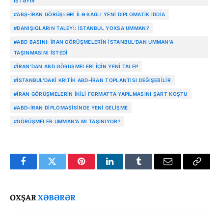
ISTƏYIR
#ABŞ–İRAN GÖRÜŞLƏRI ILƏ BAĞLI YENI DIPLOMATIK IDDIA
#DANIŞIQLARIN TALEYI: İSTANBUL YOXSA UMMAN?
#ABD BASINI: İRAN GÖRÜŞMELERIN İSTANBUL’DAN UMMAN’A
TAŞINMASINI ISTEDI
#İRAN’DAN ABD GÖRÜŞMELERI IÇIN YENI TALEP
#İSTANBUL’DAKI KRITIK ABD–İRAN TOPLANTISI DEĞIŞEBILIR
#İRAN GÖRÜŞMELERIN IKILI FORMATTA YAPILMASINI ŞART KOŞTU
#ABD–İRAN DIPLOMASISINDE YENI GELIŞME
#GÖRÜŞMELER UMMAN’A MI TAŞINIYOR?
Facebook
Twitter
Pinterest
LinkedIn
Tumblr
Email
Copy
Link
OXŞAR
XƏBƏRƏR