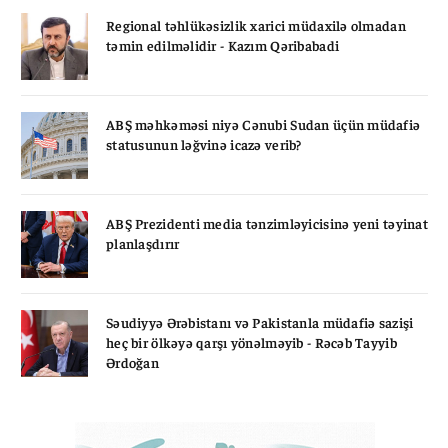
Regional təhlükəsizlik xarici müdaxilə olmadan
təmin edilməlidir - Kazım Qəribabadi
ABŞ məhkəməsi niyə Cənubi Sudan üçün müdafiə
statusunun ləğvinə icazə verib?
ABŞ Prezidenti media tənzimləyicisinə yeni təyinat
planlaşdırır
Səudiyyə Ərəbistanı və Pakistanla müdafiə sazişi
heç bir ölkəyə qarşı yönəlməyib - Rəcəb Tayyib
Ərdoğan