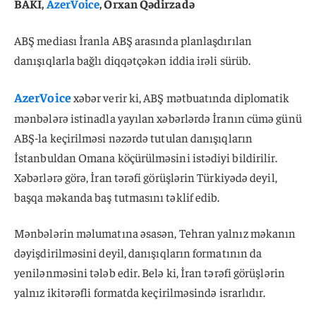
BAKI,
AzerVoice
, Orxan Qədirzadə
ABŞ mediası İranla ABŞ arasında planlaşdırılan
danışıqlarla bağlı diqqətçəkən iddia irəli sürüb.
AzerVoice
xəbər verir ki, ABŞ mətbuatında diplomatik
mənbələrə istinadla yayılan xəbərlərdə İranın cümə günü
ABŞ-la keçirilməsi nəzərdə tutulan danışıqların
İstanbuldan Omana köçürülməsini istədiyi bildirilir.
Xəbərlərə görə, İran tərəfi görüşlərin Türkiyədə deyil,
başqa məkanda baş tutmasını təklif edib.
Mənbələrin məlumatına əsasən, Tehran yalnız məkanın
dəyişdirilməsini deyil, danışıqların formatının da
yenilənməsini tələb edir. Belə ki, İran tərəfi görüşlərin
yalnız ikitərəfli formatda keçirilməsində israrlıdır.