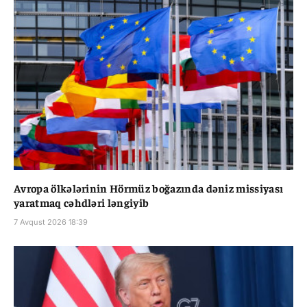
Avropa ölkələrinin Hörmüz boğazında dəniz missiyası
yaratmaq cəhdləri ləngiyib
7 Avqust 2026 18:39