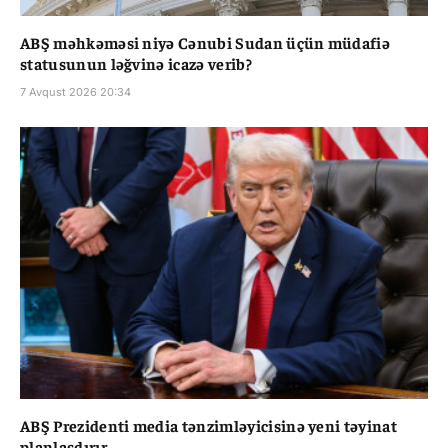
ABŞ məhkəməsi niyə Cənubi Sudan üçün müdafiə
statusunun ləğvinə icazə verib?
7 Avqust 2026 20:34
ABŞ Prezidenti media tənzimləyicisinə yeni təyinat
planlaşdırır