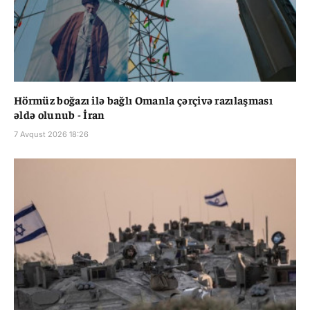
Hörmüz boğazı ilə bağlı Omanla çərçivə razılaşması
əldə olunub - İran
7 Avqust 2026 18:26