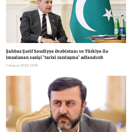
Şahbaz Şərif Səudiyyə Ərəbistanı və Türkiyə ilə
imzalanan sazişi "tarixi razılaşma" adlandırıb
7 Avqust 2026 21:08