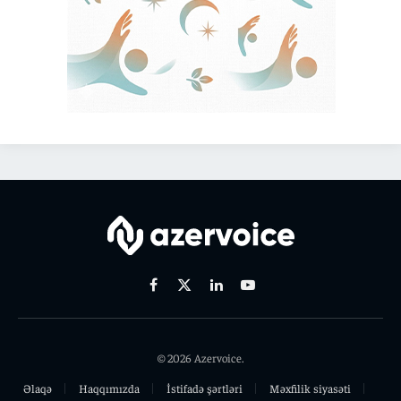
Facebook
X
Linkedin
Youtube
(Twitter)
© 2026 Azervoice.
Əlaqə
Haqqımızda
İstifadə şərtləri
Məxfilik siyasəti