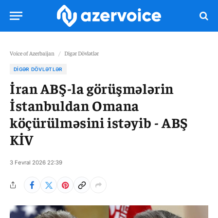
Voice of Azerbaijan
/
Digər Dövlətlər
DIGƏR DÖVLƏTLƏR
İran ABŞ-la görüşmələrin
İstanbuldan Omana
köçürülməsini istəyib - ABŞ
KİV
3 Fevral 2026 22:39