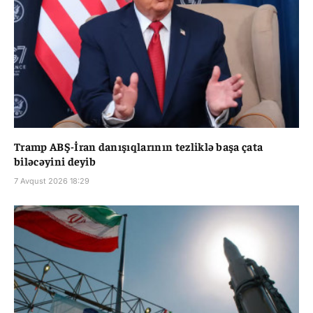
Tramp ABŞ-İran danışıqlarının tezliklə başa çata
biləcəyini deyib
7 Avqust 2026 18:29