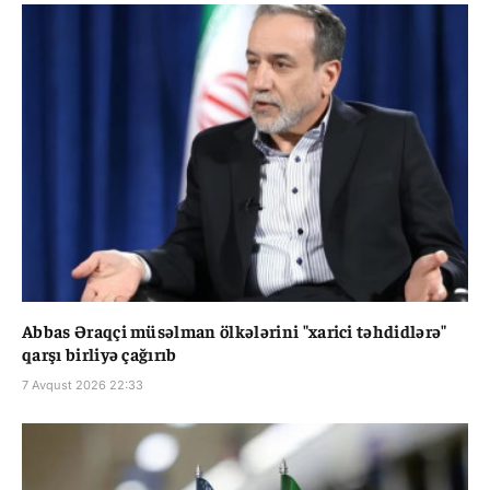
Abbas Əraqçi müsəlman ölkələrini "xarici təhdidlərə"
qarşı birliyə çağırıb
7 Avqust 2026 22:33