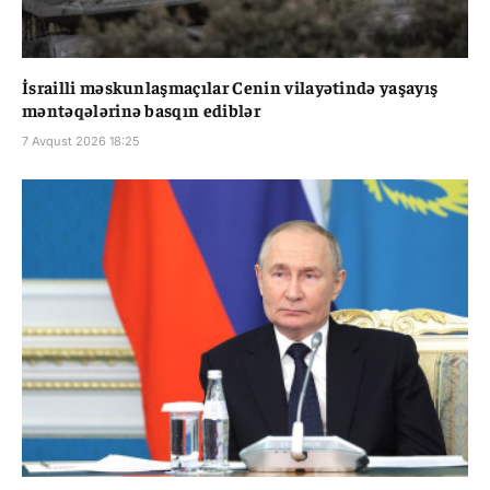
İsrailli məskunlaşmaçılar Cenin vilayətində yaşayış
məntəqələrinə basqın ediblər
7 Avqust 2026 18:25