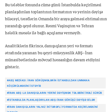
Bu tələblər fonunda cümə günü İstanbulda keçirilməsi
planlaşdırılan toplantının formatının və yerinin dəyişə
biləcəyi, tərəflərin Omanda bir araya gəlməsi ehtimalının
yarandığı qeyd olunur. Rəsmi Vaşinqton və Tehran
hələlik məsələ ilə bağlı açıqlama verməyib.
Analitiklərin fikrincə, danışıqların yeri və formatı
ətrafında yaranan bu qeyri-müəyyənlik ABŞ–İran
münasibətlərində mövcud həssaslığın davam etdiyini
göstərir.
#ABŞ MEDIASI: İRAN GÖRÜŞMƏLƏRIN İSTANBULDAN UMMANA
KÖÇÜRÜLMƏSINI ISTƏYIB
#İRAN ABŞ-LA DANIŞIQLARIN YERINI DƏYIŞMƏK TƏLƏBINI IRƏLI SÜRÜB
#İSTANBULDA PLANLAŞDIRILAN ABŞ–İRAN GÖRÜŞÜ DƏYIŞƏ BILƏR
#İRAN DANIŞIQLARIN YALNIZ IKITƏRƏFLI FORMATDA KEÇIRILMƏSINI