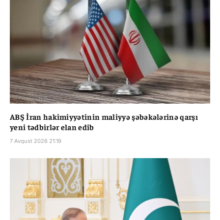
ABŞ İran hakimiyyətinin maliyyə şəbəkələrinə qarşı
yeni tədbirlər elan edib
7 Avqust 2026 21:19