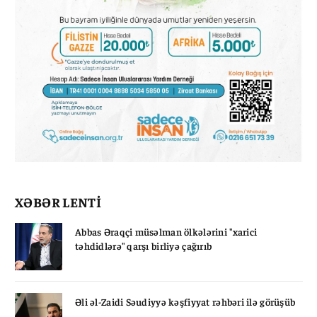
XƏBƏR LENTİ
Abbas Əraqçi müsəlman ölkələrini "xarici
təhdidlərə" qarşı birliyə çağırıb
Əli əl-Zaidi Səudiyyə kəşfiyyat rəhbəri ilə görüşüb