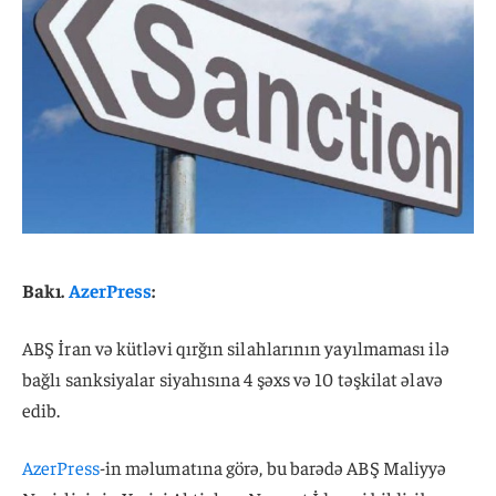
Bakı.
AzerPress
:
ABŞ İran və kütləvi qırğın silahlarının yayılmaması ilə
bağlı sanksiyalar siyahısına 4 şəxs və 10 təşkilat əlavə
edib.
AzerPress
-in məlumatına görə, bu barədə ABŞ Maliyyə