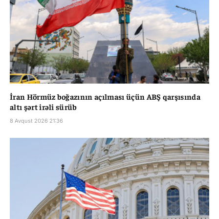
İran Hörmüz boğazının açılması üçün ABŞ qarşısında
altı şərt irəli sürüb
8 Avqust 2026 21:36