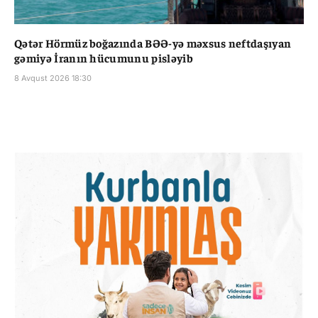
Qətər Hörmüz boğazında BƏƏ-yə məxsus neftdaşıyan
gəmiyə İranın hücumunu pisləyib
8 Avqust 2026 18:30