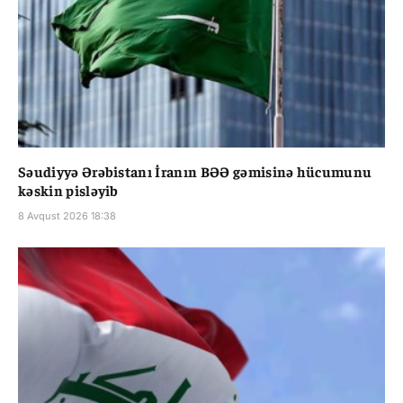
Səudiyyə Ərəbistanı İranın BƏƏ gəmisinə hücumunu
kəskin pisləyib
8 Avqust 2026 18:38