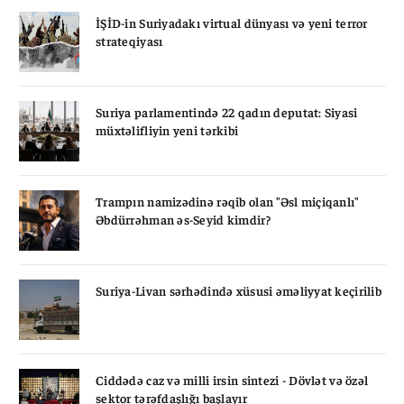
İŞİD-in Suriyadakı virtual dünyası və yeni terror
strateqiyası
Suriya parlamentində 22 qadın deputat: Siyasi
müxtəlifliyin yeni tərkibi
Trampın namizədinə rəqib olan "Əsl miçiqanlı"
Əbdürrəhman əs-Seyid kimdir?
Suriya-Livan sərhədində xüsusi əməliyyat keçirilib
Ciddədə caz və milli irsin sintezi - Dövlət və özəl
sektor tərəfdaşlığı başlayır