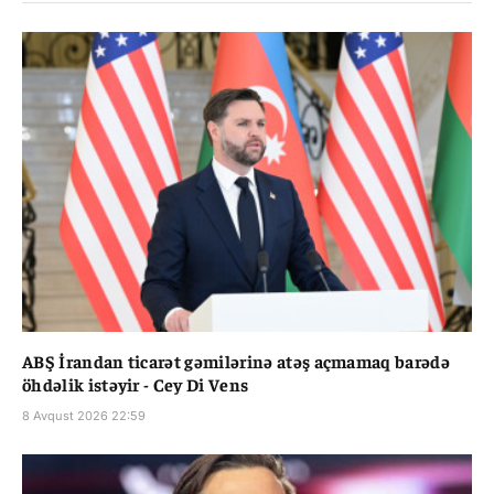
ABŞ İrandan ticarət gəmilərinə atəş açmamaq barədə
öhdəlik istəyir - Cey Di Vens
8 Avqust 2026 22:59