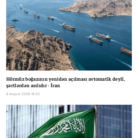
Hörmüz boğazının yenidən açılması avtomatik deyil,
şərtlərdən asılıdır - İran
8 Avqust 2026 19:20