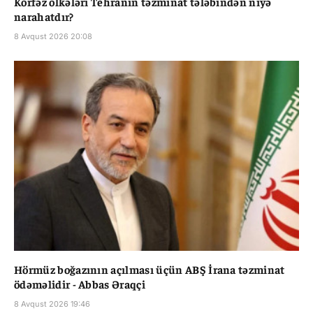
Körfəz ölkələri Tehranın təzminat tələbindən niyə
narahatdır?
8 Avqust 2026 20:08
Hörmüz boğazının açılması üçün ABŞ İrana təzminat
ödəməlidir - Abbas Əraqçi
8 Avqust 2026 19:46