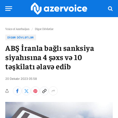
Voice of Azerbaijan
/
Digər Dövlətlər
DIGƏR DÖVLƏTLƏR
ABŞ İranla bağlı sanksiya
siyahısına 4 şəxs və 10
təşkilatı əlavə edib
20 Dekabr 2023 05:58