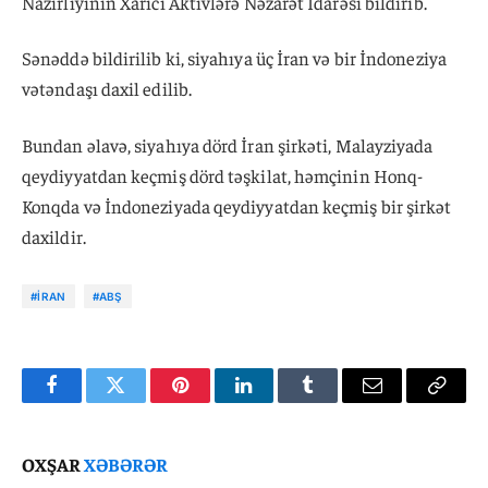
Nazirliyinin Xarici Aktivlərə Nəzarət İdarəsi bildirib.
Sənəddə bildirilib ki, siyahıya üç İran və bir İndoneziya
vətəndaşı daxil edilib.
Bundan əlavə, siyahıya dörd İran şirkəti, Malayziyada
qeydiyyatdan keçmiş dörd təşkilat, həmçinin Honq-
Konqda və İndoneziyada qeydiyyatdan keçmiş bir şirkət
daxildir.
#İRAN
#ABŞ
Facebook
Twitter
Pinterest
LinkedIn
Tumblr
Email
Copy
Link
OXŞAR
XƏBƏRƏR