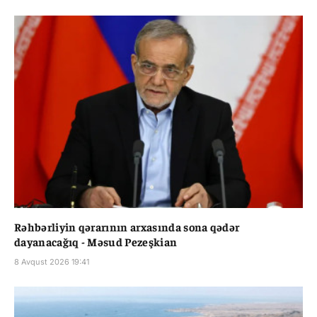
Rəhbərliyin qərarının arxasında sona qədər
dayanacağıq - Məsud Pezeşkian
8 Avqust 2026 19:41