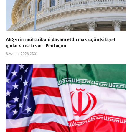
ABŞ-nin müharibəni davam etdirmək üçün kifayət
qədər sursatı var - Pentaqon
8 Avqust 2026 21:01