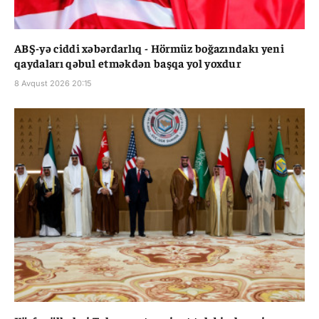
ABŞ-yə ciddi xəbərdarlıq - Hörmüz boğazındakı yeni
qaydaları qəbul etməkdən başqa yol yoxdur
8 Avqust 2026 20:15