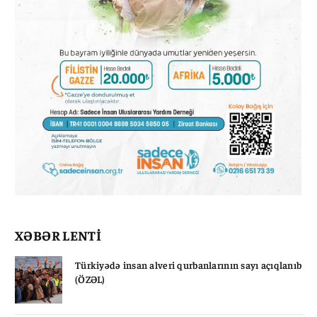
XƏBƏR LENTİ
Türkiyədə insan alveri qurbanlarının sayı açıqlanıb
(ÖZƏL)