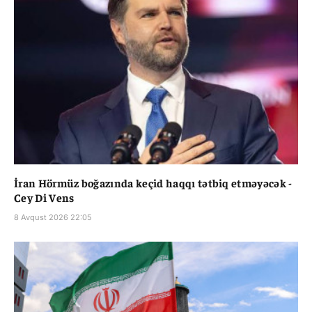
İran Hörmüz boğazında keçid haqqı tətbiq etməyəcək -
Cey Di Vens
8 Avqust 2026 22:05