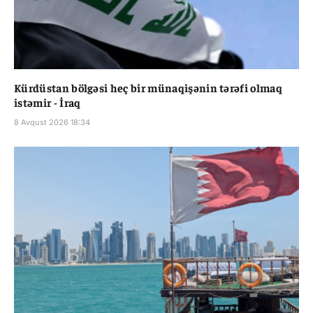
Kürdüstan bölgəsi heç bir münaqişənin tərəfi olmaq
istəmir - İraq
8 Avqust 2026 18:34