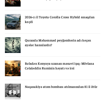
2026-cı il Toyota Corolla Cross Hybrid sınaqdan
keçdi
Quranda Məhəmməd peyğəmbərin adı keçən
ayələr hansılardır?
Bəlxdən Konyaya uzanan mənəvi işıq: Mövlana
Cəlaləddin Ruminin həyatı və irsi
Naqasakiyə atom bombası atılmasından 81 il ötür