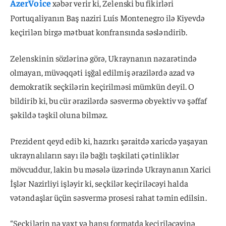
AzerVoice
xəbər verir ki, Zelenski bu fikirləri
Portuqaliyanın Baş naziri Luís Montenegro ilə Kiyevdə
keçirilən birgə mətbuat konfransında səsləndirib.
Zelenskinin sözlərinə görə, Ukraynanın nəzarətində
olmayan, müvəqqəti işğal edilmiş ərazilərdə azad və
demokratik seçkilərin keçirilməsi mümkün deyil. O
bildirib ki, bu cür ərazilərdə səsvermə obyektiv və şəffaf
şəkildə təşkil oluna bilməz.
Prezident qeyd edib ki, hazırkı şəraitdə xaricdə yaşayan
ukraynalıların sayı ilə bağlı təşkilati çətinliklər
mövcuddur, lakin bu məsələ üzərində Ukraynanın Xarici
İşlər Nazirliyi işləyir ki, seçkilər keçiriləcəyi halda
vətəndaşlar üçün səsvermə prosesi rahat təmin edilsin.
“Seçkilərin nə vaxt və hansı formatda keçiriləcəyinə