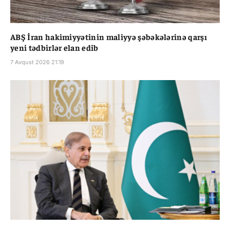
ABŞ İran hakimiyyətinin maliyyə şəbəkələrinə qarşı
yeni tədbirlər elan edib
7 Avqust 2026 21:19