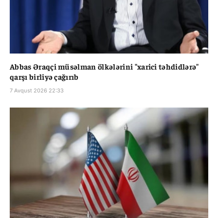
Abbas Əraqçi müsəlman ölkələrini "xarici təhdidlərə"
qarşı birliyə çağırıb
7 Avqust 2026 22:33