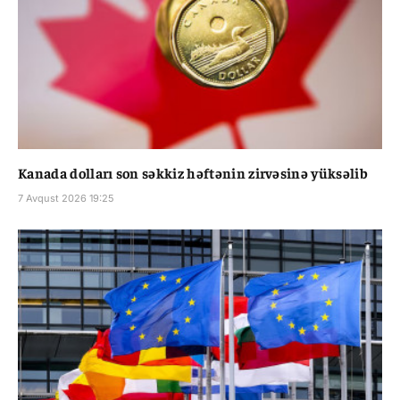
Kanada dolları son səkkiz həftənin zirvəsinə yüksəlib
7 Avqust 2026 19:25