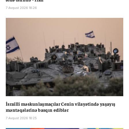
7 Avqust 2026 18:26
İsrailli məskunlaşmaçılar Cenin vilayətində yaşayış
məntəqələrinə basqın ediblər
7 Avqust 2026 18:25