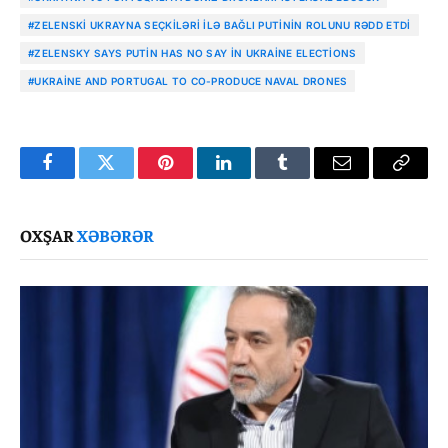
#ZELENSKI UKRAYNA SEÇKILƏRI ILƏ BAĞLI PUTININ ROLUNU RƏDD ETDI
#ZELENSKY SAYS PUTIN HAS NO SAY IN UKRAINE ELECTIONS
#UKRAINE AND PORTUGAL TO CO-PRODUCE NAVAL DRONES
Facebook
Twitter
Pinterest
LinkedIn
Tumblr
Email
Copy
Link
OXŞAR
XƏBƏRƏR