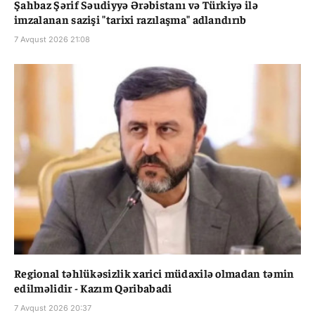
Şahbaz Şərif Səudiyyə Ərəbistanı və Türkiyə ilə
imzalanan sazişi "tarixi razılaşma" adlandırıb
7 Avqust 2026 21:08
Regional təhlükəsizlik xarici müdaxilə olmadan təmin
edilməlidir - Kazım Qəribabadi
7 Avqust 2026 20:37