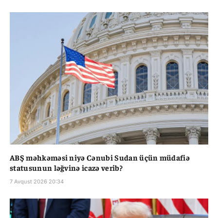
ABŞ məhkəməsi niyə Cənubi Sudan üçün müdafiə
statusunun ləğvinə icazə verib?
7 Avqust 2026 20:34