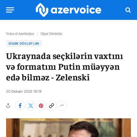
Voice of Azerbaijan
/
Digər Dövlətlər
DIGƏR DÖVLƏTLƏR
Ukraynada seçkilərin vaxtını
və formatını Putin müəyyən
edə bilməz - Zelenski
20 Dekabr 2025 18:19