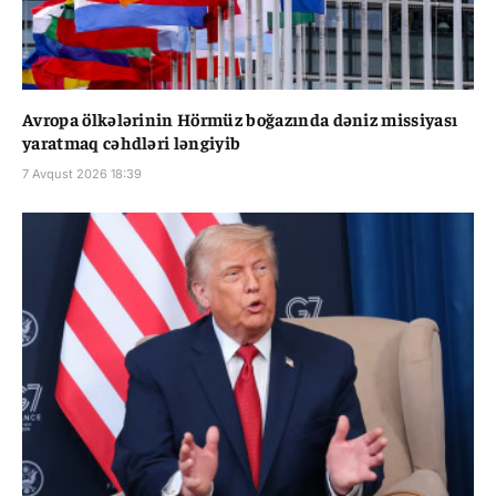
Avropa ölkələrinin Hörmüz boğazında dəniz missiyası
yaratmaq cəhdləri ləngiyib
7 Avqust 2026 18:39