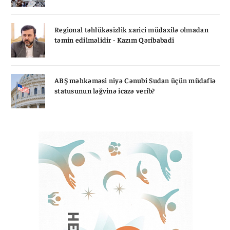
Regional təhlükəsizlik xarici müdaxilə olmadan
təmin edilməlidir - Kazım Qəribabadi
ABŞ məhkəməsi niyə Cənubi Sudan üçün müdafiə
statusunun ləğvinə icazə verib?