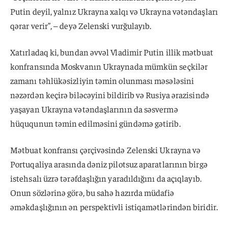
Putin deyil, yalnız Ukrayna xalqı və Ukrayna vətəndaşları
qərar verir”, – deyə Zelenski vurğulayıb.
Xatırladaq ki, bundan əvvəl Vladimir Putin illik mətbuat
konfransında Moskvanın Ukraynada mümkün seçkilər
zamanı təhlükəsizliyin təmin olunması məsələsini
nəzərdən keçirə biləcəyini bildirib və Rusiya ərazisində
yaşayan Ukrayna vətəndaşlarının da səsvermə
hüququnun təmin edilməsini gündəmə gətirib.
Mətbuat konfransı çərçivəsində Zelenski Ukrayna və
Portuqaliya arasında dəniz pilotsuz aparatlarının birgə
istehsalı üzrə tərəfdaşlığın yaradıldığını da açıqlayıb.
Onun sözlərinə görə, bu sahə hazırda müdafiə
əməkdaşlığının ən perspektivli istiqamətlərindən biridir.