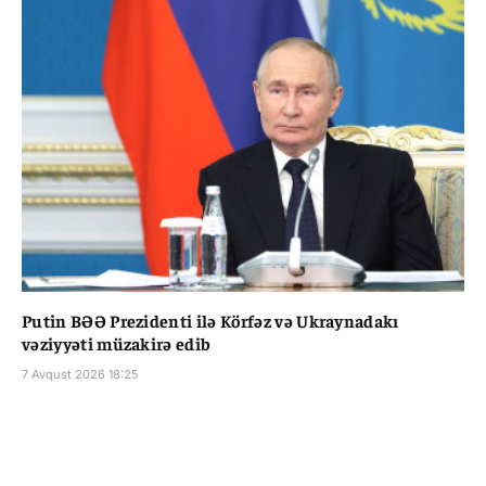
Putin BƏƏ Prezidenti ilə Körfəz və Ukraynadakı
vəziyyəti müzakirə edib
7 Avqust 2026 18:25