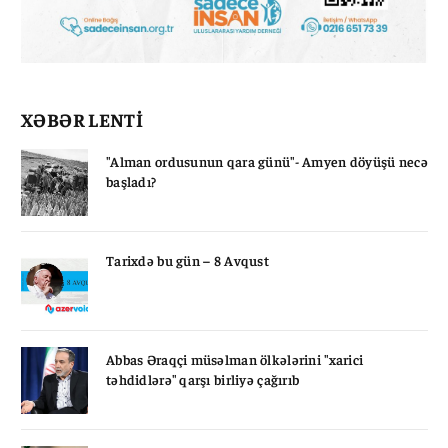
XƏBƏR LENTİ
"Alman ordusunun qara günü"- Amyen döyüşü necə
başladı?
Tarixdə bu gün – 8 Avqust
Abbas Əraqçi müsəlman ölkələrini "xarici
təhdidlərə" qarşı birliyə çağırıb