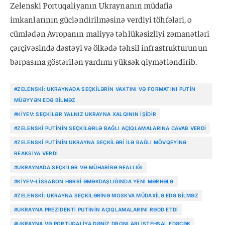
Zelenski Portuqaliyanın Ukraynanın müdafiə
imkanlarının gücləndirilməsinə verdiyi töhfələri, o
cümlədən Avropanın maliyyə təhlükəsizliyi zəmanətləri
çərçivəsində dəstəyi və ölkədə təhsil infrastrukturunun
bərpasına göstərilən yardımı yüksək qiymətləndirib.
#ZELENSKI: UKRAYNADA SEÇKILƏRIN VAXTINI VƏ FORMATINI PUTIN
MÜƏYYƏN EDƏ BILMƏZ
#KIYEV: SEÇKILƏR YALNIZ UKRAYNA XALQININ IŞIDIR
#ZELENSKI PUTININ SEÇKILƏRLƏ BAĞLI AÇIQLAMALARINA CAVAB VERDI
#ZELENSKI PUTININ UKRAYNA SEÇKILƏRI ILƏ BAĞLI MÖVQEYINƏ
REAKSIYA VERDI
#UKRAYNADA SEÇKILƏR VƏ MÜHARIBƏ REALLIĞI
#KIYEV–LISSABON HƏRBI ƏMƏKDAŞLIĞINDA YENI MƏRHƏLƏ
#ZELENSKI: UKRAYNA SEÇKILƏRINƏ MOSKVA MÜDAXILƏ EDƏ BILMƏZ
#UKRAYNA PREZIDENTI PUTININ AÇIQLAMALARINI RƏDD ETDI
#UKRAYNA VƏ PORTUQALIYA DƏNIZ DRONLARI ISTEHSAL EDƏCƏK