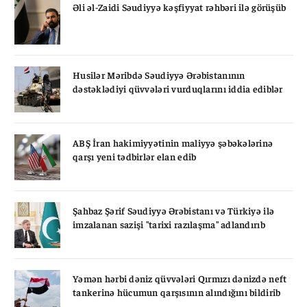
Əli əl-Zaidi Səudiyyə kəşfiyyat rəhbəri ilə görüşüb
Husilər Məribdə Səudiyyə Ərəbistanının
dəstəklədiyi qüvvələri vurduqlarını iddia ediblər
ABŞ İran hakimiyyətinin maliyyə şəbəkələrinə
qarşı yeni tədbirlər elan edib
Şahbaz Şərif Səudiyyə Ərəbistanı və Türkiyə ilə
imzalanan sazişi "tarixi razılaşma" adlandırıb
Yəmən hərbi dəniz qüvvələri Qırmızı dənizdə neft
tankerinə hücumun qarşısının alındığını bildirib