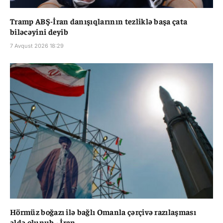
Tramp ABŞ-İran danışıqlarının tezliklə başa çata
biləcəyini deyib
7 Avqust 2026 18:29
Hörmüz boğazı ilə bağlı Omanla çərçivə razılaşması
əldə olunub - İran