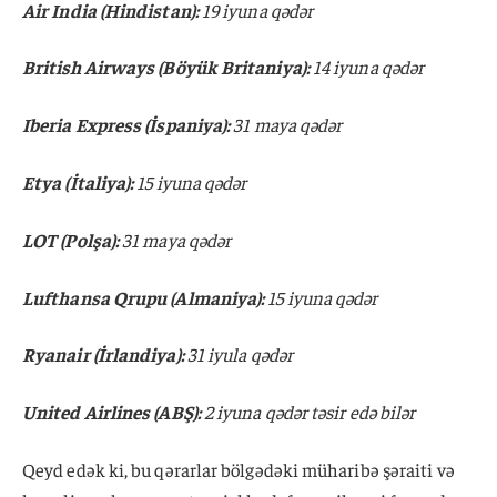
Air India (Hindistan):
19 iyuna qədər
British Airways (Böyük Britaniya):
14 iyuna qədər
Iberia Express (İspaniya):
31 maya qədər
Etya (İtaliya):
15 iyuna qədər
LOT (Polşa):
31 maya qədər
Lufthansa Qrupu (Almaniya):
15 iyuna qədər
Ryanair (İrlandiya):
31 iyula qədər
United Airlines (ABŞ):
2 iyuna qədər təsir edə bilər
Qeyd edək ki, bu qərarlar bölgədəki müharibə şəraiti və