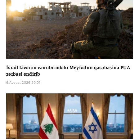
İsrail Livanın cənubundakı Meyfadun qəsəbəsinə PUA
zərbəsi endirib
6 Avqust 2026 20:01