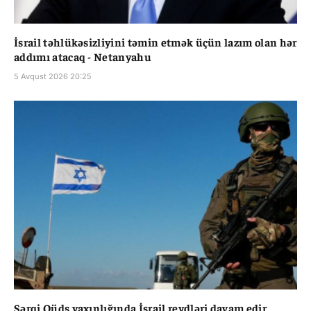
İsrail təhlükəsizliyini təmin etmək üçün lazım olan hər
addımı atacaq - Netanyahu
5 Avqust 2026 20:25
Şərqi Qüds yaxınlığında İsrail reydləri davam edir