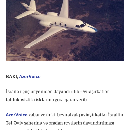
BAKI,
AzerVoice
İsrailə uçuşlar yenidən dayandırılıb - Aviaşirkətlər
təhlükəsizlik risklərinə görə qərar verib.
xəbər verir ki, beynəlxalq aviaşirkətlər İsrailin
AzerVoice
Təl-Əviv şəhərinə və oradan reyslərin dayandırılması