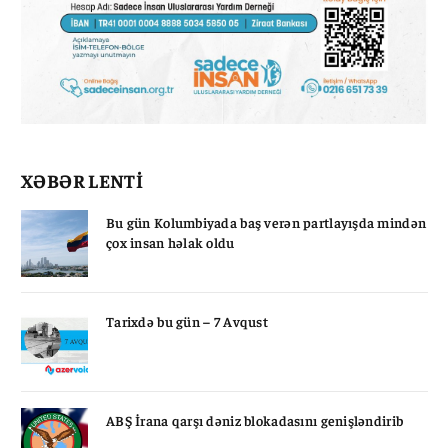
XƏBƏR LENTİ
Bu gün Kolumbiyada baş verən partlayışda mindən
çox insan həlak oldu
Tarixdə bu gün – 7 Avqust
ABŞ İrana qarşı dəniz blokadasını genişləndirib