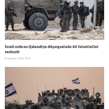
İsrail ordusu Qalandiya düşərgəsində 60 fələstinlini
saxlayıb
6 Avqust 2026 17:31