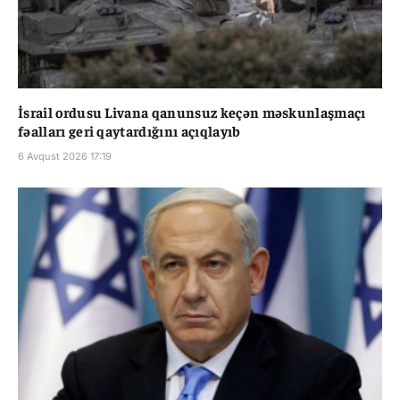
İsrail ordusu Livana qanunsuz keçən məskunlaşmaçı
fəalları geri qaytardığını açıqlayıb
6 Avqust 2026 17:19