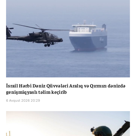
İsrail Hərbi Dəniz Qüvvələri Aralıq və Qırmızı dənizdə
genişmiqyaslı təlim keçirib
6 Avqust 2026 20:29