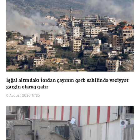
İşğal altındakı İordan çayının qərb sahilində vəziyyət
gərgin olaraq qalır
6 Avqust 2026 17:35