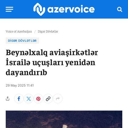
Voice of Azerbaijan
/
Digər Dövlətlər
DIGƏR DÖVLƏTLƏR
Beynəlxalq aviaşirkətlər
İsrailə uçuşları yenidən
dayandırıb
29 May 2025 11:41