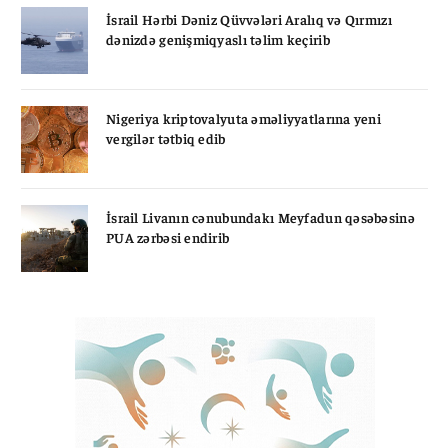
İsrail Hərbi Dəniz Qüvvələri Aralıq və Qırmızı
dənizdə genişmiqyaslı təlim keçirib
Nigeriya kriptovalyuta əməliyyatlarına yeni
vergilər tətbiq edib
İsrail Livanın cənubundakı Meyfadun qəsəbəsinə
PUA zərbəsi endirib