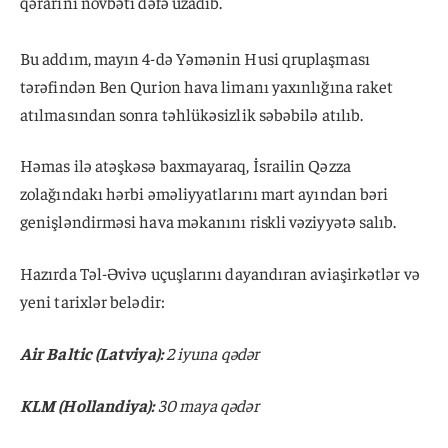
qərarını növbəti dəfə uzadıb.
Bu addım, mayın 4-də Yəmənin Husi qruplaşması
tərəfindən Ben Qurion hava limanı yaxınlığına raket
atılmasından sonra təhlükəsizlik səbəbilə atılıb.
Həmas ilə atəşkəsə baxmayaraq, İsrailin Qəzza
zolağındakı hərbi əməliyyatlarını mart ayından bəri
genişləndirməsi hava məkanını riskli vəziyyətə salıb.
Hazırda Təl-Əvivə uçuşlarını dayandıran aviaşirkətlər və
yeni tarixlər belədir:
Air Baltic (Latviya):
2 iyuna qədər
KLM (Hollandiya):
30 maya qədər