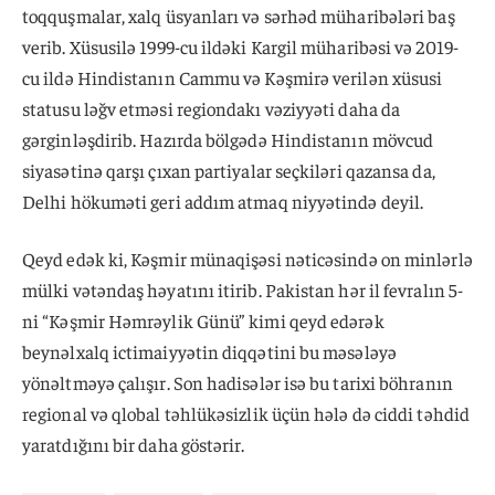
toqquşmalar, xalq üsyanları və sərhəd müharibələri baş
verib. Xüsusilə 1999-cu ildəki Kargil müharibəsi və 2019-
cu ildə Hindistanın Cammu və Kəşmirə verilən xüsusi
statusu ləğv etməsi regiondakı vəziyyəti daha da
gərginləşdirib. Hazırda bölgədə Hindistanın mövcud
siyasətinə qarşı çıxan partiyalar seçkiləri qazansa da,
Delhi hökuməti geri addım atmaq niyyətində deyil.
Qeyd edək ki, Kəşmir münaqişəsi nəticəsində on minlərlə
mülki vətəndaş həyatını itirib. Pakistan hər il fevralın 5-
ni “Kəşmir Həmrəylik Günü” kimi qeyd edərək
beynəlxalq ictimaiyyətin diqqətini bu məsələyə
yönəltməyə çalışır. Son hadisələr isə bu tarixi böhranın
regional və qlobal təhlükəsizlik üçün hələ də ciddi təhdid
yaratdığını bir daha göstərir.