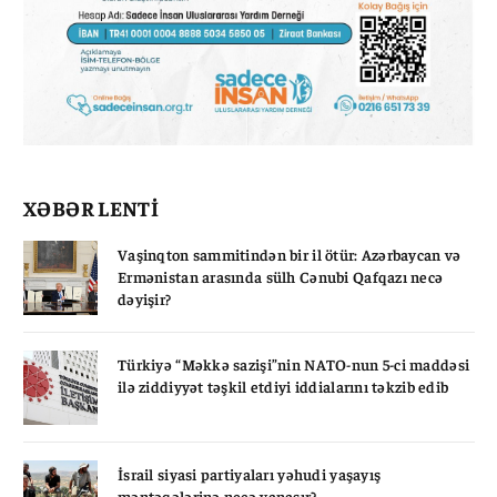
XƏBƏR LENTİ
Vaşinqton sammitindən bir il ötür: Azərbaycan və
Ermənistan arasında sülh Cənubi Qafqazı necə
dəyişir?
Türkiyə “Məkkə sazişi”nin NATO-nun 5-ci maddəsi
ilə ziddiyyət təşkil etdiyi iddialarını təkzib edib
İsrail siyasi partiyaları yəhudi yaşayış
məntəqələrinə necə yanaşır?