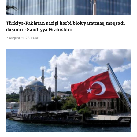
Türkiyə-Pakistan sazişi hərbi blok yaratmaq məqsədi
daşımır - Səudiyyə Ərəbistanı
7 Avqust 2026 18:46