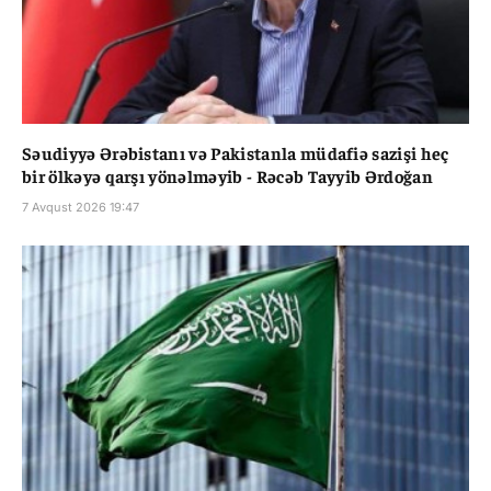
Səudiyyə Ərəbistanı və Pakistanla müdafiə sazişi heç
bir ölkəyə qarşı yönəlməyib - Rəcəb Tayyib Ərdoğan
7 Avqust 2026 19:47