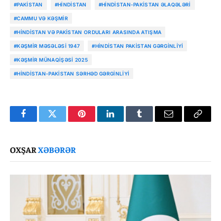
#PAKISTAN
#HINDISTAN
#HINDISTAN-PAKISTAN ƏLAQƏLƏRI
#CAMMU VƏ KƏŞMIR
#HINDISTAN VƏ PAKISTAN ORDULARI ARASINDA ATIŞMA
#KƏŞMIR MƏSƏLƏSI 1947
#HINDISTAN PAKISTAN GƏRGINLIYI
#KƏŞMIR MÜNAQIŞƏSI 2025
#HINDISTAN-PAKISTAN SƏRHƏD GƏRGINLIYI
Facebook
Twitter
Pinterest
LinkedIn
Tumblr
Email
Copy
Link
OXŞAR
XƏBƏRƏR