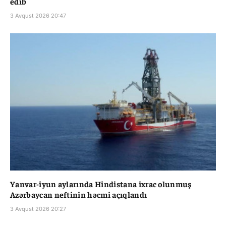
edib
3 Avqust 2026 20:47
Yanvar-iyun aylarında Hindistana ixrac olunmuş
Azərbaycan neftinin həcmi açıqlandı
3 Avqust 2026 20:27