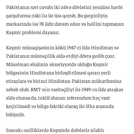
Pakistanın sərt cavabı iki nüvə dövlətini yenidən hərbi
qarşıdurma riski ilə üz-üzə qoyub. Bu gərginliyin
mərkəzində isə 78 ildir davam edən və həllini tapmayan
Kəşmir problemi dayanır.
Kəşmir münaqişəsinin kökü 1947-ci ildə Hindistan və
Pakistanın müstəqillik əldə etdiyi dövrə gedib çıxır.
Müsəlman əhalinin əksəriyyətdə olduğu Kəşmir
bölgəsinin Hindistana birləşdirilməsi qərarı yerli
etirazlara və birinci Hindistan-Pakistan müharibəsinə
səbəb olub. BMT-nin vasitəçiliyi ilə 1949-cu ildə atəşkəs
əldə olunsa da, təklif olunan referendum heç vaxt
keçirilmədi və bölgə faktiki olaraq iki ölkə arasında
bölünüb.
Sonrakı onilliklərdə Kəşmirdə dəfələrlə silahlı