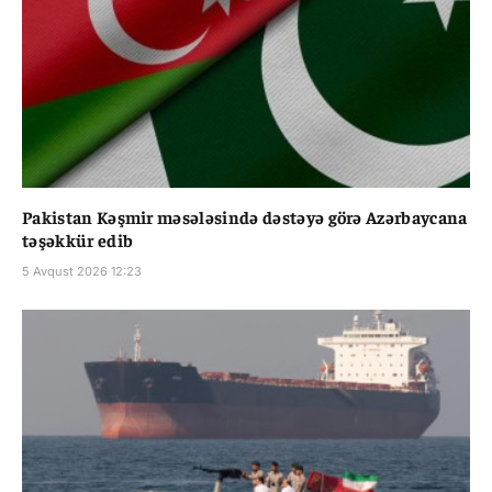
Pakistan Kəşmir məsələsində dəstəyə görə Azərbaycana
təşəkkür edib
5 Avqust 2026 12:23