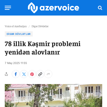
Voice of Azerbaijan
/
Digər Dövlətlər
DIGƏR DÖVLƏTLƏR
78 illik Kəşmir problemi
yenidən alovlanır
7 May 2025 11:55