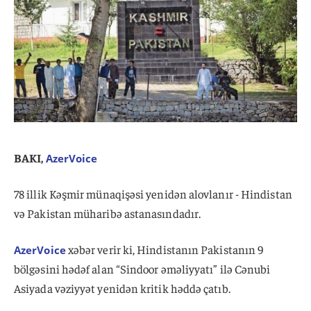
BAKI,
AzerVoice
78 illik Kəşmir münaqişəsi yenidən alovlanır - Hindistan
və Pakistan müharibə astanasındadır.
xəbər verir ki, Hindistanın Pakistanın 9
AzerVoice
bölgəsini hədəf alan “Sindoor əməliyyatı” ilə Cənubi
Asiyada vəziyyət yenidən kritik həddə çatıb.