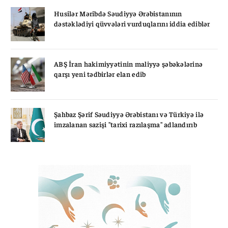
Husilər Məribdə Səudiyyə Ərəbistanının
dəstəklədiyi qüvvələri vurduqlarını iddia ediblər
ABŞ İran hakimiyyətinin maliyyə şəbəkələrinə
qarşı yeni tədbirlər elan edib
Şahbaz Şərif Səudiyyə Ərəbistanı və Türkiyə ilə
imzalanan sazişi "tarixi razılaşma" adlandırıb