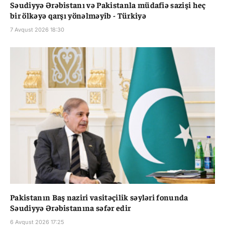
Səudiyyə Ərəbistanı və Pakistanla müdafiə sazişi heç
bir ölkəyə qarşı yönəlməyib - Türkiyə
7 Avqust 2026 18:30
Pakistanın Baş naziri vasitəçilik səyləri fonunda
Səudiyyə Ərəbistanına səfər edir
6 Avqust 2026 17:25