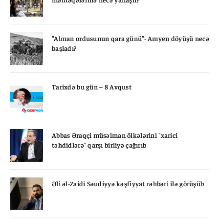
"Alman ordusunun qara günü"- Amyen döyüşü necə
başladı?
Tarixdə bu gün – 8 Avqust
Abbas Əraqçi müsəlman ölkələrini "xarici
təhdidlərə" qarşı birliyə çağırıb
Əli əl-Zaidi Səudiyyə kəşfiyyat rəhbəri ilə görüşüb