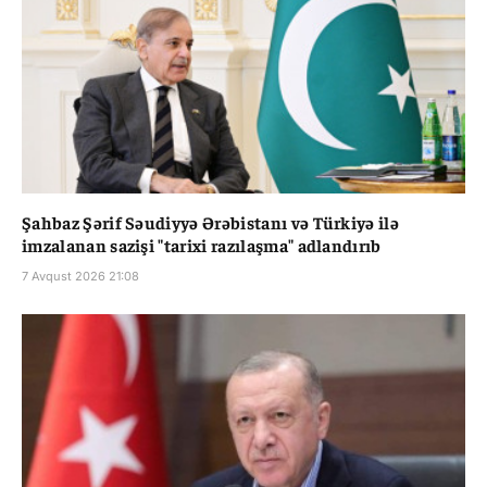
Şahbaz Şərif Səudiyyə Ərəbistanı və Türkiyə ilə
imzalanan sazişi "tarixi razılaşma" adlandırıb
7 Avqust 2026 21:08