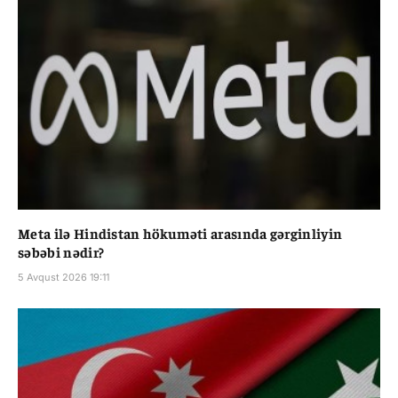
Meta ilə Hindistan hökuməti arasında gərginliyin
səbəbi nədir?
5 Avqust 2026 19:11