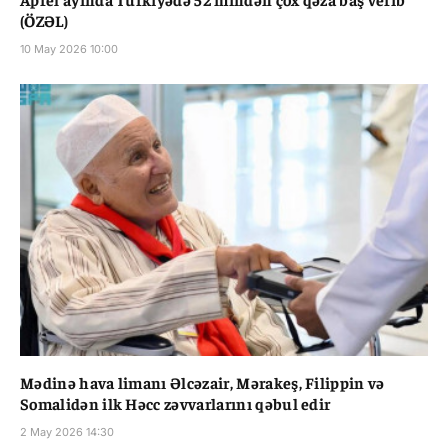
(ÖZƏL)
10 May 2026 10:00
Mədinə hava limanı Əlcəzair, Mərakeş, Filippin və
Somalidən ilk Həcc zəvvarlarını qəbul edir
2 May 2026 14:30