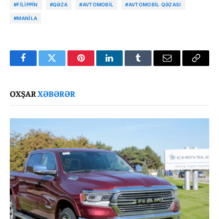
#FILIPPIN
#QƏZA
#AVTOMOBIL
#AVTOMOBIL QƏZASI
#MANILA
Facebook
Twitter
Pinterest
LinkedIn
Tumblr
Email
Copy
Link
OXŞAR
XƏBƏRƏR