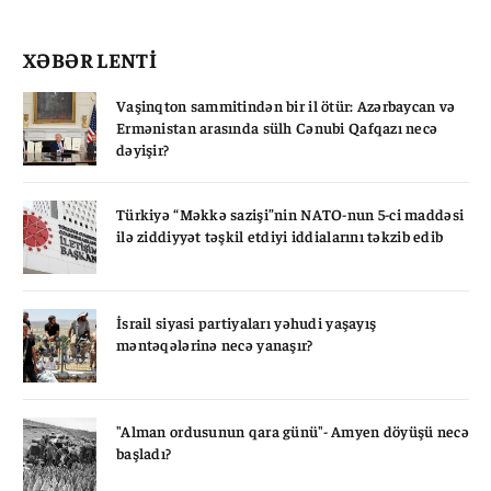
XƏBƏR LENTİ
Vaşinqton sammitindən bir il ötür: Azərbaycan və
Ermənistan arasında sülh Cənubi Qafqazı necə
dəyişir?
Türkiyə “Məkkə sazişi”nin NATO-nun 5-ci maddəsi
ilə ziddiyyət təşkil etdiyi iddialarını təkzib edib
İsrail siyasi partiyaları yəhudi yaşayış
məntəqələrinə necə yanaşır?
"Alman ordusunun qara günü"- Amyen döyüşü necə
başladı?