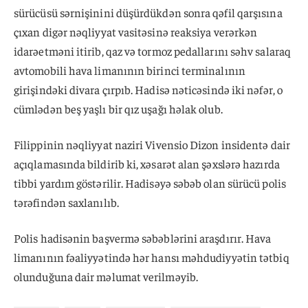
sürücüsü sərnişinini düşürdükdən sonra qəfil qarşısına
çıxan digər nəqliyyat vasitəsinə reaksiya verərkən
idarəetməni itirib, qaz və tormoz pedallarını səhv salaraq
avtomobili hava limanının birinci terminalının
girişindəki divara çırpıb. Hadisə nəticəsində iki nəfər, o
cümlədən beş yaşlı bir qız uşağı həlak olub.
Filippinin nəqliyyat naziri Vivensio Dizon insidentə dair
açıqlamasında bildirib ki, xəsarət alan şəxslərə hazırda
tibbi yardım göstərilir. Hadisəyə səbəb olan sürücü polis
tərəfindən saxlanılıb.
Polis hadisənin başvermə səbəblərini araşdırır. Hava
limanının fəaliyyətində hər hansı məhdudiyyətin tətbiq
olunduğuna dair məlumat verilməyib.