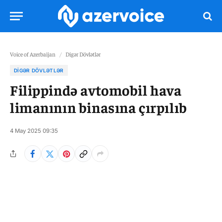
Voice of Azerbaijan
/
Digər Dövlətlər
DIGƏR DÖVLƏTLƏR
Filippində avtomobil hava
limanının binasına çırpılıb
4 May 2025 09:35