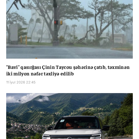
"Bavi" qasırğası Çinin Taycou şəhərinə çatıb, təxminən
iki milyon nəfər təxliyə edilib
11 İyul 2026 22:45