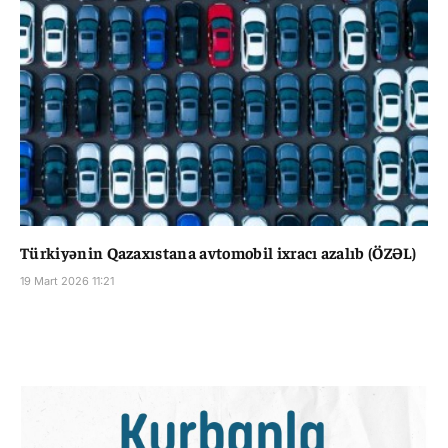
Türkiyənin Qazaxıstana avtomobil ixracı azalıb (ÖZƏL)
19 Mart 2026 11:21