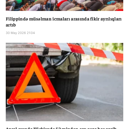
Filippində müsəlman icmaları arasında fikir ayrılıqları
artıb
30 May 2026 21:04
Aprel ayında Türkiyədə 52 mindən çox qəza baş verib