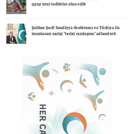
qarşı yeni tədbirlər elan edib
Şahbaz Şərif Səudiyyə Ərəbistanı və Türkiyə ilə
imzalanan sazişi "tarixi razılaşma" adlandırıb