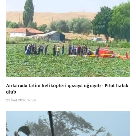
Ankarada təlim helikopteri qəzaya uğrayıb - Pilot həlak
olub
22 İyul 2026 12:04