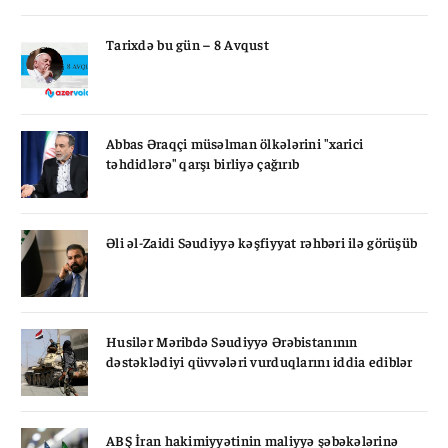
Tarixdə bu gün – 8 Avqust
Abbas Əraqçi müsəlman ölkələrini "xarici
təhdidlərə" qarşı birliyə çağırıb
Əli əl-Zaidi Səudiyyə kəşfiyyat rəhbəri ilə görüşüb
Husilər Məribdə Səudiyyə Ərəbistanının
dəstəklədiyi qüvvələri vurduqlarını iddia ediblər
ABŞ İran hakimiyyətinin maliyyə şəbəkələrinə