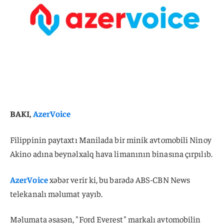
BAKI,
AzerVoice
Filippinin paytaxtı Manilada bir minik avtomobili Ninoy
Akino adına beynəlxalq hava limanının binasına çırpılıb.
AzerVoice
xəbər verir ki, bu barədə ABS-CBN News
telekanalı məlumat yayıb.
Məlumata əsasən, "Ford Everest" markalı avtomobilin