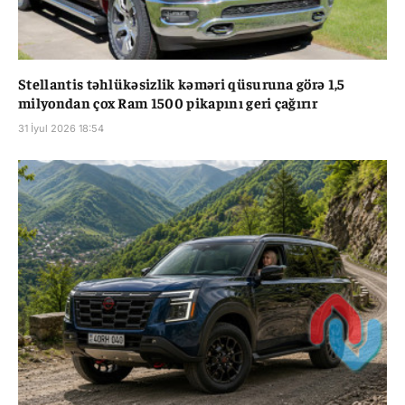
Stellantis təhlükəsizlik kəməri qüsuruna görə 1,5
milyondan çox Ram 1500 pikapını geri çağırır
31 İyul 2026 18:54