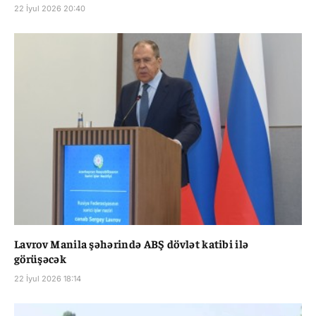
22 İyul 2026 20:40
Lavrov Manila şəhərində ABŞ dövlət katibi ilə
görüşəcək
22 İyul 2026 18:14