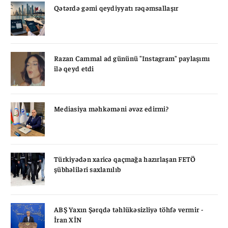
Qətərdə gəmi qeydiyyatı rəqəmsallaşır
Razan Cammal ad gününü "Instagram" paylaşımı
ilə qeyd etdi
Mediasiya məhkəməni əvəz edirmi?
Türkiyədən xaricə qaçmağa hazırlaşan FETÖ
şübhəliləri saxlanılıb
ABŞ Yaxın Şərqdə təhlükəsizliyə töhfə vermir -
İran XİN