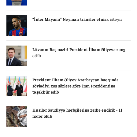
“İnter Mayami” Neymarı transfer etmək istəyir
Litvanın Baş naziri Prezident İlham Əliyevə zəng
edib
Prezident İlham Əliyev Azərbaycan haqqında
söylədiyi xoş sözlərə görə İran Prezidentinə
təşəkkür edib
Husilər Səudiyyə hərbçilərinə zərbə endirib - 11
nəfər ölüb