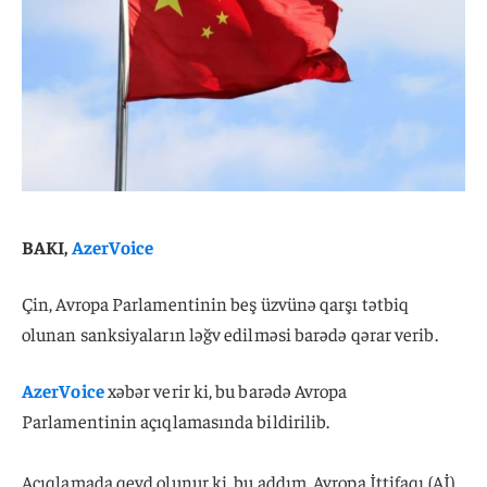
BAKI,
AzerVoice
Çin, Avropa Parlamentinin beş üzvünə qarşı tətbiq
olunan sanksiyaların ləğv edilməsi barədə qərar verib.
AzerVoice
xəbər verir ki, bu barədə Avropa
Parlamentinin açıqlamasında bildirilib.
Açıqlamada qeyd olunur ki, bu addım, Avropa İttifaqı (Aİ)