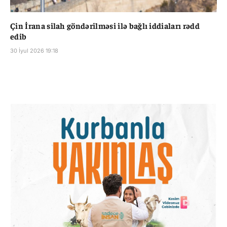
Çin İrana silah göndərilməsi ilə bağlı iddiaları rədd
edib
30 İyul 2026 19:18