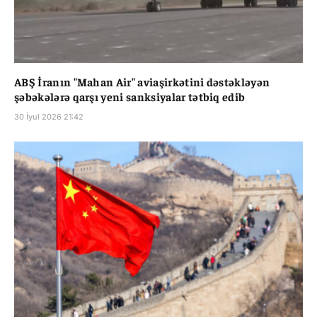
ABŞ İranın "Mahan Air" aviaşirkətini dəstəkləyən
şəbəkələrə qarşı yeni sanksiyalar tətbiq edib
30 İyul 2026 21:42