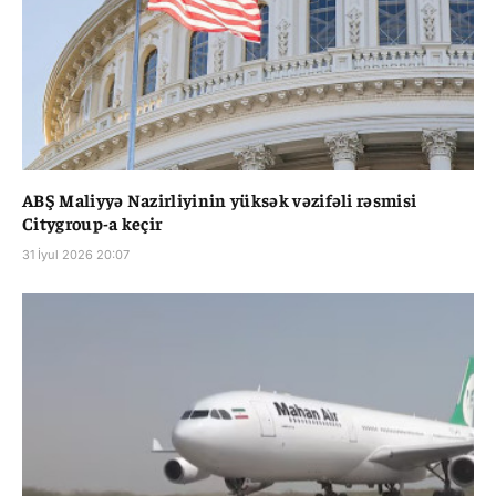
ABŞ Maliyyə Nazirliyinin yüksək vəzifəli rəsmisi
Citygroup-a keçir
31 İyul 2026 20:07