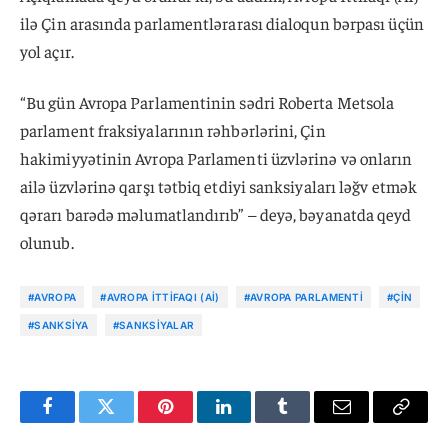
ilə Çin arasında parlamentlərarası dialoqun bərpası üçün
yol açır.
“Bu gün Avropa Parlamentinin sədri Roberta Metsola
parlament fraksiyalarının rəhbərlərini, Çin
hakimiyyətinin Avropa Parlamenti üzvlərinə və onların
ailə üzvlərinə qarşı tətbiq etdiyi sanksiyaları ləğv etmək
qərarı barədə məlumatlandırıb” – deyə, bəyanatda qeyd
olunub.
#AVROPA
#AVROPA İTTIFAQI (Aİ)
#AVROPA PARLAMENTI
#ÇIN
#SANKSIYA
#SANKSIYALAR
Facebook
Twitter
Pinterest
LinkedIn
Tumblr
Email
Copy