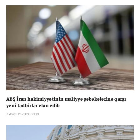
ABŞ İran hakimiyyətinin maliyyə şəbəkələrinə qarşı
yeni tədbirlər elan edib
7 Avqust 2026 21:19