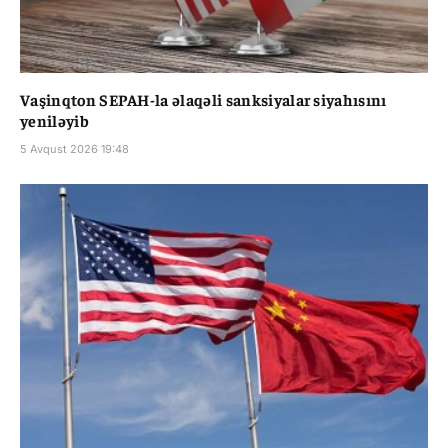
Vaşinqton SEPAH-la əlaqəli sanksiyalar siyahısını
yeniləyib
5 Avqust 2026 19:48