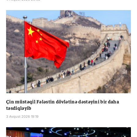
Çin müstəqil Fələstin dövlətinə dəstəyini bir daha
təsdiqləyib
3 Avqust 2026 19:19