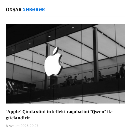
Link
OXŞAR
XƏBƏRƏR
"Apple" Çində süni intellekt rəqabətini "Qwen" ilə
gücləndirir
8 Avqust 2026 20:27