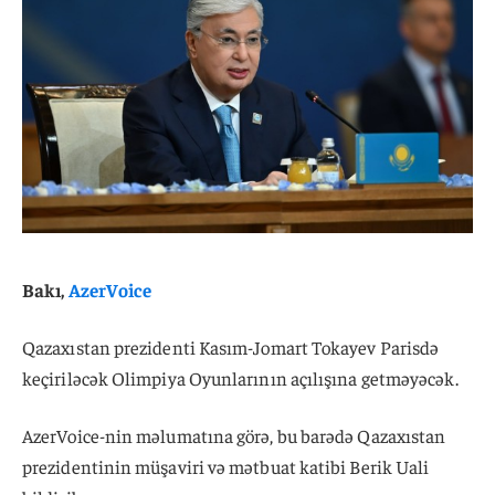
Bakı,
AzerVoice
Qazaxıstan prezidenti Kasım-Jomart Tokayev Parisdə
keçiriləcək Olimpiya Oyunlarının açılışına getməyəcək.
AzerVoice-nin məlumatına görə, bu barədə Qazaxıstan
prezidentinin müşaviri və mətbuat katibi Berik Uali