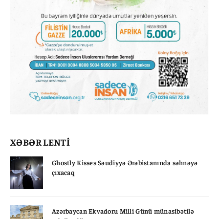
XƏBƏR LENTİ
Ghostly Kisses Səudiyyə Ərəbistanında səhnəyə
çıxacaq
Azərbaycan Ekvadoru Milli Günü münasibətilə