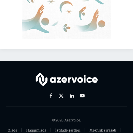
Facebook
X
Linkedin
Youtube
(Twitter)
© 2026 Azervoice.
Əlaqə
Haqqımızda
İstifadə şərtləri
Məxfilik siyasəti