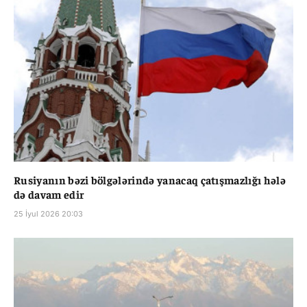
Rusiyanın bəzi bölgələrində yanacaq çatışmazlığı hələ
də davam edir
25 İyul 2026 20:03