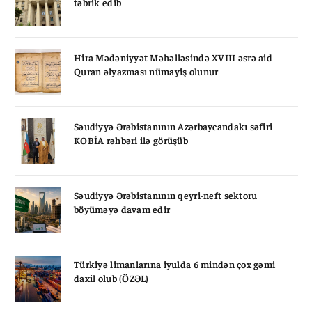
təbrik edib
Hira Mədəniyyət Məhəlləsində XVIII əsrə aid
Quran əlyazması nümayiş olunur
Səudiyyə Ərəbistanının Azərbaycandakı səfiri
KOBİA rəhbəri ilə görüşüb
Səudiyyə Ərəbistanının qeyri-neft sektoru
böyüməyə davam edir
Türkiyə limanlarına iyulda 6 mindən çox gəmi
daxil olub (ÖZƏL)