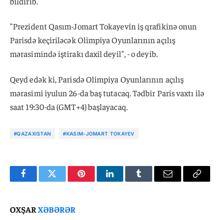
bildirib.
"Prezident Qasım-Jomart Tokayevin iş qrafikinə onun
Parisdə keçiriləcək Olimpiya Oyunlarının açılış
mərasimində iştirakı daxil deyil", - o deyib.
Qeyd edək ki, Parisdə Olimpiya Oyunlarının açılış
mərasimi iyulun 26-da baş tutacaq. Tədbir Paris vaxtı ilə
saat 19:30-da (GMT+4) başlayacaq.
#QAZAXISTAN
#KASIM-JOMART TOKAYEV
Facebook
Twitter
Pinterest
LinkedIn
Tumblr
Email
Copy
Link
OXŞAR
XƏBƏRƏR