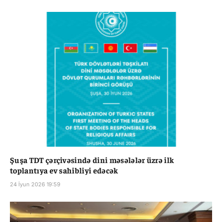
Şuşa TDT çərçivəsində dini məsələlər üzrə ilk
toplantıya ev sahibliyi edəcək
24 İyun 2026 19:59