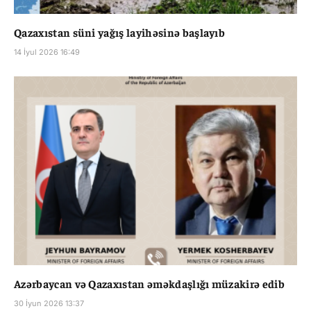
Qazaxıstan süni yağış layihəsinə başlayıb
14 İyul 2026 16:49
Azərbaycan və Qazaxıstan əməkdaşlığı müzakirə edib
30 İyun 2026 13:37