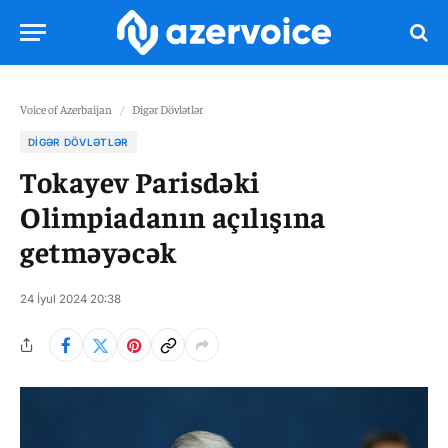
Voice of Azerbaijan
/
Digər Dövlətlər
DIGƏR DÖVLƏTLƏR
Tokayev Parisdəki
Olimpiadanın açılışına
getməyəcək
24 İyul 2024 20:38