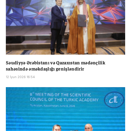
Səudiyyə Ərəbistanı və Qazaxıstan mədənçilik
sahəsində əməkdaşlığı genişləndirir
12 İyun 2026 16:54