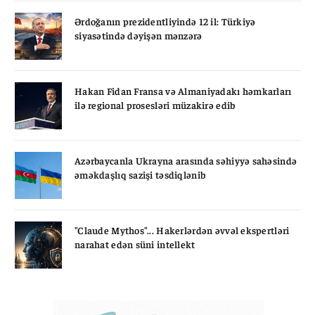
Ərdoğanın prezidentliyində 12 il: Türkiyə
siyasətində dəyişən mənzərə
Hakan Fidan Fransa və Almaniyadakı həmkarları
ilə regional prosesləri müzakirə edib
Azərbaycanla Ukrayna arasında səhiyyə sahəsində
əməkdaşlıq sazişi təsdiqlənib
"Claude Mythos"... Hakerlərdən əvvəl ekspertləri
narahat edən süni intellekt