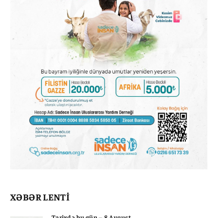
XƏBƏR LENTİ
Tarixdə bu gün – 8 Avqust