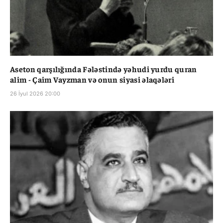
Aseton qarşılığında Fələstində yəhudi yurdu quran
alim - Çaim Vayzman və onun siyasi əlaqələri
26 İyul 2026 20:00