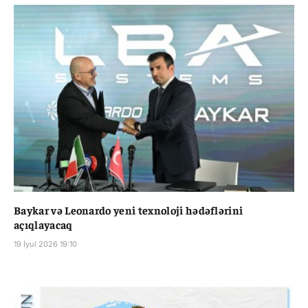
Baykar və Leonardo yeni texnoloji hədəflərini
açıqlayacaq
19 İyul 2026 19:10