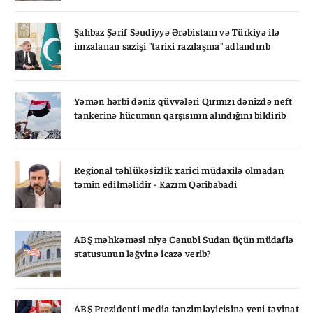
Şahbaz Şərif Səudiyyə Ərəbistanı və Türkiyə ilə
imzalanan sazişi "tarixi razılaşma" adlandırıb
Yəmən hərbi dəniz qüvvələri Qırmızı dənizdə neft
tankerinə hücumun qarşısının alındığını bildirib
Regional təhlükəsizlik xarici müdaxilə olmadan
təmin edilməlidir - Kazım Qəribabadi
ABŞ məhkəməsi niyə Cənubi Sudan üçün müdafiə
statusunun ləğvinə icazə verib?
ABŞ Prezidenti media tənzimləyicisinə yeni təyinat