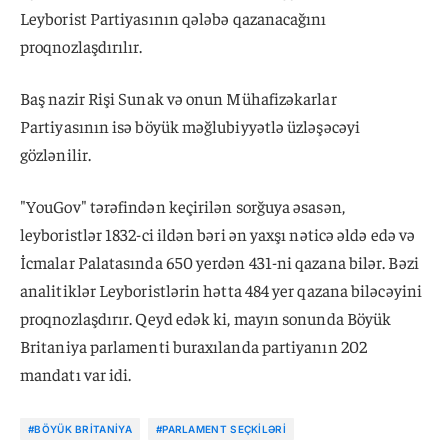
Leyborist Partiyasının qələbə qazanacağını
proqnozlaşdırılır.
Baş nazir Rişi Sunak və onun Mühafizəkarlar
Partiyasının isə böyük məğlubiyyətlə üzləşəcəyi
gözlənilir.
"YouGov" tərəfindən keçirilən sorğuya əsasən,
leyboristlər 1832-ci ildən bəri ən yaxşı nəticə əldə edə və
İcmalar Palatasında 650 yerdən 431-ni qazana bilər. Bəzi
analitiklər Leyboristlərin hətta 484 yer qazana biləcəyini
proqnozlaşdırır. Qeyd edək ki, mayın sonunda Böyük
Britaniya parlamenti buraxılanda partiyanın 202
mandatı var idi.
#BÖYÜK BRITANIYA
#PARLAMENT SEÇKILƏRI