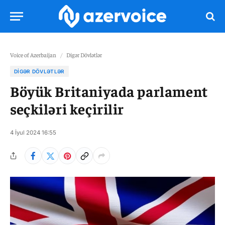
Voice of Azerbaijan
/
Digər Dövlətlər
DIGƏR DÖVLƏTLƏR
Böyük Britaniyada parlament
seçkiləri keçirilir
4 İyul 2024 16:55