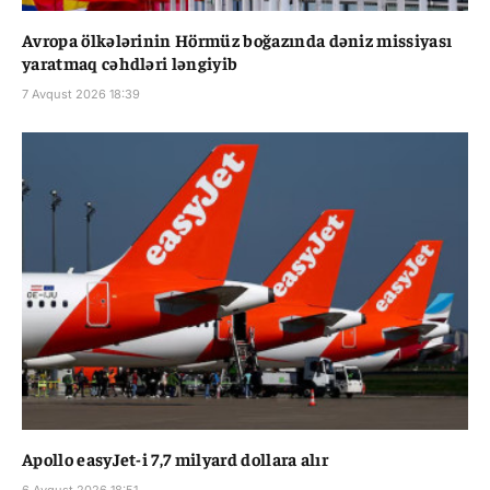
Avropa ölkələrinin Hörmüz boğazında dəniz missiyası
yaratmaq cəhdləri ləngiyib
7 Avqust 2026 18:39
Apollo easyJet-i 7,7 milyard dollara alır
6 Avqust 2026 18:51