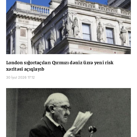
London sığortaçıları Qırmızı dəniz üzrə yeni risk
xəritəsi açıqlayıb
30 İyul 2026 17:12