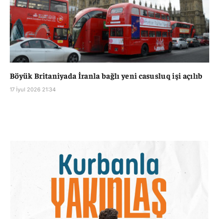
Böyük Britaniyada İranla bağlı yeni casusluq işi açılıb
17 İyul 2026 21:34