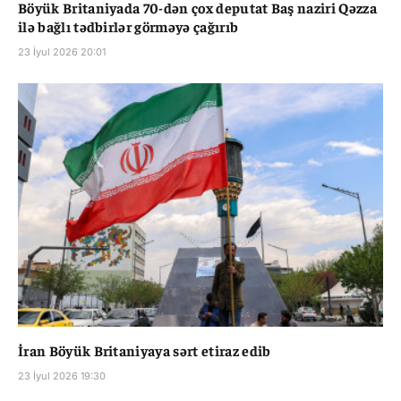
Böyük Britaniyada 70-dən çox deputat Baş naziri Qəzza
ilə bağlı tədbirlər görməyə çağırıb
23 İyul 2026 20:01
İran Böyük Britaniyaya sərt etiraz edib
23 İyul 2026 19:30