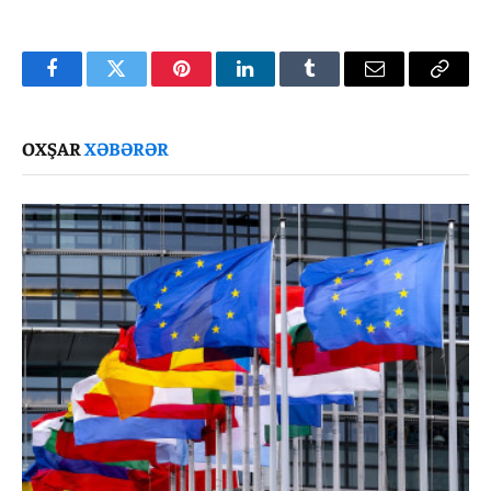
Facebook
Twitter
Pinterest
LinkedIn
Tumblr
Email
Copy
Link
OXŞAR
XƏBƏRƏR