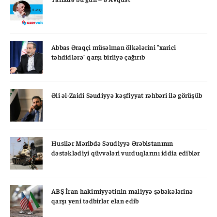
Abbas Əraqçi müsəlman ölkələrini "xarici
təhdidlərə" qarşı birliyə çağırıb
Əli əl-Zaidi Səudiyyə kəşfiyyat rəhbəri ilə görüşüb
Husilər Məribdə Səudiyyə Ərəbistanının
dəstəklədiyi qüvvələri vurduqlarını iddia ediblər
ABŞ İran hakimiyyətinin maliyyə şəbəkələrinə
qarşı yeni tədbirlər elan edib