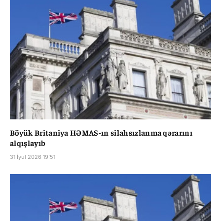
Böyük Britaniya HƏMAS-ın silahsızlanma qərarını
alqışlayıb
31 İyul 2026 19:51