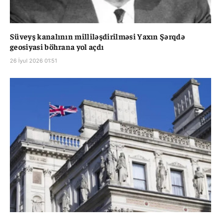
Süveyş kanalının milliləşdirilməsi Yaxın Şərqdə
geosiyasi böhrana yol açdı
26 İyul 2026 01:51