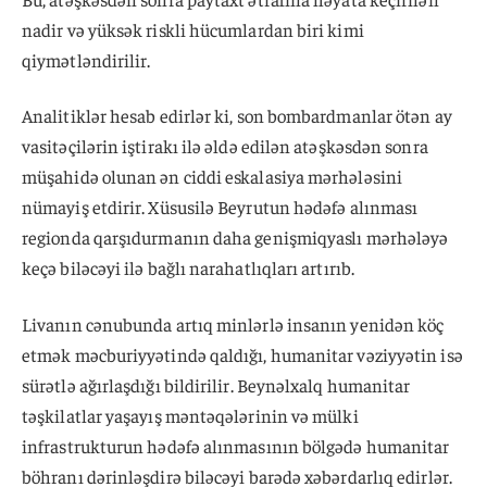
nadir və yüksək riskli hücumlardan biri kimi
qiymətləndirilir.
Analitiklər hesab edirlər ki, son bombardmanlar ötən ay
vasitəçilərin iştirakı ilə əldə edilən atəşkəsdən sonra
müşahidə olunan ən ciddi eskalasiya mərhələsini
nümayiş etdirir. Xüsusilə Beyrutun hədəfə alınması
regionda qarşıdurmanın daha genişmiqyaslı mərhələyə
keçə biləcəyi ilə bağlı narahatlıqları artırıb.
Livanın cənubunda artıq minlərlə insanın yenidən köç
etmək məcburiyyətində qaldığı, humanitar vəziyyətin isə
sürətlə ağırlaşdığı bildirilir. Beynəlxalq humanitar
təşkilatlar yaşayış məntəqələrinin və mülki
infrastrukturun hədəfə alınmasının bölgədə humanitar
böhranı dərinləşdirə biləcəyi barədə xəbərdarlıq edirlər.