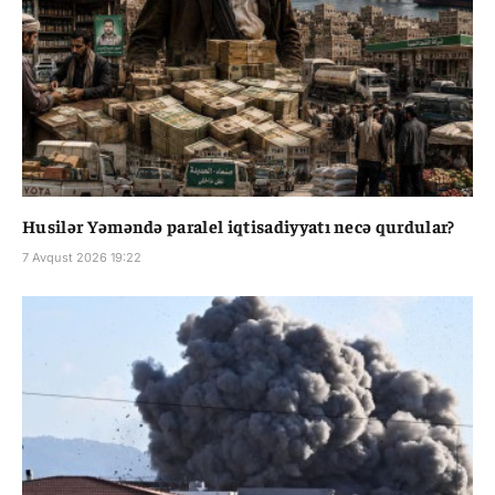
Husilər Yəməndə paralel iqtisadiyyatı necə qurdular?
7 Avqust 2026 19:22