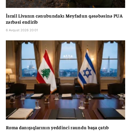
İsrail Livanın cənubundakı Meyfadun qəsəbəsinə PUA
zərbəsi endirib
6 Avqust 2026 20:01
Roma danışıqlarının yeddinci raundu başa çatıb