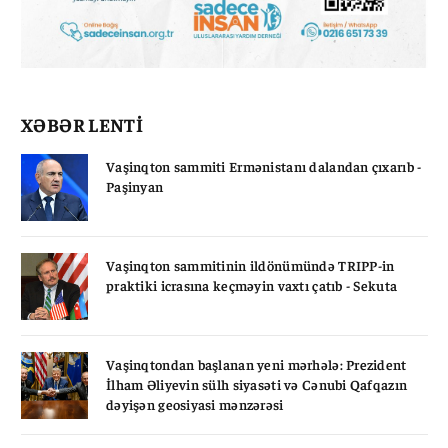
XƏBƏR LENTİ
Vaşinqton sammiti Ermənistanı dalandan çıxarıb -
Paşinyan
Vaşinqton sammitinin ildönümündə TRIPP-in
praktiki icrasına keçməyin vaxtı çatıb - Sekuta
Vaşinqtondan başlanan yeni mərhələ: Prezident
İlham Əliyevin sülh siyasəti və Cənubi Qafqazın
dəyişən geosiyasi mənzərəsi