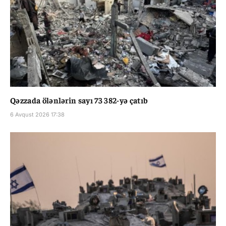
Qəzzada ölənlərin sayı 73 382-yə çatıb
6 Avqust 2026 17:38