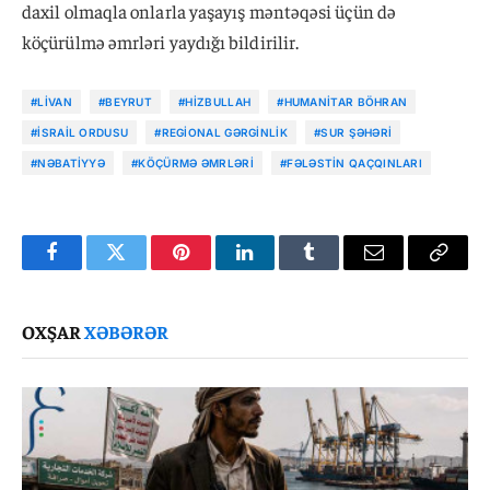
daxil olmaqla onlarla yaşayış məntəqəsi üçün də
köçürülmə əmrləri yaydığı bildirilir.
#LIVAN
#BEYRUT
#HIZBULLAH
#HUMANITAR BÖHRAN
#İSRAIL ORDUSU
#REGIONAL GƏRGINLIK
#SUR ŞƏHƏRI
#NƏBATIYYƏ
#KÖÇÜRMƏ ƏMRLƏRI
#FƏLƏSTIN QAÇQINLARI
Facebook
Twitter
Pinterest
LinkedIn
Tumblr
Email
Copy
Link
OXŞAR
XƏBƏRƏR