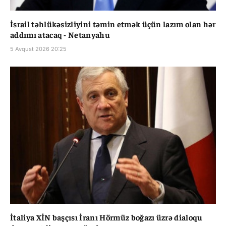
İsrail təhlükəsizliyini təmin etmək üçün lazım olan hər
addımı atacaq - Netanyahu
5 Avqust 2026 20:25
İtaliya XİN başçısı İranı Hörmüz boğazı üzrə dialoqu