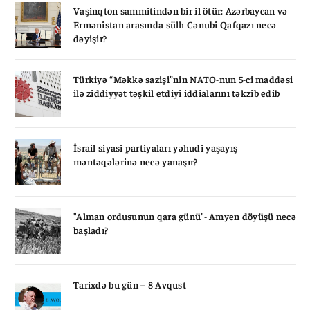
Vaşinqton sammitindən bir il ötür: Azərbaycan və
Ermənistan arasında sülh Cənubi Qafqazı necə
dəyişir?
Türkiyə “Məkkə sazişi”nin NATO-nun 5-ci maddəsi
ilə ziddiyyət təşkil etdiyi iddialarını təkzib edib
İsrail siyasi partiyaları yəhudi yaşayış
məntəqələrinə necə yanaşır?
"Alman ordusunun qara günü"- Amyen döyüşü necə
başladı?
Tarixdə bu gün – 8 Avqust