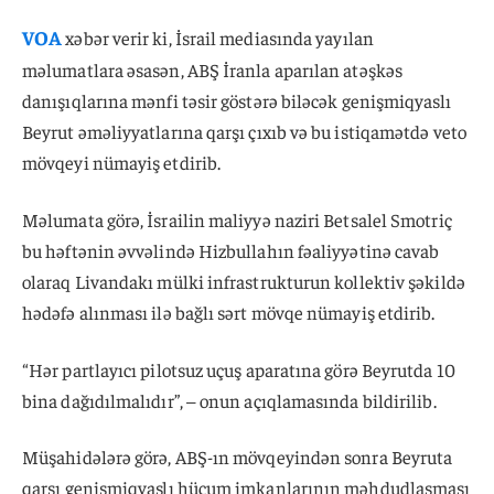
VOA
xəbər verir ki, İsrail mediasında yayılan
məlumatlara əsasən, ABŞ İranla aparılan atəşkəs
danışıqlarına mənfi təsir göstərə biləcək genişmiqyaslı
Beyrut əməliyyatlarına qarşı çıxıb və bu istiqamətdə veto
mövqeyi nümayiş etdirib.
Məlumata görə, İsrailin maliyyə naziri Betsalel Smotriç
bu həftənin əvvəlində Hizbullahın fəaliyyətinə cavab
olaraq Livandakı mülki infrastrukturun kollektiv şəkildə
hədəfə alınması ilə bağlı sərt mövqe nümayiş etdirib.
“Hər partlayıcı pilotsuz uçuş aparatına görə Beyrutda 10
bina dağıdılmalıdır”, – onun açıqlamasında bildirilib.
Müşahidələrə görə, ABŞ-ın mövqeyindən sonra Beyruta
qarşı genişmiqyaslı hücum imkanlarının məhdudlaşması