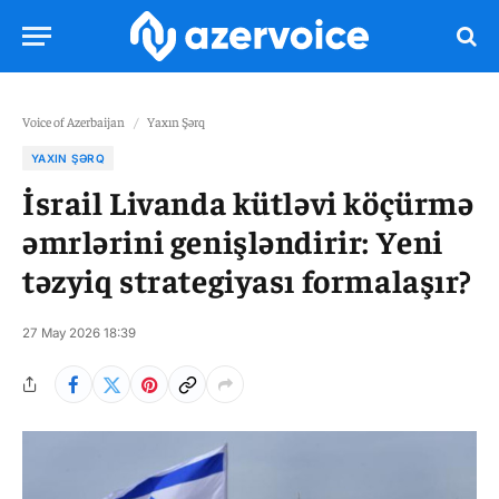
Voice of Azerbaijan
/
Yaxın Şərq
YAXIN ŞƏRQ
İsrail Livanda kütləvi köçürmə
əmrlərini genişləndirir: Yeni
təzyiq strategiyası formalaşır?
27 May 2026 18:39