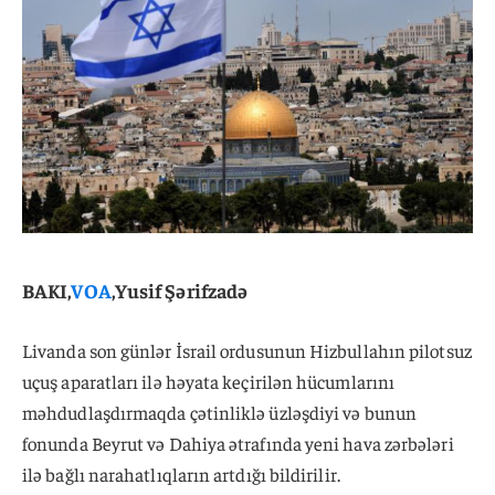
BAKI,
VOA
,Yusif Şərifzadə
Livanda son günlər İsrail ordusunun Hizbullahın pilotsuz
uçuş aparatları ilə həyata keçirilən hücumlarını
məhdudlaşdırmaqda çətinliklə üzləşdiyi və bunun
fonunda Beyrut və Dahiya ətrafında yeni hava zərbələri
ilə bağlı narahatlıqların artdığı bildirilir.