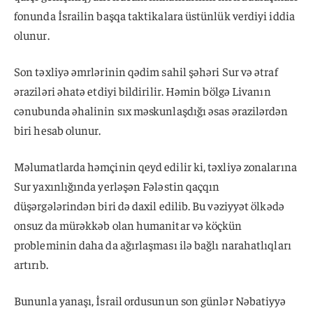
fonunda İsrailin başqa taktikalara üstünlük verdiyi iddia
olunur.
Son təxliyə əmrlərinin qədim sahil şəhəri Sur və ətraf
əraziləri əhatə etdiyi bildirilir. Həmin bölgə Livanın
cənubunda əhalinin sıx məskunlaşdığı əsas ərazilərdən
biri hesab olunur.
Məlumatlarda həmçinin qeyd edilir ki, təxliyə zonalarına
Sur yaxınlığında yerləşən Fələstin qaçqın
düşərgələrindən biri də daxil edilib. Bu vəziyyət ölkədə
onsuz da mürəkkəb olan humanitar və köçkün
probleminin daha da ağırlaşması ilə bağlı narahatlıqları
artırıb.
Bununla yanaşı, İsrail ordusunun son günlər Nəbatiyyə