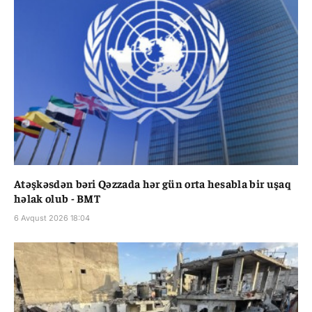
Atəşkəsdən bəri Qəzzada hər gün orta hesabla bir uşaq
həlak olub - BMT
6 Avqust 2026 18:04