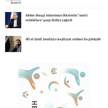
Abbas Əraqçi müsəlman ölkələrini "xarici
təhdidlərə" qarşı birliyə çağırıb
Əli əl-Zaidi Səudiyyə kəşfiyyat rəhbəri ilə görüşüb