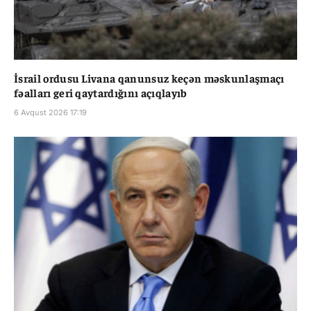
İsrail ordusu Livana qanunsuz keçən məskunlaşmaçı
fəalları geri qaytardığını açıqlayıb
6 Avqust 2026 17:19