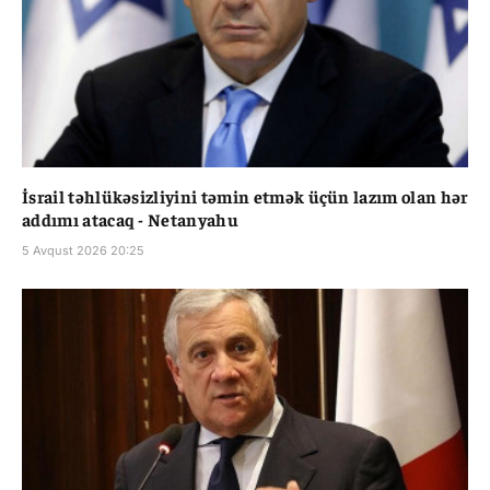
İsrail təhlükəsizliyini təmin etmək üçün lazım olan hər
addımı atacaq - Netanyahu
5 Avqust 2026 20:25