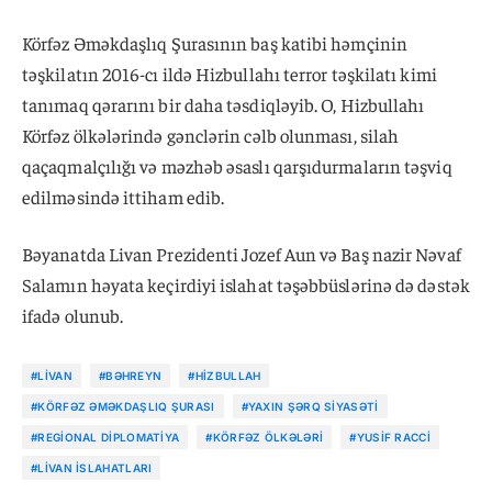
Körfəz Əməkdaşlıq Şurasının baş katibi həmçinin
təşkilatın 2016-cı ildə Hizbullahı terror təşkilatı kimi
tanımaq qərarını bir daha təsdiqləyib. O, Hizbullahı
Körfəz ölkələrində gənclərin cəlb olunması, silah
qaçaqmalçılığı və məzhəb əsaslı qarşıdurmaların təşviq
edilməsində ittiham edib.
Bəyanatda Livan Prezidenti Jozef Aun və Baş nazir Nəvaf
Salamın həyata keçirdiyi islahat təşəbbüslərinə də dəstək
ifadə olunub.
#LIVAN
#BƏHREYN
#HIZBULLAH
#KÖRFƏZ ƏMƏKDAŞLIQ ŞURASI
#YAXIN ŞƏRQ SIYASƏTI
#REGIONAL DIPLOMATIYA
#KÖRFƏZ ÖLKƏLƏRI
#YUSIF RACCI
#LIVAN ISLAHATLARI