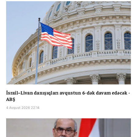
İsrail–Livan danışıqları avqustun 6-dək davam edəcək -
ABŞ
4 Avqust 2026 22:14