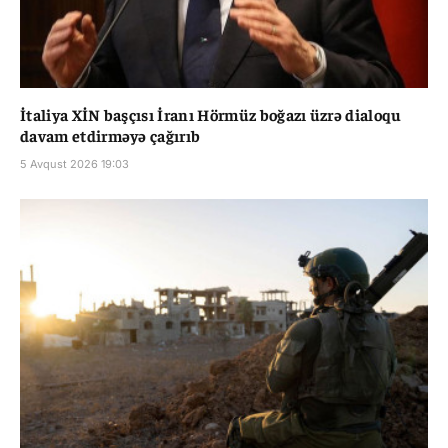
İtaliya XİN başçısı İranı Hörmüz boğazı üzrə dialoqu
davam etdirməyə çağırıb
5 Avqust 2026 19:03