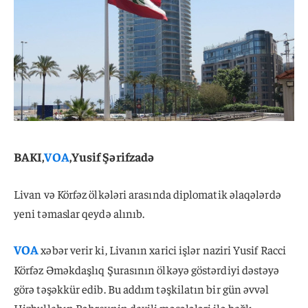
BAKI,
VOA
,Yusif Şərifzadə
Livan və Körfəz ölkələri arasında diplomatik əlaqələrdə
yeni təmaslar qeydə alınıb.
VOA
xəbər verir ki, Livanın xarici işlər naziri Yusif Racci
Körfəz Əməkdaşlıq Şurasının ölkəyə göstərdiyi dəstəyə
görə təşəkkür edib. Bu addım təşkilatın bir gün əvvəl
Hizbullahın Bəhreynin daxili məsələləri ilə bağlı