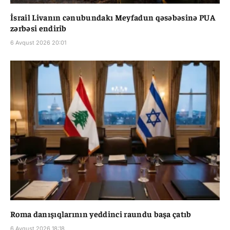
İsrail Livanın cənubundakı Meyfadun qəsəbəsinə PUA
zərbəsi endirib
6 Avqust 2026 20:01
Roma danışıqlarının yeddinci raundu başa çatıb
6 Avqust 2026 18:18