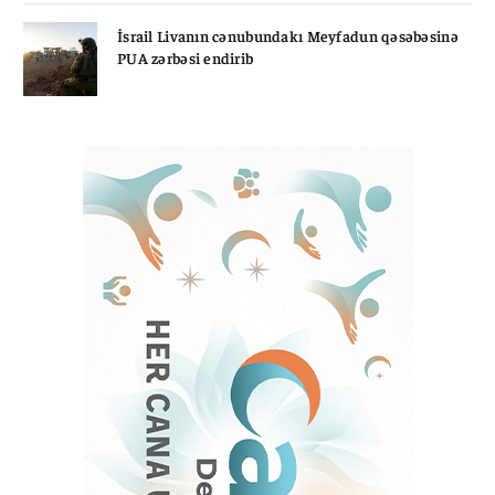
İsrail Livanın cənubundakı Meyfadun qəsəbəsinə
PUA zərbəsi endirib