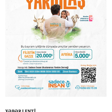
XƏBƏR LENTİ