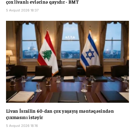
çox livanlı evlərinə qayıdır - BMT
5 Avqust 2026 18:37
Livan İsrailin 60-dan çox yaşayış məntəqəsindən
çıxmasını istəyir
5 Avqust 2026 18:16