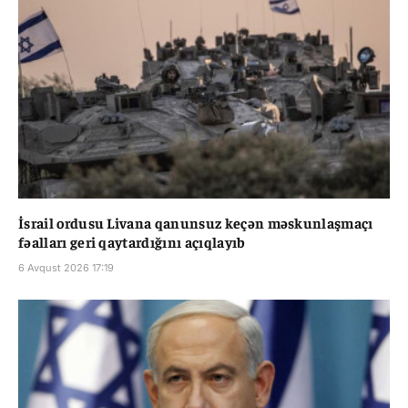
İsrail ordusu Livana qanunsuz keçən məskunlaşmaçı
fəalları geri qaytardığını açıqlayıb
6 Avqust 2026 17:19