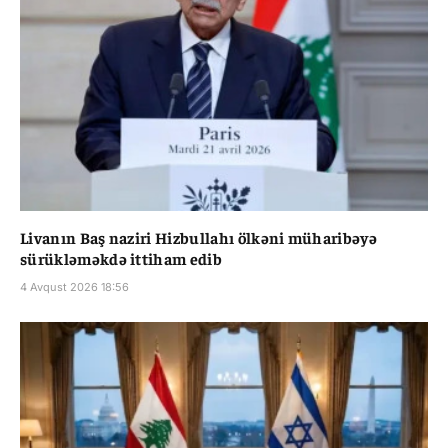
Livanın Baş naziri Hizbullahı ölkəni müharibəyə
sürükləməkdə ittiham edib
4 Avqust 2026 18:56