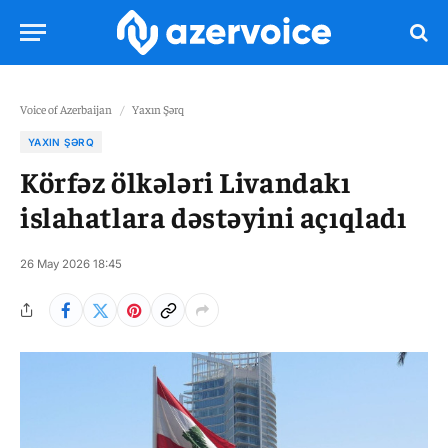
Voice of Azerbaijan
/
Yaxın Şərq
YAXIN ŞƏRQ
Körfəz ölkələri Livandakı
islahatlara dəstəyini açıqladı
26 May 2026 18:45