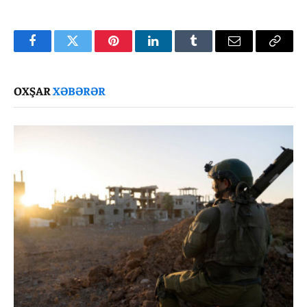
Facebook
Twitter
Pinterest
LinkedIn
Tumblr
Email
Copy
Link
OXŞAR
XƏBƏRƏR