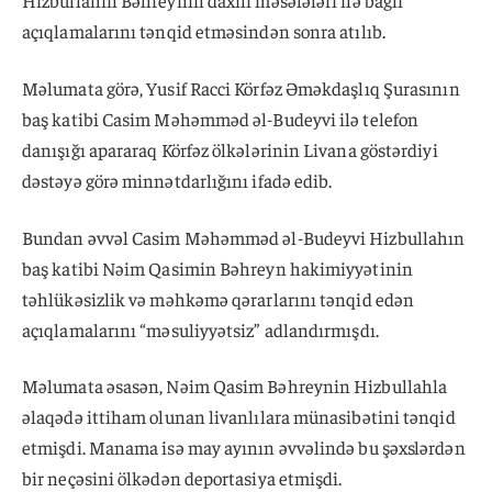
açıqlamalarını tənqid etməsindən sonra atılıb.
Məlumata görə, Yusif Racci Körfəz Əməkdaşlıq Şurasının
baş katibi Casim Məhəmməd əl-Budeyvi ilə telefon
danışığı apararaq Körfəz ölkələrinin Livana göstərdiyi
dəstəyə görə minnətdarlığını ifadə edib.
Bundan əvvəl Casim Məhəmməd əl-Budeyvi Hizbullahın
baş katibi Nəim Qasimin Bəhreyn hakimiyyətinin
təhlükəsizlik və məhkəmə qərarlarını tənqid edən
açıqlamalarını “məsuliyyətsiz” adlandırmışdı.
Məlumata əsasən, Nəim Qasim Bəhreynin Hizbullahla
əlaqədə ittiham olunan livanlılara münasibətini tənqid
etmişdi. Manama isə may ayının əvvəlində bu şəxslərdən
bir neçəsini ölkədən deportasiya etmişdi.