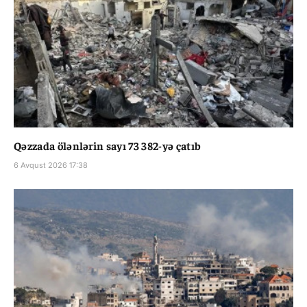
Qəzzada ölənlərin sayı 73 382-yə çatıb
6 Avqust 2026 17:38