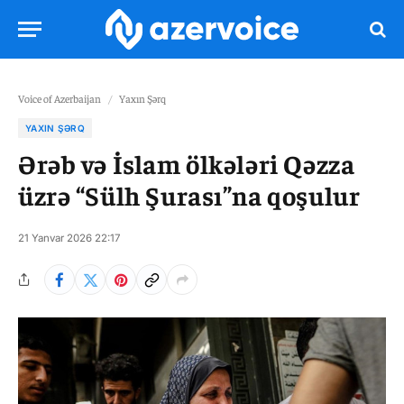
Voice of Azerbaijan
/
Yaxın Şərq
YAXIN ŞƏRQ
Ərəb və İslam ölkələri Qəzza
üzrə “Sülh Şurası”na qoşulur
21 Yanvar 2026 22:17