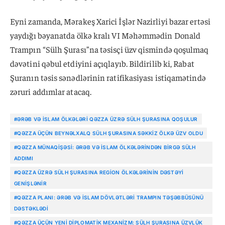
Eyni zamanda, Mərakeş Xarici İşlər Nazirliyi bazar ertəsi
yaydığı bəyanatda ölkə kralı VI Məhəmmədin Donald
Trampın “Sülh Şurası”na təsisçi üzv qismində qoşulmaq
dəvətini qəbul etdiyini açıqlayıb. Bildirilib ki, Rabat
Şuranın təsis sənədlərinin ratifikasiyası istiqamətində
zəruri addımlar atacaq.
#ƏRƏB VƏ İSLAM ÖLKƏLƏRI QƏZZA ÜZRƏ SÜLH ŞURASINA QOŞULUR
#QƏZZA ÜÇÜN BEYNƏLXALQ SÜLH ŞURASINA SƏKKIZ ÖLKƏ ÜZV OLDU
#QƏZZA MÜNAQIŞƏSI: ƏRƏB VƏ İSLAM ÖLKƏLƏRINDƏN BIRGƏ SÜLH
ADDIMI
#QƏZZA ÜZRƏ SÜLH ŞURASINA REGION ÖLKƏLƏRININ DƏSTƏYI
GENIŞLƏNIR
#QƏZZA PLANI: ƏRƏB VƏ İSLAM DÖVLƏTLƏRI TRAMPIN TƏŞƏBBÜSÜNÜ
DƏSTƏKLƏDI
#QƏZZA ÜÇÜN YENI DIPLOMATIK MEXANIZM: SÜLH ŞURASINA ÜZVLÜK