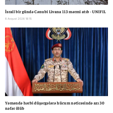
İsrail bir gündə Cənubi Livana 113 mərmi atıb - UNIFIL
6 Avqust 2026 18:15
Yəməndə hərbi düşərgələrə hücum nəticəsində azı 30
nəfər ölüb