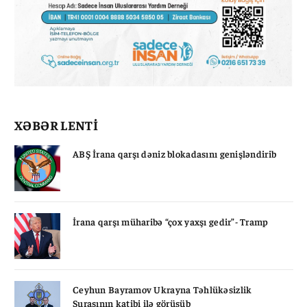
XƏBƏR LENTİ
ABŞ İrana qarşı dəniz blokadasını genişləndirib
İrana qarşı müharibə “çox yaxşı gedir”- Tramp
Ceyhun Bayramov Ukrayna Təhlükəsizlik
Şurasının katibi ilə görüşüb