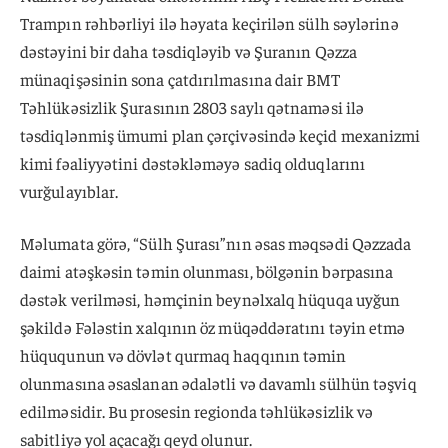
Trampın rəhbərliyi ilə həyata keçirilən sülh səylərinə
dəstəyini bir daha təsdiqləyib və Şuranın Qəzza
münaqişəsinin sona çatdırılmasına dair BMT
Təhlükəsizlik Şurasının 2803 saylı qətnaməsi ilə
təsdiqlənmiş ümumi plan çərçivəsində keçid mexanizmi
kimi fəaliyyətini dəstəkləməyə sadiq olduqlarını
vurğulayıblar.
Məlumata görə, “Sülh Şurası”nın əsas məqsədi Qəzzada
daimi atəşkəsin təmin olunması, bölgənin bərpasına
dəstək verilməsi, həmçinin beynəlxalq hüquqa uyğun
şəkildə Fələstin xalqının öz müqəddəratını təyin etmə
hüququnun və dövlət qurmaq haqqının təmin
olunmasına əsaslanan ədalətli və davamlı sülhün təşviq
edilməsidir. Bu prosesin regionda təhlükəsizlik və
sabitliyə yol açacağı qeyd olunur.