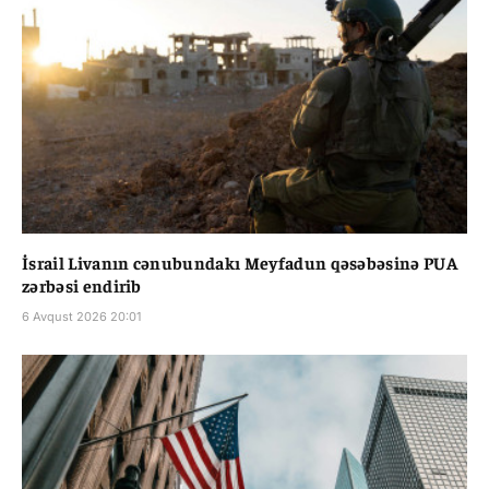
İsrail Livanın cənubundakı Meyfadun qəsəbəsinə PUA
zərbəsi endirib
6 Avqust 2026 20:01