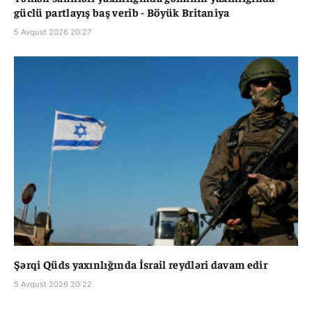
güclü partlayış baş verib - Böyük Britaniya
5 Avqust 2026 20:27
Şərqi Qüds yaxınlığında İsrail reydləri davam edir
5 Avqust 2026 20:22