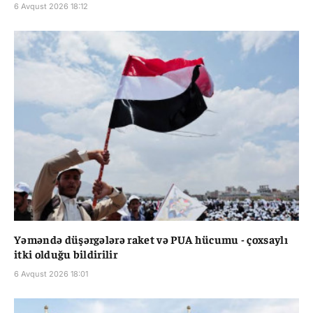
6 Avqust 2026 18:12
Yəməndə düşərgələrə raket və PUA hücumu - çoxsaylı
itki olduğu bildirilir
6 Avqust 2026 18:01