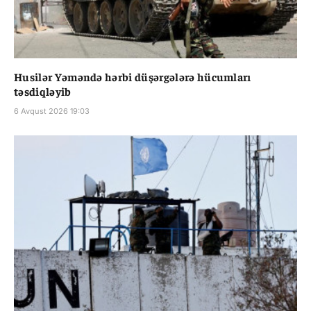
Husilər Yəməndə hərbi düşərgələrə hücumları
təsdiqləyib
6 Avqust 2026 19:03