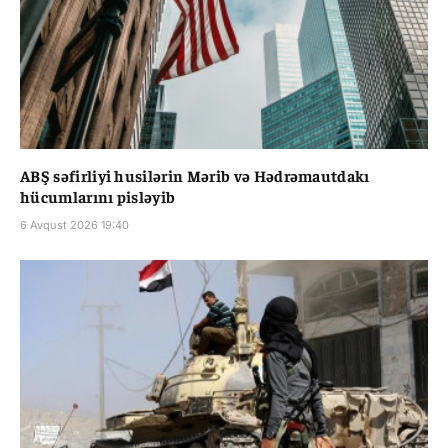
ABŞ səfirliyi husilərin Mərib və Hədrəmautdakı
hücumlarını pisləyib
6 Avqust 2026 19:40