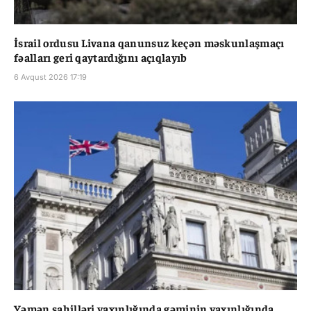
İsrail ordusu Livana qanunsuz keçən məskunlaşmaçı
fəalları geri qaytardığını açıqlayıb
6 Avqust 2026 17:19
Yəmən sahilləri yaxınlığında gəminin yaxınlığında