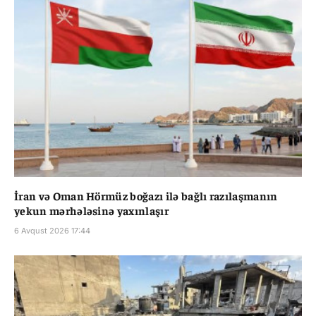
İran və Oman Hörmüz boğazı ilə bağlı razılaşmanın
yekun mərhələsinə yaxınlaşır
6 Avqust 2026 17:44