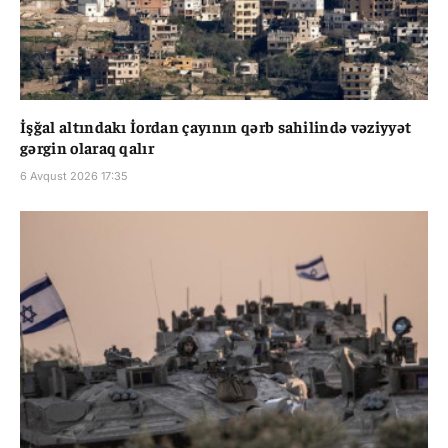
İşğal altındakı İordan çayının qərb sahilində vəziyyət
gərgin olaraq qalır
6 Avqust 2026 17:35