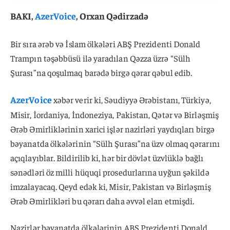
BAKI,
AzerVoice
, Orxan Qədirzadə
Bir sıra ərəb və İslam ölkələri ABŞ Prezidenti Donald
Trampın təşəbbüsü ilə yaradılan Qəzza üzrə “Sülh
Şurası”na qoşulmaq barədə birgə qərar qəbul edib.
AzerVoice
xəbər verir ki, Səudiyyə Ərəbistanı, Türkiyə,
Misir, İordaniya, İndoneziya, Pakistan, Qətər və Birləşmiş
Ərəb Əmirliklərinin xarici işlər nazirləri yaydıqları birgə
bəyanatda ölkələrinin “Sülh Şurası”na üzv olmaq qərarını
açıqlayıblar. Bildirilib ki, hər bir dövlət üzvlüklə bağlı
sənədləri öz milli hüquqi prosedurlarına uyğun şəkildə
imzalayacaq. Qeyd edək ki, Misir, Pakistan və Birləşmiş
Ərəb Əmirlikləri bu qərarı daha əvvəl elan etmişdi.
Nazirlər bəyanatda ölkələrinin ABŞ Prezidenti Donald