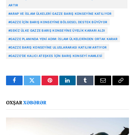
ARTIR
#ARAP VE İSLAM ÜLKELERI GAZZE BARIŞ KONSEYINE KATILIYOR
#GAZZE IÇIN BARIŞ KONSEYINE BÖLGESEL DESTEK BÜYÜYOR
#SEKIZ ÜLKE GAZZE BARIŞ KONSEYINE ÜYELIK KARARI ALDI
#GAZZE PLANINDA YENI ADIM: İSLAM ÜLKELERINDEN ORTAK KARAR
#GAZZE BARIŞ KONSEYINE ULUSLARARASI KATILIM ARTIYOR
#GAZZE’DE KALICI ATEŞKES IÇIN BARIŞ KONSEYI HAMLESI
Facebook
Twitter
Pinterest
LinkedIn
Tumblr
Email
Copy
Link
OXŞAR
XƏBƏRƏR