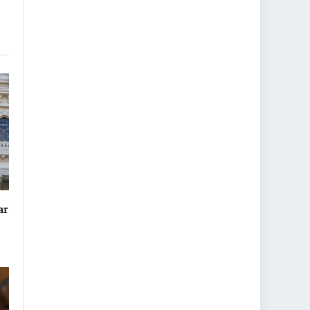
nk
ar