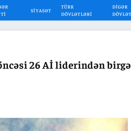
BƏR
TÜRK
DIGƏR
SIYASƏT
NTI
DÖVLƏTLƏRI
DÖVLƏ
cəsi 26 Aİ liderindən birgə