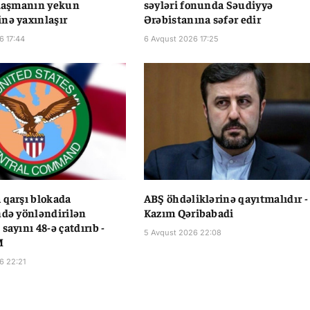
ılaşmanın yekun
səyləri fonunda Səudiyyə
nə yaxınlaşır
Ərəbistanına səfər edir
6 17:44
6 Avqust 2026 17:25
 qarşı blokada
ABŞ öhdəliklərinə qayıtmalıdır -
ndə yönləndirilən
Kazım Qəribabadi
sayını 48-ə çatdırıb -
5 Avqust 2026 22:08
M
6 22:21