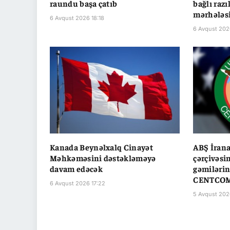
raundu başa çatıb
bağlı raz
mərhələsi
6 Avqust 2026 18:18
6 Avqust 202
Kanada Beynəlxalq Cinayət
ABŞ İrana
Məhkəməsini dəstəkləməyə
çərçivəsi
davam edəcək
gəmilərin 
CENTCO
6 Avqust 2026 17:22
5 Avqust 202