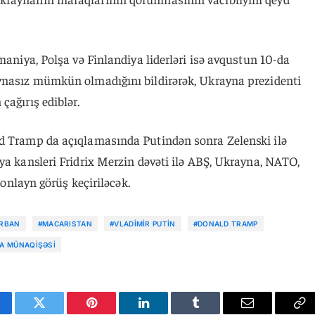
maniya, Polşa və Finlandiya liderləri isə avqustun 10-da
ynasız mümkün olmadığını bildirərək, Ukrayna prezidenti
çağırış ediblər.
ld Tramp da açıqlamasında Putindən sonra Zelenski ilə
ya kansleri Fridrix Merzin dəvəti ilə ABŞ, Ukrayna, NATO,
ə onlayn görüş keçiriləcək.
ORBAN
#MACARISTAN
#VLADIMIR PUTIN
#DONALD TRAMP
A MÜNAQIŞƏSI
cebook
Twitter
Pinterest
LinkedIn
Tumblr
Email
Co