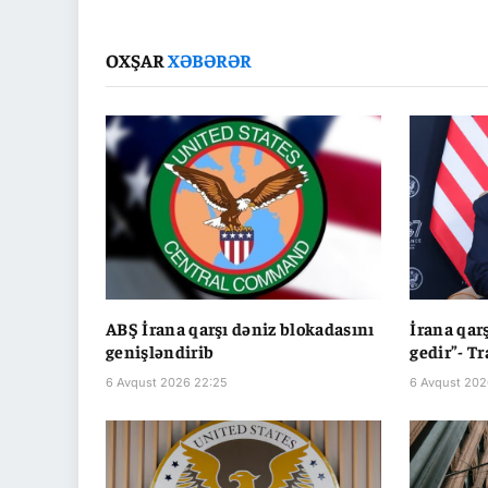
OXŞAR
XƏBƏRƏR
ABŞ İrana qarşı dəniz blokadasını
İrana qar
genişləndirib
gedir”- T
6 Avqust 2026 22:25
6 Avqust 202