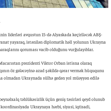
a
inin liderləri avqustun 15-də Alyaskada keçiriləcək ABŞ-
anat yayaraq, istənilən diplomatik həll yolunun Ukrayna
maraqlarını qoruması vacib olduğunu vurğulayıblar.
 Macarıstan prezidenti Viktor Orban istisna olaraq
alqının öz gələcəyinə azad şəkildə qərar vermək hüququnu
ayna olmadan Ukraynada sülhə gedən yol müəyyən edilə
ynəlxalq təhlükəsizlik üçün geniş təsirləri qeyd olunub
 koordinasiyada Ukraynaya hərbi, siyasi, iqtisadi,