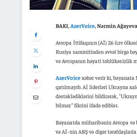
BAKI,
AzerVoice
, Nərmin Ağayev
Avropa İttifaqının (Aİ) 26 üzv ölkəs
Rusiya sammitindən əvvəl birgə bəy
və Avropanın həyati təhlükəsizlik 
AzerVoice
xəbər verir ki, bəyanata
qatılmayıb. Aİ liderləri Ukrayna x
dəstəklədiklərini bildirərək, "Ukr
bilməz" fikrini ifadə ediblər.
Bəyanatda müharibənin Avropa və be
və Aİ-nin ABŞ və digər tərəfdaşlarla