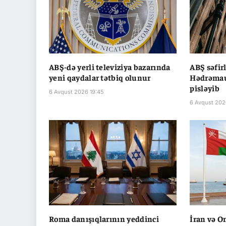
ABŞ-də yerli televiziya bazarında
ABŞ səfir
yeni qaydalar tətbiq olunur
Hədrəmau
pisləyib
6 Avqust 2026 19:45
6 Avqust 202
Roma danışıqlarının yeddinci
İran və O