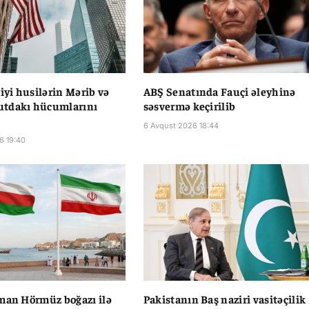
liyi husilərin Mərib və
ABŞ Senatında Fauçi əleyhinə
tdakı hücumlarını
səsvermə keçirilib
6 Avqust 2026 18:44
6 19:40
man Hörmüz boğazı ilə
Pakistanın Baş naziri vasitəçilik