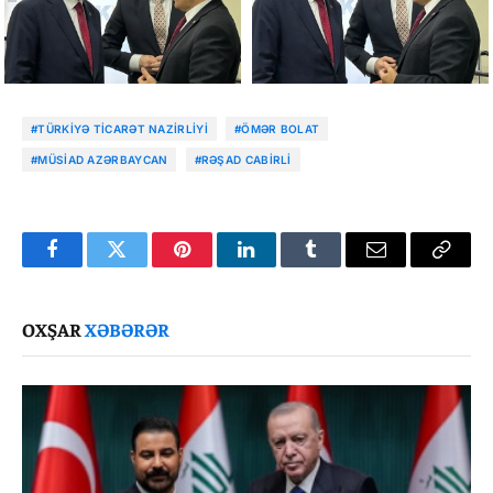
#TÜRKIYƏ TICARƏT NAZIRLIYI
#ÖMƏR BOLAT
#MÜSİAD AZƏRBAYCAN
#RƏŞAD CABIRLI
Facebook
Twitter
Pinterest
LinkedIn
Tumblr
Email
Copy
Link
OXŞAR
XƏBƏRƏR