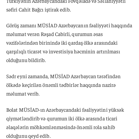
Türkiyənin Azərbaycandakı Fövqəladə və Səllahiyyətli
səfiri Cahit Bağcı iştirak edib.
Görüş zamanı MÜSİAD Azərbaycanın fəaliyyəti haqqında
məlumat verən Rəşad Cabirli, qurumun əsas
vəzifələrindən birinində iki qardaş ölkə arasındaki
qarşılıqlı ticarət və investisiya həcminin artırılması
olduğunu bildirib.
Sədr eyni zamanda, MÜSİAD Azərbaycan tərəfindən
ölkədə keçirilən önəmli tədbirlər haqqında nazirə
məlumat verib.
Bolat MÜSİAD-ın Azərbaycandaki fəaliyyətini yüksək
qiymətləndirib və qurumun iki ölkə arasında ticari
əlaqələrin möhkəmlənməsində önəmli rola sahib
olduğunu qeyd edib.