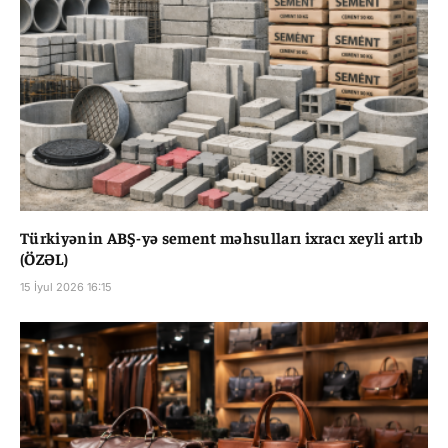
Türkiyənin ABŞ-yə sement məhsulları ixracı xeyli artıb
(ÖZƏL)
15 İyul 2026 16:15