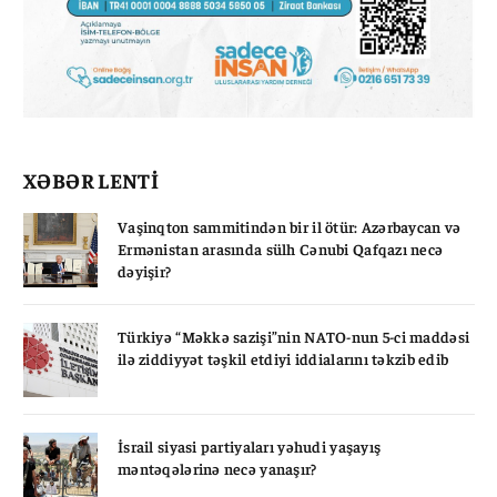
XƏBƏR LENTİ
Vaşinqton sammitindən bir il ötür: Azərbaycan və
Ermənistan arasında sülh Cənubi Qafqazı necə
dəyişir?
Türkiyə “Məkkə sazişi”nin NATO-nun 5-ci maddəsi
ilə ziddiyyət təşkil etdiyi iddialarını təkzib edib
İsrail siyasi partiyaları yəhudi yaşayış
məntəqələrinə necə yanaşır?