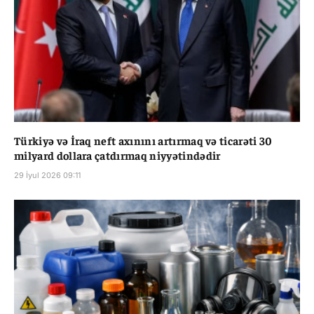
Türkiyə və İraq neft axınını artırmaq və ticarəti 30
milyard dollara çatdırmaq niyyətindədir
29 İyul 2026 09:11