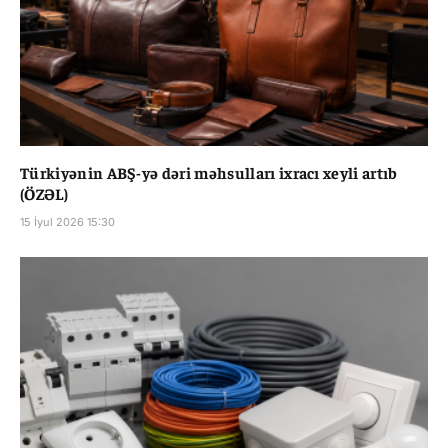
Türkiyənin ABŞ-yə dəri məhsulları ixracı xeyli artıb
(ÖZƏL)
15 İyul 2026 15:30