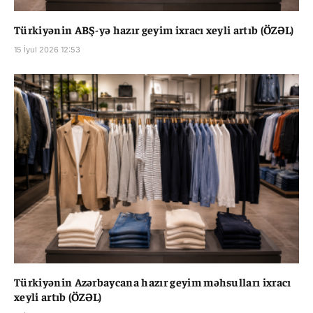
Türkiyənin ABŞ-yə hazır geyim ixracı xeyli artıb (ÖZƏL)
15 İyul 2026 12:53
Türkiyənin Azərbaycana hazır geyim məhsulları ixracı
xeyli artıb (ÖZƏL)