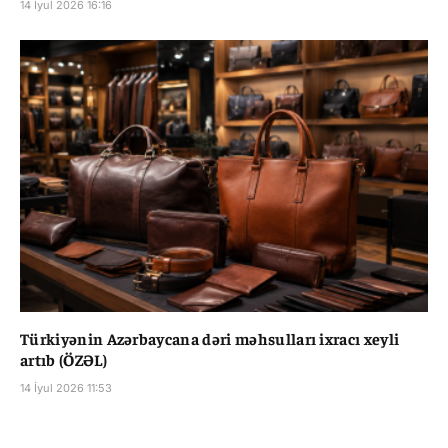
14 İyul 2026 16:16
Türkiyənin Azərbaycana dəri məhsulları ixracı xeyli
artıb (ÖZƏL)
14 İyul 2026 11:53