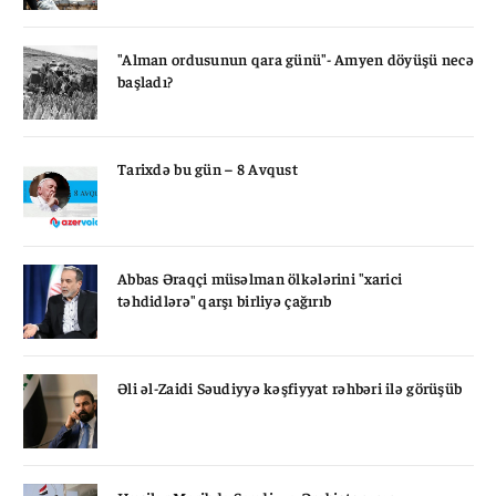
"Alman ordusunun qara günü"- Amyen döyüşü necə
başladı?
Tarixdə bu gün – 8 Avqust
Abbas Əraqçi müsəlman ölkələrini "xarici
təhdidlərə" qarşı birliyə çağırıb
Əli əl-Zaidi Səudiyyə kəşfiyyat rəhbəri ilə görüşüb