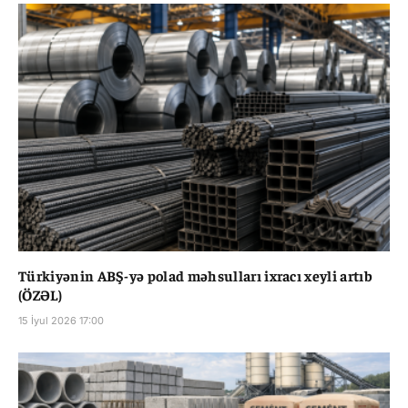
Türkiyənin ABŞ-yə polad məhsulları ixracı xeyli artıb
(ÖZƏL)
15 İyul 2026 17:00