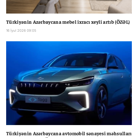
Türkiyənin Azərbaycana mebel ixracı xeyli artıb (ÖZƏL)
16 İyul 2026 09:05
Türkiyənin Azərbaycana avtomobil sənayesi məhsulları