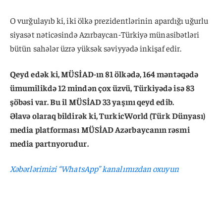
O vurğulayıb ki, iki ölkə prezidentlərinin apardığı uğurlu
siyasət nəticəsində Azırbaycan-Türkiyə münasibətləri
bütün sahələr üzrə yüksək səviyyədə inkişaf edir.
Qeyd edək ki, MÜSİAD-ın 81 ölkədə, 164 məntəqədə
ümumilikdə 12 mindən çox üzvü, Türkiyədə isə 83
şöbəsi var. Bu il MÜSİAD 33 yaşını qeyd edib.
Əlavə olaraq bildirək ki, TurkicWorld (Türk Dünyası)
media platforması MÜSİAD Azərbaycanın rəsmi
media partnyorudur.
Xəbərlərimizi “WhatsApp” kanalımızdan oxuyun