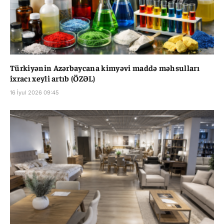
Türkiyənin Azərbaycana kimyəvi maddə məhsulları
ixracı xeyli artıb (ÖZƏL)
16 İyul 2026 09:45