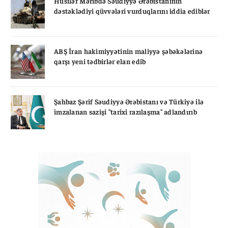
Husilər Məribdə Səudiyyə Ərəbistanının
dəstəklədiyi qüvvələri vurduqlarını iddia ediblər
ABŞ İran hakimiyyətinin maliyyə şəbəkələrinə
qarşı yeni tədbirlər elan edib
Şahbaz Şərif Səudiyyə Ərəbistanı və Türkiyə ilə
imzalanan sazişi "tarixi razılaşma" adlandırıb