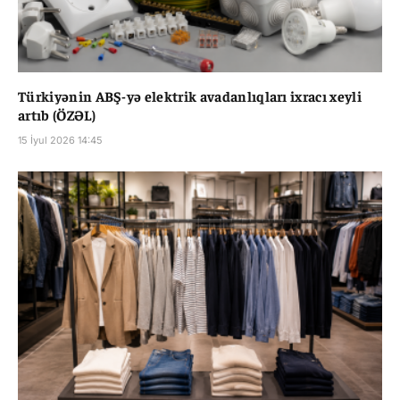
Türkiyənin ABŞ-yə elektrik avadanlıqları ixracı xeyli
artıb (ÖZƏL)
15 İyul 2026 14:45