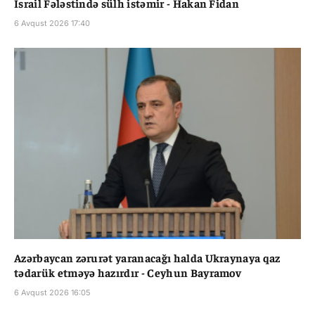
İsrail Fələstində sülh istəmir - Hakan Fidan
6 Avqust 2026 17:40
Azərbaycan zərurət yaranacağı halda Ukraynaya qaz
tədarük etməyə hazırdır - Ceyhun Bayramov
6 Avqust 2026 16:05