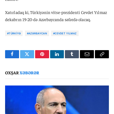
Xatırladaq ki, Türkiyənin vitse-prezidenti Cevdet Yılmaz
dekabrın 19-20-də Azərbaycanda səfərdə olacaq.
#TÜRKIYƏ
#AZƏRBAYCAN
#CEVDET YILMAZ
Facebook
Twitter
Pinterest
LinkedIn
Tumblr
Email
Copy
Link
OXŞAR
XƏBƏRƏR