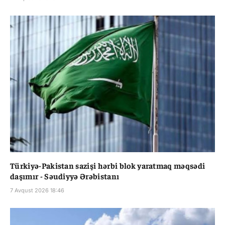
Türkiyə-Pakistan sazişi hərbi blok yaratmaq məqsədi
daşımır - Səudiyyə Ərəbistanı
7 Avqust 2026 18:46