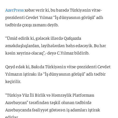
AzerPress
xəbər verir ki, bu barədə Türkiyənin vitse-
prezidenti Cevdet Yılmaz “İş dünyasının görüşü” adlı
tədbirdə çıxışı zamanı deyib.
“Ümid edirik ki, gələcək illərdə Qafqazda
əməkdaşlıqlardan, layihələrdən bəhs edəcəyik. Bu hər
kəsin xeyrinə olacaq”,- deyə C.Yılmaz bildirib.
Qeyd edək ki, Bakıda Türkiyənin vitse-prezidenti Cevdet
Yılmazın iştirakı ilə “İş dünyasının görüşü” adlı tədbir
keçirilir.
“Türkiyə Yüz İli Birlik və Həmrəylik Platforması
Azərbaycan” tərəfindən təşkil olunan tədbirdə
Azərbaycanda fəaliyyət göstərən iş adamları iştirak
edirlər.