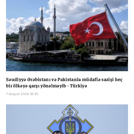
Səudiyyə Ərəbistanı və Pakistanla müdafiə sazişi heç
bir ölkəyə qarşı yönəlməyib - Türkiyə
7 Avqust 2026 18:30