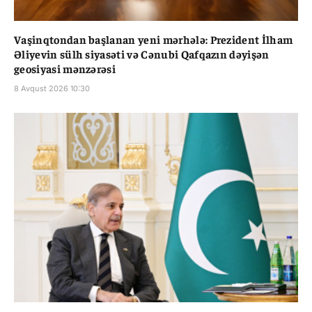
Vaşinqtondan başlanan yeni mərhələ: Prezident İlham
Əliyevin sülh siyasəti və Cənubi Qafqazın dəyişən
geosiyasi mənzərəsi
8 Avqust 2026 10:30