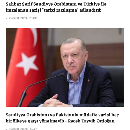
Şahbaz Şərif Səudiyyə Ərəbistanı və Türkiyə ilə
imzalanan sazişi "tarixi razılaşma" adlandırıb
7 Avqust 2026 21:08
Səudiyyə Ərəbistanı və Pakistanla müdafiə sazişi heç
bir ölkəyə qarşı yönəlməyib - Rəcəb Tayyib Ərdoğan
7 Avqust 2026 19:47