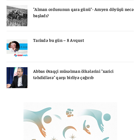
"Alman ordusunun qara günü"- Amyen döyüşü necə
başladı?
Tarixdə bu gün – 8 Avqust
Abbas Əraqçi müsəlman ölkələrini "xarici
təhdidlərə" qarşı birliyə çağırıb