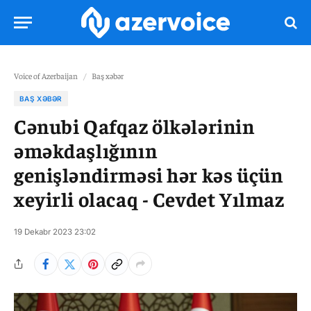
Voice of Azerbaijan
/
Baş xəbər
BAŞ XƏBƏR
Cənubi Qafqaz ölkələrinin
əməkdaşlığının
genişləndirməsi hər kəs üçün
xeyirli olacaq - Cevdet Yılmaz
19 Dekabr 2023 23:02