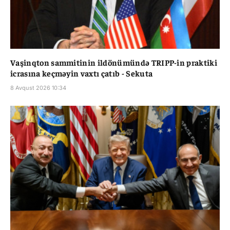
Vaşinqton sammitinin ildönümündə TRIPP-in praktiki
icrasına keçməyin vaxtı çatıb - Sekuta
8 Avqust 2026 10:34