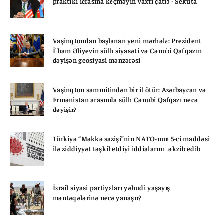
praktiki icrasına keçməyin vaxtı çatıb - Sekuta
Vaşinqtondan başlanan yeni mərhələ: Prezident
İlham Əliyevin sülh siyasəti və Cənubi Qafqazın
dəyişən geosiyasi mənzərəsi
Vaşinqton sammitindən bir il ötür: Azərbaycan və
Ermənistan arasında sülh Cənubi Qafqazı necə
dəyişir?
Türkiyə “Məkkə sazişi”nin NATO-nun 5-ci maddəsi
ilə ziddiyyət təşkil etdiyi iddialarını təkzib edib
İsrail siyasi partiyaları yəhudi yaşayış
məntəqələrinə necə yanaşır?