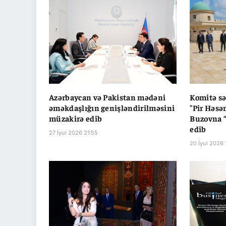
Azərbaycan və Pakistan mədəni
Komitə sə
əməkdaşlığın genişləndirilməsini
"Pir Həsə
müzakirə edib
Buzovna “
edib
27 İyul 2026 21:55
20 İyul 2026 