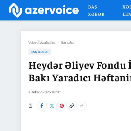
BAŞ
XƏ
XƏBƏR
LE
Voice of Azerbaijan
/
Baş xəbər
BAŞ XƏBƏR
Heydər Əliyev Fondu İ
Bakı Yaradıcı Həftəni
1 Dekabr 2025 18:26