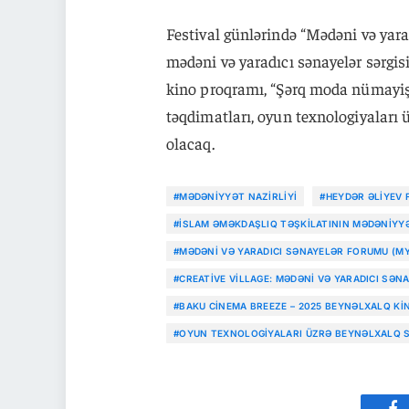
Festival günlərində “Mədəni və yar
mədəni və yaradıcı sənayelər sərg
kino proqramı, “Şərq moda nümayişi
təqdimatları, oyun texnologiyaları
olacaq.
#MƏDƏNIYYƏT NAZIRLIYI
#HEYDƏR ƏLIYEV
#İSLAM ƏMƏKDAŞLIQ TƏŞKILATININ MƏDƏNIYYƏ
#MƏDƏNI VƏ YARADICI SƏNAYELƏR FORUMU (M
#CREATIVE VILLAGE: MƏDƏNI VƏ YARADICI SƏN
#BAKU CINEMA BREEZE – 2025 BEYNƏLXALQ K
#OYUN TEXNOLOGIYALARI ÜZRƏ BEYNƏLXALQ S