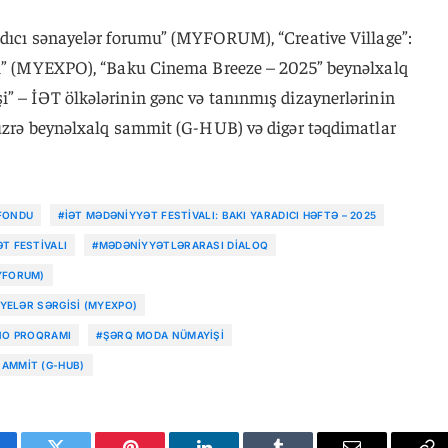
adıcı sənayelər forumu” (MYFORUM), “Creative Village”:
isi” (MYEXPO), “Baku Cinema Breeze – 2025” beynəlxalq
” – İƏT ölkələrinin gənc və tanınmış dizaynerlərinin
 üzrə beynəlxalq sammit (G-HUB) və digər təqdimatlar
 FONDU
#İƏT MƏDƏNIYYƏT FESTIVALI: BAKI YARADICI HƏFTƏ – 2025
T FESTIVALI
#MƏDƏNIYYƏTLƏRARASI DIALOQ
YFORUM)
AYELƏR SƏRGISI (MYEXPO)
INO PROQRAMI
#ŞƏRQ MODA NÜMAYIŞI
AMMIT (G-HUB)