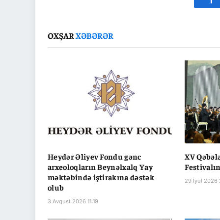
Fa
OXŞAR
XƏBƏRƏR
Heydər Əliyev Fondu gənc
XV Qəbəl
arxeoloqların Beynəlxalq Yay
Festivalın
məktəbində iştirakına dəstək
29 İyul 2026 
olub
3 Avqust 2026 11:19