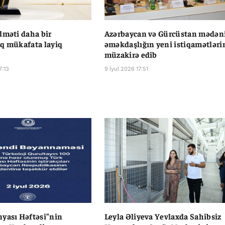
dməti daha bir
Azərbaycan və Gürcüstan mədən
q mükafata layiq
əməkdaşlığın yeni istiqamətləri
müzakirə edib
7:13
9 İyul 2026 17:51
yası Həftəsi”nin
Leyla Əliyeva Yevlaxda Sahibsiz