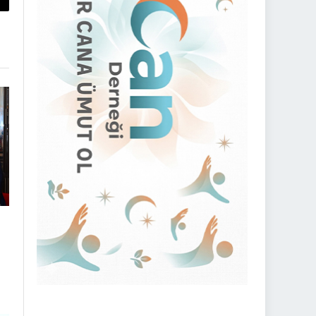
py
nk