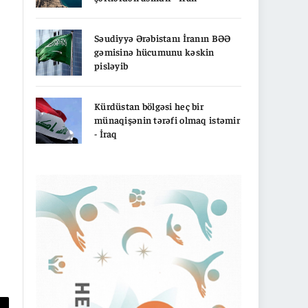
Səudiyyə Ərəbistanı İranın BƏƏ
gəmisinə hücumunu kəskin
pisləyib
Kürdüstan bölgəsi heç bir
münaqişənin tərəfi olmaq istəmir
- İraq