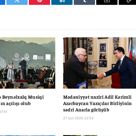
cebook
Twitter
Pinterest
LinkedIn
Tumblr
Email
Co
Li
ə Beynəlxalq Musiqi
Mədəniyyət naziri Adil Kərimli
ın açılışı olub
Azərbaycan Yazıçılar Birliyinin
sədri Anarla görüşüb
21:51
27 İyul 2026 22:53