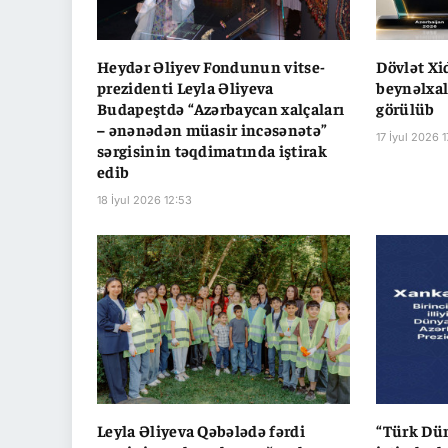
Heydər Əliyev Fondunun vitse-
Dövlət Xi
prezidenti Leyla Əliyeva
beynəlxal
Budapeştdə “Azərbaycan xalçaları
görülüb
– ənənədən müasir incəsənətə”
17 İyul 2026 1
sərgisinin təqdimatında iştirak
edib
18 İyul 2026 12:53
Leyla Əliyeva Qəbələdə fərdi
“Türk Dün