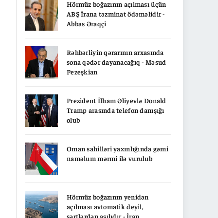
Hörmüz boğazının açılması üçün
ABŞ İrana təzminat ödəməlidir -
Abbas Əraqçi
Rəhbərliyin qərarının arxasında
sona qədər dayanacağıq - Məsud
Pezeşkian
Prezident İlham Əliyevlə Donald
Tramp arasında telefon danışığı
olub
Oman sahilləri yaxınlığında gəmi
naməlum mərmi ilə vurulub
Hörmüz boğazının yenidən
açılması avtomatik deyil,
şərtlərdən asılıdır - İran