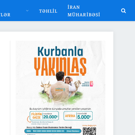
İRAN
TƏHLIL
TLƏR
MÜHARIBƏSI