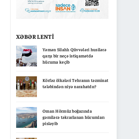
XƏBƏR LENTİ
Yəmən Silahlı Qüvvələri husilərə
qarşı bir neçə istiqamətdə
hücuma keçib
Körfəz ölkələri Tehranın təzminat
tələbindən niyə narahatdır?
Oman Hörmüz boğazında
gəmilərə təkrarlanan hücumları
pisləyib