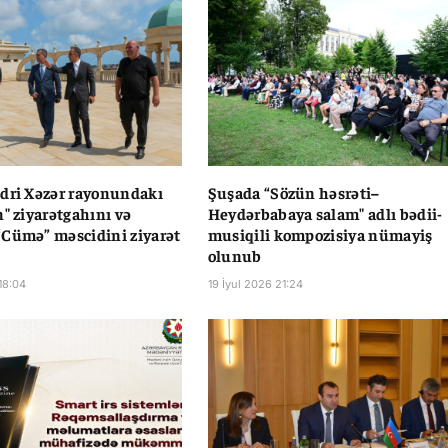
dri Xəzər rayonundakı
Şuşada “Sözün həsrəti–
n" ziyarətgahını və
Heydərbabaya salam" adlı bədii-
Cümə” məscidini ziyarət
musiqili kompozisiya nümayiş
olunub
18:04
19 İyul 2026 21:24