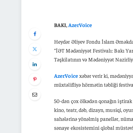
BAKI,
AzerVoice
Heydər Əliyev Fondu İslam Əməkdaşl
“İƏT Mədəniyyət Festivalı: Bakı Ya
Təşkilatının və Mədəniyyət Nazirliyin
AzerVoice
xəbər verir ki, mədəniyyə
müxtəlifliyə hörmətin təbliği festiv
50-dən çox ölkədən qonağın iştirak
kino, teatr, dəb, dizayn, musiqi, oyu
sahələrinə yönəlmiş panellər, nümayi
sənaye ekosistemini qlobal müstəvi