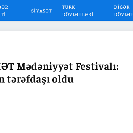
BƏR
TÜRK
DIGƏR
SIYASƏT
NTI
DÖVLƏTLƏRI
DÖVLƏ
ƏT Mədəniyyət Festivalı:
n tərəfdaşı oldu