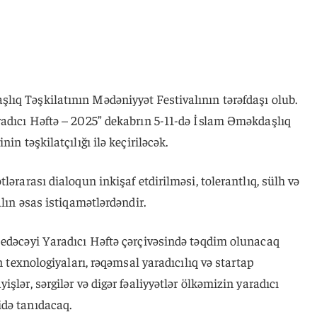
ıq Təşkilatının Mədəniyyət Festivalının tərəfdaşı olub.
radıcı Həftə – 2025” dekabrın 5-11-də İslam Əməkdaşlıq
in təşkilatçılığı ilə keçiriləcək.
tlərarası dialoqun inkişaf etdirilməsi, tolerantlıq, sülh və
alın əsas istiqamətlərdəndir.
 edəcəyi Yaradıcı Həftə çərçivəsində təqdim olunacaq
n texnologiyaları, rəqəmsal yaradıcılıq və startap
şlər, sərgilər və digər fəaliyyətlər ölkəmizin yaradıcı
də tanıdacaq.