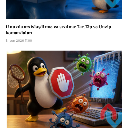
Linuxda arxivləşdirmə və sıxılma: Tar, Zip və Unzip
komandaları
8 İyun 2026 11:00