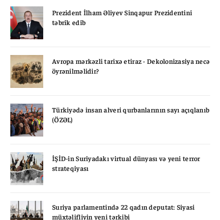
Prezident İlham Əliyev Sinqapur Prezidentini
təbrik edib
Avropa mərkəzli tarixə etiraz - Dekolonizasiya necə
öyrənilməlidir?
Türkiyədə insan alveri qurbanlarının sayı açıqlanıb
(ÖZƏL)
İŞİD-in Suriyadakı virtual dünyası və yeni terror
strateqiyası
Suriya parlamentində 22 qadın deputat: Siyasi
müxtəlifliyin yeni tərkibi