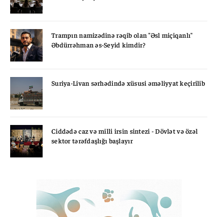
Trampın namizədinə rəqib olan "Əsl miçiqanlı"
Əbdürrəhman əs-Seyid kimdir?
Suriya-Livan sərhədində xüsusi əməliyyat keçirilib
Ciddədə caz və milli irsin sintezi - Dövlət və özəl
sektor tərəfdaşlığı başlayır