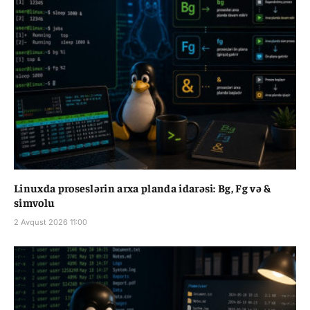
Linuxda proseslərin arxa planda idarəsi: Bg, Fg və &
simvolu
2 Avqust 2026 11:00