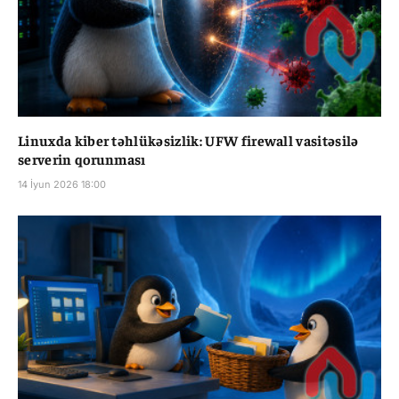
Linuxda kiber təhlükəsizlik: UFW firewall vasitəsilə
serverin qorunması
14 İyun 2026 18:00