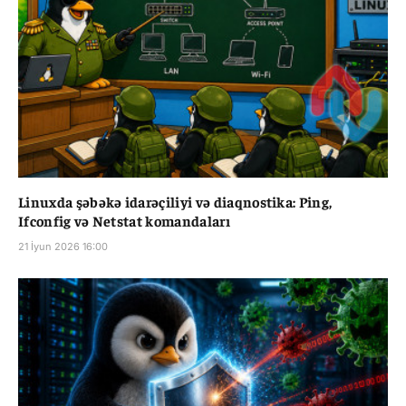
Linuxda şəbəkə idarəçiliyi və diaqnostika: Ping,
Ifconfig və Netstat komandaları
21 İyun 2026 16:00