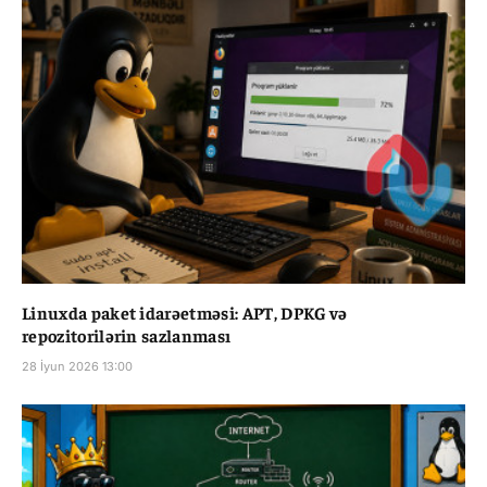
Linuxda paket idarəetməsi: APT, DPKG və
repozitorilərin sazlanması
28 İyun 2026 13:00