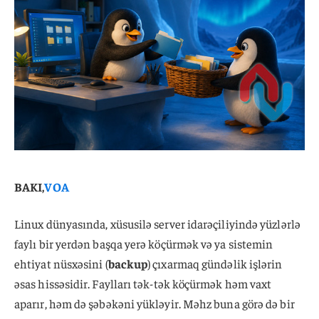
BAKI,
VOA
Linux dünyasında, xüsusilə server idarəçiliyində yüzlərlə
faylı bir yerdən başqa yerə köçürmək və ya sistemin
ehtiyat nüsxəsini (
backup
) çıxarmaq gündəlik işlərin
əsas hissəsidir. Faylları tək-tək köçürmək həm vaxt
aparır, həm də şəbəkəni yükləyir. Məhz buna görə də bir