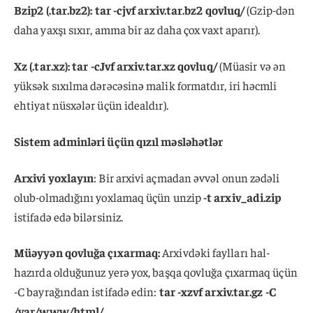
Bzip2 (.tar.bz2): tar -cjvf arxiv.tar.bz2 qovluq/
(Gzip-dən
daha yaxşı sıxır, amma bir az daha çox vaxt aparır).
Xz (.tar.xz): tar -cJvf arxiv.tar.xz qovluq/
(Müasir və ən
yüksək sıxılma dərəcəsinə malik formatdır, iri həcmli
ehtiyat nüsxələr üçün idealdır).
Sistem adminləri üçün qızıl məsləhətlər
Arxivi yoxlayın
: Bir arxivi açmadan əvvəl onun zədəli
olub-olmadığını yoxlamaq üçün unzip
-t arxiv_adi.zip
istifadə edə bilərsiniz.
Müəyyən qovluğa çıxarmaq:
Arxivdəki faylları hal-
hazırda olduğunuz yerə yox, başqa qovluğa çıxarmaq üçün
-C bayrağından istifadə edin:
tar -xzvf arxiv.tar.gz -C
/var/www/html/