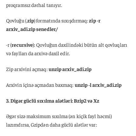
proqramsız dərhal tanıyır.
Qovluğu (.
zip
) formatında sıxışdırmaq:
zip -r
arxiv_adi.zip senedler/
-r (
recursive
): Qovluğun daxilindəki bütün alt qovluqları
və faylları da arxivə daxil edir.
Zip arxivini açmaq:
unzip arxiv_adi.zip
Arxivin içinə açmadan baxmaq:
unzip -l arxiv_adi.zip
3. Digər güclü sıxılma alətləri: Bzip2 və Xz
Əgər sizə maksimum sıxılma (ən kiçik fayl həcmi)
lazımdırsa, Gzipdən daha güclü alətlər var: