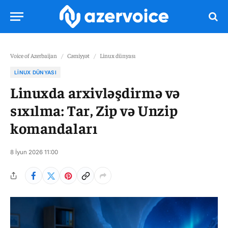
Voice of Azerbaijan
/
Cəmiyyət
/
Linux dünyası
LINUX DÜNYASI
Linuxda arxivləşdirmə və
sıxılma: Tar, Zip və Unzip
komandaları
8 İyun 2026 11:00