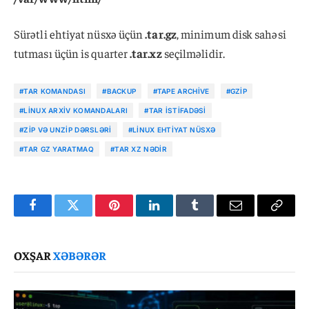
Sürətli ehtiyat nüsxə üçün
.tar.gz
, minimum disk sahəsi
tutması üçün is quarter
.tar.xz
seçilməlidir.
#TAR KOMANDASI
#BACKUP
#TAPE ARCHIVE
#GZIP
#LINUX ARXIV KOMANDALARI
#TAR ISTIFADƏSI
#ZIP VƏ UNZIP DƏRSLƏRI
#LINUX EHTIYAT NÜSXƏ
#TAR GZ YARATMAQ
#TAR XZ NƏDIR
Facebook
Twitter
Pinterest
LinkedIn
Tumblr
Email
Copy
Link
OXŞAR
XƏBƏRƏR