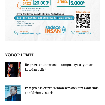
XƏBƏR LENTİ
Üç prezidentin mirası - Trampın siyasi “genləri”
haradan gəlir?
Pezeşkianın etirafı Tehranın manevr imkanlarının
daraldığını göstərir