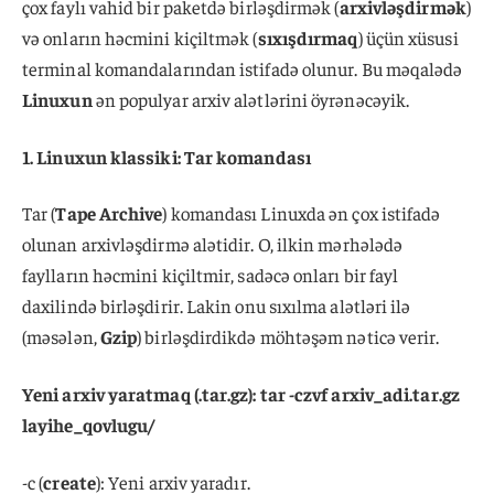
çox faylı vahid bir paketdə birləşdirmək (
arxivləşdirmək
)
və onların həcmini kiçiltmək (
sıxışdırmaq
) üçün xüsusi
terminal komandalarından istifadə olunur. Bu məqalədə
Linuxun
ən populyar arxiv alətlərini öyrənəcəyik.
1. Linuxun klassiki: Tar komandası
Tar (
Tape Archive
) komandası Linuxda ən çox istifadə
olunan arxivləşdirmə alətidir. O, ilkin mərhələdə
faylların həcmini kiçiltmir, sadəcə onları bir fayl
daxilində birləşdirir. Lakin onu sıxılma alətləri ilə
(məsələn,
Gzip
) birləşdirdikdə möhtəşəm nəticə verir.
Yeni arxiv yaratmaq (.tar.gz): tar -czvf arxiv_adi.tar.gz
layihe_qovlugu/
-c (
create
): Yeni arxiv yaradır.