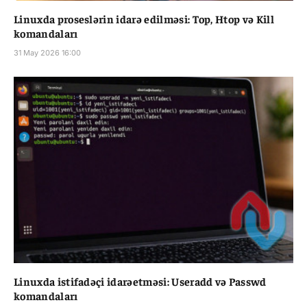
Linuxda proseslərin idarə edilməsi: Top, Htop və Kill
komandaları
31 May 2026 16:00
Linuxda istifadəçi idarəetməsi: Useradd və Passwd
komandaları