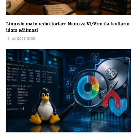
Linuxda mətn redaktorları: Nano və Vi/Vim ilə faylların
idarə edilməsi
12 İyul 2026 13:00