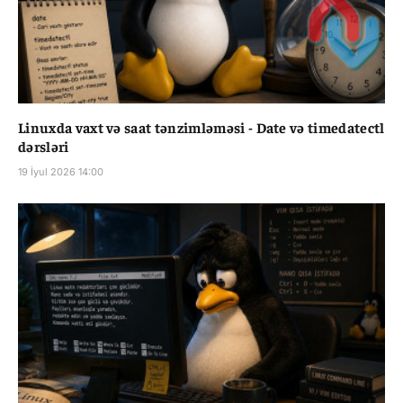
Linuxda vaxt və saat tənzimləməsi - Date və timedatectl
dərsləri
19 İyul 2026 14:00