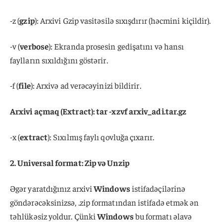
-z (
gzip
): Arxivi Gzip vasitəsilə sıxışdırır (həcmini kiçildir).
-v (
verbose
): Ekranda prosesin gedişatını və hansı
faylların sıxıldığını göstərir.
-f (
file
): Arxivə ad verəcəyinizi bildirir.
Arxivi açmaq (Extract): tar -xzvf arxiv_adi.tar.gz
-x (
extract
): Sıxılmış faylı qovluğa çıxarır.
2. Universal format: Zip və Unzip
Əgər yaratdığınız arxivi
Windows
istifadəçilərinə
göndərəcəksinizsə, .zip formatından istifadə etmək ən
təhlükəsiz yoldur. Çünki
Windows
bu formatı əlavə