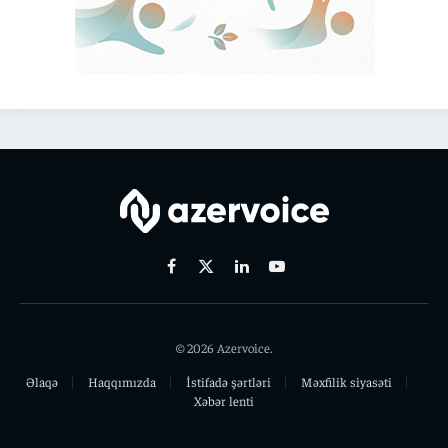
Facebook
X
Linkedin
Youtube
(Twitter)
© 2026 Azervoice.
Əlaqə
Haqqımızda
İstifadə şərtləri
Məxfilik siyasəti
Xəbər lenti