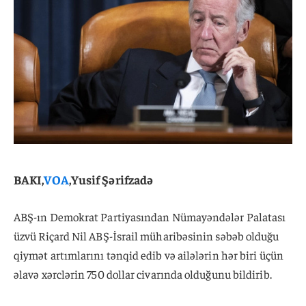
BAKI,
VOA
,Yusif Şərifzadə
ABŞ-ın Demokrat Partiyasından Nümayəndələr Palatası
üzvü Riçard Nil ABŞ-İsrail müharibəsinin səbəb olduğu
qiymət artımlarını tənqid edib və ailələrin hər biri üçün
əlavə xərclərin 750 dollar civarında olduğunu bildirib.