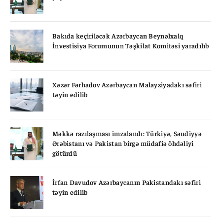
Bakıda keçiriləcək Azərbaycan Beynəlxalq
İnvestisiya Forumunun Təşkilat Komitəsi yaradılıb
Xəzər Fərhadov Azərbaycan Malayziyadakı səfiri
təyin edilib
Məkkə razılaşması imzalandı: Türkiyə, Səudiyyə
Ərəbistanı və Pakistan birgə müdafiə öhdəliyi
götürdü
İrfan Davudov Azərbaycanın Pakistandakı səfiri
təyin edilib