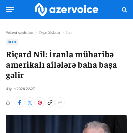
Voice of Azerbaijan
/
Digər Dövlətlər
/
İran
İRAN
Riçard Nil: İranla müharibə
amerikalı ailələrə baha başa
gəlir
4 İyun 2026 22:27