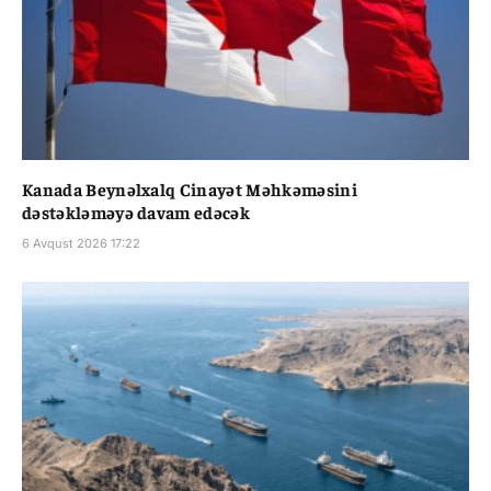
Kanada Beynəlxalq Cinayət Məhkəməsini
dəstəkləməyə davam edəcək
6 Avqust 2026 17:22