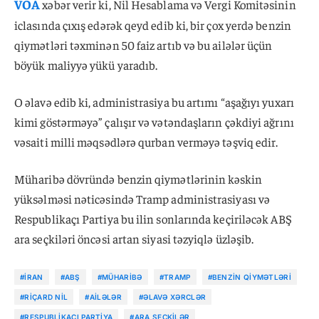
VOA
xəbər verir ki, Nil Hesablama və Vergi Komitəsinin
iclasında çıxış edərək qeyd edib ki, bir çox yerdə benzin
qiymətləri təxminən 50 faiz artıb və bu ailələr üçün
böyük maliyyə yükü yaradıb.
O əlavə edib ki, administrasiya bu artımı “aşağıyı yuxarı
kimi göstərməyə” çalışır və vətəndaşların çəkdiyi ağrını
vəsaiti milli məqsədlərə qurban verməyə təşviq edir.
Müharibə dövründə benzin qiymətlərinin kəskin
yüksəlməsi nəticəsində Tramp administrasiyası və
Respublikaçı Partiya bu ilin sonlarında keçiriləcək ABŞ
ara seçkiləri öncəsi artan siyasi təzyiqlə üzləşib.
#İRAN
#ABŞ
#MÜHARIBƏ
#TRAMP
#BENZIN QIYMƏTLƏRI
#RIÇARD NIL
#AILƏLƏR
#ƏLAVƏ XƏRCLƏR
#RESPUBLIKAÇI PARTIYA
#ARA SEÇKILƏR