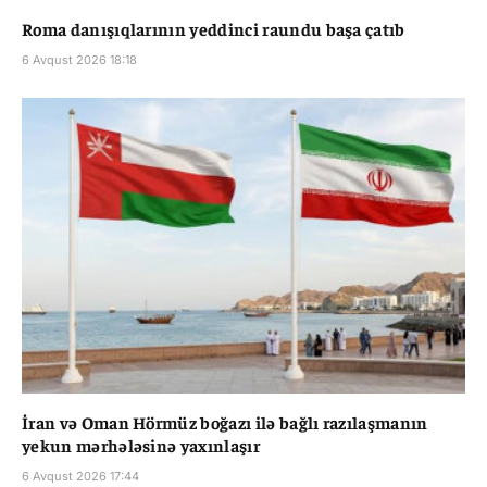
Roma danışıqlarının yeddinci raundu başa çatıb
6 Avqust 2026 18:18
İran və Oman Hörmüz boğazı ilə bağlı razılaşmanın
yekun mərhələsinə yaxınlaşır
6 Avqust 2026 17:44