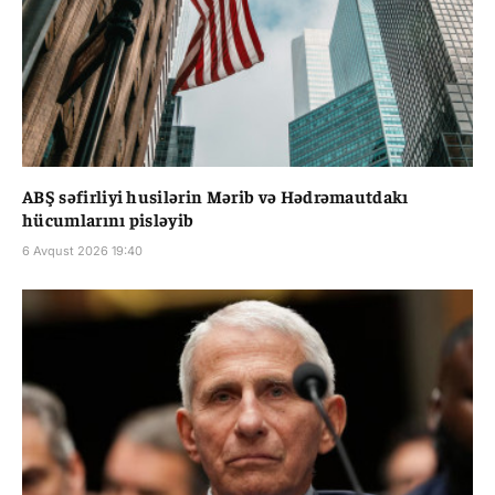
ABŞ səfirliyi husilərin Mərib və Hədrəmautdakı
hücumlarını pisləyib
6 Avqust 2026 19:40