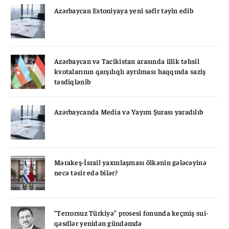
Azərbaycan Estoniyaya yeni səfir təyin edib
Azərbaycan və Tacikistan arasında illik təhsil
kvotalarının qarşılıqlı ayrılması haqqında saziş
təsdiqlənib
Azərbaycanda Media və Yayım Şurası yaradılıb
Mərakeş-İsrail yaxınlaşması ölkənin gələcəyinə
necə təsir edə bilər?
“Terrorsuz Türkiyə” prosesi fonunda keçmiş sui-
qəsdlər yenidən gündəmdə