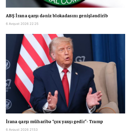
ABŞ İrana qarşı dəniz blokadasını genişləndirib
6 Avqust 2026 22:25
İrana qarşı müharibə “çox yaxşı gedir”- Tramp
6 Avqust 2026 21:53