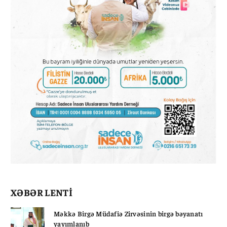
XƏBƏR LENTİ
Məkkə Birgə Müdafiə Zirvəsinin birgə bəyanatı
yayımlanıb