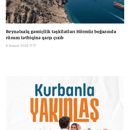
Beynəlxalq gəmiçilik təşkilatları Hörmüz boğazında
rüsum tətbiqinə qarşı çıxıb
6 Avqust 2026 17:17