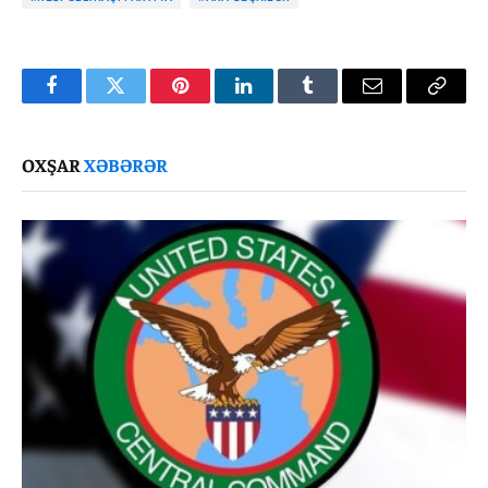
Facebook
Twitter
Pinterest
LinkedIn
Tumblr
Email
Copy
Link
OXŞAR
XƏBƏRƏR