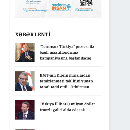
XƏBƏR LENTİ
"Terrorsuz Türkiyə" prosesi ilə
bağlı maarifləndirmə
kampaniyasına başlanılacaq
BMT-nin Kiprin minalardan
təmizlənməsi təklifini yunan
tərəfi rədd etdi - Ərhürman
Türkiyə illik 500 milyon dollar
tranzit gəliri əldə edəcək