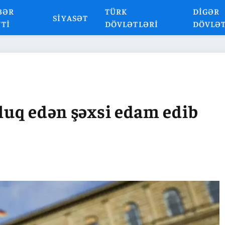
BƏR
TÜRK
DIGƏR
SIYASƏT
NTI
DÖVLƏTLƏRI
DÖVLƏ
sluq edən şəxsi edam edib