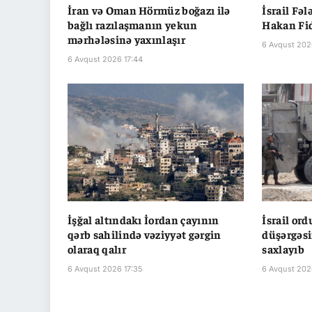
İran və Oman Hörmüz boğazı ilə
İsrail Fəl
bağlı razılaşmanın yekun
Hakan Fi
mərhələsinə yaxınlaşır
6 Avqust 202
6 Avqust 2026 17:44
İşğal altındakı İordan çayının
İsrail or
qərb sahilində vəziyyət gərgin
düşərgəsi
olaraq qalır
saxlayıb
6 Avqust 2026 17:35
6 Avqust 202