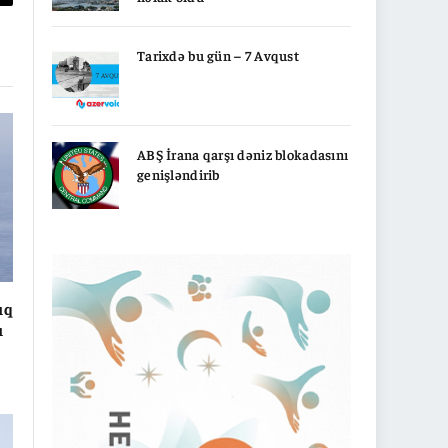
py
nk
Tarixdə bu gün – 7 Avqust
ABŞ İrana qarşı dəniz blokadasını
genişləndirib
ıq
ı