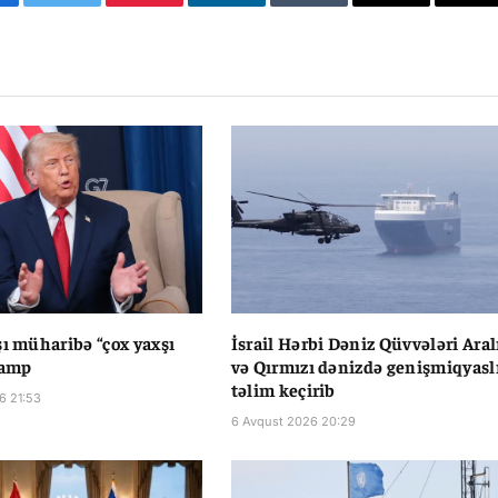
cebook
Twitter
Pinterest
LinkedIn
Tumblr
Email
Co
Li
şı müharibə “çox yaxşı
İsrail Hərbi Dəniz Qüvvələri Aral
ramp
və Qırmızı dənizdə genişmiqyasl
təlim keçirib
6 21:53
6 Avqust 2026 20:29