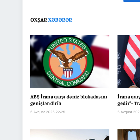
Fa
OXŞAR
XƏBƏRƏR
ABŞ İrana qarşı dəniz blokadasını
İrana qar
genişləndirib
gedir”- T
6 Avqust 2026 22:25
6 Avqust 202