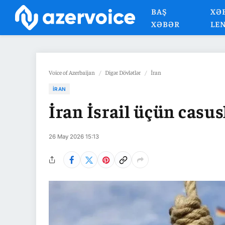
BAŞ
XƏ
XƏBƏR
LE
Voice of Azerbaijan
/
Digər Dövlətlər
/
İran
İRAN
İran İsrail üçün casu
26 May 2026 15:13