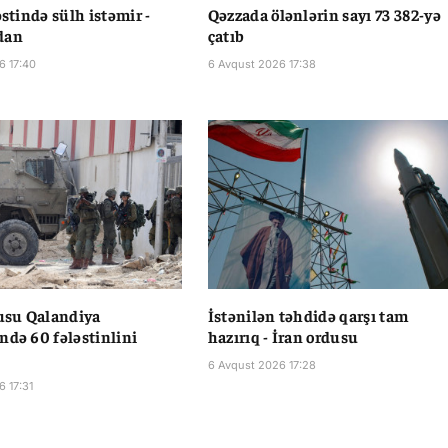
əstində sülh istəmir -
Qəzzada ölənlərin sayı 73 382-yə
dan
çatıb
6 17:40
6 Avqust 2026 17:38
dusu Qalandiya
İstənilən təhdidə qarşı tam
ndə 60 fələstinlini
hazırıq - İran ordusu
6 Avqust 2026 17:28
6 17:31