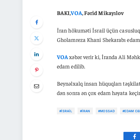
BAKI,
VOA
, Fərid Mikayılov
İran hökuməti İsrail üçün casusluq 
Gholamreza Khani Shekarabı edam 
VOA
xəbər verir ki, İranda Ali M
edam edilib.
Beynəlxalq insan hüquqları təşkilat
dən sonra ən çox edam həyata keçirə
#İSRAIL
#İRAN
#MOSSAD
#EDAM CƏ