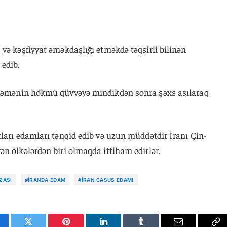
və kəşfiyyat əməkdaşlığı etməkdə təqsirli bilinən
edib.
əhkəmənin hökmü qüvvəyə mindikdən sonra şəxs asılaraq
ları edamları tənqid edib və uzun müddətdir İranı Çin-
n ölkələrdən biri olmaqda ittiham edirlər.
ZASI
#İRANDA EDAM
#İRAN CASUS EDAMI