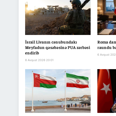
İsrail Livanın cənubundakı
Roma danı
Meyfadun qəsəbəsinə PUA zərbəsi
raundu ba
endirib
6 Avqust 202
6 Avqust 2026 20:01