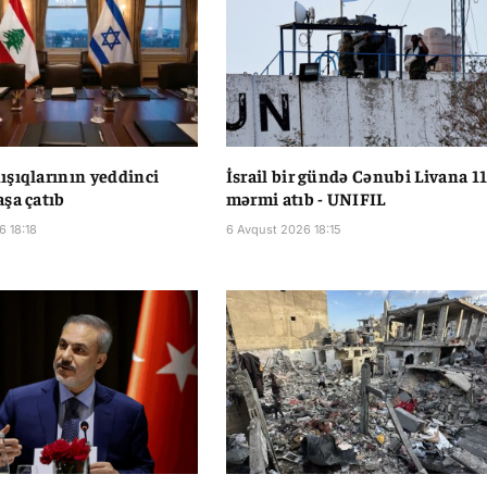
şıqlarının yeddinci
İsrail bir gündə Cənubi Livana 1
şa çatıb
mərmi atıb - UNIFIL
6 18:18
6 Avqust 2026 18:15