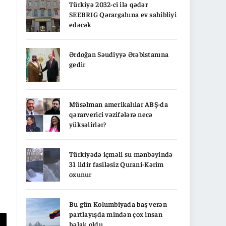
Türkiyə 2032-ci ilə qədər
SEEBRIG Qərargahına ev sahibliyi
edəcək
Ərdoğan Səudiyyə Ərəbistanına
gedir
Müsəlman amerikalılar ABŞ-da
qərarverici vəzifələrə necə
yüksəlirlər?
Türkiyədə içməli su mənbəyində
31 ildir fasiləsiz Qurani-Kərim
oxunur
Bu gün Kolumbiyada baş verən
partlayışda mindən çox insan
həlak oldu