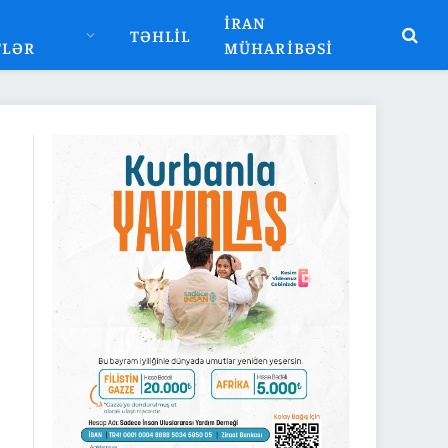
İRAN
TƏHLIL
TLƏR
MÜHARIBƏSI