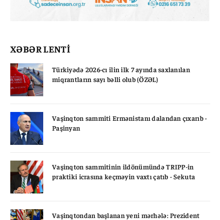
XƏBƏR LENTİ
Türkiyədə 2026-cı ilin ilk 7 ayında saxlanılan
miqrantların sayı bəlli olub (ÖZƏL)
Vaşinqton sammiti Ermənistanı dalandan çıxarıb -
Paşinyan
Vaşinqton sammitinin ildönümündə TRIPP-in
praktiki icrasına keçməyin vaxtı çatıb - Sekuta
Vaşinqtondan başlanan yeni mərhələ: Prezident