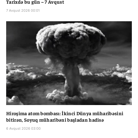
Tarixdə bu gün – 7 Avqust
7 Avqust 2026 00:01
Hiroşima atom bombası: İkinci Dünya müharibəsini
bitirən, Soyuq müharibəni başladan hadisə
6 Avqust 2026 03:00