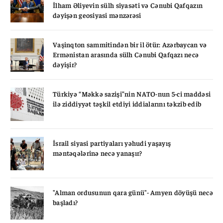
İlham Əliyevin sülh siyasəti və Cənubi Qafqazın
dəyişən geosiyasi mənzərəsi
Vaşinqton sammitindən bir il ötür: Azərbaycan və
Ermənistan arasında sülh Cənubi Qafqazı necə
dəyişir?
Türkiyə “Məkkə sazişi”nin NATO-nun 5-ci maddəsi
ilə ziddiyyət təşkil etdiyi iddialarını təkzib edib
İsrail siyasi partiyaları yəhudi yaşayış
məntəqələrinə necə yanaşır?
"Alman ordusunun qara günü"- Amyen döyüşü necə
başladı?