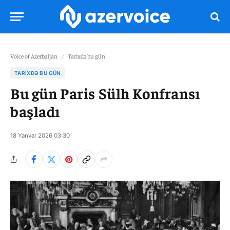
Voice of Azerbaijan
/
Tarixdə bu gün
TARIXDƏ BU GÜN
Bu gün Paris Sülh Konfransı
başladı
18 Yanvar 2026 03:30