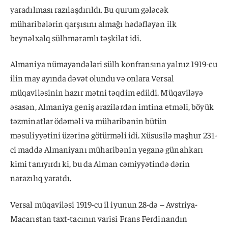
yaradılması razılaşdırıldı. Bu qurum gələcək
müharibələrin qarşısını almağı hədəfləyən ilk
beynəlxalq sülhməramlı təşkilat idi.
Almaniya nümayəndələri sülh konfransına yalnız 1919-cu
ilin may ayında dəvət olundu və onlara Versal
müqaviləsinin hazır mətni təqdim edildi. Müqaviləyə
əsasən, Almaniya geniş ərazilərdən imtina etməli, böyük
təzminatlar ödəməli və müharibənin bütün
məsuliyyətini üzərinə götürməli idi. Xüsusilə məşhur 231-
ci maddə Almaniyanı müharibənin yeganə günahkarı
kimi tanıyırdı ki, bu da Alman cəmiyyətində dərin
narazılıq yaratdı.
Versal müqaviləsi 1919-cu il iyunun 28-də – Avstriya-
Macarıstan taxt-tacının varisi Frans Ferdinandın