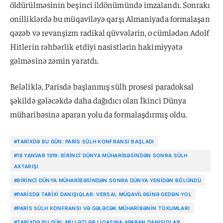
öldürülməsinin beşinci ildönümündə imzalandı. Sonrakı
onilliklərdə bu müqaviləyə qarşı Almaniyada formalaşan
qəzəb və revanşizm radikal qüvvələrin, o cümlədən Adolf
Hitlerin rəhbərlik etdiyi nasistlərin hakimiyyətə
gəlməsinə zəmin yaratdı.
Beləliklə, Parisdə başlanmış sülh prosesi paradoksal
şəkildə gələcəkdə daha dağıdıcı olan İkinci Dünya
müharibəsinə aparan yolu da formalaşdırmış oldu.
#TARIXDƏ BU GÜN: PARIS SÜLH KONFRANSI BAŞLADI
#18 YANVAR 1919: BIRINCI DÜNYA MÜHARIBƏSINDƏN SONRA SÜLH
AXTARIŞI
#BIRINCI DÜNYA MÜHARIBƏSINDƏN SONRA DÜNYA YENIDƏN BÖLÜNDÜ
#PARISDƏ TARIXI DANIŞIQLAR: VERSAL MÜQAVILƏSINƏ GEDƏN YOL
#PARIS SÜLH KONFRANSI VƏ GƏLƏCƏK MÜHARIBƏNIN TOXUMLARI
#TARIXDƏ BU GÜN: MILLƏTLƏR LIQASINA APARAN DANIŞIQLAR