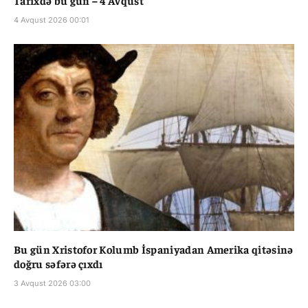
4 Avqust 2026 00:01
Bu gün Xristofor Kolumb İspaniyadan Amerika qitəsinə
doğru səfərə çıxdı
3 Avqust 2026 03:00