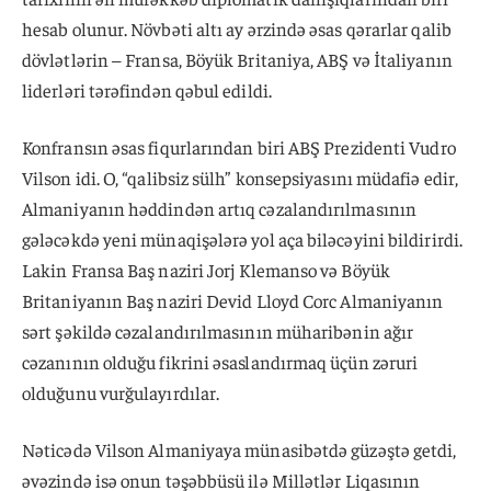
hesab olunur. Növbəti altı ay ərzində əsas qərarlar qalib
dövlətlərin – Fransa, Böyük Britaniya, ABŞ və İtaliyanın
liderləri tərəfindən qəbul edildi.
Konfransın əsas fiqurlarından biri ABŞ Prezidenti Vudro
Vilson idi. O, “qalibsiz sülh” konsepsiyasını müdafiə edir,
Almaniyanın həddindən artıq cəzalandırılmasının
gələcəkdə yeni münaqişələrə yol aça biləcəyini bildirirdi.
Lakin Fransa Baş naziri Jorj Klemanso və Böyük
Britaniyanın Baş naziri Devid Lloyd Corc Almaniyanın
sərt şəkildə cəzalandırılmasının müharibənin ağır
cəzanının olduğu fikrini əsaslandırmaq üçün zəruri
olduğunu vurğulayırdılar.
Nəticədə Vilson Almaniyaya münasibətdə güzəştə getdi,
əvəzində isə onun təşəbbüsü ilə Millətlər Liqasının