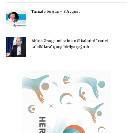
Tarixdə bu gün – 8 Avqust
Abbas Əraqçi müsəlman ölkələrini "xarici
təhdidlərə" qarşı birliyə çağırıb