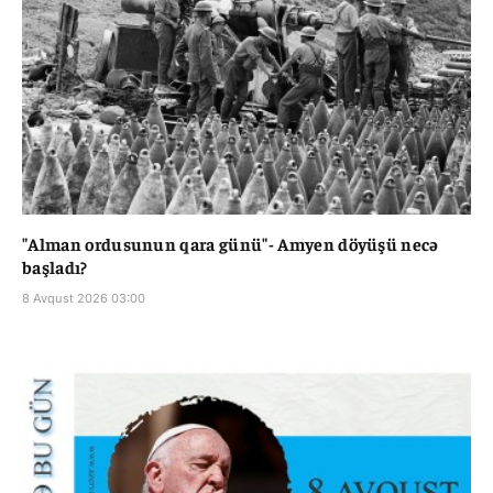
"Alman ordusunun qara günü"- Amyen döyüşü necə
başladı?
8 Avqust 2026 03:00