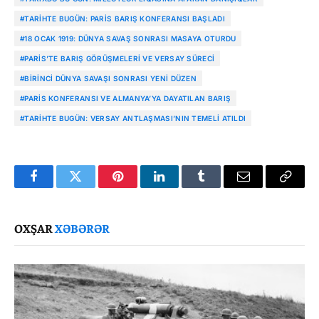
#TARIHTE BUGÜN: PARIS BARIŞ KONFERANSI BAŞLADI
#18 OCAK 1919: DÜNYA SAVAŞ SONRASI MASAYA OTURDU
#PARIS’TE BARIŞ GÖRÜŞMELERI VE VERSAY SÜRECI
#BIRINCI DÜNYA SAVAŞI SONRASI YENI DÜZEN
#PARIS KONFERANSI VE ALMANYA’YA DAYATILAN BARIŞ
#TARIHTE BUGÜN: VERSAY ANTLAŞMASI’NIN TEMELI ATILDI
Facebook
Twitter
Pinterest
LinkedIn
Tumblr
Email
Copy
Link
OXŞAR
XƏBƏRƏR