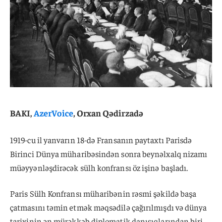
BAKI,
AzerVoice
, Orxan Qədirzadə
1919-cu il yanvarın 18-də Fransanın paytaxtı Parisdə
Birinci Dünya müharibəsindən sonra beynəlxalq nizamı
müəyyənləşdirəcək sülh konfransı öz işinə başladı.
Paris Sülh Konfransı müharibənin rəsmi şəkildə başa
çatmasını təmin etmək məqsədilə çağırılmışdı və dünya
tarixinin ən mürəkkəb diplomatik danışıqlarından biri